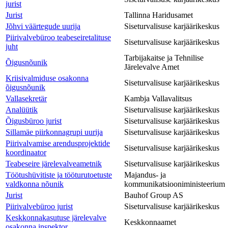
jurist
Jurist
Tallinna Haridusamet
Jõhvi väärtegude uurija
Siseturvalisuse karjäärikeskus
Piirivalvebüroo teabeseiretalituse
Siseturvalisuse karjäärikeskus
juht
Tarbijakaitse ja Tehnilise
Õigusnõunik
Järelevalve Amet
Kriisivalmiduse osakonna
Siseturvalisuse karjäärikeskus
õigusnõunik
Vallasekretär
Kambja Vallavalitsus
Analüütik
Siseturvalisuse karjäärikeskus
Õigusbüroo jurist
Siseturvalisuse karjäärikeskus
Sillamäe piirkonnagrupi uurija
Siseturvalisuse karjäärikeskus
Piirivalvamise arendusprojektide
Siseturvalisuse karjäärikeskus
koordinaator
Teabeseire järelevalveametnik
Siseturvalisuse karjäärikeskus
Töötushüvitiste ja tööturutoetuste
Majandus- ja
valdkonna nõunik
kommunikatsiooniministeerium
Jurist
Bauhof Group AS
Piirivalvebüroo jurist
Siseturvalisuse karjäärikeskus
Keskkonnakasutuse järelevalve
Keskkonnaamet
osakonna inspektor