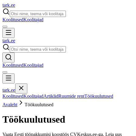
tark
.
ee
Koolitused
Koolitajad
tark
.
ee
Koolitused
Koolitajad
tark
.
ee
Koolitused
Koolitajad
Artiklid
Ruumide rent
Töökuulutused
Avaleht
Töökuulutused
Töökuulutused
Vaata Eesti tööpakkumisi koostöös CVKeskus.ee-ga. Leia uus