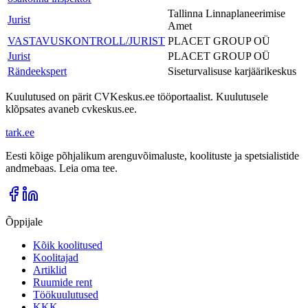
Tallinna Linnaplaneerimise
Jurist
Amet
VASTAVUSKONTROLL/JURIST
PLACET GROUP OÜ
Jurist
PLACET GROUP OÜ
Rändeekspert
Siseturvalisuse karjäärikeskus
Kuulutused on pärit CVKeskus.ee tööportaalist. Kuulutusele
klõpsates avaneb cvkeskus.ee.
tark
.
ee
Eesti kõige põhjalikum arenguvõimaluste, koolituste ja spetsialistide
andmebaas. Leia oma tee.
Õppijale
Kõik koolitused
Koolitajad
Artiklid
Ruumide rent
Töökuulutused
KKK