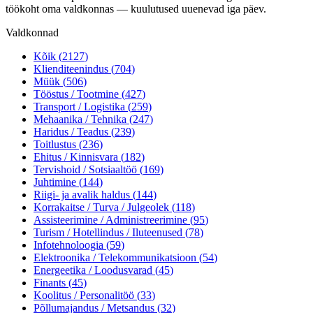
töökoht oma valdkonnas — kuulutused uuenevad iga päev.
Valdkonnad
Kõik (
2127
)
Klienditeenindus
(
704
)
Müük
(
506
)
Tööstus / Tootmine
(
427
)
Transport / Logistika
(
259
)
Mehaanika / Tehnika
(
247
)
Haridus / Teadus
(
239
)
Toitlustus
(
236
)
Ehitus / Kinnisvara
(
182
)
Tervishoid / Sotsiaaltöö
(
169
)
Juhtimine
(
144
)
Riigi- ja avalik haldus
(
144
)
Korrakaitse / Turva / Julgeolek
(
118
)
Assisteerimine / Administreerimine
(
95
)
Turism / Hotellindus / Iluteenused
(
78
)
Infotehnoloogia
(
59
)
Elektroonika / Telekommunikatsioon
(
54
)
Energeetika / Loodusvarad
(
45
)
Finants
(
45
)
Koolitus / Personalitöö
(
33
)
Põllumajandus / Metsandus
(
32
)