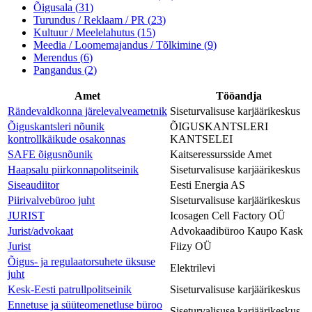
Õigusala
(
31
)
Turundus / Reklaam / PR
(
23
)
Kultuur / Meelelahutus
(
15
)
Meedia / Loomemajandus / Tõlkimine
(
9
)
Merendus
(
6
)
Pangandus
(
2
)
Amet
Tööandja
Rändevaldkonna järelevalveametnik
Siseturvalisuse karjäärikeskus
Õiguskantsleri nõunik
ÕIGUSKANTSLERI
kontrollkäikude osakonnas
KANTSELEI
SAFE õigusnõunik
Kaitseressursside Amet
Haapsalu piirkonnapolitseinik
Siseturvalisuse karjäärikeskus
Siseaudiitor
Eesti Energia AS
Piirivalvebüroo juht
Siseturvalisuse karjäärikeskus
JURIST
Icosagen Cell Factory OÜ
Jurist/advokaat
Advokaadibüroo Kaupo Kask
Jurist
Fiizy OÜ
Õigus- ja regulaatorsuhete üksuse
Elektrilevi
juht
Kesk-Eesti patrullpolitseinik
Siseturvalisuse karjäärikeskus
Ennetuse ja süüteomenetluse büroo
Siseturvalisuse karjäärikeskus