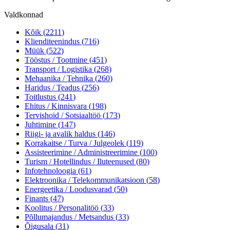
Valdkonnad
Kõik (
2211
)
Klienditeenindus
(
716
)
Müük
(
522
)
Tööstus / Tootmine
(
451
)
Transport / Logistika
(
268
)
Mehaanika / Tehnika
(
260
)
Haridus / Teadus
(
256
)
Toitlustus
(
241
)
Ehitus / Kinnisvara
(
198
)
Tervishoid / Sotsiaaltöö
(
173
)
Juhtimine
(
147
)
Riigi- ja avalik haldus
(
146
)
Korrakaitse / Turva / Julgeolek
(
119
)
Assisteerimine / Administreerimine
(
100
)
Turism / Hotellindus / Iluteenused
(
80
)
Infotehnoloogia
(
61
)
Elektroonika / Telekommunikatsioon
(
58
)
Energeetika / Loodusvarad
(
50
)
Finants
(
47
)
Koolitus / Personalitöö
(
33
)
Põllumajandus / Metsandus
(
33
)
Õigusala
(
31
)