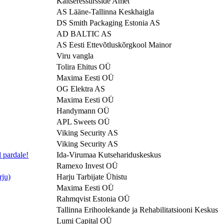
Kaitseressursside Amet
AS Lääne-Tallinna Keskhaigla
DS Smith Packaging Estonia AS
AD BALTIC AS
AS Eesti Ettevõtluskõrgkool Mainor
Viru vangla
Tolira Ehitus OÜ
Maxima Eesti OÜ
OG Elektra AS
Maxima Eesti OÜ
Handymann OÜ
APL Sweets OÜ
Viking Security AS
Viking Security AS
pardale!
Ida-Virumaa Kutsehariduskeskus
Ramexo Invest OÜ
rju)
Harju Tarbijate Ühistu
Maxima Eesti OÜ
Rahmqvist Estonia OÜ
Tallinna Erihoolekande ja Rehabilitatsiooni Keskus
Lumi Capital OÜ