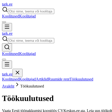
tark
.
ee
Koolitused
Koolitajad
tark
.
ee
Koolitused
Koolitajad
tark
.
ee
Koolitused
Koolitajad
Artiklid
Ruumide rent
Töökuulutused
Avaleht
Töökuulutused
Töökuulutused
Vaata Eesti tööpakkumisi koostöös CVKeskus.ee-ga. Leia uus tööko