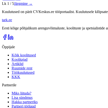
Lk
1
/
5
Järgmine →
Kuulutused on pärit CVKeskus.ee tööportaalist. Kuulutusele klõpsate
tark
.
ee
Eesti kõige põhjalikum arenguvõimaluste, koolituste ja spetsialistide
Õppijale
Kõik koolitused
Koolitajad
Artiklid
Ruumide rent
Töökuulutused
KKK
Partnerile
Miks liituda?
Lisa sündmus
Hakka partneriks
Partneri töölaud