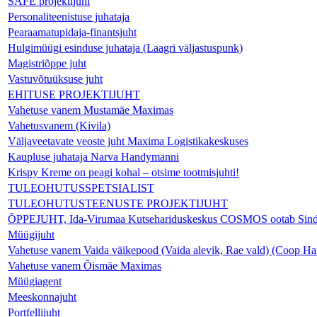
SAFE projektijuhi
Personaliteenistuse juhataja
Pearaamatupidaja-finantsjuht
Hulgimüügi esinduse juhataja (Laagri väljastuspunk)
Magistriõppe juht
Vastuvõtuüksuse juht
EHITUSE PROJEKTIJUHT
Vahetuse vanem Mustamäe Maximas
Vahetusvanem (Kivila)
Väljaveetavate veoste juht Maxima Logistikakeskuses
Kaupluse juhataja Narva Handymanni
Krispy Kreme on peagi kohal – otsime tootmisjuhti!
TULEOHUTUSSPETSIALIST
TULEOHUTUSTEENUSTE PROJEKTIJUHT
ÕPPEJUHT, Ida-Virumaa Kutsehariduskeskus COSMOS ootab Sind 
Müügijuht
Vahetuse vanem Vaida väikepood (Vaida alevik, Rae vald) (Coop Ha
Vahetuse vanem Õismäe Maximas
Müügiagent
Meeskonnajuht
Portfellijuht