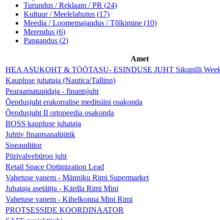
Turundus / Reklaam / PR
(
24
)
Kultuur / Meelelahutus
(
17
)
Meedia / Loomemajandus / Tõlkimine
(
10
)
Merendus
(
6
)
Pangandus
(
2
)
Amet
HEA ASUKOHT & TÖÖTASU- ESINDUSE JUHT Sikupilli Weeken
Kaupluse juhataja (Nautica/Tallinn)
Pearaamatupidaja - finantsjuht
Õendusjuht erakorralise meditsiini osakonda
Õendusjuht II ortopeedia osakonda
BOSS kaupluse juhataja
Juhtiv finantsanalüütik
Siseaudiitor
Piirivalvebüroo juht
Retail Space Optimization Lead
Vahetuse vanem - Männiku Rimi Supermarket
Juhataja asetäitja - Kärdla Rimi Mini
Vahetuse vanem - Kihelkonna Mini Rimi
PROTSESSIDE KOORDINAATOR