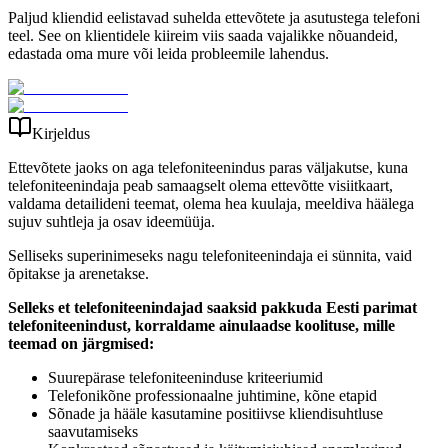
Paljud kliendid eelistavad suhelda ettevõtete ja asutustega telefoni
teel. See on klientidele kiireim viis saada vajalikke nõuandeid,
edastada oma mure või leida probleemile lahendus.
Kirjeldus
Ettevõtete jaoks on aga telefoniteenindus paras väljakutse, kuna
telefoniteenindaja peab samaagselt olema ettevõtte visiitkaart,
valdama detailideni teemat, olema hea kuulaja, meeldiva häälega
sujuv suhtleja ja osav ideemüüja.
Selliseks superinimeseks nagu telefoniteenindaja ei sünnita, vaid
õpitakse ja arenetakse.
Selleks et telefoniteenindajad saaksid pakkuda Eesti parimat
telefoniteenindust, korraldame ainulaadse koolituse, mille
teemad on järgmised:
Suurepärase telefoniteeninduse kriteeriumid
Telefonikõne professionaalne juhtimine, kõne etapid
Sõnade ja hääle kasutamine positiivse kliendisuhtluse
saavutamiseks