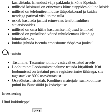
kaardistada, lahendust välja pakkuda ja kõne lõpetada
milliseid küsimusi on erinevates kõne etappides oluline küsida
millised on telefoniteeninduse tüüpolukorrad ja kuidas
nendega parimal viisil toime tulla
oskab kasutada jaatust erinevates telefonisuhtluse
situatsioonides
millised on oma hääle kasutamise mõjusad tehnikad
millised on praktilised võtted rahulolematu kliendiga
toimetulekuks
kuidas juhtida iseenda emotsioone tööpäeva jooksul
Lisainfo
Tasumine: Tasumine toimub vastavalt esitatud arvele
Loobumine: Loobumisest palume teatada kirjalikult. Kui
loobumisest on teatatud peale registreerimise tähtaega, siis
tagastatakse 80% osavõtutasust.
Osavõtutasu sisaldab: Koolituse materjale, saalikoolituse
puhul ka lõunasööki ja kohvipause
Investeering
Hind kokkuleppel