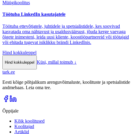
Müügikoolitus
Töötuba LinkedIn kasutajatele
Töötuba ettevõtjatele, juhtidele ja spetsialistidele, kes soovivad
kasvatada oma nähtavust ja usaldusväärsust, jõuda kerge vaevaga
õigete inimesteni, leida uusi kliente, koostööpartnereid või töötajaid
või ehitada tugevat isiklikku brändi LinkedInis.
Hind kokkuleppel
Küsi, millal toimub
↓
Hind kokkuleppel
tark
.
ee
Eesti kõige põhjalikum arenguvõimaluste, koolituste ja spetsialistide
andmebaas. Leia oma tee.
Õppijale
Kõik koolitused
Koolitajad
Artiklid