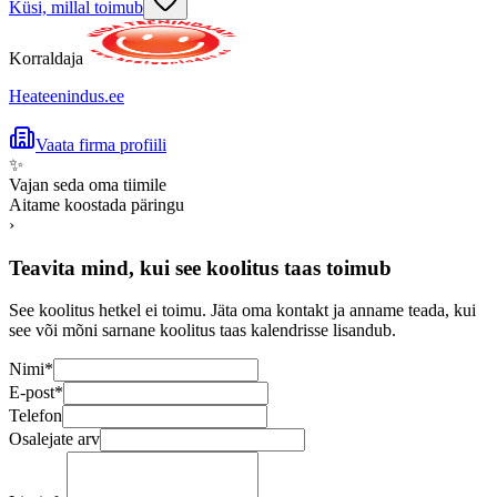
Küsi, millal toimub
Korraldaja
Heateenindus.ee
Vaata firma profiili
✨
Vajan seda oma tiimile
Aitame koostada päringu
›
Teavita mind, kui see koolitus taas toimub
See koolitus hetkel ei toimu. Jäta oma kontakt ja anname teada, kui
see või mõni sarnane koolitus taas kalendrisse lisandub.
Nimi
*
E-post
*
Telefon
Osalejate arv