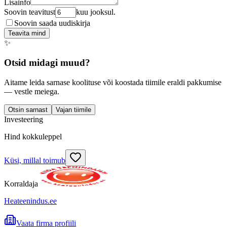
Lisainfo
Soovin teavitust
kuu jooksul.
Soovin saada uudiskirja
Teavita mind
✨
Otsid midagi muud?
Aitame leida sarnase koolituse või koostada tiimile eraldi pakkumise
— vestle meiega.
Otsin sarnast
Vajan tiimile
Investeering
Hind kokkuleppel
Küsi, millal toimub
Korraldaja
Heateenindus.ee
Vaata firma profiili