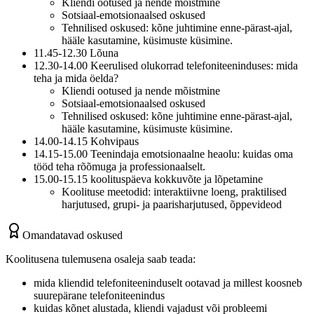
Kliendi ootused ja nende mõistmine
Sotsiaal-emotsionaalsed oskused
Tehnilised oskused: kõne juhtimine enne-pärast-ajal,
hääle kasutamine, küsimuste küsimine.
11.45-12.30 Lõuna
12.30-14.00 Keerulised olukorrad telefoniteeninduses: mida
teha ja mida öelda?
Kliendi ootused ja nende mõistmine
Sotsiaal-emotsionaalsed oskused
Tehnilised oskused: kõne juhtimine enne-pärast-ajal,
hääle kasutamine, küsimuste küsimine.
14.00-14.15 Kohvipaus
14.15-15.00 Teenindaja emotsionaalne heaolu: kuidas oma
tööd teha rõõmuga ja professionaalselt.
15.00-15.15 koolituspäeva kokkuvõte ja lõpetamine
Koolituse meetodid: interaktiivne loeng, praktilised
harjutused, grupi- ja paarisharjutused, õppevideod
Omandatavad oskused
Koolitusena tulemusena osaleja saab teada:
mida kliendid telefoniteeninduselt ootavad ja millest koosneb
suurepärane telefoniteenindus
kuidas kõnet alustada, kliendi vajadust või probleemi