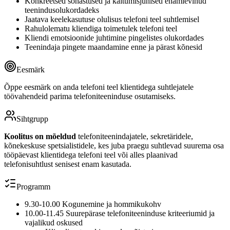
Konkreetsed sõnastused ja käitumisjuhised enamlevinud
teenindusolukordadeks
Jaatava keelekasutuse olulisus telefoni teel suhtlemisel
Rahulolematu kliendiga toimetulek telefoni teel
Kliendi emotsioonide juhtimine pingelistes olukordades
Teenindaja pingete maandamine enne ja pärast kõnesid
Eesmärk
Õppe eesmärk on anda telefoni teel klientidega suhtlejatele
töövahendeid parima telefoniteeninduse osutamiseks.
Sihtgrupp
Koolitus on mõeldud
telefoniteenindajatele, sekretäridele,
kõnekeskuse spetsialistidele, kes juba praegu suhtlevad suurema osa
tööpäevast klientidega telefoni teel või alles plaanivad
telefonisuhtlust senisest enam kasutada.
Programm
9.30-10.00 Kogunemine ja hommikukohv
10.00-11.45 Suurepärase telefoniteeninduse kriteeriumid ja
vajalikud oskused