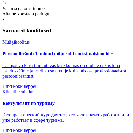
✨
Vajan seda oma tiimile
Aitame koostada päringu
›
Sarnased koolitused
Müügikoolitus
Persoonibränd: 1. minuti mõju suhtlemissituatsioonides
Tänapäeva kiiresti muutuvas keskkonnas on oluline oskus luua
usaldusväärne ja teadlik esmamulje kui tähtis osa professionaalsest
persoonibrändist.
Hind kokkuleppel
Klienditeenindus
Консультант по туризму
Это практический курс для тех, кто хочет начать работать или
уже работает в сфере туризма.
Hind kokkuleppel