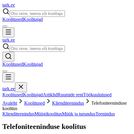
tark
.
ee
Koolitused
Koolitajad
tark
.
ee
Koolitused
Koolitajad
tark
.
ee
Koolitused
Koolitajad
Artiklid
Ruumide rent
Töökuulutused
Avaleht
Koolitused
Klienditeenindus
Telefoniteeninduse
koolitus
Klienditeenindus
Müügikoolitus
Müük ja turundus
Teenindus
Telefoniteeninduse koolitus