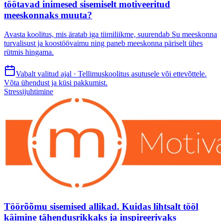
töötavad inimesed sisemiselt motiveeritud
meeskonnaks muuta?
Avasta koolitus, mis äratab iga tiimiliikme, suurendab Su meeskonna
turvalisust ja koostöövaimu ning paneb meeskonna päriselt ühes
rütmis hingama.
Vabalt valitud ajal · Tellimuskoolitus asutusele või ettevõttele.
Võta ühendust ja küsi pakkumist.
Stressijuhtimine
Töörõõmu sisemised allikad. Kuidas lihtsalt tööl
käimine tähendusrikkaks ja inspireerivaks