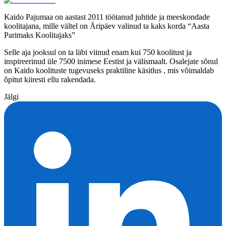
Kaido Pajumaa on aastast 2011 töötanud juhtide ja meeskondade
koolitajana, mille vältel on Äripäev valinud ta kaks korda “Aasta
Parimaks Koolitajaks”
Selle aja jooksul on ta läbi viinud enam kui 750 koolitust ja
inspireerinud üle 7500 inimese Eestist ja välismaalt. Osalejate sõnul
on Kaido koolituste tugevuseks praktiline käsitlus , mis võimaldab
õpitut kiiresti ellu rakendada.
Jälgi