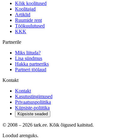
Kõik koolitused
Koolitajad
Artiklid
Ruumide rent
Töökuulutused
KKK
Partnerile
Miks liituda?
Lisa sündmus
Hakka partneriks
Partneri töölaud
Kontakt
Kontakt
Kasutustingimused
Privaatsuspoliitika
Küpsiste-poliitika
Küpsiste seaded
© 2008 –
2026
tark.ee. Kõik õigused kaitstud.
Loodud arenguks.