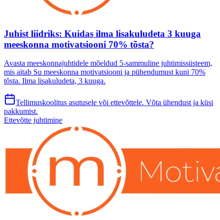
Juhist liidriks: Kuidas ilma lisakuludeta 3 kuuga
meeskonna motivatsiooni 70% tõsta?
Avasta meeskonnajuhtidele mõeldud 5-sammuline juhtimissüsteem,
mis aitab Su meeskonna motivatsiooni ja pühendumust kuni 70%
tõsta. Ilma lisakuludeta, 3 kuuga.
Tellimuskoolitus asutusele või ettevõttele. Võta ühendust ja küsi
pakkumist.
Ettevõtte juhtimine