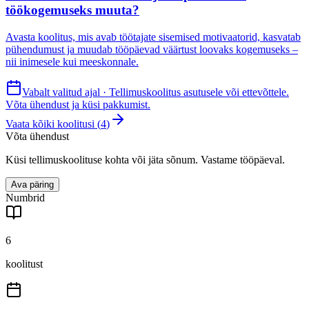
töökogemuseks muuta?
Avasta koolitus, mis avab töötajate sisemised motivaatorid, kasvatab
pühendumust ja muudab tööpäevad väärtust loovaks kogemuseks –
nii inimesele kui meeskonnale.
Vabalt valitud ajal · Tellimuskoolitus asutusele või ettevõttele.
Võta ühendust ja küsi pakkumist.
Vaata kõiki koolitusi (
4
)
Võta ühendust
Küsi tellimuskoolituse kohta või jäta sõnum. Vastame tööpäeval.
Ava päring
Numbrid
6
koolitust