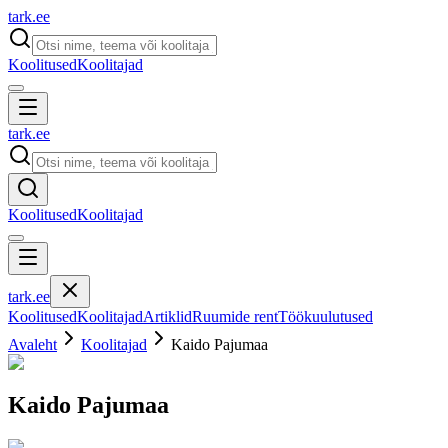
tark
.
ee
Koolitused
Koolitajad
tark
.
ee
Koolitused
Koolitajad
tark
.
ee
Koolitused
Koolitajad
Artiklid
Ruumide rent
Töökuulutused
Avaleht
Koolitajad
Kaido Pajumaa
Kaido Pajumaa