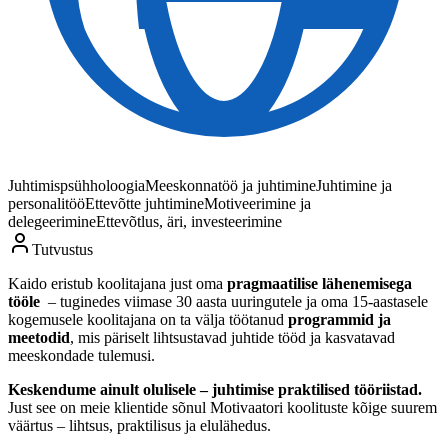
Juhtimispsühholoogia
Meeskonnatöö ja juhtimine
Juhtimine ja
personalitöö
Ettevõtte juhtimine
Motiveerimine ja
delegeerimine
Ettevõtlus, äri, investeerimine
Tutvustus
Kaido eristub koolitajana just oma
pragmaatilise lähenemisega
tööle
– tuginedes viimase 30 aasta uuringutele ja oma 15-aastasele
kogemusele koolitajana on ta välja töötanud
programmid ja
meetodid
, mis päriselt lihtsustavad juhtide tööd ja kasvatavad
meeskondade tulemusi.
Keskendume ainult olulisele – juhtimise praktilised tööriistad.
Just see on meie klientide sõnul Motivaatori koolituste kõige suurem
väärtus – lihtsus, praktilisus ja elulähedus.