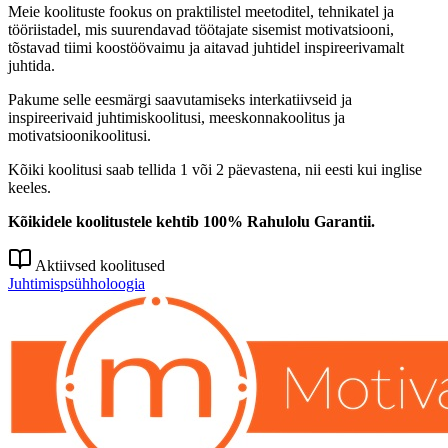
Meie koolituste fookus on praktilistel meetoditel, tehnikatel ja
tööriistadel, mis suurendavad töötajate sisemist motivatsiooni,
tõstavad tiimi koostöövaimu ja aitavad juhtidel inspireerivamalt
juhtida.
Pakume selle eesmärgi saavutamiseks interkatiivseid ja
inspireerivaid juhtimiskoolitusi, meeskonnakoolitus ja
motivatsioonikoolitusi.
Kõiki koolitusi saab tellida 1 või 2 päevastena, nii eesti kui inglise
keeles.
Kõikidele koolitustele kehtib 100% Rahulolu Garantii.
Aktiivsed koolitused
Juhtimispsühholoogia