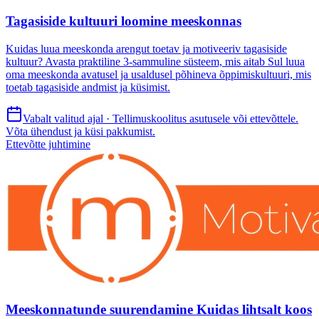
Tagasiside kultuuri loomine meeskonnas
Kuidas luua meeskonda arengut toetav ja motiveeriv tagasiside
kultuur? Avasta praktiline 3-sammuline süsteem, mis aitab Sul luua
oma meeskonda avatusel ja usaldusel põhineva õppimiskultuuri, mis
toetab tagasiside andmist ja küsimist.
Vabalt valitud ajal · Tellimuskoolitus asutusele või ettevõttele.
Võta ühendust ja küsi pakkumist.
Ettevõtte juhtimine
Meeskonnatunde suurendamine Kuidas lihtsalt koos