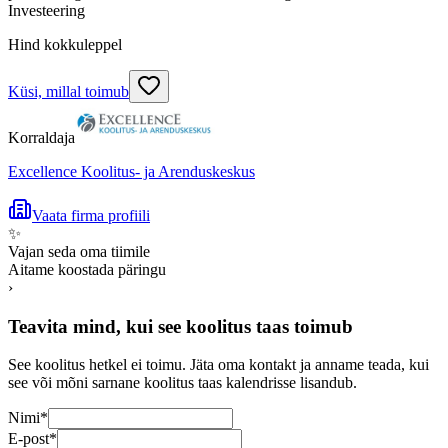
Investeering
Hind kokkuleppel
Küsi, millal toimub
Korraldaja
Excellence Koolitus- ja Arenduskeskus
Vaata firma profiili
✨
Vajan seda oma tiimile
Aitame koostada päringu
›
Teavita mind, kui see koolitus taas toimub
See koolitus hetkel ei toimu. Jäta oma kontakt ja anname teada, kui
see või mõni sarnane koolitus taas kalendrisse lisandub.
Nimi
*
E-post
*