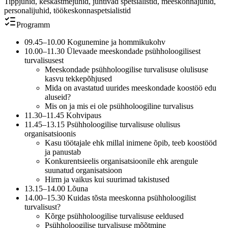
Tippjuhid, keskastmejuhid, juhtivad spetsialistid, meeskonnajuhid,
personalijuhid, töökeskonnaspetsialistid
Programm
09.45–10.00 Kogunemine ja hommikukohv
10.00–11.30 Ülevaade meeskondade psühholoogilisest
turvalisusest
Meeskondade psühholoogilise turvalisuse olulisuse
kasvu tekkepõhjused
Mida on avastatud uurides meeskondade koostöö edu
aluseid?
Mis on ja mis ei ole psühholoogiline turvalisus
11.30–11.45 Kohvipaus
11.45–13.15 Psühholoogilise turvalisuse olulisus
organisatsioonis
Kasu töötajale ehk millal inimene õpib, teeb koostööd
ja panustab
Konkurentsieelis organisatsioonile ehk arengule
suunatud organisatsioon
Hirm ja vaikus kui suurimad takistused
13.15–14.00 Lõuna
14.00–15.30 Kuidas tõsta meeskonna psühholoogilist
turvalisust?
Kõrge psühholoogilise turvalisuse eeldused
Psühholoogilise turvalisuse mõõtmine