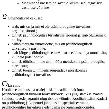
Meeskonna kaasamine, avatud küsimused, tagasiside,
vastutuse võtmine
Omandatavad oskused
teab, mis on ja mis ei ole psühholoogiline turvalisus
organisatsioonis;
tunneb psühholoogilise turvalisuse teooriat ja teab olulisemaid
uuringuid;
oskab märgata situatsioone, mis on psühholoogiliselt
turvalised ja mis mitte;
teab kõrge psühholoogilise turvalisuse eelduseid ja tunneb ära,
kui neid pole loodud
tunneb tööriistu, mille abil mõõta meeskonna psühholoogilist
turvalisust;
tunneb tööriistu, millega suurendada meeskonnas
psühholoogilist turvalisust
Lisainfo
Koolituse tulemusena osaleja oskab teadlikumalt luua
psühholoogiliselt turvalist töökeskkonda, kus julgustatakse avatud
suhtlust, ideede jagamist ning riskide võtmist. Koolitaja Liina Kadari
on psühholoog ja kogenud juht, kes on spetsialiseerunud
psühholoogilise turvalisuse edendamisele organisatsioonides.