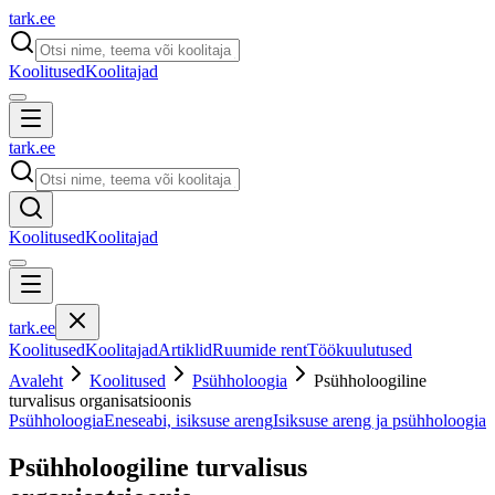
tark
.
ee
Koolitused
Koolitajad
tark
.
ee
Koolitused
Koolitajad
tark
.
ee
Koolitused
Koolitajad
Artiklid
Ruumide rent
Töökuulutused
Avaleht
Koolitused
Psühholoogia
Psühholoogiline
turvalisus organisatsioonis
Psühholoogia
Eneseabi, isiksuse areng
Isiksuse areng ja psühholoogia
Psühholoogiline turvalisus