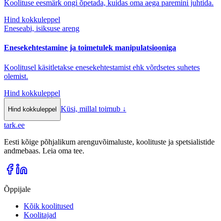
Koolituse eesmärk ongi õpetada, kuidas oma aega paremini juhtida.
Hind kokkuleppel
Eneseabi, isiksuse areng
Enesekehtestamine ja toimetulek manipulatsiooniga
Koolitusel käsitletakse enesekehtestamist ehk võrdsetes suhetes
olemist.
Hind kokkuleppel
Küsi, millal toimub
↓
Hind kokkuleppel
tark
.
ee
Eesti kõige põhjalikum arenguvõimaluste, koolituste ja spetsialistide
andmebaas. Leia oma tee.
Õppijale
Kõik koolitused
Koolitajad