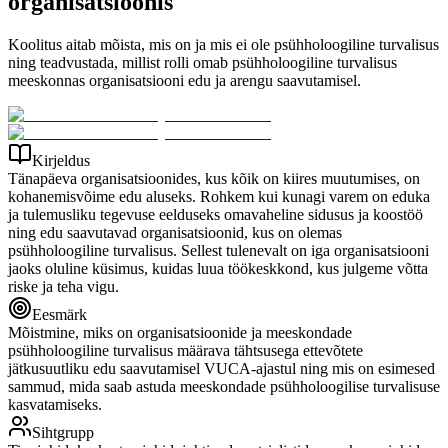
organisatsioonis
Koolitus aitab mõista, mis on ja mis ei ole psühholoogiline turvalisus
ning teadvustada, millist rolli omab psühholoogiline turvalisus
meeskonnas organisatsiooni edu ja arengu saavutamisel.
Kirjeldus
Tänapäeva organisatsioonides, kus kõik on kiires muutumises, on
kohanemisvõime edu aluseks. Rohkem kui kunagi varem on eduka
ja tulemusliku tegevuse eelduseks omavaheline sidusus ja koostöö
ning edu saavutavad organisatsioonid, kus on olemas
psühholoogiline turvalisus. Sellest tulenevalt on iga organisatsiooni
jaoks oluline küsimus, kuidas luua töökeskkond, kus julgeme võtta
riske ja teha vigu.
Eesmärk
Mõistmine, miks on organisatsioonide ja meeskondade
psühholoogiline turvalisus määrava tähtsusega ettevõtete
jätkusuutliku edu saavutamisel VUCA-ajastul ning mis on esimesed
sammud, mida saab astuda meeskondade psühholoogilise turvalisuse
kasvatamiseks.
Sihtgrupp