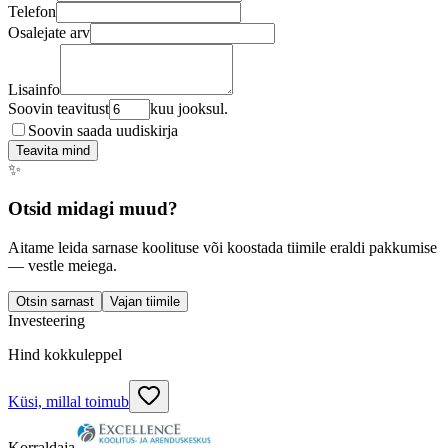
Telefon
Osalejate arv
Lisainfo
Soovin teavitust
kuu jooksul.
Soovin saada uudiskirja
Teavita mind
✨
Otsid midagi muud?
Aitame leida sarnase koolituse või koostada tiimile eraldi pakkumise
— vestle meiega.
Otsin sarnast
Vajan tiimile
Investeering
Hind kokkuleppel
Küsi, millal toimub
Korraldaja