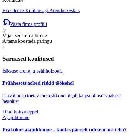
Excellence Koolitus- ja Arenduskeskus
Vaata firma profiili
✨
Vajan seda oma tiimile
Aitame koostada päringu
›
Sarnased koolitused
Isiksuse areng ja psühholoogia
Psühhosotsiaalsed riskid töökohal
Turvaline ja toetav töökeskkond algab ka psühhosotsiaalsest
heaolust
Hind kokkuleppel
Aja juhtimine
Praktiline ajajuhtimine – kuidas päriselt rohkem ära teha?