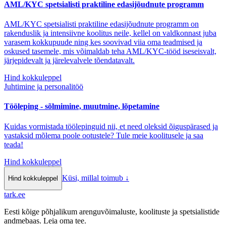
AML/KYC spetsialisti praktiline edasijõudnute programm
AML/KYC spetsialisti praktiline edasijõudnute programm on
rakenduslik ja intensiivne koolitus neile, kellel on valdkonnast juba
varasem kokkupuude ning kes soovivad viia oma teadmised ja
oskused tasemele, mis võimaldab teha AML/KYC-tööd iseseisvalt,
järjepidevalt ja järelevalvele tõendatavalt.
Hind kokkuleppel
Juhtimine ja personalitöö
Tööleping - sõlmimine, muutmine, lõpetamine
Kuidas vormistada töölepinguid nii, et need oleksid õiguspärased ja
vastaksid mõlema poole ootustele? Tule meie koolitusele ja saa
teada!
Hind kokkuleppel
Küsi, millal toimub
↓
Hind kokkuleppel
tark
.
ee
Eesti kõige põhjalikum arenguvõimaluste, koolituste ja spetsialistide
andmebaas. Leia oma tee.