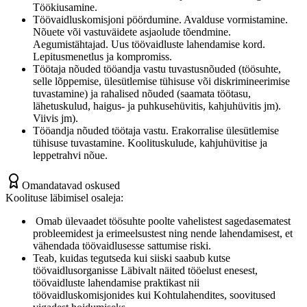
Töökiusamine.
Töövaidluskomisjoni pöördumine. Avalduse vormistamine.
Nõuete või vastuväidete asjaolude tõendmine.
Aegumistähtajad. Uus töövaidluste lahendamise kord.
Lepitusmenetlus ja kompromiss.
Töötaja nõuded tööandja vastu tuvastusnõuded (töösuhte,
selle lõppemise, ülesütlemise tühisuse või diskrimineerimise
tuvastamine) ja rahalised nõuded (saamata töötasu,
lähetuskulud, haigus- ja puhkusehüvitis, kahjuhüvitis jm).
Viivis jm).
Tööandja nõuded töötaja vastu. Erakorralise ülesütlemise
tühisuse tuvastamine. Koolituskulude, kahjuhüvitise ja
leppetrahvi nõue.
Omandatavad oskused
Koolituse läbimisel osaleja:
Omab ülevaadet töösuhte poolte vahelistest sagedasematest
probleemidest ja erimeelsustest ning nende lahendamisest, et
vähendada töövaidlusesse sattumise riski.
Teab, kuidas tegutseda kui siiski saabub kutse
töövaidlusorganisse Läbivalt näited tööelust enesest,
töövaidluste lahendamise praktikast nii
töövaidluskomisjonides kui Kohtulahendites, soovitused