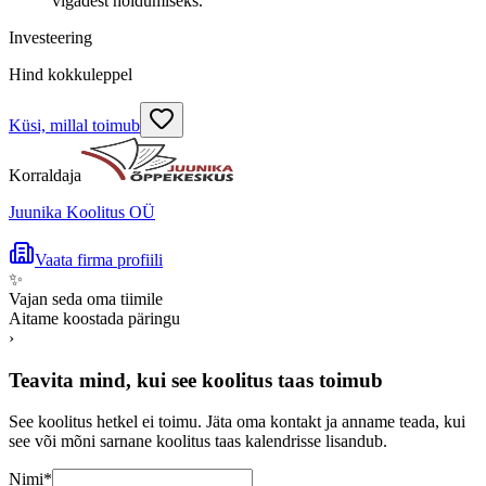
vigadest hoidumiseks.
Investeering
Hind kokkuleppel
Küsi, millal toimub
Korraldaja
Juunika Koolitus OÜ
Vaata firma profiili
✨
Vajan seda oma tiimile
Aitame koostada päringu
›
Teavita mind, kui see koolitus taas toimub
See koolitus hetkel ei toimu. Jäta oma kontakt ja anname teada, kui
see või mõni sarnane koolitus taas kalendrisse lisandub.
Nimi
*