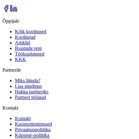
Õppijale
Kõik koolitused
Koolitajad
Artiklid
Ruumide rent
Töökuulutused
KKK
Partnerile
Miks liituda?
Lisa sündmus
Hakka partneriks
Partneri töölaud
Kontakt
Kontakt
Kasutustingimused
Privaatsuspoliitika
Küpsiste-poliitika