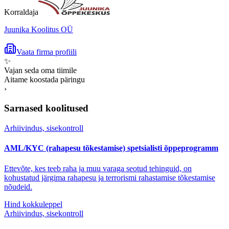
Korraldaja
Juunika Koolitus OÜ
Vaata firma profiili
✨
Vajan seda oma tiimile
Aitame koostada päringu
›
Sarnased koolitused
Arhiivindus, sisekontroll
AML/KYC (rahapesu tõkestamise) spetsialisti õppeprogramm
Ettevõte, kes teeb raha ja muu varaga seotud tehinguid, on
kohustatud järgima rahapesu ja terrorismi rahastamise tõkestamise
nõudeid.
Hind kokkuleppel
Arhiivindus, sisekontroll