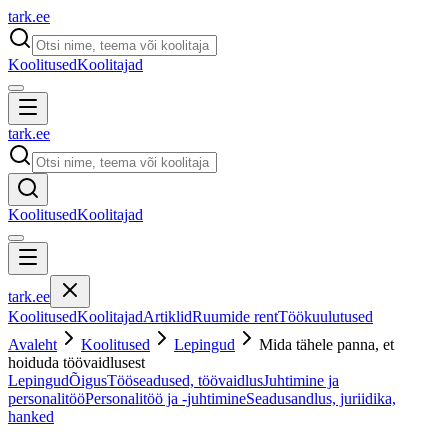
tark
.
ee
Koolitused
Koolitajad
tark
.
ee
Koolitused
Koolitajad
tark
.
ee
Koolitused
Koolitajad
Artiklid
Ruumide rent
Töökuulutused
Avaleht
Koolitused
Lepingud
Mida tähele panna, et
hoiduda töövaidlusest
Lepingud
Õigus
Tööseadused, töövaidlus
Juhtimine ja
personalitöö
Personalitöö ja -juhtimine
Seadusandlus, juriidika,
hanked