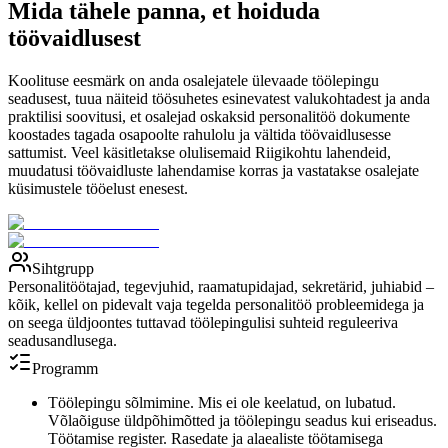
Mida tähele panna, et hoiduda
töövaidlusest
Koolituse eesmärk on anda osalejatele ülevaade töölepingu
seadusest, tuua näiteid töösuhetes esinevatest valukohtadest ja anda
praktilisi soovitusi, et osalejad oskaksid personalitöö dokumente
koostades tagada osapoolte rahulolu ja vältida töövaidlusesse
sattumist. Veel käsitletakse olulisemaid Riigikohtu lahendeid,
muudatusi töövaidluste lahendamise korras ja vastatakse osalejate
küsimustele tööelust enesest.
Sihtgrupp
Personalitöötajad, tegevjuhid, raamatupidajad, sekretärid, juhiabid –
kõik, kellel on pidevalt vaja tegelda personalitöö probleemidega ja
on seega üldjoontes tuttavad töölepingulisi suhteid reguleeriva
seadusandlusega.
Programm
Töölepingu sõlmimine. Mis ei ole keelatud, on lubatud.
Võlaõiguse üldpõhimõtted ja töölepingu seadus kui eriseadus.
Töötamise register. Rasedate ja alaealiste töötamisega