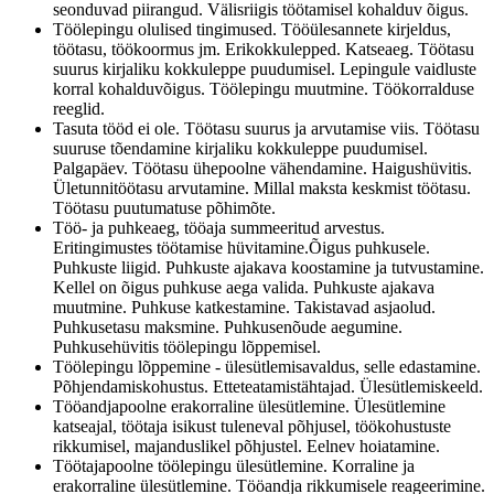
seonduvad piirangud. Välisriigis töötamisel kohalduv õigus.
Töölepingu olulised tingimused. Tööülesannete kirjeldus,
töötasu, töökoormus jm. Erikokkulepped. Katseaeg. Töötasu
suurus kirjaliku kokkuleppe puudumisel. Lepingule vaidluste
korral kohalduvõigus. Töölepingu muutmine. Töökorralduse
reeglid.
Tasuta tööd ei ole. Töötasu suurus ja arvutamise viis. Töötasu
suuruse tõendamine kirjaliku kokkuleppe puudumisel.
Palgapäev. Töötasu ühepoolne vähendamine. Haigushüvitis.
Ületunnitöötasu arvutamine. Millal maksta keskmist töötasu.
Töötasu puutumatuse põhimõte.
Töö- ja puhkeaeg, tööaja summeeritud arvestus.
Eritingimustes töötamise hüvitamine.Õigus puhkusele.
Puhkuste liigid. Puhkuste ajakava koostamine ja tutvustamine.
Kellel on õigus puhkuse aega valida. Puhkuste ajakava
muutmine. Puhkuse katkestamine. Takistavad asjaolud.
Puhkusetasu maksmine. Puhkusenõude aegumine.
Puhkusehüvitis töölepingu lõppemisel.
Töölepingu lõppemine - ülesütlemisavaldus, selle edastamine.
Põhjendamiskohustus. Etteteatamistähtajad. Ülesütlemiskeeld.
Tööandjapoolne erakorraline ülesütlemine. Ülesütlemine
katseajal, töötaja isikust tuleneval põhjusel, töökohustuste
rikkumisel, majanduslikel põhjustel. Eelnev hoiatamine.
Töötajapoolne töölepingu ülesütlemine. Korraline ja
erakorraline ülesütlemine. Tööandja rikkumisele reageerimine.