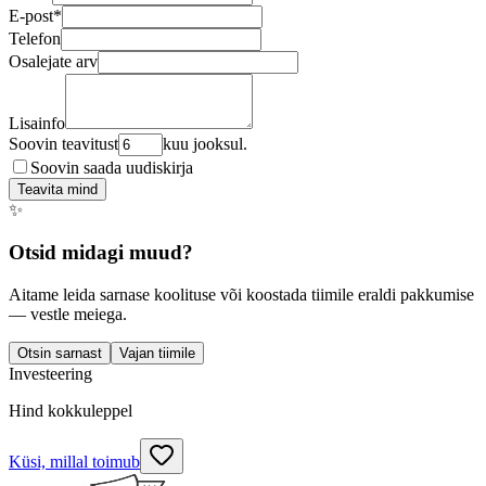
E-post
*
Telefon
Osalejate arv
Lisainfo
Soovin teavitust
kuu jooksul.
Soovin saada uudiskirja
Teavita mind
✨
Otsid midagi muud?
Aitame leida sarnase koolituse või koostada tiimile eraldi pakkumise
— vestle meiega.
Otsin sarnast
Vajan tiimile
Investeering
Hind kokkuleppel
Küsi, millal toimub