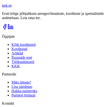
tark
.
ee
Eesti kõige põhjalikum arenguvõimaluste, koolituste ja spetsialistide
andmebaas. Leia oma tee.
Õppijale
Kõik koolitused
Koolitajad
Artiklid
Ruumide rent
Töökuulutused
KKK
Partnerile
Miks liituda?
Lisa sündmus
Hakka partneriks
Partneri töölaud
Kontakt