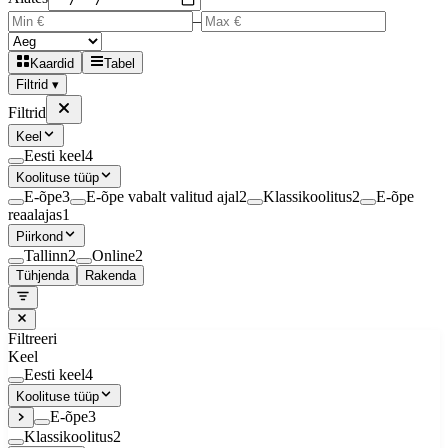
–
Kaardid
Tabel
Filtrid ▾
Filtrid
Keel
Eesti keel
4
Koolituse tüüp
E-õpe
3
E-õpe vabalt valitud ajal
2
Klassikoolitus
2
E-õpe
reaalajas
1
Piirkond
Tallinn
2
Online
2
Tühjenda
Rakenda
Filtreeri
Keel
Eesti keel
4
Koolituse tüüp
E-õpe
3
Klassikoolitus
2