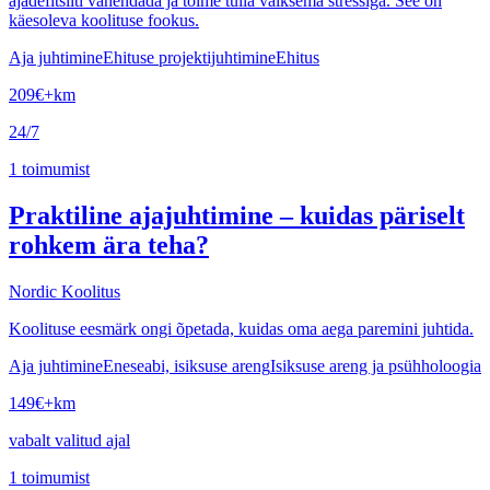
ajadefitsiiti vähendada ja toime tulla väiksema stressiga. See on
käesoleva koolituse fookus.
Aja juhtimine
Ehituse projektijuhtimine
Ehitus
209
€
+km
24/7
1
toimumist
Praktiline ajajuhtimine – kuidas päriselt
rohkem ära teha?
Nordic Koolitus
Koolituse eesmärk ongi õpetada, kuidas oma aega paremini juhtida.
Aja juhtimine
Eneseabi, isiksuse areng
Isiksuse areng ja psühholoogia
149
€
+km
vabalt valitud ajal
1
toimumist