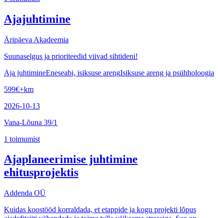
Ajajuhtimine
Äripäeva Akadeemia
Suunaselgus ja prioriteedid viivad sihtideni!
Aja juhtimine
Eneseabi, isiksuse areng
Isiksuse areng ja psühholoogia
599
€
+km
2026-10-13
Vana-Lõuna 39/1
1
toimumist
Ajaplaneerimise juhtimine
ehitusprojektis
Addenda OÜ
Kuidas koostööd korraldada, et etappide ja kogu projekti lõpus