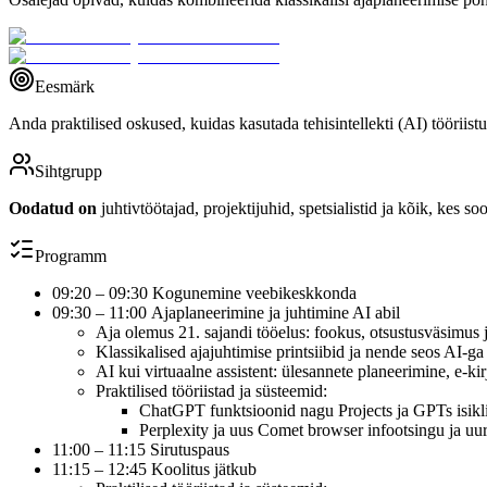
Eesmärk
Anda praktilised oskused, kuidas kasutada tehisintellekti (AI) tööriis
Sihtgrupp
Oodatud on
juhtivtöötajad, projektijuhid, spetsialistid ja kõik, kes 
Programm
09:20 – 09:30 Kogunemine veebikeskkonda
09:30 – 11:00 Ajaplaneerimine ja juhtimine AI abil
Aja olemus 21. sajandi tööelus: fookus, otsustusväsimus
Klassikalised ajajuhtimise printsiibid ja nende seos AI-ga
AI kui virtuaalne assistent: ülesannete planeerimine, e-ki
Praktilised tööriistad ja süsteemid:
ChatGPT funktsioonid nagu Projects ja GPTs isik
Perplexity ja uus Comet browser infootsingu ja uu
11:00 – 11:15 Sirutuspaus
11:15 – 12:45 Koolitus jätkub