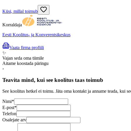
Küsi, millal toimub
Korraldaja
Eesti Koolitus- ja Konverentsikeskus
Vaata firma profiili
✨
Vajan seda oma tiimile
Aitame koostada päringu
›
Teavita mind, kui see koolitus taas toimub
See koolitus hetkel ei toimu. Jäta oma kontakt ja anname teada, kui se
Nimi
*
E-post
*
Telefon
Osalejate arv