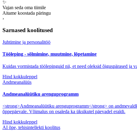
✨
Vajan seda oma tiimile
Aitame koostada päringu
›
Sarnased koolitused
Juhtimine ja personalitöö
Tööleping - sõlmimine, muutmine, lõpetamine
Kuidas vormistada töölepinguid nii, et need oleksid õiguspärased ja v
Hind kokkuleppel
Andmeanalüüs
Andmeanalüütiku arenguprogramm
<strong>Andmeanalüütiku arenguprogramm</strong> on andmevaldkonn
õppepäevale. Võimalus on osaleda ka üksikutel päevadel eraldi.
Hind kokkuleppel
AI õpe, tehisintellekti koolitus