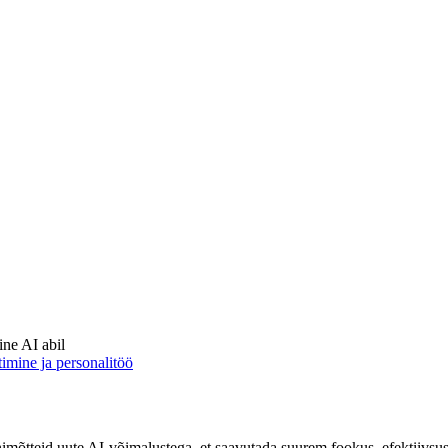
ine AI abil
timine ja personalitöö
imõtteid uute AI-võimalustega, et saavutada suurem fookus, efektiivsus 