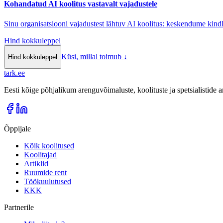
Kohandatud AI koolitus vastavalt vajadustele
Sinu organisatsiooni vajadustest lähtuv AI koolitus: keskendume kindl
Hind kokkuleppel
Küsi, millal toimub
↓
Hind kokkuleppel
tark
.
ee
Eesti kõige põhjalikum arenguvõimaluste, koolituste ja spetsialistide
Õppijale
Kõik koolitused
Koolitajad
Artiklid
Ruumide rent
Töökuulutused
KKK
Partnerile