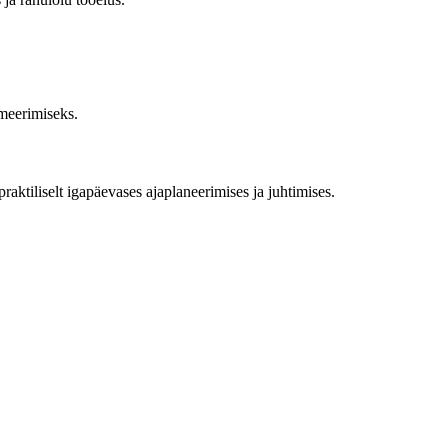
imeerimiseks.
raktiliselt igapäevases ajaplaneerimises ja juhtimises.