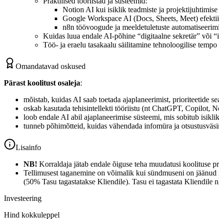
Praktilised tööriistad ja süsteemid:
Notion AI kui isiklik teadmiste ja projektijuhtimis
Google Workspace AI (Docs, Sheets, Meet) efekt
n8n töövoogude ja meeldetuletuste automatiseerim
Kuidas luua endale AI-põhine “digitaalne sekretär” või “i
Töö- ja eraelu tasakaalu säilitamine tehnoloogilise tempo
Omandatavad oskused
Pärast koolitust osaleja
:
mõistab, kuidas AI saab toetada ajaplaneerimist, prioriteetide s
oskab kasutada tehisintellekti tööriistu (nt ChatGPT, Copilot, 
loob endale AI abil ajaplaneerimise süsteemi, mis sobitub isikli
tunneb põhimõtteid, kuidas vähendada infomüra ja otsustusväsi
Lisainfo
NB!
Korraldaja jätab endale õiguse teha muudatusi koolituse p
Tellimusest taganemine on võimalik kui sündmuseni on jäänud
(50% Tasu tagastatakse Kliendile). Tasu ei tagastata Kliendile
Investeering
Hind kokkuleppel