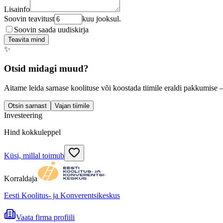
Lisainfo
Soovin teavitust
kuu jooksul.
Soovin saada uudiskirja
Teavita mind
✨
Otsid midagi muud?
Aitame leida sarnase koolituse või koostada tiimile eraldi pakkumise 
Otsin sarnast
Vajan tiimile
Investeering
Hind kokkuleppel
Küsi, millal toimub
Korraldaja
Eesti Koolitus- ja Konverentsikeskus
Vaata firma profiili