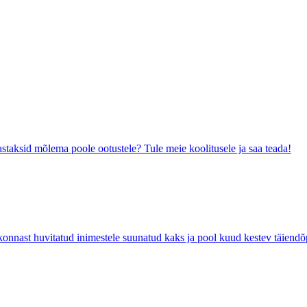
astaksid mõlema poole ootustele? Tule meie koolitusele ja saa teada!
ast huvitatud inimestele suunatud kaks ja pool kuud kestev täiend