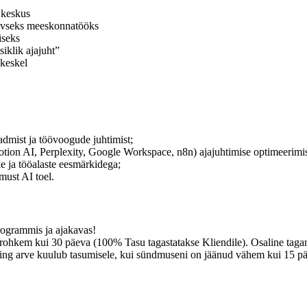
e keskus
iivseks meeskonnatööks
iseks
siklik ajajuht”
 keskel
eadmist ja töövoogude juhtimist;
Notion AI, Perplexity, Google Workspace, n8n) ajajuhtimise optimeerimi
ke ja tööalaste eesmärkidega;
must AI toel.
rogrammis ja ajakavas!
 rohkem kui 30 päeva (100% Tasu tagastatakse Kliendile). Osaline ta
 ning arve kuulub tasumisele, kui sündmuseni on jäänud vähem kui 15 p