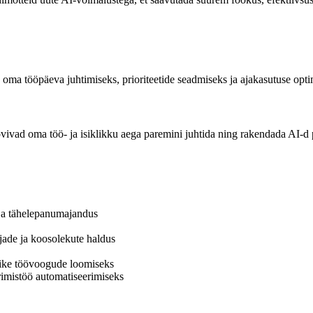
tu oma tööpäeva juhtimiseks, prioriteetide seadmiseks ja ajakasutuse opt
soovivad oma töö- ja isiklikku aega paremini juhtida ning rakendada AI-d p
 ja tähelepanumajandus
rjade ja koosolekute haldus
like töövoogude loomiseks
rimistöö automatiseerimiseks