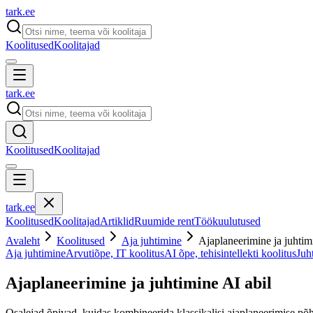
tark
.
ee
Koolitused
Koolitajad
tark
.
ee
Koolitused
Koolitajad
tark
.
ee
Koolitused
Koolitajad
Artiklid
Ruumide rent
Töökuulutused
Avaleht
Koolitused
Aja juhtimine
Ajaplaneerimine ja juhtim
Aja juhtimine
Arvutiõpe, IT koolitus
AI õpe, tehisintellekti koolitus
Juh
Ajaplaneerimine ja juhtimine AI abil
Osalejad õpivad, kuidas kombineerida klassikalisi ajaplaneerimise põh