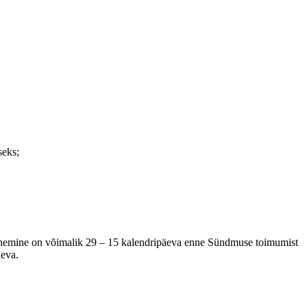
seks;
ganemine on võimalik 29 – 15 kalendripäeva enne Sündmuse toimumist
äeva.