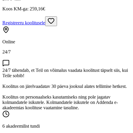
Koos KM-ga:
259,16
€
Registreeru koolitusele
Online
24/7
24/7 tähendab, et Teil on võimalus vaadata koolitust täpselt siis, kui
Teile sobib!
Koolitus on järelvaadatav 30 päeva jooksul alates tellimise hetkest.
Koolitus on personaalseks kasutamiseks ning pole jagatav
kolmandatele isikutele. Kolmandatele isikutele on Addenda e-
akadeemias koolituse vaatamine tasuline.
6 akadeemilist tundi