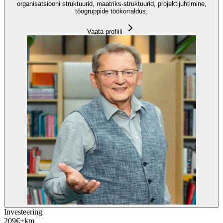
organisatsiooni struktuurid, maatriks-struktuurid, projektijuhtimine,
töögruppide töökorraldus.
Vaata profiili
Investeering
209
€
+km