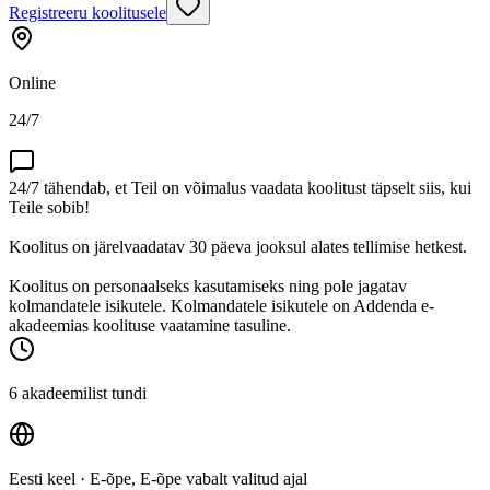
Registreeru koolitusele
Online
24/7
24/7 tähendab, et Teil on võimalus vaadata koolitust täpselt siis, kui
Teile sobib!
Koolitus on järelvaadatav 30 päeva jooksul alates tellimise hetkest.
Koolitus on personaalseks kasutamiseks ning pole jagatav
kolmandatele isikutele. Kolmandatele isikutele on Addenda e-
akadeemias koolituse vaatamine tasuline.
6 akadeemilist tundi
Eesti keel
· E-õpe, E-õpe vabalt valitud ajal