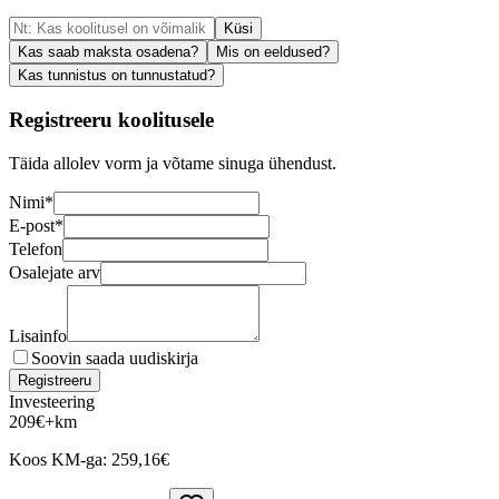
Küsi
Kas saab maksta osadena?
Mis on eeldused?
Kas tunnistus on tunnustatud?
Registreeru koolitusele
Täida allolev vorm ja võtame sinuga ühendust.
Nimi
*
E-post
*
Telefon
Osalejate arv
Lisainfo
Soovin saada uudiskirja
Registreeru
Investeering
209
€
+km
Koos KM-ga:
259,16
€