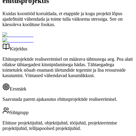
ehitusprojektis
Kuidas koostööd korraldada, et etappide ja kogu projekti lõpus
ajadefitsiiti vähendada ja toime tulla väiksema stressiga. See on
käesoleva koolituse fookus.
Kirjeldus
Ehitusprojektide realiseerimisel on määrava tähtsusega aeg. Pea alati
ollakse tähtaegadest kinnipidamisega hädas. Tähtaegadega
toimetulek nõuab enamasti ületundide tegemist ja lisa ressursside
kasutamist. Viimased vähendavad kasumlikkust.
Eesmärk
Saavutada parem ajakasutus ehitusprojektide realiseerimisel.
Sihtgrupp
Ehituse projektijuhid, objektijuhid, tööjuhid, projekteerimise
projektijuhid, tellijapoolsed projektijuhid.