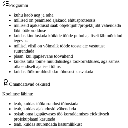
Programm
kuhu kaob aeg ja raha
millised on peamised ajakaod ehitusprotsessis
milliseid ajakadusid saab objektijuht/projektijuht vähendada
läbi töökorralduse
kuidas kindlustada kõikide tööde puhul ajaliselt läbimõeldud
tegevus
millisel viisil on võimalik tööde teostajate vastutust
suurendada
plaan, kui igapäevane töövahend
kuidas tulla toime muudatustega töökorralduses, aga samas
olla endiselt ajaliselt tõhus
kuidas töökorralduslikku tõhusust kasvatada
Omandatavad oskused
Koolituse läbinu:
teab, kuidas töökorraldust tõhustada
teab, kuidas ajakadusid vähendada
oskab oma igapäevases töö korraldamises efektiivselt
projektiplaani kasutada
teab, kuidas suurendada kasumlikkust