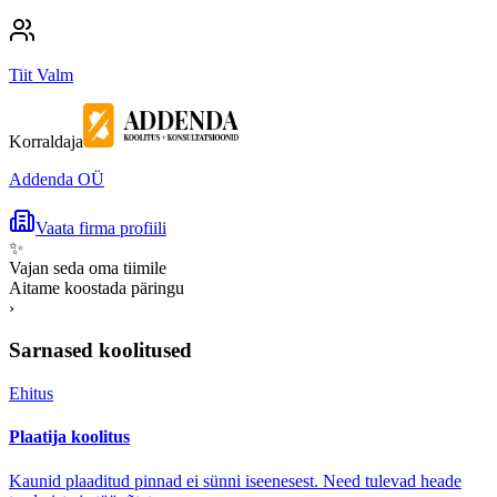
Tiit Valm
Korraldaja
Addenda OÜ
Vaata firma profiili
✨
Vajan seda oma tiimile
Aitame koostada päringu
›
Sarnased koolitused
Ehitus
Plaatija koolitus
Kaunid plaaditud pinnad ei sünni iseenesest. Need tulevad heade