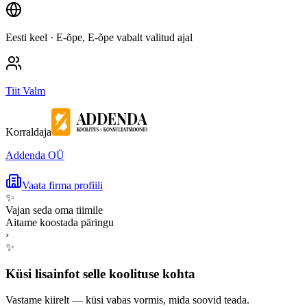
Eesti keel
· E-õpe, E-õpe vabalt valitud ajal
Tiit Valm
Korraldaja
Addenda OÜ
Vaata firma profiili
✨
Vajan seda oma tiimile
Aitame koostada päringu
›
✨
Küsi lisainfot selle koolituse kohta
Vastame kiirelt — küsi vabas vormis, mida soovid teada.