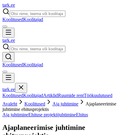
tark
.
ee
Koolitused
Koolitajad
tark
.
ee
Koolitused
Koolitajad
tark
.
ee
Koolitused
Koolitajad
Artiklid
Ruumide rent
Töökuulutused
Avaleht
Koolitused
Aja juhtimine
Ajaplaneerimise
juhtimine ehitusprojektis
Aja juhtimine
Ehituse projektijuhtimine
Ehitus
Ajaplaneerimise juhtimine