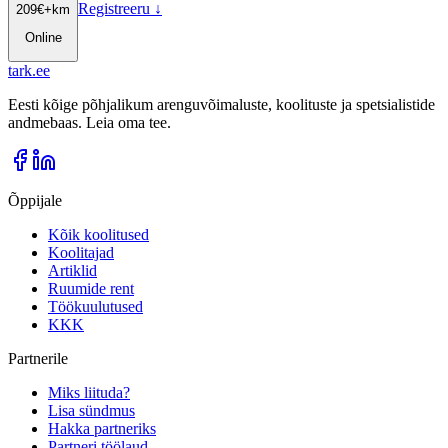
Registreeru
↓
209
€
+km
Online
tark
.
ee
Eesti kõige põhjalikum arenguvõimaluste, koolituste ja spetsialistide
andmebaas. Leia oma tee.
Õppijale
Kõik koolitused
Koolitajad
Artiklid
Ruumide rent
Töökuulutused
KKK
Partnerile
Miks liituda?
Lisa sündmus
Hakka partneriks
Partneri töölaud