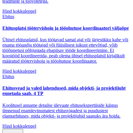
teadmiste ja töövõtetega.
Hind kokkuleppel
Ehitus
Ehitusplatsi töötervishoiu ja tööohutuse koordinaatori väljaõpe
Ühisel ehitusplatsil, kus töötavad samal ajal või järjestikku kahe või
enama tööandja töötajad või füüsilisest isikust ettevõtjad, võib
tööõnnetusi põhjustada ebapiisav tööde koordineerimine. Et
koostööd koordineerida, peab olema ühisel ehitusplatsil kirjalikult
määratud töötervishoiu ja tööohutuse koordinaator.
Hind kokkuleppel
Ehitus
Ehitusvead ja valed lahendused, mida objekti- ja projektijuht
ennetada saab. 4 TP
Koolitusel anname detailse ülevaate ehitusekspertiiside käigus
ilmnenud enamlevinumatest ehitusvigadest ja puudustest
elamuehituses, mida objekti- ja projektijuhid saanuks ära hoida.
Hind kokkuleppel