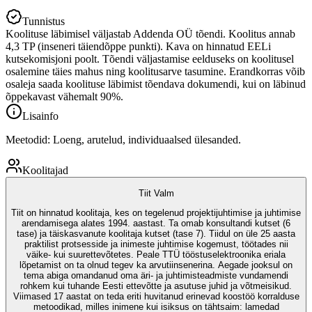
Tunnistus
Koolituse läbimisel väljastab Addenda OÜ tõendi. Koolitus annab
4,3 TP (inseneri täiendõppe punkti). Kava on hinnatud EELi
kutsekomisjoni poolt. Tõendi väljastamise eelduseks on koolitusel
osalemine täies mahus ning koolitusarve tasumine. Erandkorras võib
osaleja saada koolituse läbimist tõendava dokumendi, kui on läbinud
õppekavast vähemalt 90%.
Lisainfo
Meetodid: Loeng, arutelud, individuaalsed ülesanded.
Koolitajad
Tiit Valm
Tiit on hinnatud koolitaja, kes on tegelenud projektijuhtimise ja juhtimise
arendamisega alates 1994. aastast. Ta omab konsultandi kutset (6
tase) ja täiskasvanute koolitaja kutset (tase 7). Tiidul on üle 25 aasta
praktilist protsesside ja inimeste juhtimise kogemust, töötades nii
väike- kui suurettevõtetes. Peale TTÜ tööstuselektroonika eriala
lõpetamist on ta olnud tegev ka arvutiinsenerina. Aegade jooksul on
tema abiga omandanud oma äri- ja juhtimisteadmiste vundamendi
rohkem kui tuhande Eesti ettevõtte ja asutuse juhid ja võtmeisikud.
Viimased 17 aastat on teda eriti huvitanud erinevad koostöö korralduse
metoodikad, milles inimene kui isiksus on tähtsaim: lamedad