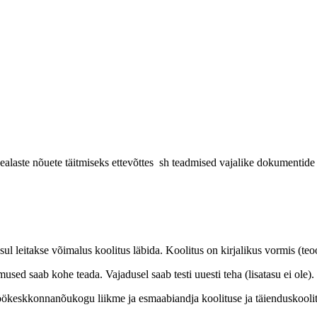
alaste nõuete täitmiseks ettevõttes sh teadmised vajalike dokumentide
ksul leitakse võimalus koolitus läbida. Koolitus on kirjalikus vormis (t
used saab kohe teada. Vajadusel saab testi uuesti teha (lisatasu ei ole).
keskkonnanõukogu liikme ja esmaabiandja koolituse ja täienduskoolitu