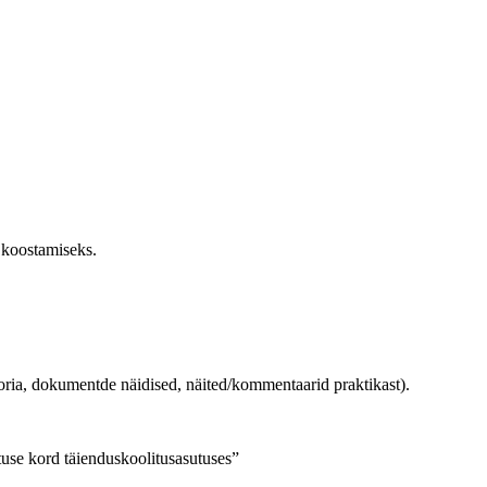
 koostamiseks.
eooria, dokumentde näidised, näited/kommentaarid praktikast).
se kord täienduskoolitusasutuses”