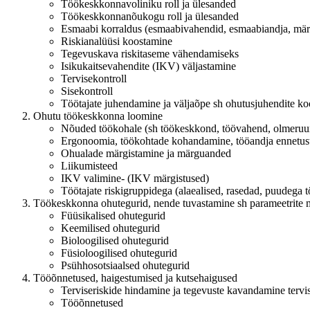
Töökeskkonnavoliniku roll ja ülesanded
Töökeskkonnanõukogu roll ja ülesanded
Esmaabi korraldus (esmaabivahendid, esmaabiandja, mär
Riskianalüüsi koostamine
Tegevuskava riskitaseme vähendamiseks
Isikukaitsevahendite (IKV) väljastamine
Tervisekontroll
Sisekontroll
Töötajate juhendamine ja väljaõpe sh ohutusjuhendite k
Ohutu töökeskkonna loomine
Nõuded töökohale (sh töökeskkond, töövahend, olmeru
Ergonoomia, töökohtade kohandamine, tööandja ennetus
Ohualade märgistamine ja märguanded
Liikumisteed
IKV valimine- (IKV märgistused)
Töötajate riskigruppidega (alaealised, rasedad, puudega 
Töökeskkonna ohutegurid, nende tuvastamine sh parameetrite 
Füüsikalised ohutegurid
Keemilised ohutegurid
Bioloogilised ohutegurid
Füsioloogilised ohutegurid
Psühhosotsiaalsed ohutegurid
Tööõnnetused, haigestumised ja kutsehaigused
Terviseriskide hindamine ja tegevuste kavandamine tervi
Tööõnnetused