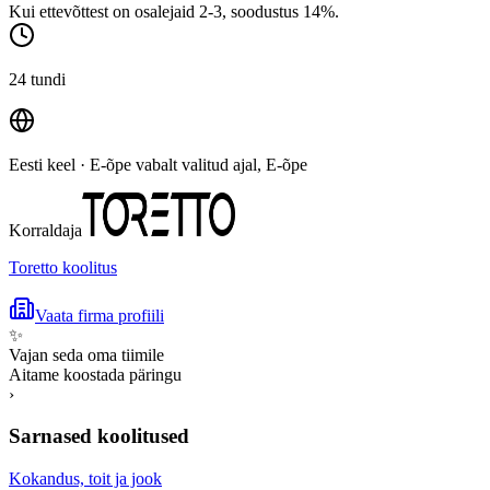
Kui ettevõttest on osalejaid 2-3, soodustus 14%.
24 tundi
Eesti keel
· E-õpe vabalt valitud ajal, E-õpe
Korraldaja
Toretto koolitus
Vaata firma profiili
✨
Vajan seda oma tiimile
Aitame koostada päringu
›
Sarnased koolitused
Kokandus, toit ja jook