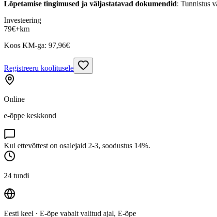
Lõpetamise tingimused ja väljastatavad dokumendid
: Tunnistus v
Investeering
79
€
+km
Koos KM-ga:
97,96
€
Registreeru koolitusele
Online
e-õppe keskkond
Kui ettevõttest on osalejaid 2-3, soodustus 14%.
24 tundi
Eesti keel
· E-õpe vabalt valitud ajal, E-õpe