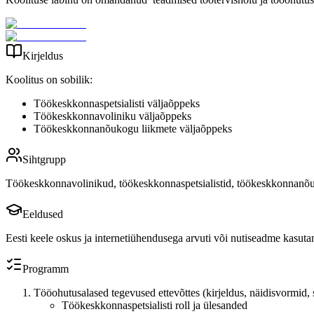
Kirjeldus
Koolitus on sobilik:
Töökeskkonnaspetsialisti väljaõppeks
Töökeskkonnavoliniku väljaõppeks
Töökeskkonnanõukogu liikmete väljaõppeks
Sihtgrupp
Töökeskkonnavolinikud, töökeskkonnaspetsialistid, töökeskkonnanõu
Eeldused
Eesti keele oskus ja internetiühendusega arvuti või nutiseadme kasut
Programm
Tööohutusalased tegevused ettevõttes (kirjeldus, näidisvormid,
Töökeskkonnaspetsialisti roll ja ülesanded