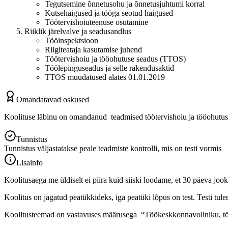
Tegutsemine õnnetusohu ja õnnetusjuhtumi korral
Kutsehaigused ja tööga seotud haigused
Töötervishoiuteenuse osutamine
Riiklik järelvalve ja seadusandlus
Tööinspektsioon
Riigiteataja kasutamise juhend
Töötervishoiu ja tööohutuse seadus (TTOS)
Töölepinguseadus ja selle rakendusaktid
TTOS muudatused alates 01.01.2019
Omandatavad oskused
Koolituse läbinu on omandanud teadmised töötervishoiu ja tööohutuse
Tunnistus
Tunnistus väljastatakse peale teadmiste kontrolli, mis on testi vormis
Lisainfo
Koolitusaega me üldiselt ei piira kuid siiski loodame, et 30 päeva joo
Koolitus on jagatud peatükkideks, iga peatüki lõpus on test. Testi tulem
Koolitusteemad on vastavuses määrusega “Töökeskkonnavoliniku, töö