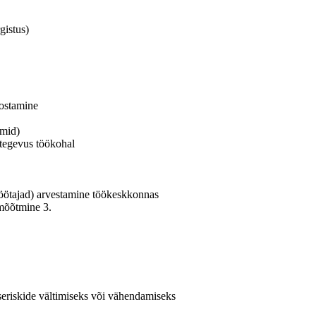
gistus)
oostamine
umid)
tegevus töökohal
töötajad) arvestamine töökeskkonnas
mõõtmine 3.
seriskide vältimiseks või vähendamiseks