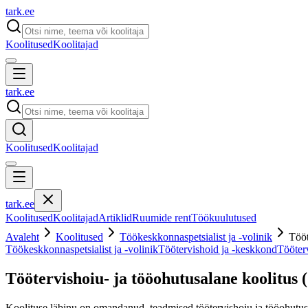
tark
.
ee
Koolitused
Koolitajad
tark
.
ee
Koolitused
Koolitajad
tark
.
ee
Koolitused
Koolitajad
Artiklid
Ruumide rent
Töökuulutused
Avaleht
Koolitused
Töökeskkonnaspetsialist ja -volinik
Tööt
Töökeskkonnaspetsialist ja -volinik
Töötervishoid ja -keskkond
Tööterv
Töötervishoiu- ja tööohutusalane koolitus (
Koolituse läbinu on omandanud teadmised töötervishoiu ja tööohutuse