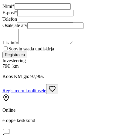
Nimi
*
E-post
*
Telefon
Osalejate arv
Lisainfo
Soovin saada uudiskirja
Registreeru
Investeering
79
€
+km
Koos KM-ga:
97,96
€
Registreeru koolitusele
Online
e-õppe keskkond