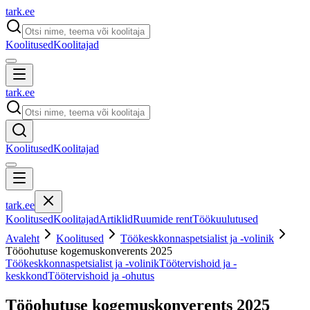
tark
.
ee
Koolitused
Koolitajad
tark
.
ee
Koolitused
Koolitajad
tark
.
ee
Koolitused
Koolitajad
Artiklid
Ruumide rent
Töökuulutused
Avaleht
Koolitused
Töökeskkonnaspetsialist ja -volinik
Tööohutuse kogemuskonverents 2025
Töökeskkonnaspetsialist ja -volinik
Töötervishoid ja -
keskkond
Töötervishoid ja -ohutus
Tööohutuse kogemuskonverents 2025