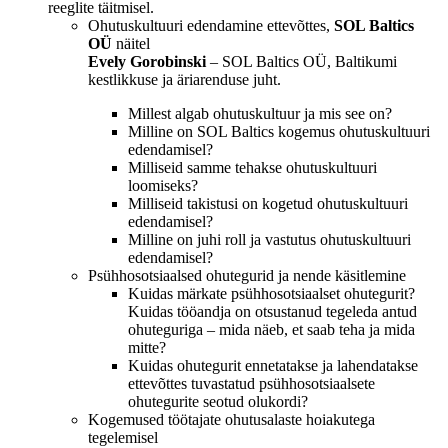
reeglite täitmisel.
Ohutuskultuuri edendamine ettevõttes,
SOL Baltics
OÜ
näitel
Evely Gorobinski
– SOL Baltics OÜ, Baltikumi
kestlikkuse ja äriarenduse juht.
Millest algab ohutuskultuur ja mis see on?
Milline on SOL Baltics kogemus ohutuskultuuri
edendamisel?
Milliseid samme tehakse ohutuskultuuri
loomiseks?
Milliseid takistusi on kogetud ohutuskultuuri
edendamisel?
Milline on juhi roll ja vastutus ohutuskultuuri
edendamisel?
Psühhosotsiaalsed ohutegurid ja nende käsitlemine
Kuidas märkate psühhosotsiaalset ohutegurit?
Kuidas tööandja on otsustanud tegeleda antud
ohuteguriga – mida näeb, et saab teha ja mida
mitte?
Kuidas ohutegurit ennetatakse ja lahendatakse
ettevõttes tuvastatud psühhosotsiaalsete
ohutegurite seotud olukordi?
Kogemused töötajate ohutusalaste hoiakutega
tegelemisel