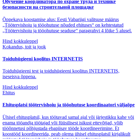
Обучение координатора по охране труда и технике
безопасности на строительной площадке
Õppekava koostamise alus: Eesti Vabariigi valitsuse määrus
„Töötervishoiu ja tööohutuse nõuded ehituses“ on kehtestatud
„Töötervishoiu ja tööohutuse seaduse“ paragrahvi 4 lõike 5 alusel.
Hind kokkuleppel
Kokandus, toit ja jook
Toiduhügieeni koolitus INTERNETIS
Toiduhügieeni test ja toiduhügieeni koolitus INTERNETIS,
iseseisva õppena.
Hind kokkuleppel
Ehitus
Ehitusplatsi töötervishoiu ja tööohutuse koordinaatori väljaõpe
Ühisel ehitusplatsil, kus töötavad samal ajal või järjestikku kahe või
enama tööandja töötajad või füüsilisest isikust ettevõtjad, võib
tööõnnetusi põhjustada ebapiisav tööde koordineerimine. Et
koostööd koordineerida, peab olema ühisel ehitusplatsil kirjalikult