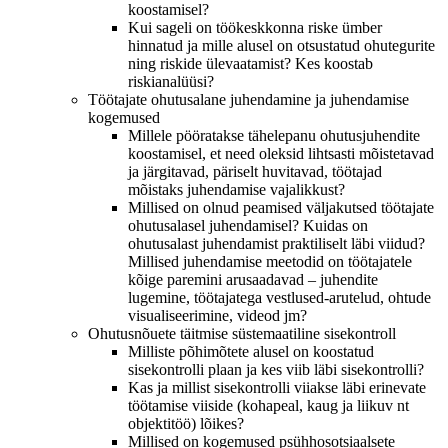
koostamisel?
Kui sageli on töökeskkonna riske ümber
hinnatud ja mille alusel on otsustatud ohutegurite
ning riskide ülevaatamist? Kes koostab
riskianalüüsi?
Töötajate ohutusalane juhendamine ja juhendamise
kogemused
Millele pööratakse tähelepanu ohutusjuhendite
koostamisel, et need oleksid lihtsasti mõistetavad
ja järgitavad, päriselt huvitavad, töötajad
mõistaks juhendamise vajalikkust?
Millised on olnud peamised väljakutsed töötajate
ohutusalasel juhendamisel? Kuidas on
ohutusalast juhendamist praktiliselt läbi viidud?
Millised juhendamise meetodid on töötajatele
kõige paremini arusaadavad – juhendite
lugemine, töötajatega vestlused-arutelud, ohtude
visualiseerimine, videod jm?
Ohutusnõuete täitmise süstemaatiline sisekontroll
Milliste põhimõtete alusel on koostatud
sisekontrolli plaan ja kes viib läbi sisekontrolli?
Kas ja millist sisekontrolli viiakse läbi erinevate
töötamise viiside (kohapeal, kaug ja liikuv nt
objektitöö) lõikes?
Millised on kogemused psühhosotsiaalsete