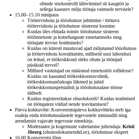
ohtude sisekontrolli läbiviimisel sh kaugtöö ja
sellega kaasnev mõju töötaja vaimsele tervisele?
15.00–15.10 minipaus
Töötervishoiu ja tööohutuse juhtimine / töötava
töötervishoiu ja tööohutuse süsteemi loomine
Kuidas üles ehitada toimiv tööohutuse süsteem
tööõnnetuste ja kutsehaiguste ennetamiseks ning
töötajate tervise hoidmiseks?
Kuidas on kiiresti muutuvad ajad mõjutanud tööohutuse
ja töötervishoiu korraldamist, milliseid uusi lahendusi
on leitud, et töökeskkond oleks ohutu ja töötajad
püsiksid terved?
Millised vastutajad on määratud ennetustöö rollidesse?
Kuidas on kaasatud töökeskkonnavolinik,
töökeskkonnanõukogu liikmed ja juhid
töökeskkonnaspetsialisti ja tööohutusalase töösse
üldiselt.
Kuidas registreeritakse ohuolukordi? Kuidas teadmised
on töötajateni viidud nende teavitamisest?
Päeva kokkuvõte: Konverentsipäeva kokkuvõtteks teeb iga
osaleja enda tööohutusalastele tegevustele miniauditi ning
arendamist vajavate tegevuste nimekirja.
Moderaator ja kogemuste vahetamise juhendaja:
Kristi
Jõeorg
(ohutusdokumendid.ee), tööohutuse ekspert
16.00 Konverentsi lõpp