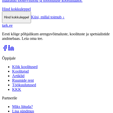
määratud töötervishoiu ja tööohutuse koordinaator.
Hind kokkuleppel
Küsi, millal toimub
↓
Hind kokkuleppel
tark
.
ee
Eesti kõige põhjalikum arenguvõimaluste, koolituste ja spetsialistide
andmebaas. Leia oma tee.
Õppijale
Kõik koolitused
Koolitajad
Artiklid
Ruumide rent
Töökuulutused
KKK
Partnerile
Miks liituda?
Lisa sündmus