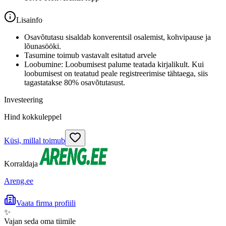
Lisainfo
Osavõtutasu sisaldab konverentsil osalemist, kohvipause ja
lõunasööki.
Tasumine toimub vastavalt esitatud arvele
Loobumine: Loobumisest palume teatada kirjalikult. Kui
loobumisest on teatatud peale registreerimise tähtaega, siis
tagastatakse 80% osavõtutasust.
Investeering
Hind kokkuleppel
Küsi, millal toimub
Korraldaja
Areng.ee
Vaata firma profiili
✨
Vajan seda oma tiimile