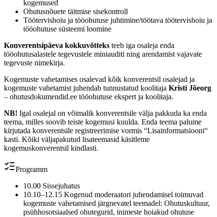
kogemused
Ohutusnõuete täitmise sisekontroll
Töötervishoiu ja tööohutuse juhtimine/töötava töötervishoiu ja
tööohutuse süsteemi loomine
Konverentsipäeva kokkuvõtteks
teeb iga osaleja enda
tööohutusalastele tegevustele miniauditi ning arendamist vajavate
tegevuste nimekirja.
Kogemuste vahetamises osalevad kõik konverentsil osalejad ja
kogemuste vahetamist juhendab tunnustatud koolitaja
Kristi Jõeorg
– ohutusdokumendid.ee tööohutuse ekspert ja koolitaja.
NB!
Igal osalejal on võimalik konverentsile välja pakkuda ka enda
teema, milles soovib teiste kogemusi kuulda. Enda teema palume
kirjutada konverentsile registreerimise vormis “Lisainformatsiooni“
kasti. Kõiki väljapakutud lisateemasid käsitleme
kogemuskonverentsil kindlasti.
Programm
10.00 Sissejuhatus
10.10–12.15 Kogenud moderaatori juhendamisel toimuvad
kogemuste vahetamised järgnevatel teemadel: Ohutuskultuur,
psühhosotsiaalsed ohutegurid, inimeste hoiakud ohutuse