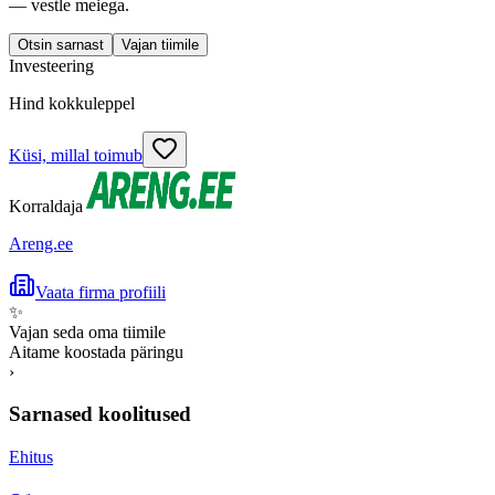
— vestle meiega.
Otsin sarnast
Vajan tiimile
Investeering
Hind kokkuleppel
Küsi, millal toimub
Korraldaja
Areng.ee
Vaata firma profiili
✨
Vajan seda oma tiimile
Aitame koostada päringu
›
Sarnased koolitused
Ehitus