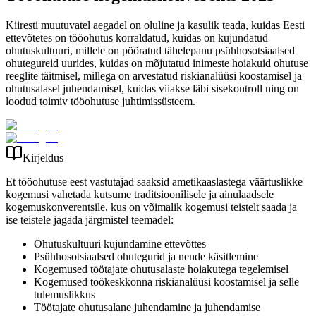
Kiiresti muutuvatel aegadel on oluline ja kasulik teada, kuidas Eesti
ettevõtetes on tööohutus korraldatud, kuidas on kujundatud
ohutuskultuuri, millele on pööratud tähelepanu psühhosotsiaalsed
ohutegureid uurides, kuidas on mõjutatud inimeste hoiakuid ohutuse
reeglite täitmisel, millega on arvestatud riskianalüüsi koostamisel ja
ohutusalasel juhendamisel, kuidas viiakse läbi sisekontroll ning on
loodud toimiv tööohutuse juhtimissüsteem.
Kirjeldus
Et tööohutuse eest vastutajad saaksid ametikaaslastega väärtuslikke
kogemusi vahetada kutsume traditsioonilisele ja ainulaadsele
kogemuskonverentsile, kus on võimalik kogemusi teistelt saada ja
ise teistele jagada järgmistel teemadel:
Ohutuskultuuri kujundamine ettevõttes
Psühhosotsiaalsed ohutegurid ja nende käsitlemine
Kogemused töötajate ohutusalaste hoiakutega tegelemisel
Kogemused töökeskkonna riskianalüüsi koostamisel ja selle
tulemuslikkus
Töötajate ohutusalane juhendamine ja juhendamise