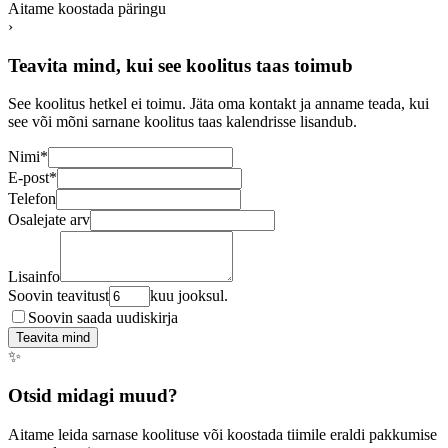
Aitame koostada päringu
›
Teavita mind, kui see koolitus taas toimub
See koolitus hetkel ei toimu. Jäta oma kontakt ja anname teada, kui
see või mõni sarnane koolitus taas kalendrisse lisandub.
Nimi
*
E-post
*
Telefon
Osalejate arv
Lisainfo
Soovin teavitust
kuu jooksul.
Soovin saada uudiskirja
Teavita mind
✨
Otsid midagi muud?
Aitame leida sarnase koolituse või koostada tiimile eraldi pakkumise