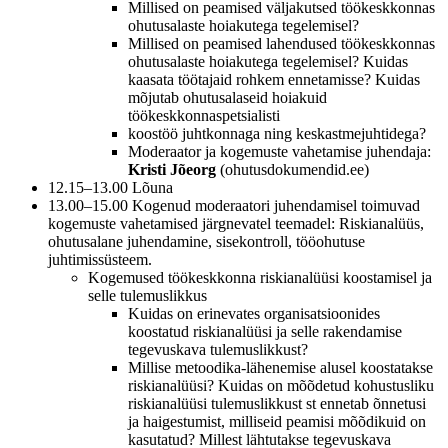
Millised on peamised väljakutsed töökeskkonnas
ohutusalaste hoiakutega tegelemisel?
Millised on peamised lahendused töökeskkonnas
ohutusalaste hoiakutega tegelemisel? Kuidas
kaasata töötajaid rohkem ennetamisse? Kuidas
mõjutab ohutusalaseid hoiakuid
töökeskkonnaspetsialisti
koostöö juhtkonnaga ning keskastmejuhtidega?
Moderaator ja kogemuste vahetamise juhendaja:
Kristi Jõeorg
(ohutusdokumendid.ee)
12.15–13.00 Lõuna
13.00–15.00 Kogenud moderaatori juhendamisel toimuvad
kogemuste vahetamised järgnevatel teemadel: Riskianalüüs,
ohutusalane juhendamine, sisekontroll, tööohutuse
juhtimissüsteem.
Kogemused töökeskkonna riskianalüüsi koostamisel ja
selle tulemuslikkus
Kuidas on erinevates organisatsioonides
koostatud riskianalüüsi ja selle rakendamise
tegevuskava tulemuslikkust?
Millise metoodika-lähenemise alusel koostatakse
riskianalüüsi? Kuidas on mõõdetud kohustusliku
riskianalüüsi tulemuslikkust st ennetab õnnetusi
ja haigestumist, milliseid peamisi mõõdikuid on
kasutatud? Millest lähtutakse tegevuskava