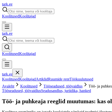
tark
.
ee
Koolitused
Koolitajad
tark
.
ee
Koolitused
Koolitajad
tark
.
ee
Koolitused
Koolitajad
Artiklid
Ruumide rent
Töökuulutused
Avaleht
Koolitused
Tööseadused, töövaidlus
Töö- ja puhkea
Tööseadused, töövaidlus
Seadusandlus, juriidika, hanked
Töö- ja puhkeaja reeglid muutumas: kas ol
Koolituse eesmärgiks on jagada kuulajatele värskeid teadmisi jõustunu