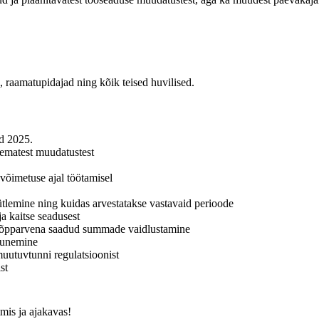
id, raamatupidajad ning kõik teised huvilised.
d 2025.
sematest muudatustest
övõimetuse ajal töötamisel
sütlemine ning kuidas arvestatakse vastavaid perioode
a kaitse seadusest
 lõpparvena saadud summade vaidlustamine
ujunemine
uutuvtunni regulatsioonist
st
mis ja ajakavas!