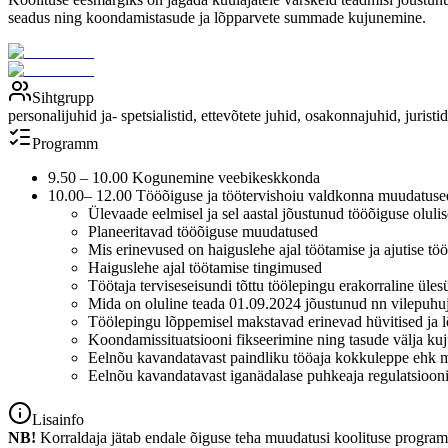
seadus ning koondamistasude ja lõpparvete summade kujunemine.
Sihtgrupp
personalijuhid ja- spetsialistid, ettevõtete juhid, osakonnajuhid, jurist
Programm
9.50 – 10.00 Kogunemine veebikeskkonda
10.00– 12.00 Tööõiguse ja töötervishoiu valdkonna muudatuse
Ülevaade eelmisel ja sel aastal jõustunud tööõiguse oluli
Planeeritavad tööõiguse muudatused
Mis erinevused on haiguslehe ajal töötamise ja ajutise tö
Haiguslehe ajal töötamise tingimused
Töötaja terviseseisundi tõttu töölepingu erakorraline üle
Mida on oluline teada 01.09.2024 jõustunud nn vilepuhuj
Töölepingu lõppemisel makstavad erinevad hüvitised ja
Koondamissituatsiooni fikseerimine ning tasude välja k
Eelnõu kavandatavast paindliku tööaja kokkuleppe ehk m
Eelnõu kavandatavast iganädalase puhkeaja regulatsiooni
Lisainfo
NB!
Korraldaja jätab endale õiguse teha muudatusi koolituse program