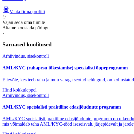
Vaata firma profiili
✨
Vajan seda oma tiimile
Aitame koostada päringu
›
Sarnased koolitused
Arhiivindus, sisekontroll
AML/KYC (rahapesu tõkestamise) spetsialisti õppeprogramm
Ettevõte, kes teeb raha ja muu varaga seotud tehinguid, on kohustatud
Hind kokkuleppel
Arhiivindus, sisekontroll
AML/KYC spetsialisti praktiline edasijõudnute programm
AML/KYC spetsialisti praktiline edasijõudnute programm on rakendusl
mis võimaldab teha AML/KYC-tööd iseseisvalt, järjepidevalt ja järelev