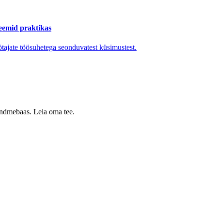
leemid praktikas
ötajate töösuhetega seonduvatest küsimustest.
 andmebaas. Leia oma tee.