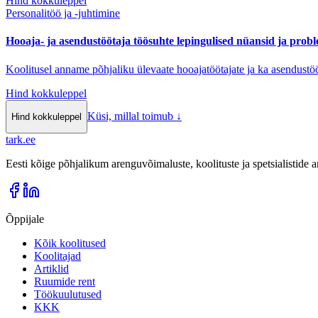
Hind kokkuleppel
Personalitöö ja -juhtimine
Hooaja- ja asendustöötaja töösuhte lepingulised nüansid ja prob
Koolitusel anname põhjaliku ülevaate hooajatöötajate ja ka asendustö
Hind kokkuleppel
Küsi, millal toimub
↓
Hind kokkuleppel
tark
.
ee
Eesti kõige põhjalikum arenguvõimaluste, koolituste ja spetsialistide
Õppijale
Kõik koolitused
Koolitajad
Artiklid
Ruumide rent
Töökuulutused
KKK