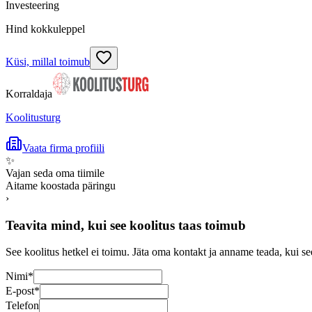
Investeering
Hind kokkuleppel
Küsi, millal toimub
Korraldaja
Koolitusturg
Vaata firma profiili
✨
Vajan seda oma tiimile
Aitame koostada päringu
›
Teavita mind, kui see koolitus taas toimub
See koolitus hetkel ei toimu. Jäta oma kontakt ja anname teada, kui se
Nimi
*
E-post
*
Telefon