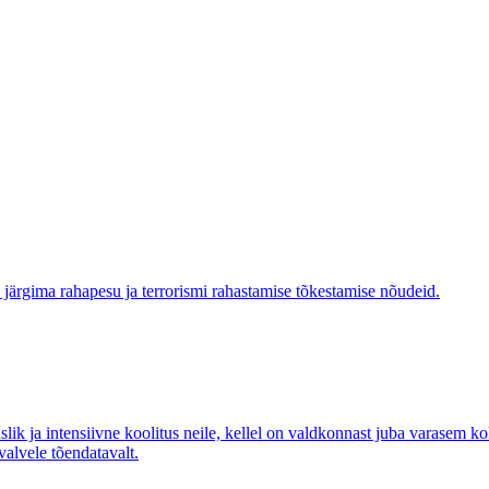
 järgima rahapesu ja terrorismi rahastamise tõkestamise nõudeid.
ik ja intensiivne koolitus neile, kellel on valdkonnast juba varasem 
alvele tõendatavalt.