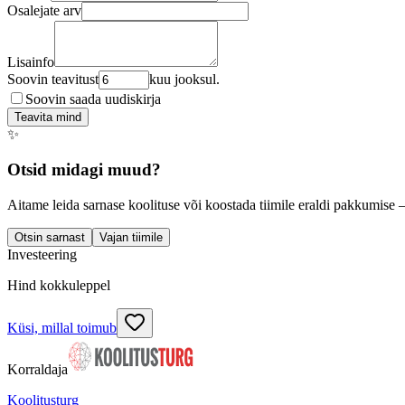
Osalejate arv
Lisainfo
Soovin teavitust
kuu jooksul.
Soovin saada uudiskirja
Teavita mind
✨
Otsid midagi muud?
Aitame leida sarnase koolituse või koostada tiimile eraldi pakkumise 
Otsin sarnast
Vajan tiimile
Investeering
Hind kokkuleppel
Küsi, millal toimub
Korraldaja
Koolitusturg