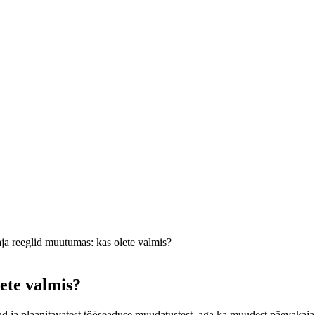
ja reeglid muutumas: kas olete valmis?
ete valmis?
d ja plaanitavatest tööseaduse muudatustest, aga ka muudest päevakajali