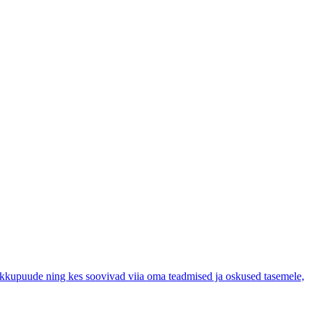
kokkupuude ning kes soovivad viia oma teadmised ja oskused tasemele,