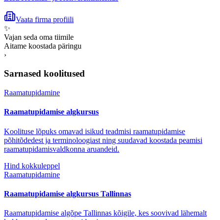
Vaata firma profiili
✨
Vajan seda oma tiimile
Aitame koostada päringu
›
Sarnased koolitused
Raamatupidamine
Raamatupidamise algkursus
Koolituse lõpuks omavad isikud teadmisi raamatupidamise
põhitõdedest ja terminoloogiast ning suudavad koostada peamisi
raamatupidamisvaldkonna aruandeid.
Hind kokkuleppel
Raamatupidamine
Raamatupidamise algkursus Tallinnas
Raamatupidamise algõpe Tallinnas kõigile, kes soovivad lähemalt