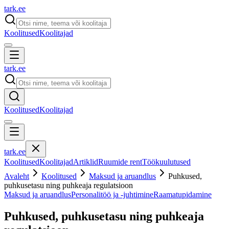
tark
.
ee
Koolitused
Koolitajad
tark
.
ee
Koolitused
Koolitajad
tark
.
ee
Koolitused
Koolitajad
Artiklid
Ruumide rent
Töökuulutused
Avaleht
Koolitused
Maksud ja aruandlus
Puhkused,
puhkusetasu ning puhkeaja regulatsioon
Maksud ja aruandlus
Personalitöö ja -juhtimine
Raamatupidamine
Puhkused, puhkusetasu ning puhkeaja