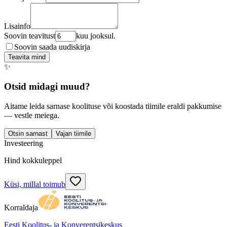
Lisainfo
Soovin teavitust
kuu jooksul.
Soovin saada uudiskirja
Teavita mind
✨
Otsid midagi muud?
Aitame leida sarnase koolituse või koostada tiimile eraldi pakkumise
— vestle meiega.
Otsin sarnast
Vajan tiimile
Investeering
Hind kokkuleppel
Küsi, millal toimub
Korraldaja
Eesti Koolitus- ja Konverentsikeskus