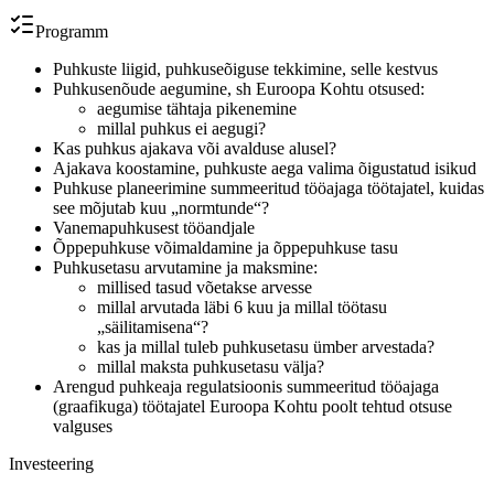
Programm
Puhkuste liigid, puhkuseõiguse tekkimine, selle kestvus
Puhkusenõude aegumine, sh Euroopa Kohtu otsused:
aegumise tähtaja pikenemine
millal puhkus ei aegugi?
Kas puhkus ajakava või avalduse alusel?
Ajakava koostamine, puhkuste aega valima õigustatud isikud
Puhkuse planeerimine summeeritud tööajaga töötajatel, kuidas
see mõjutab kuu „normtunde“?
Vanemapuhkusest tööandjale
Õppepuhkuse võimaldamine ja õppepuhkuse tasu
Puhkusetasu arvutamine ja maksmine:
millised tasud võetakse arvesse
millal arvutada läbi 6 kuu ja millal töötasu
„säilitamisena“?
kas ja millal tuleb puhkusetasu ümber arvestada?
millal maksta puhkusetasu välja?
Arengud puhkeaja regulatsioonis
summeeritud tööajaga
(graafikuga) töötajatel Euroopa Kohtu poolt tehtud otsuse
valguses
Investeering