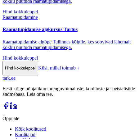
kokku puutuda raamatupidamisega.
Hind kokkuleppel
Raamatupidamine
Raamatupidamise algkursus Tartus
Raamatupidamise algõpe Tallinnas kõigile, kes soovivad lähemalt
kokku puutuda raamatupidamisega.
Hind kokkuleppel
Küsi, millal toimub
↓
Hind kokkuleppel
tark
.
ee
Eesti kõige põhjalikum arenguvõimaluste, koolituste ja spetsialistide
andmebaas. Leia oma tee.
Õppijale
Kõik koolitused
Koolitajad