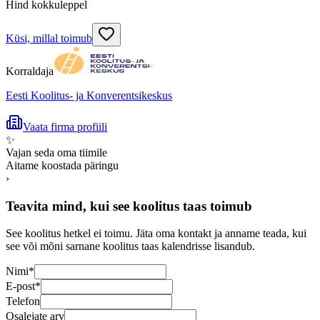
Hind kokkuleppel
Küsi, millal toimub
Korraldaja
Eesti Koolitus- ja Konverentsikeskus
Vaata firma profiili
✨
Vajan seda oma tiimile
Aitame koostada päringu
›
Teavita mind, kui see koolitus taas toimub
See koolitus hetkel ei toimu. Jäta oma kontakt ja anname teada, kui
see või mõni sarnane koolitus taas kalendrisse lisandub.
Nimi
*
E-post
*
Telefon
Osalejate arv