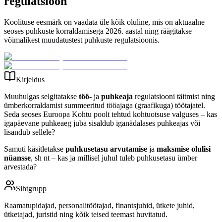
regulatsioon
Koolituse eesmärk on vaadata üle kõik oluline, mis on aktuaalne
seoses puhkuste korraldamisega 2026. aastal ning räägitakse
võimalikest muudatustest puhkuste regulatsioonis.
Kirjeldus
Muuhulgas selgitatakse
töö-
ja
puhkeaja
regulatsiooni täitmist ning
ümberkorraldamist summeeritud tööajaga (graafikuga) töötajatel.
Seda seoses Euroopa Kohtu poolt tehtud kohtuotsuse valguses – kas
igapäevane puhkeaeg juba sisaldub iganädalases puhkeajas või
lisandub sellele?
Samuti käsitletakse
puhkusetasu arvutamise
ja
maksmise olulisi
nüansse
, sh nt – kas ja millisel juhul tuleb puhkusetasu ümber
arvestada?
Sihtgrupp
Raamatupidajad, personalitöötajad, finantsjuhid, ütkete juhid,
ütketajad, juristid ning kõik teised teemast huvitatud.