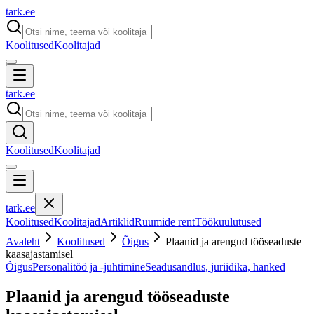
tark
.
ee
Koolitused
Koolitajad
tark
.
ee
Koolitused
Koolitajad
tark
.
ee
Koolitused
Koolitajad
Artiklid
Ruumide rent
Töökuulutused
Avaleht
Koolitused
Õigus
Plaanid ja arengud tööseaduste
kaasajastamisel
Õigus
Personalitöö ja -juhtimine
Seadusandlus, juriidika, hanked
Plaanid ja arengud tööseaduste