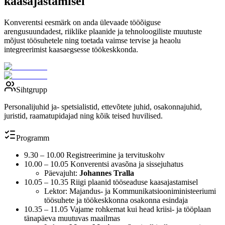
kaasajastamisel
Konverentsi eesmärk on anda ülevaade tööõiguse
arengusuundadest, riiklike plaanide ja tehnoloogiliste muutuste
mõjust töösuhetele ning toetada vaimse tervise ja heaolu
integreerimist kaasaegsesse töökeskkonda.
Sihtgrupp
Personalijuhid ja- spetsialistid, ettevõtete juhid, osakonnajuhid,
juristid, raamatupidajad ning kõik teised huvilised.
Programm
9.30 – 10.00 Registreerimine ja tervituskohv
10.00 – 10.05 Konverentsi avasõna ja sissejuhatus
Päevajuht:
Johannes Tralla
10.05 – 10.35 Riigi plaanid tööseaduse kaasajastamisel
Lektor: Majandus- ja Kommunikatsiooniministeeriumi
töösuhete ja töökeskkonna osakonna esindaja
10.35 – 11.05 Vajame rohkemat kui head kriisi- ja tööplaan
tänapäeva muutuvas maailmas