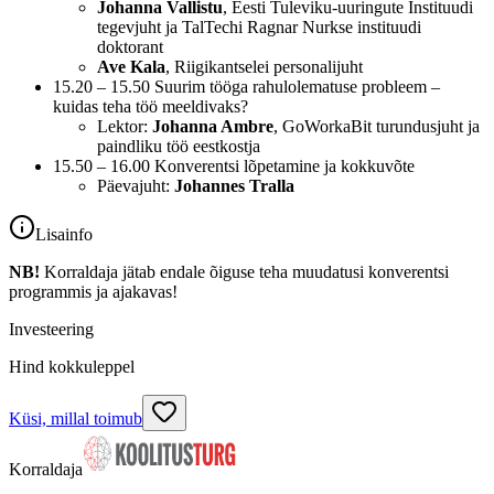
Johanna Vallistu
, Eesti Tuleviku-uuringute Instituudi
tegevjuht ja TalTechi Ragnar Nurkse instituudi
doktorant
Ave Kala
, Riigikantselei personalijuht
15.20 – 15.50 Suurim tööga rahulolematuse probleem –
kuidas teha töö meeldivaks?
Lektor:
Johanna Ambre
, GoWorkaBit turundusjuht ja
paindliku töö eestkostja
15.50 – 16.00 Konverentsi lõpetamine ja kokkuvõte
Päevajuht:
Johannes Tralla
Lisainfo
NB!
Korraldaja jätab endale õiguse teha muudatusi konverentsi
programmis ja ajakavas!
Investeering
Hind kokkuleppel
Küsi, millal toimub
Korraldaja