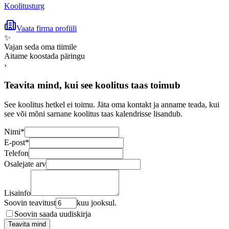
Koolitusturg
Vaata firma profiili
✨
Vajan seda oma tiimile
Aitame koostada päringu
›
Teavita mind, kui see koolitus taas toimub
See koolitus hetkel ei toimu. Jäta oma kontakt ja anname teada, kui
see või mõni sarnane koolitus taas kalendrisse lisandub.
Nimi
*
E-post
*
Telefon
Osalejate arv
Lisainfo
Soovin teavitust
kuu jooksul.
Soovin saada uudiskirja
Teavita mind