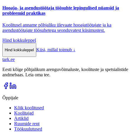
Hooaja- ja asendustöötaja töösuhte lepingulised nüansid ja
probleemid praktikas
Koolitusel anname põhjaliku ülevaate hooajatöötajate ja ka
asendustöötajate töösuhetega seonduvatest küsimustest.
Hind kokkuleppel
Küsi, millal toimub
↓
Hind kokkuleppel
tark
.
ee
Eesti kõige põhjalikum arenguvõimaluste, koolituste ja spetsialistide
andmebaas. Leia oma tee.
Õppijale
Kõik koolitused
Koolitajad
Artiklid
Ruumide rent
Töökuulutused