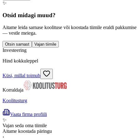
✨
Otsid midagi muud?
Aitame leida sarnase koolituse või koostada tiimile eraldi pakkumise
— vestle meiega.
Otsin sarnast
Vajan tiimile
Investeering
Hind kokkuleppel
Küsi, millal toimub
Korraldaja
Koolitusturg
Vaata firma profiili
✨
Vajan seda oma tiimile
Aitame koostada päringu
›