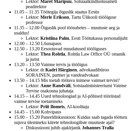
Lektor:
Maret Maripuu
, Sotsiaalkindlustusameti
peadirektor
11.05 – 11.35 Töötegija õiguslik staatus Eestis
Lektor:
Merle Erikson
, Tartu Ülikooli tööõiguse
professor
11.35 – 12.00 Õiguslik pool töösuhetes – muutuste aeg ja
usaldus!
Lektor:
Kristiina Palm
, Eesti Töötukassa personalijuht
12.00 – 12.50 Lõunapaus
12.50 – 13.20 Eesootavad muudatused tööõiguses
Lektor:
Thea Rohtla
, Rohtla Law Office OÜ omanik
ja jurist
13.20 – 13.50 Vaimne tervis ja tööõigus
Lektor: dr
Kadri Härginen
, advokaadibüroo
SORAINEN, partner ja vandeadvokaat
13.50 – 14.15 Mis toetab töötava inimese vaimset tervist?
Lektor:
Anne Randväli
, Sotsiaalministeeriumi Vaimse
Tervise osakonna juhataja
14.15 – 14.45 Uued tehnoloogiad ja AI-põhised tööriistad
vaimse tervise toetamiseks
Lektor:
Priit Ilomets
, AI-koolitaja
14.45 – 15.00 Kohvipaus
15.00 – 15.20 Paneeldiskussioon: Kuidas saab tagada tööturu
sujuva ülemineku kiirete tehnoloogiliste muutuste ajal?
Diskussiooni juhib ajakirjanik
Johannes Tralla