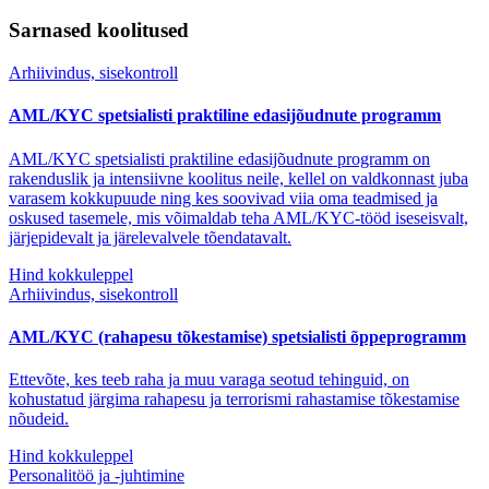
Sarnased koolitused
Arhiivindus, sisekontroll
AML/KYC spetsialisti praktiline edasijõudnute programm
AML/KYC spetsialisti praktiline edasijõudnute programm on
rakenduslik ja intensiivne koolitus neile, kellel on valdkonnast juba
varasem kokkupuude ning kes soovivad viia oma teadmised ja
oskused tasemele, mis võimaldab teha AML/KYC-tööd iseseisvalt,
järjepidevalt ja järelevalvele tõendatavalt.
Hind kokkuleppel
Arhiivindus, sisekontroll
AML/KYC (rahapesu tõkestamise) spetsialisti õppeprogramm
Ettevõte, kes teeb raha ja muu varaga seotud tehinguid, on
kohustatud järgima rahapesu ja terrorismi rahastamise tõkestamise
nõudeid.
Hind kokkuleppel
Personalitöö ja -juhtimine