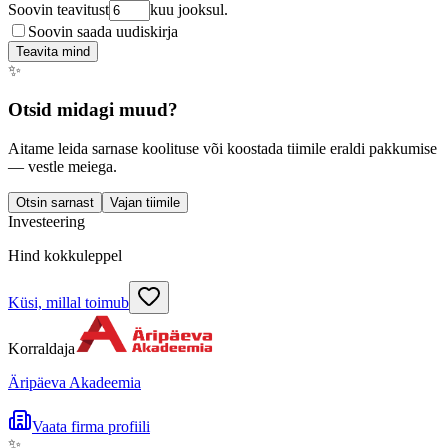
Soovin teavitust
kuu jooksul.
Soovin saada uudiskirja
Teavita mind
✨
Otsid midagi muud?
Aitame leida sarnase koolituse või koostada tiimile eraldi pakkumise
— vestle meiega.
Otsin sarnast
Vajan tiimile
Investeering
Hind kokkuleppel
Küsi, millal toimub
Korraldaja
Äripäeva Akadeemia
Vaata firma profiili
✨