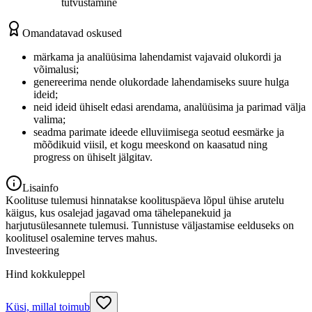
tutvustamine
Omandatavad oskused
märkama ja analüüsima lahendamist vajavaid olukordi ja
võimalusi;
genereerima nende olukordade lahendamiseks suure hulga
ideid;
neid ideid ühiselt edasi arendama, analüüsima ja parimad välja
valima;
seadma parimate ideede elluviimisega seotud eesmärke ja
mõõdikuid viisil, et kogu meeskond on kaasatud ning
progress on ühiselt jälgitav.
Lisainfo
Koolituse tulemusi hinnatakse koolituspäeva lõpul ühise arutelu
käigus, kus osalejad jagavad oma tähelepanekuid ja
harjutusülesannete tulemusi. Tunnistuse väljastamise eelduseks on
koolitusel osalemine terves mahus.
Investeering
Hind kokkuleppel
Küsi, millal toimub