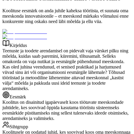
Koolituse eesmärk on anda juhile kaheksa tööriista, et suunata oma
meeskonda innovatsioonile – et meeskond märkaks võimalusi enne
konkurente ning oskaks need läbi mõelda ja ellu viia.
Kirjeldus
Teenuste ja toodete arendamisel on pidevalt vaja värsket pilku ning
mõelda, kuidas saab paremini, kiiremini, tõhusamalt. Selleks
omakorda on vaja nutikat ja eesmärgile pühendunud meeskonda.
Kas oled juhina veendunud, et senised praktikad ja harjumused
viivad sinu äri või organisatsiooni eesmärgile lähemale? Tõhusad
tööriistad ja metoodiline lähenemine aitavad meeskonnal „kastist
välja“ mõelda ja pakkuda uusi ideid teenuste ja toodete
arendamiseks.
Eesmärk
Koolitus on disainitud igapäevaselt koos töötavate meeskondade
juhtidele, kes soovivad õppida kasutama tööriistu süsteemseks
eesmärkide püstitamiseks ning sellest tulenevaks ideede otsimiseks,
arendamiseks ja valimiseks.
Sihtgrupp
Koolitusele on oodatud juhid, kes soovivad koos oma meeskonnaga