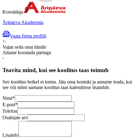
Korraldaja
Äripäeva Akadeemia
Vaata firma profiili
✨
Vajan seda oma tiimile
Aitame koostada päringu
›
Teavita mind, kui see koolitus taas toimub
See koolitus hetkel ei toimu. Jäta oma kontakt ja anname teada, kui
see või mõni sarnane koolitus taas kalendrisse lisandub.
Nimi
*
E-post
*
Telefon
Osalejate arv
Lisainfo