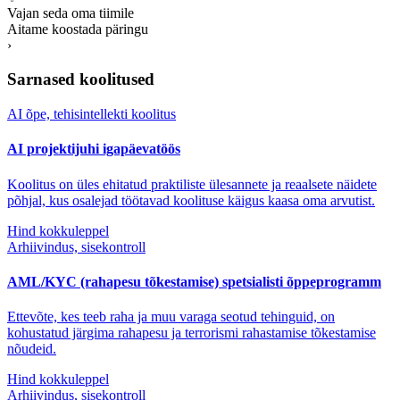
Vajan seda oma tiimile
Aitame koostada päringu
›
Sarnased koolitused
AI õpe, tehisintellekti koolitus
AI projektijuhi igapäevatöös
Koolitus on üles ehitatud praktiliste ülesannete ja reaalsete näidete
põhjal, kus osalejad töötavad koolituse käigus kaasa oma arvutist.
Hind kokkuleppel
Arhiivindus, sisekontroll
AML/KYC (rahapesu tõkestamise) spetsialisti õppeprogramm
Ettevõte, kes teeb raha ja muu varaga seotud tehinguid, on
kohustatud järgima rahapesu ja terrorismi rahastamise tõkestamise
nõudeid.
Hind kokkuleppel
Arhiivindus, sisekontroll