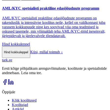
AML/KYC spetsialisti praktiline edasijõudnute programm
AML/KYC spetsialisti praktiline edasijõudnute programm on
rakenduslik ja intensiivne koolitus neile, kellel on valdkonnast juba
varasem kokkupuude ning kes soovivad viia oma teadmised ja
oskused tasemele, mis võimaldab teha AML/KYC-tööd iseseisvalt,
järjepidevalt ja järelevalvele tõendatavalt.
Hind kokkuleppel
Küsi, millal toimub
↓
Hind kokkuleppel
tark
.
ee
Eesti kõige põhjalikum arenguvõimaluste, koolituste ja spetsialistide
andmebaas. Leia oma tee.
Õppijale
Kõik koolitused
Koolitajad
Artiklid