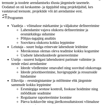
teenuste ja toodete arendamiseks tõusta järgmisele tasemele.
Oodatud on nii keskastme- ja tippjuhid ning projektijuhid, kes
vastutavad teenuste, projektide või äri arendamise eest.
Programm
Vaatleja – võimaluse märkamine ja väljakutse defineerimine
Lahendamist vajava olukorra defineerimine ja
eesmärkidega sidumine
Põhjus-tagajärg analüüs
Soovitava olukorra kokku leppimine
Leiutaja - suure hulga erinevate lahenduste leidmine
Meeskonnas olemas oleva teadmise kokku kogumine
Uudsete lahendusideede genereerimine
Uurija - suurest hulgast lahendustest parimate valimine ja
nende edasi arendamine
Ideede võrdlemine omavahel ning soovitud olukorraga
Ideede prioritiseerimine, huvigruppide ja ressursside
hindamine
Elluviija – eesmärgistamine ja mõõtmine ehk järgmiste
sammude kokku leppimine
Eesmärgiga seotuse kontroll, fookuse hoidmine ning
mõõdikute seadmine
Regulaarse raporteerimise loomine
Päeva kokkuvõte ning järelkonsultatsiooni võimaluse