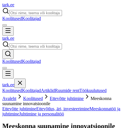
tark
.
ee
Koolitused
Koolitajad
tark
.
ee
Koolitused
Koolitajad
tark
.
ee
Koolitused
Koolitajad
Artiklid
Ruumide rent
Töökuulutused
Avaleht
Koolitused
Ettevõtte juhtimine
Meeskonna
suunamine innovatsioonile
Ettevõtte juhtimine
Ettevõtlus, äri, investeerimine
Meeskonnatöö ja
juhtimine
Juhtimine ja personalitöö
Meeskonna suunamine innovatsioonile