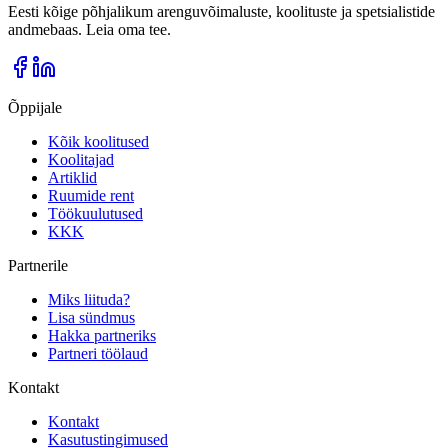
Eesti kõige põhjalikum arenguvõimaluste, koolituste ja spetsialistide
andmebaas. Leia oma tee.
Õppijale
Kõik koolitused
Koolitajad
Artiklid
Ruumide rent
Töökuulutused
KKK
Partnerile
Miks liituda?
Lisa sündmus
Hakka partneriks
Partneri töölaud
Kontakt
Kontakt
Kasutustingimused