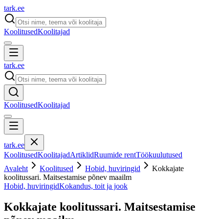
tark
.
ee
Koolitused
Koolitajad
tark
.
ee
Koolitused
Koolitajad
tark
.
ee
Koolitused
Koolitajad
Artiklid
Ruumide rent
Töökuulutused
Avaleht
Koolitused
Hobid, huviringid
Kokkajate
koolitussari. Maitsestamise põnev maailm
Hobid, huviringid
Kokandus, toit ja jook
Kokkajate koolitussari. Maitsestamise