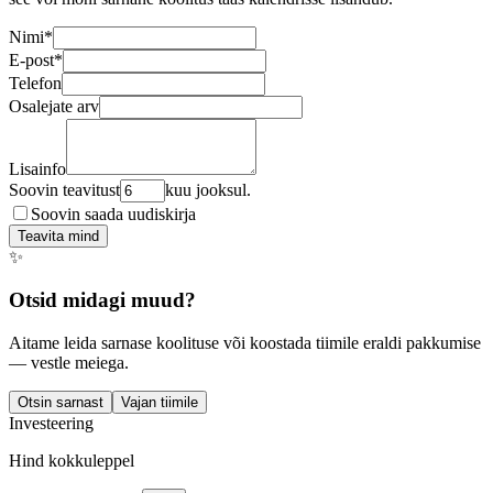
Nimi
*
E-post
*
Telefon
Osalejate arv
Lisainfo
Soovin teavitust
kuu jooksul.
Soovin saada uudiskirja
Teavita mind
✨
Otsid midagi muud?
Aitame leida sarnase koolituse või koostada tiimile eraldi pakkumise
— vestle meiega.
Otsin sarnast
Vajan tiimile
Investeering
Hind kokkuleppel