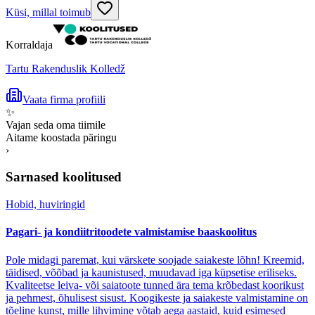
Küsi, millal toimub
Korraldaja
Tartu Rakenduslik Kolledž
Vaata firma profiili
✨
Vajan seda oma tiimile
Aitame koostada päringu
›
Sarnased koolitused
Hobid, huviringid
Pagari- ja kondiitritoodete valmistamise baaskoolitus
Pole midagi paremat, kui värskete soojade saiakeste lõhn! Kreemid,
täidised, võõbad ja kaunistused, muudavad iga küpsetise eriliseks.
Kvaliteetse leiva- või saiatoote tunned ära tema krõbedast koorikust
ja pehmest, õhulisest sisust. Koogikeste ja saiakeste valmistamine on
tõeline kunst, mille lihvimine võtab aega aastaid, kuid esimesed