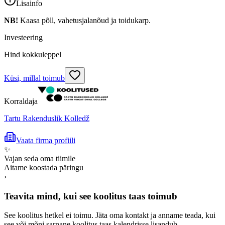
Lisainfo
NB!
Kaasa põll, vahetusjalanõud ja toidukarp.
Investeering
Hind kokkuleppel
Küsi, millal toimub
Korraldaja
Tartu Rakenduslik Kolledž
Vaata firma profiili
✨
Vajan seda oma tiimile
Aitame koostada päringu
›
Teavita mind, kui see koolitus taas toimub
See koolitus hetkel ei toimu. Jäta oma kontakt ja anname teada, kui
see või mõni sarnane koolitus taas kalendrisse lisandub.