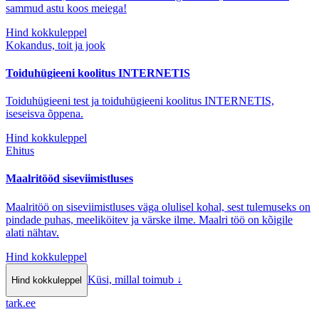
sammud astu koos meiega!
Hind kokkuleppel
Kokandus, toit ja jook
Toiduhügieeni koolitus INTERNETIS
Toiduhügieeni test ja toiduhügieeni koolitus INTERNETIS,
iseseisva õppena.
Hind kokkuleppel
Ehitus
Maalritööd siseviimistluses
Maalritöö on siseviimistluses väga olulisel kohal, sest tulemuseks on
pindade puhas, meeliköitev ja värske ilme. Maalri töö on kõigile
alati nähtav.
Hind kokkuleppel
Küsi, millal toimub
↓
Hind kokkuleppel
tark
.
ee