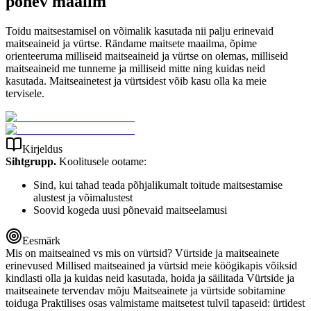
põnev maailm
Toidu maitsestamisel on võimalik kasutada nii palju erinevaid
maitseaineid ja vürtse. Rändame maitsete maailma, õpime
orienteeruma milliseid maitseaineid ja vürtse on olemas, milliseid
maitseaineid me tunneme ja milliseid mitte ning kuidas neid
kasutada. Maitseainetest ja vürtsidest võib kasu olla ka meie
tervisele.
Kirjeldus
Sihtgrupp.
Koolitusele ootame:
Sind, kui tahad teada põhjalikumalt toitude maitsestamise
alustest ja võimalustest
Soovid kogeda uusi põnevaid maitseelamusi
Eesmärk
Mis on maitseained vs mis on vürtsid? Vürtside ja maitseainete
erinevused Millised maitseained ja vürtsid meie köögikapis võiksid
kindlasti olla ja kuidas neid kasutada, hoida ja säilitada Vürtside ja
maitseainete tervendav mõju Maitseainete ja vürtside sobitamine
toiduga Praktilises osas valmistame maitsetest tulvil tapaseid: ürtidest