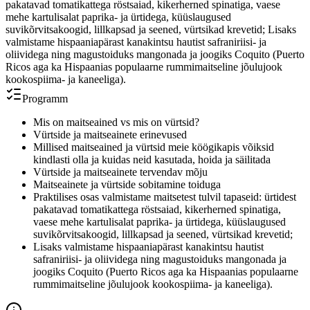
pakatavad tomatikattega röstsaiad, kikerherned spinatiga, vaese
mehe
kartulisalat paprika- ja ürtidega, küüslaugused
suvikõrvitsakoogid, lillkapsad ja seened, vürtsikad krevetid; Lisaks
valmistame hispaaniapärast kanakintsu hautist safraniriisi- ja
oliividega ning magustoiduks mangonada ja joogiks Coquito (Puerto
Ricos aga ka Hispaanias populaarne rummimaitseline jõulujook
kookospiima- ja kaneeliga).
Programm
Mis on maitseained vs mis on vürtsid?
Vürtside ja maitseainete erinevused
Millised maitseained ja vürtsid meie köögikapis võiksid
kindlasti olla ja kuidas neid kasutada, hoida ja säilitada
Vürtside ja maitseainete tervendav mõju
Maitseainete ja vürtside sobitamine toiduga
Praktilises osas valmistame maitsetest tulvil tapaseid: ürtidest
pakatavad tomatikattega röstsaiad, kikerherned spinatiga,
vaese mehe
kartulisalat paprika- ja ürtidega, küüslaugused
suvikõrvitsakoogid, lillkapsad ja seened, vürtsikad krevetid;
Lisaks valmistame hispaaniapärast kanakintsu hautist
safraniriisi- ja oliividega ning magustoiduks mangonada ja
joogiks Coquito (Puerto Ricos aga ka Hispaanias populaarne
rummimaitseline jõulujook kookospiima- ja kaneeliga).