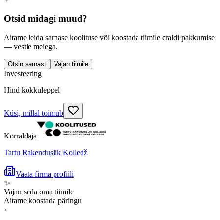
Otsid midagi muud?
Aitame leida sarnase koolituse või koostada tiimile eraldi pakkumise
— vestle meiega.
Otsin sarnast
Vajan tiimile
Investeering
Hind kokkuleppel
Küsi, millal toimub
Korraldaja
Tartu Rakenduslik Kolledž
Vaata firma profiili
✨
Vajan seda oma tiimile
Aitame koostada päringu
›