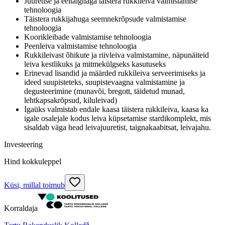
Juuretise ja eeltaignaga täistera rukkileiva valmistamise
tehnoloogia
Täistera rukkijahuga seemnekrõpsude valmistamise
tehnoloogia
Koorikleibade valmistamise tehnoloogia
Peenleiva valmistamise tehnoloogia
Rukkileivast õhikute ja riivleiva valmistamine, näpunäiteid
leiva kestlikuks ja mitmekülgseks kasutuseks
Erinevad lisandid ja määrded rukkileiva serveerimiseks ja
ideed suupisteteks, suupistevaagna valmistamine ja
degusteerimine (munavõi, bregott, täidetud munad,
lehtkapsakrõpsud, kiluleivad)
Igaüks valmistab endale kaasa täistera rukkileiva, kaasa ka
igale osalejale kodus leiva küpsetamise stardikomplekt, mis
sisaldab väga head leivajuuretist, taignakaabitsat, leivajahu.
Investeering
Hind kokkuleppel
Küsi, millal toimub
Korraldaja