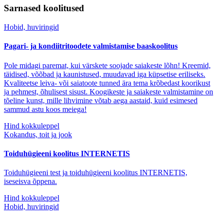
Sarnased koolitused
Hobid, huviringid
Pagari- ja kondiitritoodete valmistamise baaskoolitus
Pole midagi paremat, kui värskete soojade saiakeste lõhn! Kreemid,
täidised, võõbad ja kaunistused, muudavad iga küpsetise eriliseks.
Kvaliteetse leiva- või saiatoote tunned ära tema krõbedast koorikust
ja pehmest, õhulisest sisust. Koogikeste ja saiakeste valmistamine on
tõeline kunst, mille lihvimine võtab aega aastaid, kuid esimesed
sammud astu koos meiega!
Hind kokkuleppel
Kokandus, toit ja jook
Toiduhügieeni koolitus INTERNETIS
Toiduhügieeni test ja toiduhügieeni koolitus INTERNETIS,
iseseisva õppena.
Hind kokkuleppel
Hobid, huviringid