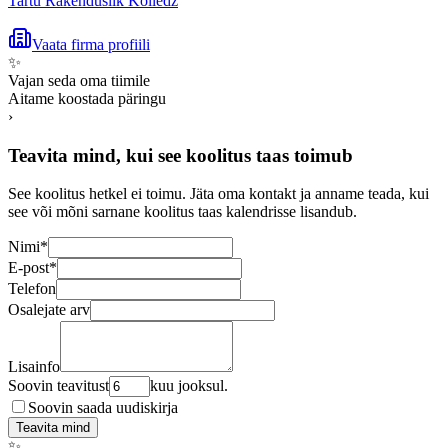
Tartu Rakenduslik Kolledž
Vaata firma profiili
✨
Vajan seda oma tiimile
Aitame koostada päringu
›
Teavita mind, kui see koolitus taas toimub
See koolitus hetkel ei toimu. Jäta oma kontakt ja anname teada, kui
see või mõni sarnane koolitus taas kalendrisse lisandub.
Nimi
*
E-post
*
Telefon
Osalejate arv
Lisainfo
Soovin teavitust
kuu jooksul.
Soovin saada uudiskirja
Teavita mind
✨