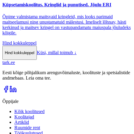
Küpsetamiskoolitus. Kringlid ja punutised. Jõulu ERI
Õpime valmistama maitsvaid kringleid, mis looks parimaid
maitseelamusi ning unustamatuid mälestusi. Imeliselt lõhnav, hästi
kerkinud ja maitsev kringel on vastupandamatu maiuspala jõuludeks
kõigile.
Hind kokkuleppel
Küsi, millal toimub
↓
Hind kokkuleppel
tark
.
ee
Eesti kõige põhjalikum arenguvõimaluste, koolituste ja spetsialistide
andmebaas. Leia oma tee.
Õppijale
Kõik koolitused
Koolitajad
Artiklid
Ruumide rent
Töökuulutused