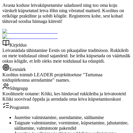
Avasta koduse leivaküpsetamise saladused ning too oma koju
värskelt küpsetatud leiva lõhn ning võrratud maitsed. Koolitus on
eelkõige praktiline ja sobib kõigile. Registreeru kohe, sest kohad
täituvad soodsa hinnaga kiiresti!
Kirjeldus
Leivanädala tähistamine Eestis on pikaajaline traditsioon. Rukkileib
on meie toidulaual olnud sajandeid. Ise leiba küpsetada on väärtuslik
oskus kõigile, et leib oleks meie toidulaual ka edaspidi.
Eesmärk
Koolitus toimub LEADER projektitoetuse "Tartumaa
toidupiirkonna arendamine" raames.
Sihtgrupp
Koolitusele ootame: Kõiki, kes hindavad rukkileiba ja leivatooteid
Kõiki soovivad õppida ja arendada oma leiva küpsetamisoskust
Programm
Juuretise valmistamine, uuendamine, säilitamine
Taignate valmistamine, vormimine, küpsetamine, jahutamine,
säilitamine, valmistoote pakendid