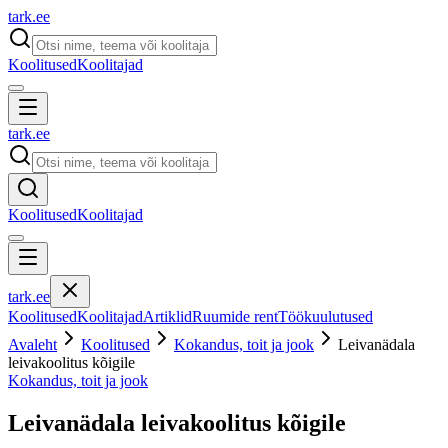
tark
.
ee
Koolitused
Koolitajad
tark
.
ee
Koolitused
Koolitajad
tark
.
ee
Koolitused
Koolitajad
Artiklid
Ruumide rent
Töökuulutused
Avaleht
Koolitused
Kokandus, toit ja jook
Leivanädala
leivakoolitus kõigile
Kokandus, toit ja jook
Leivanädala leivakoolitus kõigile