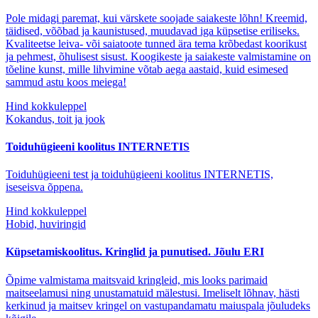
Pole midagi paremat, kui värskete soojade saiakeste lõhn! Kreemid,
täidised, võõbad ja kaunistused, muudavad iga küpsetise eriliseks.
Kvaliteetse leiva- või saiatoote tunned ära tema krõbedast koorikust
ja pehmest, õhulisest sisust. Koogikeste ja saiakeste valmistamine on
tõeline kunst, mille lihvimine võtab aega aastaid, kuid esimesed
sammud astu koos meiega!
Hind kokkuleppel
Kokandus, toit ja jook
Toiduhügieeni koolitus INTERNETIS
Toiduhügieeni test ja toiduhügieeni koolitus INTERNETIS,
iseseisva õppena.
Hind kokkuleppel
Hobid, huviringid
Küpsetamiskoolitus. Kringlid ja punutised. Jõulu ERI
Õpime valmistama maitsvaid kringleid, mis looks parimaid
maitseelamusi ning unustamatuid mälestusi. Imeliselt lõhnav, hästi
kerkinud ja maitsev kringel on vastupandamatu maiuspala jõuludeks