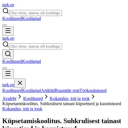
tark
.
ee
Koolitused
Koolitajad
tark
.
ee
Koolitused
Koolitajad
tark
.
ee
Koolitused
Koolitajad
Artiklid
Ruumide rent
Töökuulutused
Avaleht
Koolitused
Kokandus, toit ja jook
Küpsetamiskoolitus. Suhkrulisest tainast küpsetised ja kaunistused
Kokandus, toit ja jook
Küpsetamiskoolitus. Suhkrulisest tainast