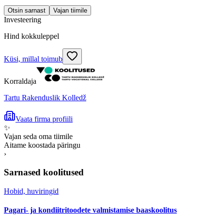
Otsin sarnast
Vajan tiimile
Investeering
Hind kokkuleppel
Küsi, millal toimub
Korraldaja
Tartu Rakenduslik Kolledž
Vaata firma profiili
✨
Vajan seda oma tiimile
Aitame koostada päringu
›
Sarnased koolitused
Hobid, huviringid
Pagari- ja kondiitritoodete valmistamise baaskoolitus