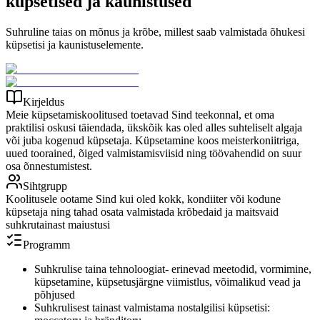
küpsetised ja kaunistused
Suhruline taias on mõnus ja krõbe, millest saab valmistada õhukesi
küpsetisi ja kaunistuselemente.
Kirjeldus
Meie küpsetamiskoolitused toetavad Sind teekonnal, et oma
praktilisi oskusi täiendada, ükskõik kas oled alles suhteliselt algaja
või juba kogenud küpsetaja. Küpsetamine koos meisterkoniitriga,
uued toorained, õiged valmistamisviisid ning töövahendid on suur
osa õnnestumistest.
Sihtgrupp
Koolitusele ootame Sind kui oled kokk, kondiiter või kodune
küpsetaja ning tahad osata valmistada krõbedaid ja maitsvaid
suhkrutainast maiustusi
Programm
Suhkrulise taina tehnoloogiat- erinevad meetodid, vormimine,
küpsetamine, küpsetusjärgne viimistlus, võimalikud vead ja
põhjused
Suhkrulisest tainast valmistama nostalgilisi küpsetisi: