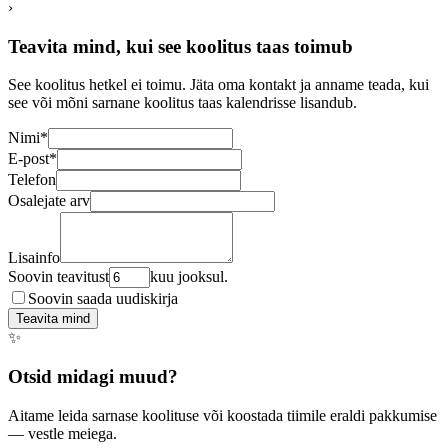
›
Teavita mind, kui see koolitus taas toimub
See koolitus hetkel ei toimu. Jäta oma kontakt ja anname teada, kui
see või mõni sarnane koolitus taas kalendrisse lisandub.
Nimi
*
E-post
*
Telefon
Osalejate arv
Lisainfo
Soovin teavitust
kuu jooksul.
Soovin saada uudiskirja
Teavita mind
✨
Otsid midagi muud?
Aitame leida sarnase koolituse või koostada tiimile eraldi pakkumise
— vestle meiega.