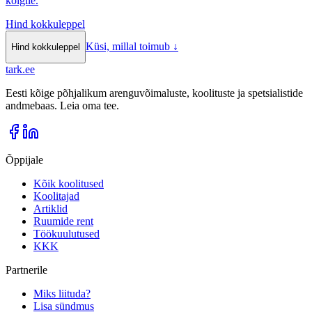
kõigile.
Hind kokkuleppel
Küsi, millal toimub
↓
Hind kokkuleppel
tark
.
ee
Eesti kõige põhjalikum arenguvõimaluste, koolituste ja spetsialistide
andmebaas. Leia oma tee.
Õppijale
Kõik koolitused
Koolitajad
Artiklid
Ruumide rent
Töökuulutused
KKK
Partnerile
Miks liituda?
Lisa sündmus