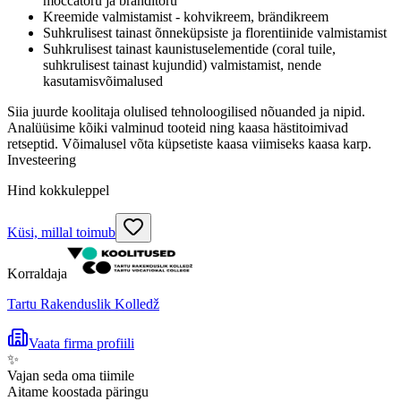
moccatoru ja bränditoru
Kreemide valmistamist - kohvikreem, brändikreem
Suhkrulisest tainast õnneküpsiste ja florentiinide valmistamist
Suhkrulisest tainast kaunistuselementide (coral tuile,
suhkrulisest tainast kujundid) valmistamist, nende
kasutamisvõimalused
Siia juurde koolitaja olulised tehnoloogilised nõuanded ja nipid.
Analüüsime kõiki valminud tooteid ning kaasa hästitoimivad
retseptid. Võimalusel võta küpsetiste kaasa viimiseks kaasa karp.
Investeering
Hind kokkuleppel
Küsi, millal toimub
Korraldaja
Tartu Rakenduslik Kolledž
Vaata firma profiili
✨
Vajan seda oma tiimile
Aitame koostada päringu