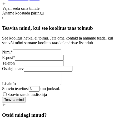
✨
Vajan seda oma tiimile
Aitame koostada päringu
›
Teavita mind, kui see koolitus taas toimub
See koolitus hetkel ei toimu. Jäta oma kontakt ja anname teada, kui
see või mõni sarnane koolitus taas kalendrisse lisandub.
Nimi
*
E-post
*
Telefon
Osalejate arv
Lisainfo
Soovin teavitust
kuu jooksul.
Soovin saada uudiskirja
Teavita mind
✨
Otsid midagi muud?