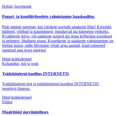
Hobid, huviringid
Pagari- ja kondiitritoodete valmistamise baaskoolitus
Pole midagi paremat, kui värskete soojade saiakeste lõhn! Kreemid,
täidised, võõbad ja kaunistused, muudavad iga küpsetise eriliseks.
Kvaliteetse leiva- või saiatoote tunned ära tema krõbedast koorikust
ja pehmest, õhulisest sisust. Koogikeste ja saiakeste valmistamine on
tõeline kunst, mille lihvimine võtab aega aastaid, kuid esimesed
sammud astu koos meiega!
Hind kokkuleppel
Kokandus, toit ja jook
Toiduhügieeni koolitus INTERNETIS
Toiduhügieeni test ja toiduhügieeni koolitus INTERNETIS,
iseseisva õppena.
Hind kokkuleppel
Ehitus
Maalritööd siseviimistluses