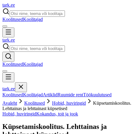
tark
.
ee
Koolitused
Koolitajad
tark
.
ee
Koolitused
Koolitajad
tark
.
ee
Koolitused
Koolitajad
Artiklid
Ruumide rent
Töökuulutused
Avaleht
Koolitused
Hobid, huviringid
Küpsetamiskoolitus.
Lehttainas ja lehttainast küpsetised
Hobid, huviringid
Kokandus, toit ja jook
Küpsetamiskoolitus. Lehttainas ja