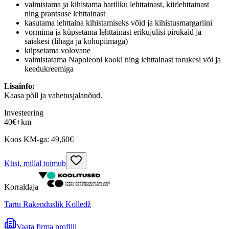
valmistama ja kihistama hariliku lehttainast, kiirlehttainast
ning prantsuse lehttainast
kasutama lehttaina kihistamiseks võid ja kihistusmargariini
vormima ja küpsetama lehttainast erikujulisi pirukaid ja
saiakesi (lihaga ja kohupiimaga)
küpsetama volovane
valmistatama Napoleoni kooki ning lehttainast torukesi või ja
keedukreemiga
Lisainfo:
Kaasa põll ja vahetusjalanõud.
Investeering
40
€
+km
Koos KM-ga:
49,60
€
Küsi, millal toimub
Korraldaja
Tartu Rakenduslik Kolledž
Vaata firma profiili