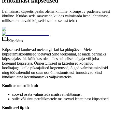
lehttainast küpsetised
Lehttainast küpsetis peaks olema kihiline, krõmpsuv-pudenev, seest
õhuline. Kuidas seda saavutada,kuidas valmistada head lehttainast,
milliseid erinevaid küpsetisi saame sellest teha?
Kirjeldus
Küpsetised kuuluvad meie argi- kui ka pidupäeva. Meie
küpsetamiskoolitused toetavad Sind teekonnal, et saada parimaks
küpsetajaks, ükskõik kas oled alles suhteliselt algaja või juba
kogenud küpsetaja. Õnnestumised ja katsetused kogenud
koolitajaga, kelle pikaajalised kogemused, õiged valmistamisviisid
ning töövahendid on suur osa õnnestumistest- innustavad Sind
kindlasti aina keerukamateks väljakutseteks.
Koolitus on sulle kui:
soovid osata valmistada maitsvat lehttainast
sulle või sinu pereliikmetele maitsevad lehttainast küpsetised
Koolitusel õpid: