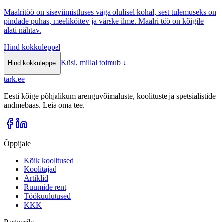
Maalritöö on siseviimistluses väga olulisel kohal, sest tulemuseks on
pindade puhas, meeliköitev ja värske ilme. Maalri töö on kõigile
alati nähtav.
Hind kokkuleppel
Küsi, millal toimub
↓
Hind kokkuleppel
tark
.
ee
Eesti kõige põhjalikum arenguvõimaluste, koolituste ja spetsialistide
andmebaas. Leia oma tee.
Õppijale
Kõik koolitused
Koolitajad
Artiklid
Ruumide rent
Töökuulutused
KKK
Partnerile