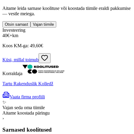
Aitame leida sarnase koolituse või koostada tiimile eraldi pakkumise
— vestle meiega.
Otsin sarnast
Vajan tiimile
Investeering
40
€
+km
Koos KM-ga:
49,60
€
Küsi, millal toimub
Korraldaja
Tartu Rakenduslik Kolledž
Vaata firma profiili
✨
Vajan seda oma tiimile
Aitame koostada päringu
›
Sarnased koolitused