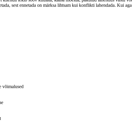
ada, sest ennetada on märksa lihtsam kui konflikti lahendada. Kui aga 
se võimalused
ne
t