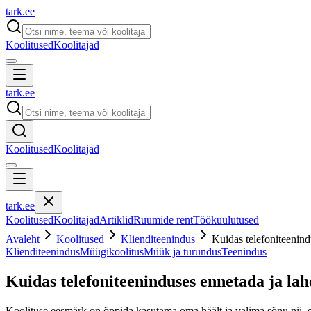
tark
.
ee
Koolitused
Koolitajad
tark
.
ee
Koolitused
Koolitajad
tark
.
ee
Koolitused
Koolitajad
Artiklid
Ruumide rent
Töökuulutused
Avaleht
Koolitused
Klienditeenindus
Kuidas telefoniteenind
Klienditeenindus
Müügikoolitus
Müük ja turundus
Teenindus
Kuidas telefoniteeninduses ennetada ja la
Koolituse eesmärk on õppida kasutama oma häält ja valima sõnu nii, et