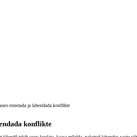
uses ennetada ja lahendada konflikte
hendada konflikte
 kliendil tekib soov kuulata, kaasa mõelda, pakutud lahendus vastu võtt