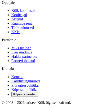
Õppijale
Kõik koolitused
Koolitajad
Artiklid
Ruumide rent
Töökuulutused
KKK
Partnerile
Miks liituda?
Lisa sündmus
Hakka partneriks
Partneri töölaud
Kontakt
Kontakt
Kasutustingimused
Privaatsuspoliitika
Küpsiste-poliitika
Küpsiste seaded
© 2008 –
2026
tark.ee. Kõik õigused kaitstud.