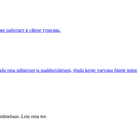
же работает в сфере туризма.
atada oma nähtavust ja usaldusväärsust, jõuda kerge vaevaga õigete inimes
 andmebaas. Leia oma tee.