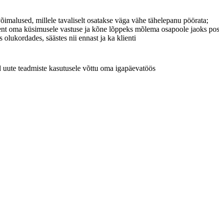
võimalused, millele tavaliselt osatakse väga vähe tähelepanu pöörata;
lient oma küsimusele vastuse ja kõne lõppeks mõlema osapoole jaoks posi
lukordades, säästes nii ennast ja ka klienti
ad uute teadmiste kasutusele võttu oma igapäevatöös