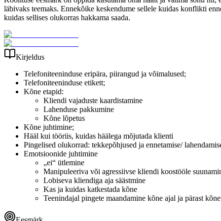
läbivaks teemaks. Ennekõike keskendume sellele kuidas konflikti ennet
kuidas sellises olukorras hakkama saada.
Kirjeldus
Telefoniteeninduse eripära, piirangud ja võimalused;
Telefoniteeninduse etikett;
Kõne etapid:
Kliendi vajaduste kaardistamine
Lahenduse pakkumine
Kõne lõpetus
Kõne juhtimine;
Hääl kui tööriis, kuidas häälega mõjutada klienti
Pingelised olukorrad: tekkepõhjused ja ennetamise/ lahendami
Emotsioonide juhtimine
„ei“ ütlemine
Manipuleeriva või agressiivse kliendi koostööle suunami
Lobiseva kliendiga aja säästmine
Kas ja kuidas katkestada kõne
Teenindajal pingete maandamine kõne ajal ja pärast kõne
Eesmärk