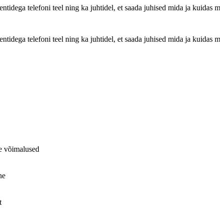
ientidega telefoni teel ning ka juhtidel, et saada juhised mida ja kuida
ientidega telefoni teel ning ka juhtidel, et saada juhised mida ja kuida
se võimalused
ne
t