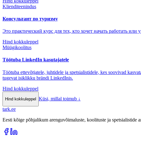
Hind kokkuleppel
Klienditeenindus
Консультант по туризму
Это практический курс для тех, кто хочет начать работать или у
Hind kokkuleppel
Müügikoolitus
Töötuba LinkedIn kasutajatele
Töötuba ettevõtjatele, juhtidele ja spetsialistidele, kes soovivad kasv
tugevat isiklikku brändi LinkedInis.
Hind kokkuleppel
Küsi, millal toimub
↓
Hind kokkuleppel
tark
.
ee
Eesti kõige põhjalikum arenguvõimaluste, koolituste ja spetsialistide