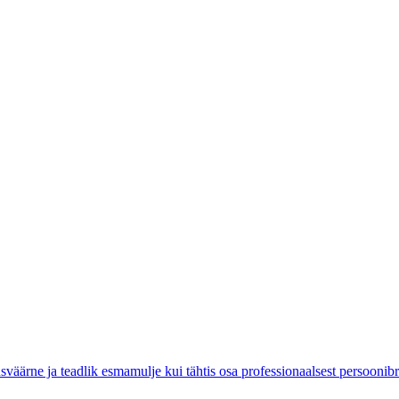
äärne ja teadlik esmamulje kui tähtis osa professionaalsest persoonibr