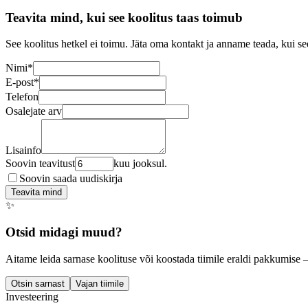
Teavita mind, kui see koolitus taas toimub
See koolitus hetkel ei toimu. Jäta oma kontakt ja anname teada, kui se
Nimi
*
E-post
*
Telefon
Osalejate arv
Lisainfo
Soovin teavitust
kuu jooksul.
Soovin saada uudiskirja
Teavita mind
✨
Otsid midagi muud?
Aitame leida sarnase koolituse või koostada tiimile eraldi pakkumise 
Otsin sarnast
Vajan tiimile
Investeering