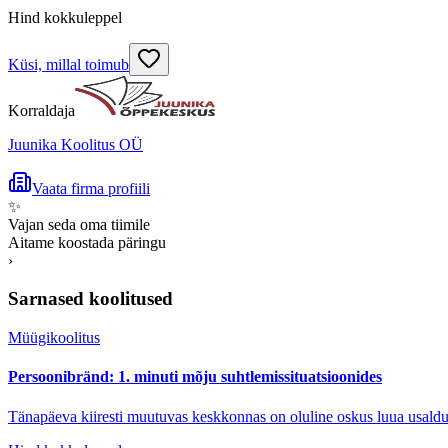
Hind kokkuleppel
Küsi, millal toimub
Korraldaja
Juunika Koolitus OÜ
Vaata firma profiili
✨
Vajan seda oma tiimile
Aitame koostada päringu
›
Sarnased koolitused
Müügikoolitus
Persoonibränd: 1. minuti mõju suhtlemissituatsioonides
Tänapäeva kiiresti muutuvas keskkonnas on oluline oskus luua usaldusv