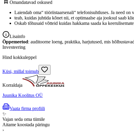
Omandatavad oskused
Laiendab oma“ tööriistaarsenali“ telefonisuhtluses. Ja need on 
teab, kuidas juhtida kõnet nii, et optimaalse aja jooksul saab k
Oskab tõhusaid võtteid kuidas hakkama saada ka keerulisemates o
Lisainfo
Õppemeetod
: auditoorne loeng, praktika, harjutused, mis hõlbustav
Investeering
Hind kokkuleppel
Küsi, millal toimub
Korraldaja
Juunika Koolitus OÜ
Vaata firma profiili
✨
Vajan seda oma tiimile
Aitame koostada päringu
›