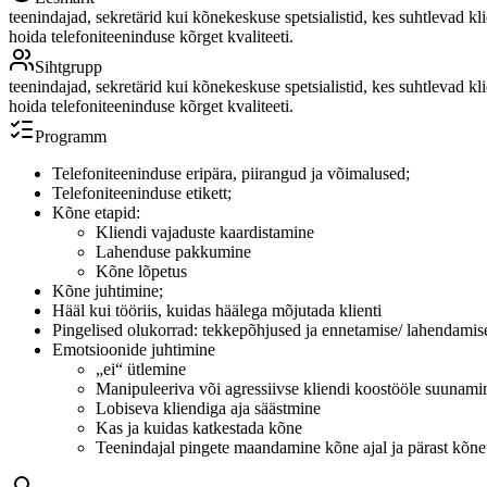
teenindajad, sekretärid kui kõnekeskuse spetsialistid, kes suhtlevad kl
hoida telefoniteeninduse kõrget kvaliteeti.
Sihtgrupp
teenindajad, sekretärid kui kõnekeskuse spetsialistid, kes suhtlevad kl
hoida telefoniteeninduse kõrget kvaliteeti.
Programm
Telefoniteeninduse eripära, piirangud ja võimalused;
Telefoniteeninduse etikett;
Kõne etapid:
Kliendi vajaduste kaardistamine
Lahenduse pakkumine
Kõne lõpetus
Kõne juhtimine;
Hääl kui tööriis, kuidas häälega mõjutada klienti
Pingelised olukorrad: tekkepõhjused ja ennetamise/ lahendami
Emotsioonide juhtimine
„ei“ ütlemine
Manipuleeriva või agressiivse kliendi koostööle suunami
Lobiseva kliendiga aja säästmine
Kas ja kuidas katkestada kõne
Teenindajal pingete maandamine kõne ajal ja pärast kõne