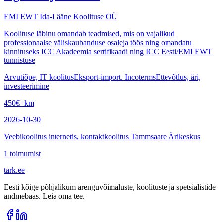
EMI EWT Ida-Lääne Koolituse OÜ
Koolituse läbinu omandab teadmised, mis on vajalikud
professionaalse väliskaubanduse osaleja töös ning omandatu
kinnituseks ICC Akadeemia sertifikaadi ning ICC Eesti/EMI EWT
tunnistuse
Arvutiõpe, IT koolitus
Eksport-import. Incoterms
Ettevõtlus, äri,
investeerimine
450
€
+km
2026-10-30
Veebikoolitus internetis, kontaktkoolitus Tammsaare Ärikeskus
1
toimumist
tark
.
ee
Eesti kõige põhjalikum arenguvõimaluste, koolituste ja spetsialistide
andmebaas. Leia oma tee.