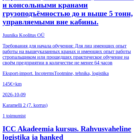
и консольными кранами
грузоподъёмностью до и выше 5 тонн,
управляемыми вне кабины.
Juunika Koolitus OÜ
Требования для начала обучения: Для лиц имеющих опыт
работы на вышеуказанных кранах и имеющих опыт работы
стропальщиком или прошедших практическое обучение на
своём предприятии в количестве не менее 64 часов
Eksport-import. Incoterms
Tootmine, tehnika, logistika
145
€
+km
2026-10-09
Karamelli 2 (7. korrus)
1
toimumist
ICC Akadeemia kursus. Rahvusvaheline
logistika ja hanked