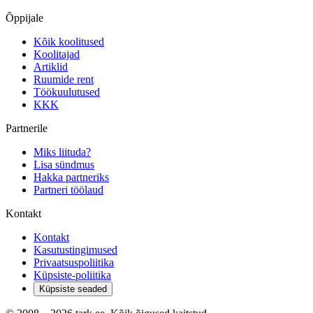
Õppijale
Kõik koolitused
Koolitajad
Artiklid
Ruumide rent
Töökuulutused
KKK
Partnerile
Miks liituda?
Lisa sündmus
Hakka partneriks
Partneri töölaud
Kontakt
Kontakt
Kasutustingimused
Privaatsuspoliitika
Küpsiste-poliitika
Küpsiste seaded