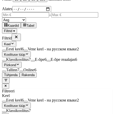
Alates
–
Kaardid
Tabel
Filtrid ▾
Filtrid
Keel
Eesti keel
6
Vene keel - на русском языке
2
Koolituse tüüp
Klassikoolitus
7
E-õpe
6
E-õpe reaalajas
6
Piirkond
Tallinn
7
Online
6
Tühjenda
Rakenda
Filtreeri
Keel
Eesti keel
6
Vene keel - на русском языке
2
Koolituse tüüp
Klassikoolitus
7