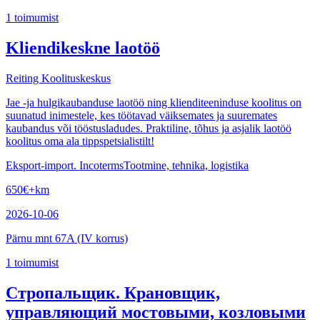
1
toimumist
Kliendikeskne laotöö
Reiting Koolituskeskus
Jae -ja hulgikaubanduse laotöö ning klienditeeninduse koolitus on
suunatud inimestele, kes töötavad väiksemates ja suuremates
kaubandus või tööstusladudes. Praktiline, tõhus ja asjalik laotöö
koolitus oma ala tippspetsialistilt!
Eksport-import. Incoterms
Tootmine, tehnika, logistika
650
€
+km
2026-10-06
Pärnu mnt 67A (IV korrus)
1
toimumist
Стропальщик. Крановщик,
управляющий мостовыми, козловыми