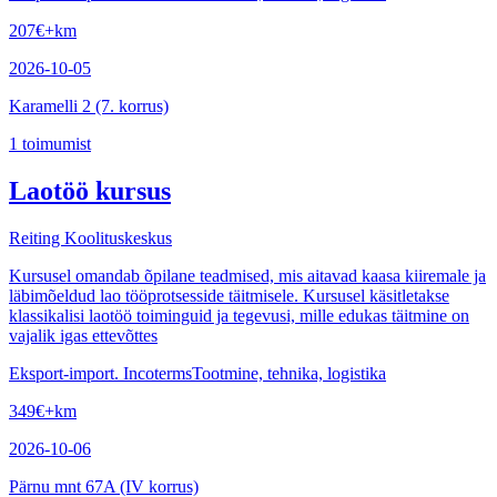
207
€
+km
2026-10-05
Karamelli 2 (7. korrus)
1
toimumist
Laotöö kursus
Reiting Koolituskeskus
Kursusel omandab õpilane teadmised, mis aitavad kaasa kiiremale ja
läbimõeldud lao tööprotsesside täitmisele. Kursusel käsitletakse
klassikalisi laotöö toiminguid ja tegevusi, mille edukas täitmine on
vajalik igas ettevõttes
Eksport-import. Incoterms
Tootmine, tehnika, logistika
349
€
+km
2026-10-06
Pärnu mnt 67A (IV korrus)