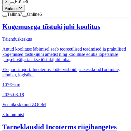
E-õpe
6
Piirkond
Tallinn
7
Online
6
Kogemusega tõstukijuhi koolitus
Täienduskeskus
Antud koolituse läbimisel saab teoreetilised teadmised ja praktilised
kogemused tõstukijuhi ametist ning koolituse eduka lõpetamise
järgselt väljastatakse tõstukijuhi luba.
Eksport-import. Incoterms
Töötervishoid ja -keskkond
Tootmine,
tehnika, logistika
107
€
+km
2026-08-18
Veebikeskkond ZOOM
3
toimumist
Tarneklauslid Incoterms riigihangetes