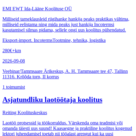
EMI EWT Ida-Lääne Koolituse OÜ
Milliseid tarneklausleid riigihanke hankija peaks praktikas vältima,
milliseid eelistama ning mida peaks just hankija Incotermsi
kasutamisel silmas pidama, sellele ongi uus koolitus pühendatud.
Eksport-import. Incoterms
Tootmine, tehnika, logistika
280
€
+km
2026-09-08
Veebinar/Tammsaare Ärikeskus, A. H. Tammsaare tee 47, Tallinn
11316. Krõõda torn, II korrus
1
toimumist
Asjatundliku laotöötaja koolitus
Reiting Koolituskeskus
Laotöö protsessid ja töökorraldus. Värskenda oma teadmisi või
omanda täiesti uus suund! Kaasaegne ja praktiline koolitus kogenud
lektori juhendamisel toetab nii tööalast arengut kui ka uusi