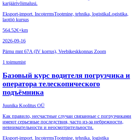
karjäärivõimalusi.
Eksport-import. Incoterms
Tootmine, tehnika, logistika
Logistika,
laotöö kursus
564.52
€
+km
2026-09-16
Pärnu mnt 67A (IV korrus), Veebikeskkonnas Zoom
1
toimumist
Базовый курс водителя погрузчика и
оператора телескопического
подъёмника
Juunika Koolitus OÜ
Как правило, несчастные случаи связанные с погрузчиками
имеют серьезные последствия, часто из-за небрежности,
невнимательности и неосмотрительности.
Eksport-import. Incoterms
Tootmine, tehnika, logistika