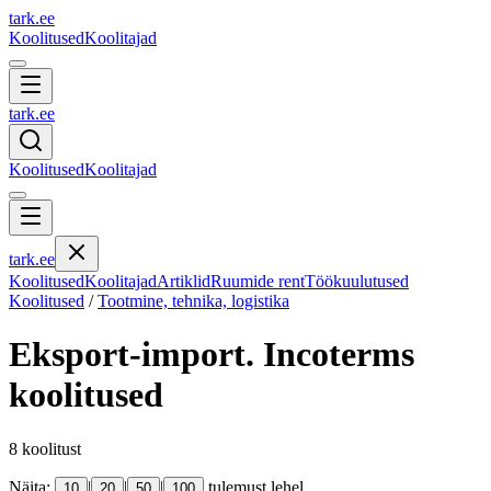
tark
.
ee
Koolitused
Koolitajad
tark
.
ee
Koolitused
Koolitajad
tark
.
ee
Koolitused
Koolitajad
Artiklid
Ruumide rent
Töökuulutused
Koolitused
/
Tootmine, tehnika, logistika
Eksport-import. Incoterms
koolitused
8
koolitust
Näita:
|
|
|
tulemust lehel
10
20
50
100