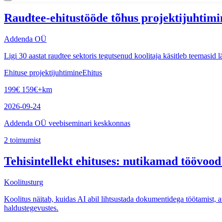
Raudtee-ehitustööde tõhus projektijuhtimi
Addenda OÜ
Ligi 30 aastat raudtee sektoris tegutsenud koolitaja käsitleb teemasid l
Ehituse projektijuhtimine
Ehitus
199
€
159
€
+km
2026-09-24
Addenda OÜ veebiseminari keskkonnas
2
toimumist
Tehisintellekt ehituses: nutikamad töövood
Koolitusturg
Koolitus näitab, kuidas AI abil lihtsustada dokumentidega töötamist, 
haldustegevustes.