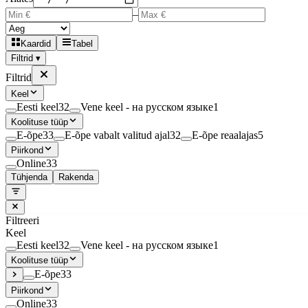
–
Kaardid
Tabel
Filtrid ▾
Filtrid
Keel
Eesti keel
32
Vene keel - на русском языке
1
Koolituse tüüp
E-õpe
33
E-õpe vabalt valitud ajal
32
E-õpe reaalajas
5
Piirkond
Online
33
Tühjenda
Rakenda
Filtreeri
Keel
Eesti keel
32
Vene keel - на русском языке
1
Koolituse tüüp
E-õpe
33
Piirkond
Online
33