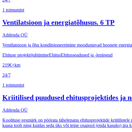
1
toimumist
Ventilatsioon ja energiatõhusus. 6 TP
Addenda OÜ
Ventilatsioon ja õhu konditsioneerimine moodustavad hoonete energiat
Ehituse projektijuhtimine
Ehitus
Ehitusseadused ja -lepingud
219
€
+km
24/7
1
toimumist
Kriitilised puudused ehitusprojektides ja 
Addenda OÜ
Koolituse eesmärk on pöörata tähelepanu ehitusprojektide kriitilistel
kaasa toob ning kuidas seda üks või teine osapool (enda kasuks) ära k