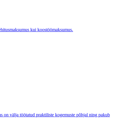
l; ehitusmaksumus kui koostöömaksumus.
tus on välja töötatud praktiliste kogemuste põhjal ning pakub