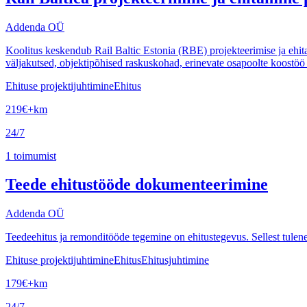
Addenda OÜ
Koolitus keskendub Rail Baltic Estonia (RBE) projekteerimise ja ehitami
väljakutsed, objektipõhised raskuskohad, erinevate osapoolte koostöö 
Ehituse projektijuhtimine
Ehitus
219
€
+km
24/7
1
toimumist
Teede ehitustööde dokumenteerimine
Addenda OÜ
Teedeehitus ja remonditööde tegemine on ehitustegevus. Sellest tulen
Ehituse projektijuhtimine
Ehitus
Ehitusjuhtimine
179
€
+km
24/7