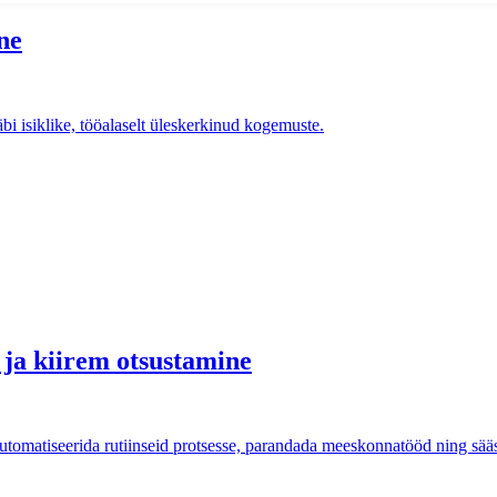
ne
äbi isiklike, tööalaselt üleskerkinud kogemuste.
 ja kiirem otsustamine
automatiseerida rutiinseid protsesse, parandada meeskonnatööd ning sääs