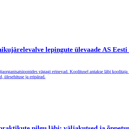
ikujärelevalve lepingute ülevaade AS Eesti 
ijaorganisatsioonides vägagi erinevad. Koolitusel antakse läbi koolitaja
, ülesehituse ja eripärad.
praktikute pilgu läbi: väljakutsed ja õppetu