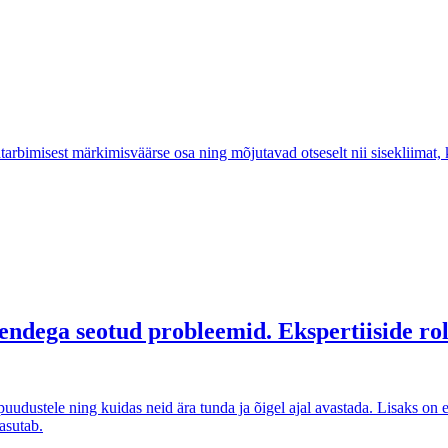
arbimisest märkimisväärse osa ning mõjutavad otseselt nii sisekliimat,
nendega seotud probleemid. Ekspertiiside ro
e puudustele ning kuidas neid ära tunda ja õigel ajal avastada. Lisaks 
asutab.