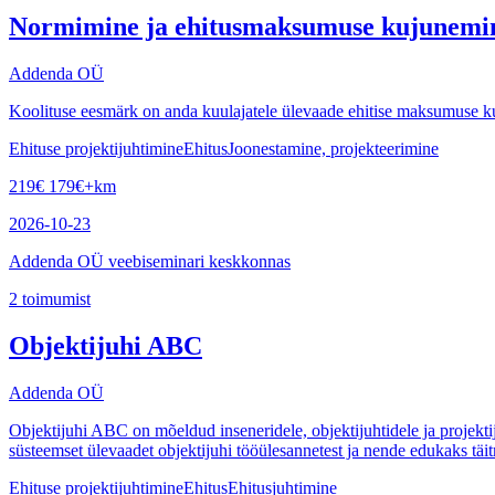
Normimine ja ehitusmaksumuse kujunemi
Addenda OÜ
Koolituse eesmärk on anda kuulajatele ülevaade ehitise maksumuse k
Ehituse projektijuhtimine
Ehitus
Joonestamine, projekteerimine
219
€
179
€
+km
2026-10-23
Addenda OÜ veebiseminari keskkonnas
2
toimumist
Objektijuhi ABC
Addenda OÜ
Objektijuhi ABC on mõeldud inseneridele, objektijuhtidele ja projektij
süsteemset ülevaadet objektijuhi tööülesannetest ja nende edukaks täit
Ehituse projektijuhtimine
Ehitus
Ehitusjuhtimine