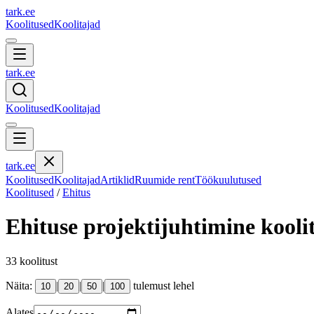
tark
.
ee
Koolitused
Koolitajad
tark
.
ee
Koolitused
Koolitajad
tark
.
ee
Koolitused
Koolitajad
Artiklid
Ruumide rent
Töökuulutused
Koolitused
/
Ehitus
Ehituse projektijuhtimine
kooli
33
koolitust
Näita:
|
|
|
tulemust lehel
10
20
50
100
Alates