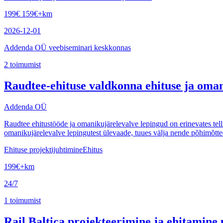
199
€
159
€
+km
2026-12-01
Addenda OÜ veebiseminari keskkonnas
2
toimumist
Raudtee-ehituse valdkonna ehituse ja oman
Addenda OÜ
Raudtee ehitustööde ja omanikujärelevalve lepingud on erinevates tell
omanikujärelevalve lepingutest ülevaade, tuues välja nende põhimõtted
Ehituse projektijuhtimine
Ehitus
199
€
+km
24/7
1
toimumist
Rail Baltica projekteerimine ja ehitamine 