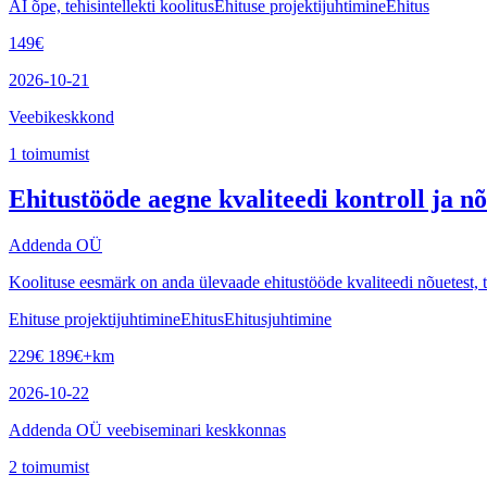
AI õpe, tehisintellekti koolitus
Ehituse projektijuhtimine
Ehitus
149
€
2026-10-21
Veebikeskkond
1
toimumist
Ehitustööde aegne kvaliteedi kontroll ja n
Addenda OÜ
Koolituse eesmärk on anda ülevaade ehitustööde kvaliteedi nõuetest, t
Ehituse projektijuhtimine
Ehitus
Ehitusjuhtimine
229
€
189
€
+km
2026-10-22
Addenda OÜ veebiseminari keskkonnas
2
toimumist