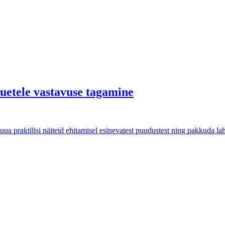
õuetele vastavuse tagamine
uua praktilisi näiteid ehitamisel esinevatest puudustest ning pakkuda 