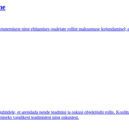
ne
ujunemisest ning ehitamises osalejate rollist maksumuse kujundamise
uhtidele, et arendada nende teadmisi ja oskusi objektijuhi rollis. Kooli
miseks vajalikest teadmistest ning oskustest.