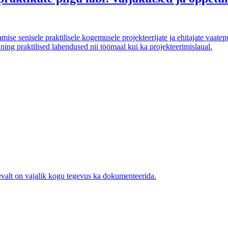
se senisele praktilisele kogemusele projekteerijate ja ehitajate vaatepun
ning praktilised lahendused nii töömaal kui ka projekteerimislaual.
evalt on vajalik kogu tegevus ka dokumenteerida.