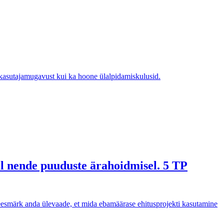
 kasutajamugavust kui ka hoone ülalpidamiskulusid.
ll nende puuduste ärahoidmisel. 5 TP
on eesmärk anda ülevaade, et mida ebamäärase ehitusprojekti kasutamine