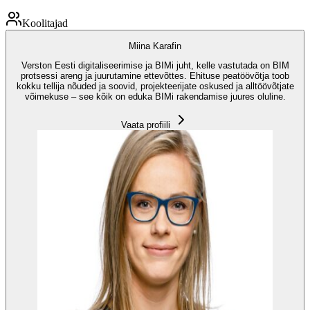
Koolitajad
Miina Karafin
Verston Eesti digitaliseerimise ja BIMi juht, kelle vastutada on BIM
protsessi areng ja juurutamine ettevõttes. Ehituse peatöövõtja toob
kokku tellija nõuded ja soovid, projekteerijate oskused ja alltöövõtjate
võimekuse – see kõik on eduka BIMi rakendamise juures oluline.
Vaata profiili