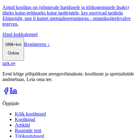
Antud koolitus on (nõutavale haridusele ja töökogemusele lisaks)
üheks kutse-eelduseks kutse taotlejatele, kes soovivad taotleda
Ehitusjuht, tase 6 kutset spetsialiseerumisega - omanikujärelevalve
tegevus.
Hind kokkuleppel
Registreeru
↓
189
€
+km
Online
tark
.
ee
Eesti kõige põhjalikum arenguvõimaluste, koolituste ja spetsialistide
andmebaas. Leia oma tee.
Õppijale
Kõik koolitused
Koolitajad
Artiklid
Ruumide rent
Töökuulutused