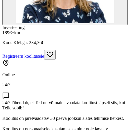
Investeering
189
€
+km
Koos KM-ga:
234,36
€
Registreeru koolitusele
Online
24/7
24/7 tähendab, et Teil on võimalus vaadata koolitust täpselt siis, kui
Teile sobib!
Koolitus on järelvaadatav 30 päeva jooksul alates tellimise hetkest.
Koolitus on personaalseks kasutamiseks ning pole jagatav