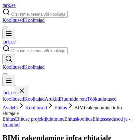
tark
.
ee
Koolitused
Koolitajad
tark
.
ee
Koolitused
Koolitajad
tark
.
ee
Koolitused
Koolitajad
Artiklid
Ruumide rent
Töökuulutused
Avaleht
Koolitused
Ehitus
BIMi rakendamine infra
ehitajale
Ehitus
Ehituse projektijuhtimine
Ehituskoolitus
Ehitusseadused ja -
lepingud
BIMi rakendamine infra ehitajale