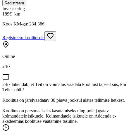
Registreeru
Investeering
189
€
+km
Koos KM-ga:
234,36
€
Registreeru koolitusele
Online
24/7
24/7 tähendab, et Teil on võimalus vaadata koolitust täpselt siis, kui
Teile sobib!
Koolitus on järelvaadatav 30 päeva jooksul alates tellimise hetkest.
Koolitus on personaalseks kasutamiseks ning pole jagatav
kolmandatele isikutele. Kolmandatele isikutele on Addenda e-
akadeemias koolituse vaatamine tasuline.