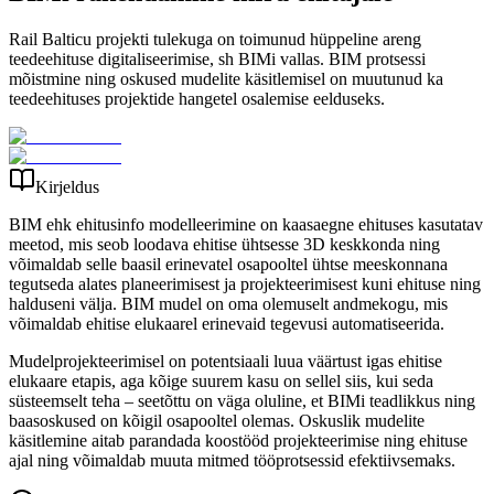
Rail Balticu projekti tulekuga on toimunud hüppeline areng
teedeehituse digitaliseerimise, sh BIMi vallas. BIM protsessi
mõistmine ning oskused mudelite käsitlemisel on muutunud ka
teedeehituses projektide hangetel osalemise eelduseks.
Kirjeldus
BIM ehk ehitusinfo modelleerimine on kaasaegne ehituses kasutatav
meetod, mis seob loodava ehitise ühtsesse 3D keskkonda ning
võimaldab selle baasil erinevatel osapooltel ühtse meeskonnana
tegutseda alates planeerimisest ja projekteerimisest kuni ehituse ning
halduseni välja. BIM mudel on oma olemuselt andmekogu, mis
võimaldab ehitise elukaarel erinevaid tegevusi automatiseerida.
Mudelprojekteerimisel on potentsiaali luua väärtust igas ehitise
elukaare etapis, aga kõige suurem kasu on sellel siis, kui seda
süsteemselt teha – seetõttu on väga oluline, et BIMi teadlikkus ning
baasoskused on kõigil osapooltel olemas. Oskuslik mudelite
käsitlemine aitab parandada koostööd projekteerimise ning ehituse
ajal ning võimaldab muuta mitmed tööprotsessid efektiivsemaks.