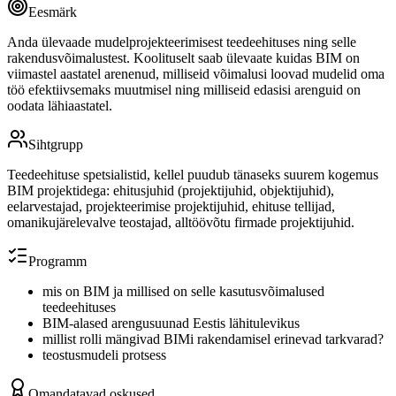
Eesmärk
Anda ülevaade mudelprojekteerimisest teedeehituses ning selle
rakendusvõimalustest. Koolituselt saab ülevaate kuidas BIM on
viimastel aastatel arenenud, milliseid võimalusi loovad mudelid oma
töö efektiivsemaks muutmisel ning milliseid edasisi arenguid on
oodata lähiaastatel.
Sihtgrupp
Teedeehituse spetsialistid, kellel puudub tänaseks suurem kogemus
BIM projektidega: ehitusjuhid (projektijuhid, objektijuhid),
eelarvestajad, projekteerimise projektijuhid, ehituse tellijad,
omanikujärelevalve teostajad, alltöövõtu firmade projektijuhid.
Programm
mis on BIM ja millised on selle kasutusvõimalused
teedeehituses
BIM-alased arengusuunad Eestis lähitulevikus
millist rolli mängivad BIMi rakendamisel erinevad tarkvarad?
teostusmudeli protsess
Omandatavad oskused