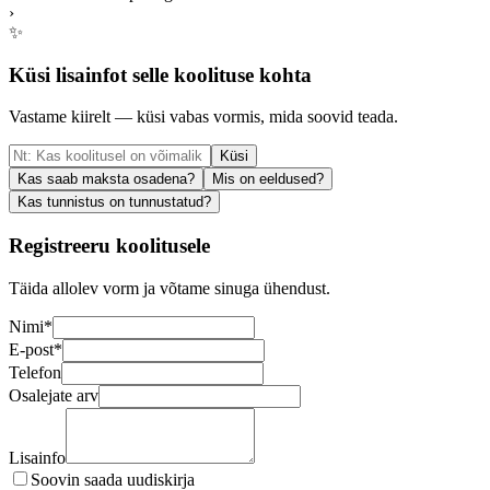
›
✨
Küsi lisainfot selle koolituse kohta
Vastame kiirelt — küsi vabas vormis, mida soovid teada.
Küsi
Kas saab maksta osadena?
Mis on eeldused?
Kas tunnistus on tunnustatud?
Registreeru koolitusele
Täida allolev vorm ja võtame sinuga ühendust.
Nimi
*
E-post
*
Telefon
Osalejate arv
Lisainfo
Soovin saada uudiskirja