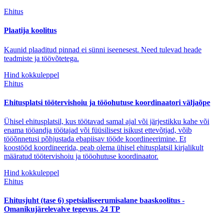
Ehitus
Plaatija koolitus
Kaunid plaaditud pinnad ei sünni iseenesest. Need tulevad heade
teadmiste ja töövõtetega.
Hind kokkuleppel
Ehitus
Ehitusplatsi töötervishoiu ja tööohutuse koordinaatori väljaõpe
Ühisel ehitusplatsil, kus töötavad samal ajal või järjestikku kahe või
enama tööandja töötajad või füüsilisest isikust ettevõtjad, võib
tööõnnetusi põhjustada ebapiisav tööde koordineerimine. Et
koostööd koordineerida, peab olema ühisel ehitusplatsil kirjalikult
määratud töötervishoiu ja tööohutuse koordinaator.
Hind kokkuleppel
Ehitus
Ehitusjuht (tase 6) spetsialiseerumisalane baaskoolitus -
Omanikujärelevalve tegevus. 24 TP