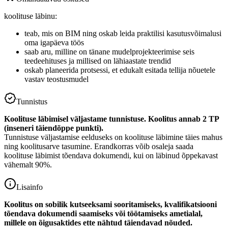
koolituse läbinu:
teab, mis on BIM ning oskab leida praktilisi kasutusvõimalusi
oma igapäeva töös
saab aru, milline on tänane mudelprojekteerimise seis
teedeehituses ja millised on lähiaastate trendid
oskab planeerida protsessi, et edukalt esitada tellija nõuetele
vastav teostusmudel
Tunnistus
Koolituse läbimisel väljastame tunnistuse. Koolitus annab 2 TP
(inseneri täiendõppe punkti).
Tunnistuse väljastamise eelduseks on koolituse läbimine täies mahus
ning koolitusarve tasumine. Erandkorras võib osaleja saada
koolituse läbimist tõendava dokumendi, kui on läbinud õppekavast
vähemalt 90%.
Lisainfo
Koolitus on sobilik kutseeksami sooritamiseks, kvalifikatsiooni
tõendava dokumendi saamiseks või töötamiseks ametialal,
millele on õigusaktides ette nähtud täiendavad nõuded.