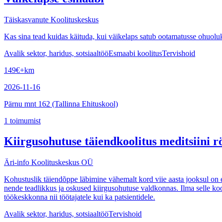
Täiskasvanute Koolituskeskus
Kas sina tead kuidas käituda, kui väikelaps satub ootamatusse ohuol
Avalik sektor, haridus, sotsiaaltöö
Esmaabi koolitus
Tervishoid
149
€
+km
2026-11-16
Pärnu mnt 162 (Tallinna Ehituskool)
1
toimumist
Kiirgusohutuse täiendkoolitus meditsiini 
Äri-info Koolituskeskus OÜ
Kohustuslik täiendõppe läbimine vähemalt kord viie aasta jooksul on e
nende teadlikkus ja oskused kiirgusohutuse valdkonnas. Ilma selle kool
töökeskkonna nii töötajatele kui ka patsientidele.
Avalik sektor, haridus, sotsiaaltöö
Tervishoid