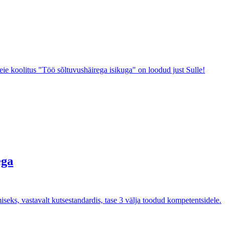
e koolitus "Töö sõltuvushäirega isikuga" on loodud just Sulle!
ega
seks, vastavalt kutsestandardis, tase 3 välja toodud kompetentsidele.