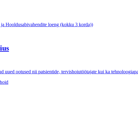
ja Hooldusabivahendite loeng (kokku 3 korda))
ius
ud uued ootused nii patsientide, tervishoiutöötajate kui ka tehnoloogiap
shoid