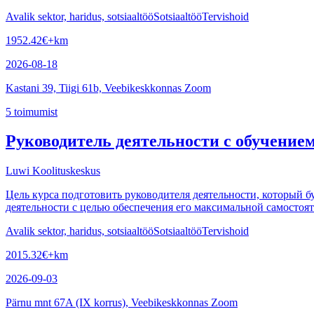
Avalik sektor, haridus, sotsiaaltöö
Sotsiaaltöö
Tervishoid
1952.42
€
+km
2026-08-18
Kastani 39, Tiigi 61b, Veebikeskkonnas Zoom
5
toimumist
Руководитель деятельности с обучение
Luwi Koolituskeskus
Цель курса подготовить руководителя деятельности, который б
деятельности с целью обеспечения его максимальной самостоят
Avalik sektor, haridus, sotsiaaltöö
Sotsiaaltöö
Tervishoid
2015.32
€
+km
2026-09-03
Pärnu mnt 67A (IX korrus), Veebikeskkonnas Zoom