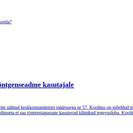
ukorda?
röntgenseadme kasutajale
tte nähtud keskkonnaministri määrusega nr 57. Koolitus on mõeldud medit
ituseta ei saa röntgeniaparaate kasutavad kliinikud tegevusluba. Koolitus