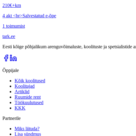
210
€
+km
4 akt <br>Salvestatud e-õpe
1
toimumist
tark
.
ee
Eesti kõige põhjalikum arenguvõimaluste, koolituste ja spetsialistide
Õppijale
Kõik koolitused
Koolitajad
Artiklid
Ruumide rent
Töökuulutused
KKK
Partnerile
Miks liituda?
Lisa sündmus