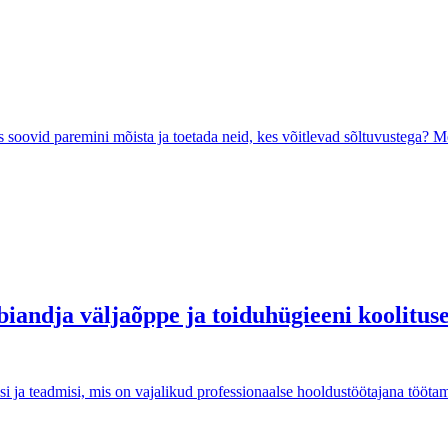
oovid paremini mõista ja toetada neid, kes võitlevad sõltuvustega? Mei
biandja väljaõppe ja toiduhügieeni koolitus
 ja teadmisi, mis on vajalikud professionaalse hooldustöötajana töötami