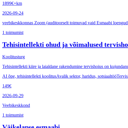
1899
€
+km
2026-09-24
veebikeskkonnas Zoom (auditoorselt toimuvad vaid Esmaabi loengud 
1
toimumist
Tehisintellekti ohud ja võimalused tervisho
Koolitusturg
Tehisintellekti kiire ja laialdane rakendumine tervishoius on kujundan
AI õpe, tehisintellekti koolitus
Avalik sektor, haridus, sotsiaaltöö
Tervi
149
€
2026-09-29
Veebikeskkond
1
toimumist
Väikelapse esmaabi