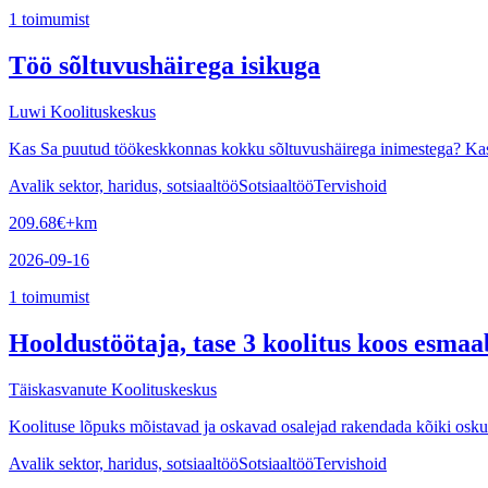
1
toimumist
Töö sõltuvushäirega isikuga
Luwi Koolituskeskus
Kas Sa puutud töökeskkonnas kokku sõltuvushäirega inimestega? Kas s
Avalik sektor, haridus, sotsiaaltöö
Sotsiaaltöö
Tervishoid
209.68
€
+km
2026-09-16
1
toimumist
Hooldustöötaja, tase 3 koolitus koos esmaa
Täiskasvanute Koolituskeskus
Koolituse lõpuks mõistavad ja oskavad osalejad rakendada kõiki oskusi
Avalik sektor, haridus, sotsiaaltöö
Sotsiaaltöö
Tervishoid