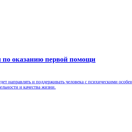
м по оказанию первой помощи
удет направлять и поддерживать человека с психическими особе
ельности и качества жизни.