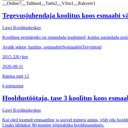
Online
7
Tallinn
4
Tartu
2
Võru
1
Rakvere
1
Tegevusjuhendaja koolitus koos esmaabi v
Luwi Koolituskeskus
Koolituse eesmärgiks on omandada teadmised, kuidas parandada psüühil
Avalik sektor, haridus, sotsiaaltöö
Sotsiaaltöö
Tervishoid
2015.32
€
+km
2026-08-11
Räpina mnt 12
6
toimumist
Hooldustöötaja, tase 3 koolitus koos esmaa
Luwi Koolituskeskus
Kui oled loomult empaatiline ja soovid inimesi aidata, võib olla hooldu
Lisaks läbitakse 80-tunnine tööpraktika hooldusasutuses.