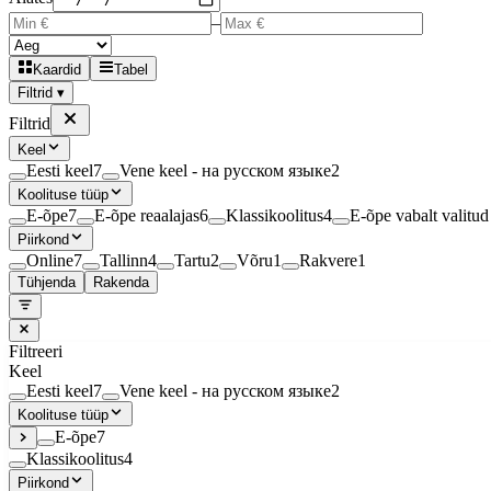
–
Kaardid
Tabel
Filtrid ▾
Filtrid
Keel
Eesti keel
7
Vene keel - на русском языке
2
Koolituse tüüp
E-õpe
7
E-õpe reaalajas
6
Klassikoolitus
4
E-õpe vabalt valitud 
Piirkond
Online
7
Tallinn
4
Tartu
2
Võru
1
Rakvere
1
Tühjenda
Rakenda
Filtreeri
Keel
Eesti keel
7
Vene keel - на русском языке
2
Koolituse tüüp
E-õpe
7
Klassikoolitus
4
Piirkond