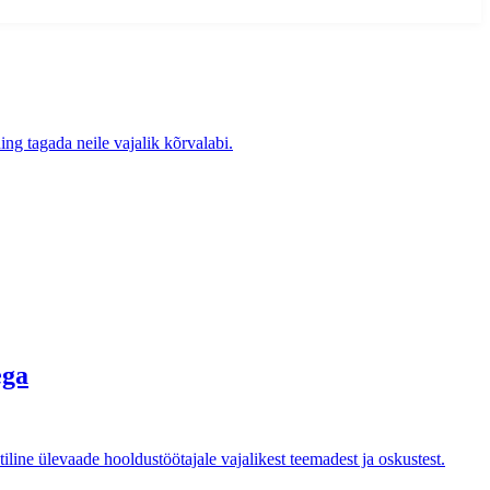
ng tagada neile vajalik kõrvalabi.
ega
iline ülevaade hooldustöötajale vajalikest teemadest ja oskustest.