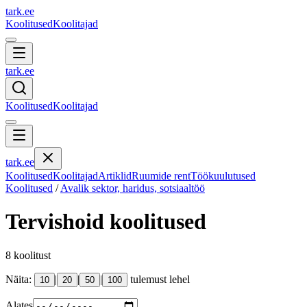
tark
.
ee
Koolitused
Koolitajad
tark
.
ee
Koolitused
Koolitajad
tark
.
ee
Koolitused
Koolitajad
Artiklid
Ruumide rent
Töökuulutused
Koolitused
/
Avalik sektor, haridus, sotsiaaltöö
Tervishoid
koolitused
8
koolitust
Näita:
|
|
|
tulemust lehel
10
20
50
100
Alates