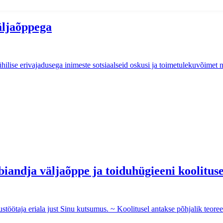
äljaõppega
ise erivajadusega inimeste sotsiaalseid oskusi ja toimetulekuvõimet ni
biandja väljaõppe ja toiduhügieeni koolitus
stöötaja eriala just Sinu kutsumus. ~ Koolitusel antakse põhjalik teoreet