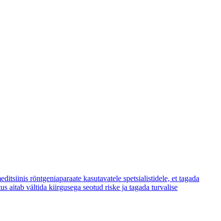
siinis röntgeniaparaate kasutavatele spetsialistidele, et tagada
 aitab vältida kiirgusega seotud riske ja tagada turvalise