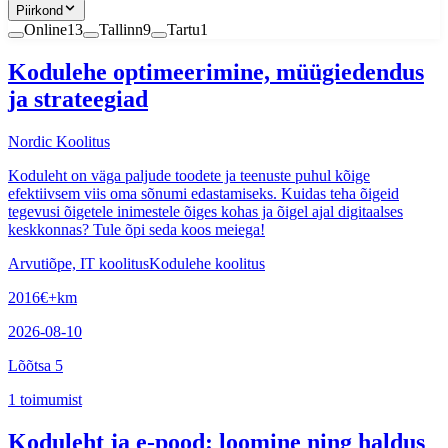
Piirkond
Online
13
Tallinn
9
Tartu
1
Kodulehe optimeerimine, müügiedendus
ja strateegiad
Nordic Koolitus
Koduleht on väga paljude toodete ja teenuste puhul kõige
efektiivsem viis oma sõnumi edastamiseks. Kuidas teha õigeid
tegevusi õigetele inimestele õiges kohas ja õigel ajal digitaalses
keskkonnas? Tule õpi seda koos meiega!
Arvutiõpe, IT koolitus
Kodulehe koolitus
2016
€
+km
2026-08-10
Lõõtsa 5
1
toimumist
Koduleht ja e-pood: loomine ning haldus