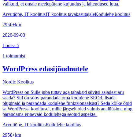
valikuid, et omale meelepärane kujundus ja lahendused luua.
Arvutiõpe, IT koolitus
IT koolitus tavakasutajale
Kodulehe koolitus
295
€
+km
2026-09-03
Lõõtsa 5
1
toimumist
WordPress edasijõudnutele
Nordic Koolitus
WordPress on Sulle juba tuttav aga tahaksid süvitsi asjadest aru
saada? Sul on soov parandada oma kodulehe SEOd, lisada
pluginaid ja parandada kodulehe funktsionaalsust? Seda kõike õpid
sa WordPressi koolitusel, mille järgselt oled valmis analüüsima ning
parandama erinevaid kodulehega seotud aspekte.
Arvutiõpe, IT koolitus
Kodulehe koolitus
295
€
+km