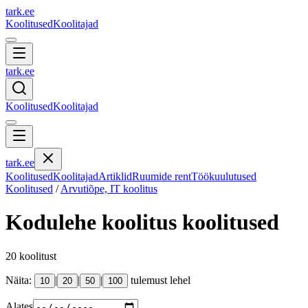
tark
.
ee
Koolitused
Koolitajad
tark
.
ee
Koolitused
Koolitajad
tark
.
ee
Koolitused
Koolitajad
Artiklid
Ruumide rent
Töökuulutused
Koolitused
/
Arvutiõpe, IT koolitus
Kodulehe koolitus
koolitused
20
koolitust
Näita:
|
|
|
tulemust lehel
10
20
50
100
Alates