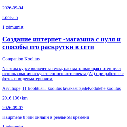
2026-09-04
Lõõtsa 5
1
toimumist
Создание интернет -магазина с нуля и
способы его раскрутки в сети
Companion Koolitus
Nа этом курсе включены темы, рассматривающая потенциал
использования искусственного интеллекта (AI) при работе с с
фото- и видеоматериалом.
Arvutiõpe, IT koolitus
IT koolitus tavakasutajale
Kodulehe koolitus
2016.13
€
+km
2026-09-07
Kaupmehe 8 или онлайн в реальном времени
1
toimumist