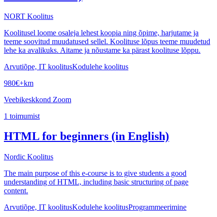
NORT Koolitus
Koolitusel loome osaleja lehest koopia ning õpime, harjutame ja
teeme soovitud muudatused sellel. Koolituse lõpus teeme muudetud
lehe ka avalikuks. Aitame ja nõustame ka pärast koolituse lõppu.
Arvutiõpe, IT koolitus
Kodulehe koolitus
980
€
+km
Veebikeskkond Zoom
1
toimumist
HTML for beginners (in English)
Nordic Koolitus
The main purpose of this e-course is to give students a good
understanding of HTML, including basic structuring of page
content.
Arvutiõpe, IT koolitus
Kodulehe koolitus
Programmeerimine