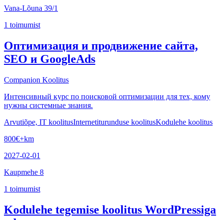
Vana-Lõuna 39/1
1
toimumist
Оптимизация и продвижение сайта,
SEO и GoogleAds
Companion Koolitus
Интенсивный курс по поисковой оптимизации для тех, кому
нужны системные знания.
Arvutiõpe, IT koolitus
Internetiturunduse koolitus
Kodulehe koolitus
800
€
+km
2027-02-01
Kaupmehe 8
1
toimumist
Kodulehe tegemise koolitus WordPressiga