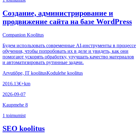
Создание, администрирование и
продвижение сайта на базе WordPress
Companion Koolitus
Будем использовать современные AI-инструменты в процессе
обучения, чтобы попробовать их в деле и увидеть, как они
помогают ускорять обработку, улучшать качество материалов
и автоматизировать рутинные задачи.
Arvutiõpe, IT koolitus
Kodulehe koolitus
2016.13
€
+km
2026-09-07
Kaupmehe 8
1
toimumist
SEO koolitus