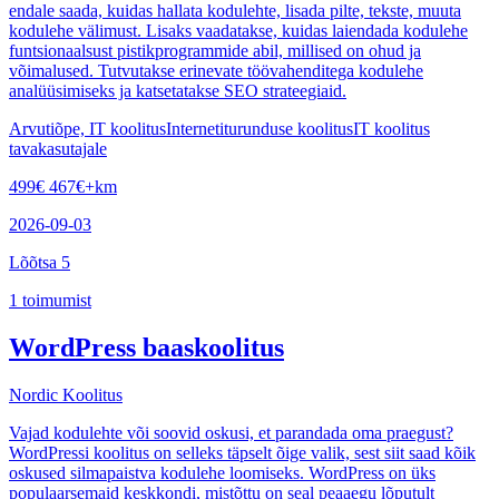
endale saada, kuidas hallata kodulehte, lisada pilte, tekste, muuta
kodulehe välimust. Lisaks vaadatakse, kuidas laiendada kodulehe
funtsionaalsust pistikprogrammide abil, millised on ohud ja
võimalused. Tutvutakse erinevate töövahenditega kodulehe
analüüsimiseks ja katsetatakse SEO strateegiaid.
Arvutiõpe, IT koolitus
Internetiturunduse koolitus
IT koolitus
tavakasutajale
499
€
467
€
+km
2026-09-03
Lõõtsa 5
1
toimumist
WordPress baaskoolitus
Nordic Koolitus
Vajad kodulehte või soovid oskusi, et parandada oma praegust?
WordPressi koolitus on selleks täpselt õige valik, sest siit saad kõik
oskused silmapaistva kodulehe loomiseks. WordPress on üks
populaarsemaid keskkondi, mistõttu on seal peaaegu lõputult