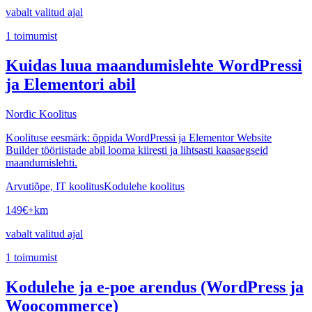
vabalt valitud ajal
1
toimumist
Kuidas luua maandumislehte WordPressi
ja Elementori abil
Nordic Koolitus
Koolituse eesmärk: õppida WordPressi ja Elementor Website
Builder tööriistade abil looma kiiresti ja lihtsasti kaasaegseid
maandumislehti.
Arvutiõpe, IT koolitus
Kodulehe koolitus
149
€
+km
vabalt valitud ajal
1
toimumist
Kodulehe ja e-poe arendus (WordPress ja
Woocommerce)