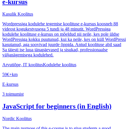
e-kursus
Kasulik Koolitus
Wordpressiga kodulehe tegemise koolituse e-kursus koosneb 88
videost kogukestvusega 5 tundi ja 48 minutit. WordPressiga
kodulehe koolituse e-kursus on mõeldud nii neile, kes pole üldse
WordPressiga kokku puutunud, kui ka neile, kes on küll WordPressi
kasutanud, aga soovivad juurde õppida. Antud koolituse abil saad
Sa täiesti ise luua tänapäevased ja sisukad, professionaalse
väljanägemisega kodulehed.
Arvutiõpe, IT koolitus
Kodulehe koolitus
59
€
+km
E-kursus
3
toimumist
JavaScript for beginners (in English)
Nordic Koolitus
The main purpose of this e-course is to give students a good