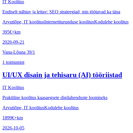
IT Koolitus
Endiselt nähtav ja leitav: SEO strateegiad, mis töötavad ka täna
Arvutiõpe, IT koolitus
Internetiturunduse koolitus
Kodulehe koolitus
395
€
+km
2026-09-21
Vana-Lõuna 39/1
1
toimumist
UI/UX disain ja tehisaru (AI) tööriistad
IT Koolitus
Praktiline koolitus kaasaegsete digilahenduste loomiseks
Arvutiõpe, IT koolitus
Kodulehe koolitus
1899
€
+km
2026-10-05