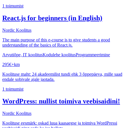
1
toimumist
React.js for beginners (in English)
Nordic Koolitus
The main purpose of this e-course is to give students a good
understanding of the basics of React.js.
Arvutiõpe, IT koolitus
Kodulehe koolitus
Programmeerimine
295
€
+km
Koolituse maht: 24 akadeemilist tundi ehk 3 õppepäeva, mille saad
endale sobivale ajale jaotada.
1
toimumist
WordPress: nullist toimiva veebisaidini!
Nordic Koolitus
Koolituse eesmärk: oskad luua kaasaegse ja toimiva WordPressi