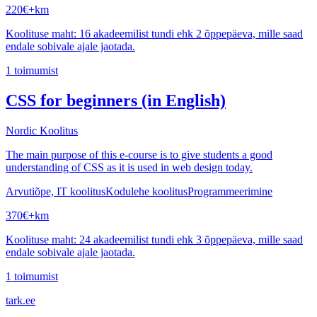
220
€
+km
Koolituse maht: 16 akadeemilist tundi ehk 2 õppepäeva, mille saad
endale sobivale ajale jaotada.
1
toimumist
CSS for beginners (in English)
Nordic Koolitus
The main purpose of this e-course is to give students a good
understanding of CSS as it is used in web design today.
Arvutiõpe, IT koolitus
Kodulehe koolitus
Programmeerimine
370
€
+km
Koolituse maht: 24 akadeemilist tundi ehk 3 õppepäeva, mille saad
endale sobivale ajale jaotada.
1
toimumist
tark
.
ee