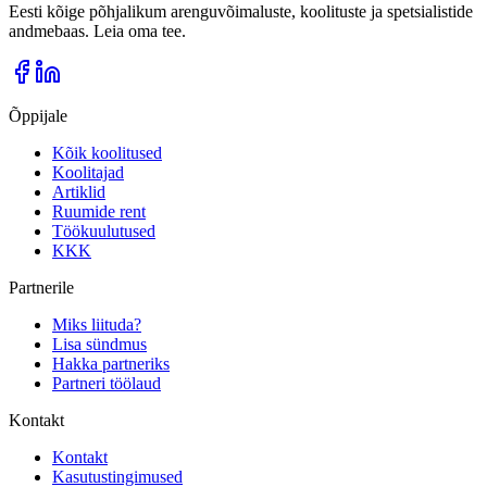
Eesti kõige põhjalikum arenguvõimaluste, koolituste ja spetsialistide
andmebaas. Leia oma tee.
Õppijale
Kõik koolitused
Koolitajad
Artiklid
Ruumide rent
Töökuulutused
KKK
Partnerile
Miks liituda?
Lisa sündmus
Hakka partneriks
Partneri töölaud
Kontakt
Kontakt
Kasutustingimused