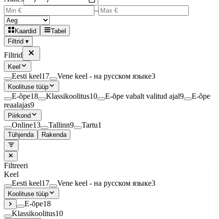
–
Kaardid
Tabel
Filtrid ▾
Filtrid
Keel
Eesti keel
17
Vene keel - на русском языке
3
Koolituse tüüp
E-õpe
18
Klassikoolitus
10
E-õpe vabalt valitud ajal
9
E-õpe
reaalajas
9
Piirkond
Online
13
Tallinn
9
Tartu
1
Tühjenda
Rakenda
Filtreeri
Keel
Eesti keel
17
Vene keel - на русском языке
3
Koolituse tüüp
E-õpe
18
Klassikoolitus
10