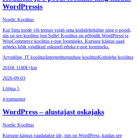
WordPressis
Nordic Koolitus
Kui Sinu toode või teenus vajab oma kodulehekülge ning e-poodi,
siis on see koolitus just Sulle! Koolitus on põhjalik WordPressi ja
WooCommerce koolitus e-poe loomiseks. Kursuse käigus saad
selgeks kõik vajalikud oskused eduka e-poe loomiseks.
Arvutiõpe, IT koolitus
Internetiturunduse koolitus
Kodulehe koolitus
2016
€
1180
€
+km
2026-09-03
Lõõtsa 5
4
toimumist
WordPress – alustajast oskajaks
Nordic Koolitus
Kursuse käigus vaadatakse üle, mis on WordPress, kuidas see