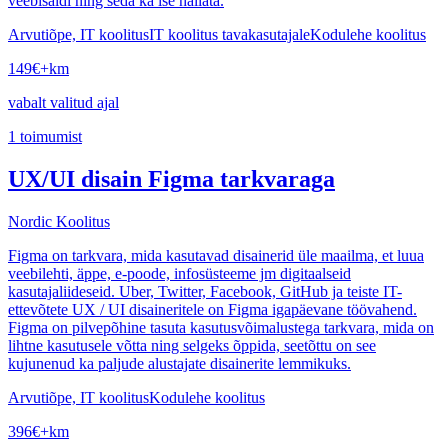
veebisaidi ning seda ka ise hallata.
Arvutiõpe, IT koolitus
IT koolitus tavakasutajale
Kodulehe koolitus
149
€
+km
vabalt valitud ajal
1
toimumist
UX/UI disain Figma tarkvaraga
Nordic Koolitus
Figma on tarkvara, mida kasutavad disainerid üle maailma, et luua
veebilehti, äppe, e-poode, infosüsteeme jm digitaalseid
kasutajaliideseid. Uber, Twitter, Facebook, GitHub ja teiste IT-
ettevõtete UX / UI disaineritele on Figma igapäevane töövahend.
Figma on pilvepõhine tasuta kasutusvõimalustega tarkvara, mida on
lihtne kasutusele võtta ning selgeks õppida, seetõttu on see
kujunenud ka paljude alustajate disainerite lemmikuks.
Arvutiõpe, IT koolitus
Kodulehe koolitus
396
€
+km