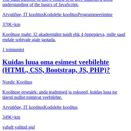
understanding of the basics of JavaScript.
Arvutiõpe, IT koolitus
Kodulehe koolitus
Programmeerimine
370
€
+km
Koolituse maht: 32 akadeemilist tundi ehk 4 õppepäeva, mille saad
endale sobivale ajale jaotada.
1
toimumist
Kuidas luua oma esimest veebilehte
(HTML, CSS, Bootstrap, JS, PHP)?
Nordic Koolitus
Koolituse eesmärk: anda teadmised ja oskused, kuidas luua ise
täiesti nullist toimivat veebilehte.
Arvutiõpe, IT koolitus
Kodulehe koolitus
349
€
+km
vabalt valitud ajal