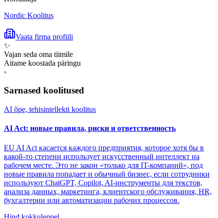
Nordic Koolitus
Vaata firma profiili
✨
Vajan seda oma tiimile
Aitame koostada päringu
›
Sarnased koolitused
AI õpe, tehisintellekti koolitus
AI Act: новые правила, риски и ответственность
EU AI Act касается каждого предприятия, которое хотя бы в
какой-то степени использует искусственный интеллект на
рабочем месте. Это не закон «только для IT-компаний», под
новые правила попадает и обычный бизнес, если сотрудники
используют ChatGPT, Copilot, AI-инструменты для текстов,
анализа данных, маркетинга, клиентского обслуживания, HR,
бухгалтерии или автоматизации рабочих процессов.
Hind kokkuleppel