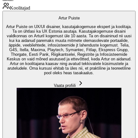
Koolitajad
Artur Puiste
Artur Puiste on UX/UI disainer, kasutajakogemuse ekspert ja koolitaja.
Ta on ühtlasi ka UX Estonia asutaja. Kasutajakogemuse disaini
valdkonnas on Arturil kogemust üle 10 aasta. Ta on disaininud nii uusi
kui ka aidanud paremaks muuta mitmete olemasolevate portaalide,
äppide, veebilehtede, infosüsteemide jt lahenduste kogemust. Telia,
G4S, Itella, Maxima, Playtech, Symantec, Fitlap, Ekspress Grupp,
Thorgate, Eesti Pank, Riigikantselei, Registrite ja Infosüsteemide
Keskus on vaid mõned asutused ja ettevõtted, keda Artur on aidanud.
Artur on koolitajana kaasav ning avatud tekkivatele küsimustele ja
aruteludele. Oma kursusi ehitab ta üles nii, et praktiline ja teoreetiline
pool oleks heas tasakaalus.
Vaata profiili