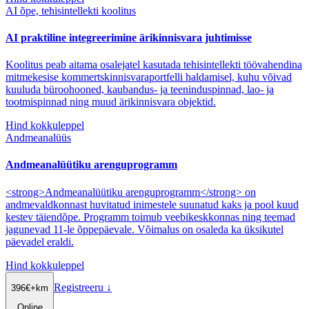
AI õpe, tehisintellekti koolitus
AI praktiline integreerimine ärikinnisvara juhtimisse
Koolitus peab aitama osalejatel kasutada tehisintellekti töövahendina
mitmekesise kommertskinnisvaraportfelli haldamisel, kuhu võivad
kuuluda büroohooned, kaubandus- ja teeninduspinnad, lao- ja
tootmispinnad ning muud ärikinnisvara objektid.
Hind kokkuleppel
Andmeanalüüs
Andmeanalüütiku arenguprogramm
<strong>Andmeanalüütiku arenguprogramm</strong> on
andmevaldkonnast huvitatud inimestele suunatud kaks ja pool kuud
kestev täiendõpe. Programm toimub veebikeskkonnas ning teemad
jagunevad 11-le õppepäevale. Võimalus on osaleda ka üksikutel
päevadel eraldi.
Hind kokkuleppel
Registreeru
↓
396
€
+km
Online