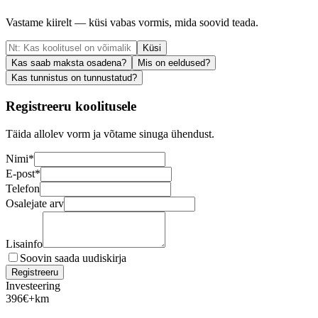
Vastame kiirelt — küsi vabas vormis, mida soovid teada.
Küsi
Kas saab maksta osadena?
Mis on eeldused?
Kas tunnistus on tunnustatud?
Registreeru koolitusele
Täida allolev vorm ja võtame sinuga ühendust.
Nimi
*
E-post
*
Telefon
Osalejate arv
Lisainfo
Soovin saada uudiskirja
Registreeru
Investeering
396
€
+km