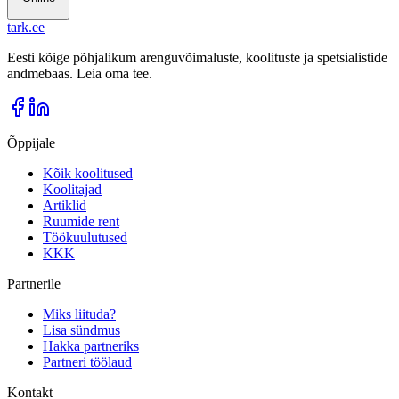
tark
.
ee
Eesti kõige põhjalikum arenguvõimaluste, koolituste ja spetsialistide
andmebaas. Leia oma tee.
Õppijale
Kõik koolitused
Koolitajad
Artiklid
Ruumide rent
Töökuulutused
KKK
Partnerile
Miks liituda?
Lisa sündmus
Hakka partneriks
Partneri töölaud
Kontakt