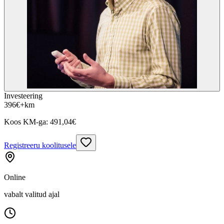
Investeering
396
€
+km
Koos KM-ga:
491,04
€
Registreeru koolitusele
Online
vabalt valitud ajal