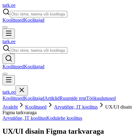
tark
.
ee
Koolitused
Koolitajad
tark
.
ee
Koolitused
Koolitajad
tark
.
ee
Koolitused
Koolitajad
Artiklid
Ruumide rent
Töökuulutused
Avaleht
Koolitused
Arvutiõpe, IT koolitus
UX/UI disain
Figma tarkvaraga
Arvutiõpe, IT koolitus
Kodulehe koolitus
UX/UI disain Figma tarkvaraga