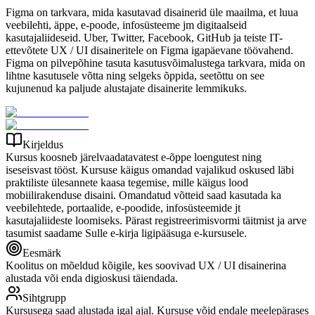
Figma on tarkvara, mida kasutavad disainerid üle maailma, et luua
veebilehti, äppe, e-poode, infosüsteeme jm digitaalseid
kasutajaliideseid. Uber, Twitter, Facebook, GitHub ja teiste IT-
ettevõtete UX / UI disaineritele on Figma igapäevane töövahend.
Figma on pilvepõhine tasuta kasutusvõimalustega tarkvara, mida on
lihtne kasutusele võtta ning selgeks õppida, seetõttu on see
kujunenud ka paljude alustajate disainerite lemmikuks.
Kirjeldus
Kursus koosneb järelvaadatavatest e-õppe loengutest ning
iseseisvast tööst. Kursuse käigus omandad vajalikud oskused läbi
praktiliste ülesannete kaasa tegemise, mille käigus lood
mobiilirakenduse disaini. Omandatud võtteid saad kasutada ka
veebilehtede, portaalide, e-poodide, infosüsteemide jt
kasutajaliideste loomiseks. Pärast registreerimisvormi täitmist ja arve
tasumist saadame Sulle e-kirja ligipääsuga e-kursusele.
Eesmärk
Koolitus on mõeldud kõigile, kes soovivad UX / UI disainerina
alustada või enda digioskusi täiendada.
Sihtgrupp
Kursusega saad alustada igal ajal. Kursuse võid endale meelepärases