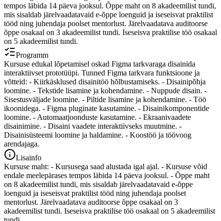
tempos läbida 14 päeva jooksul. Õppe maht on 8 akadeemilist tundi,
mis sisaldab järelvaadatavaid e-õppe loenguid ja iseseisvat praktilist
tööd ning juhendaja poolset mentorlust. Järelvaadatava auditoorse
õppe osakaal on 3 akadeemilist tundi. Iseseisva praktilise töö osakaal
on 5 akadeemilist tundi.
Programm
Kursuse edukal lõpetamisel oskad Figma tarkvaraga disainida
interaktiivset prototüüpi. Tunned Figma tarkvara funktsioone ja
võtteid: - Kiirkäsklused disainitöö hõlbustamiseks. - Disainipõhja
loomine. - Tekstide lisamine ja kohendamine. - Nuppude disain. -
Sisestusväljade loomine. - Piltide lisamine ja kohendamine. - Töö
ikoonidega. - Figma pluginate kasutamine. - Disainikomponentide
loomine. - Automaatjoonduste kasutamine. - Ekraanivaadete
disainimine. - Disaini vaadete interaktiivseks muutmine. -
Disainisüsteemi loomine ja haldamine. - Koostöö ja töövoog
arendajaga.
Lisainfo
Kursuse maht: - Kursusega saad alustada igal ajal. - Kursuse võid
endale meelepärases tempos läbida 14 päeva jooksul. - Õppe maht
on 8 akadeemilist tundi, mis sisaldab järelvaadatavaid e-õppe
loenguid ja iseseisvat praktilist tööd ning juhendaja poolset
mentorlust. Järelvaadatava auditoorse õppe osakaal on 3
akadeemilist tundi. Iseseisva praktilise töö osakaal on 5 akadeemilist
tundi.