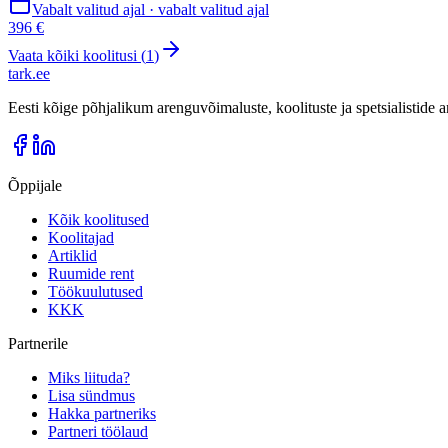
Vabalt valitud ajal · vabalt valitud ajal
396 €
Vaata kõiki koolitusi (
1
)
tark
.
ee
Eesti kõige põhjalikum arenguvõimaluste, koolituste ja spetsialistide
Õppijale
Kõik koolitused
Koolitajad
Artiklid
Ruumide rent
Töökuulutused
KKK
Partnerile
Miks liituda?
Lisa sündmus
Hakka partneriks
Partneri töölaud