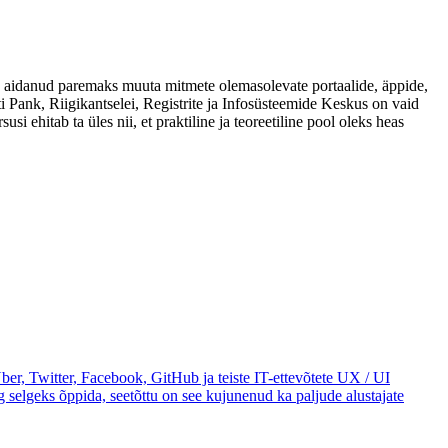
ka aidanud paremaks muuta mitmete olemasolevate portaalide, äppide,
i Pank, Riigikantselei, Registrite ja Infosüsteemide Keskus on vaid
 ehitab ta üles nii, et praktiline ja teoreetiline pool oleks heas
Uber, Twitter, Facebook, GitHub ja teiste IT-ettevõtete UX / UI
 selgeks õppida, seetõttu on see kujunenud ka paljude alustajate