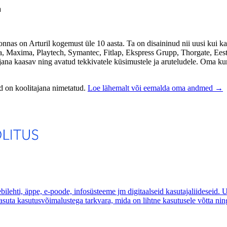
a
nnas on Arturil kogemust üle 10 aasta. Ta on disaininud nii uusi kui 
la, Maxima, Playtech, Symantec, Fitlap, Ekspress Grupp, Thorgate, Eest
na kaasav ning avatud tekkivatele küsimustele ja aruteludele. Oma kursusi
nd on koolitajana nimetatud.
Loe lähemalt või eemalda oma andmed →
ilehti, äppe, e-poode, infosüsteeme jm digitaalseid kasutajaliideseid. 
uta kasutusvõimalustega tarkvara, mida on lihtne kasutusele võtta ning