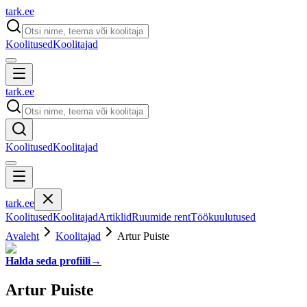
tark
.
ee
Koolitused
Koolitajad
tark
.
ee
Koolitused
Koolitajad
tark
.
ee
Koolitused
Koolitajad
Artiklid
Ruumide rent
Töökuulutused
Avaleht
Koolitajad
Artur Puiste
Halda seda profiili
→
Artur Puiste