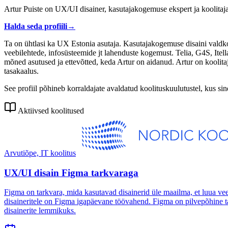
Artur Puiste on UX/UI disainer, kasutajakogemuse ekspert ja koolitaj
Halda seda profiili
→
Ta on ühtlasi ka UX Estonia asutaja. Kasutajakogemuse disaini valdko
veebilehtede, infosüsteemide jt lahenduste kogemust. Telia, G4S, Itel
mõned asutused ja ettevõtted, keda Artur on aidanud. Artur on koolitaja
tasakaalus.
See profiil põhineb korraldajate avaldatud koolituskuulutustel, kus si
Aktiivsed koolitused
Arvutiõpe, IT koolitus
UX/UI disain Figma tarkvaraga
Figma on tarkvara, mida kasutavad disainerid üle maailma, et luua veeb
disaineritele on Figma igapäevane töövahend. Figma on pilvepõhine tas
disainerite lemmikuks.