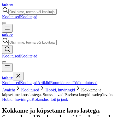
tark
.
ee
Koolitused
Koolitajad
tark
.
ee
Koolitused
Koolitajad
tark
.
ee
Koolitused
Koolitajad
Artiklid
Ruumide rent
Töökuulutused
Avaleht
Koolitused
Hobid, huviringid
Kokkame ja
küpsetame koos lastega. Suussulavad Pavlova koogid isadepäevaks
Hobid, huviringid
Kokandus, toit ja jook
Kokkame ja küpsetame koos lastega.