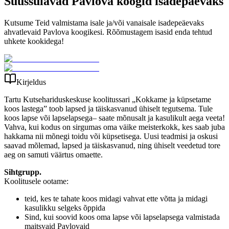
Suussulavad Pavlova koogid isadepäevaks
Kutsume Teid valmistama isale ja/või vanaisale isadepeäevaks
ahvatlevaid Pavlova koogikesi. Rõõmustagem isasid enda tehtud
uhkete kookidega!
Kirjeldus
Tartu Kutsehariduskeskuse koolitussari „Kokkame ja küpsetame
koos lastega” toob lapsed ja täiskasvanud ühiselt tegutsema. Tule
koos lapse või lapselapsega– saate mõnusalt ja kasulikult aega veeta!
Vahva, kui kodus on sirgumas oma väike meisterkokk, kes saab juba
hakkama nii mõnegi toidu või küpsetisega. Uusi teadmisi ja oskusi
saavad mõlemad, lapsed ja täiskasvanud, ning ühiselt veedetud tore
aeg on samuti väärtus omaette.
Sihtgrupp.
Koolitusele ootame:
teid, kes te tahate koos midagi vahvat ette võtta ja midagi
kasulikku selgeks õppida
Sind, kui soovid koos oma lapse või lapselapsega valmistada
maitsvaid Pavlovaid