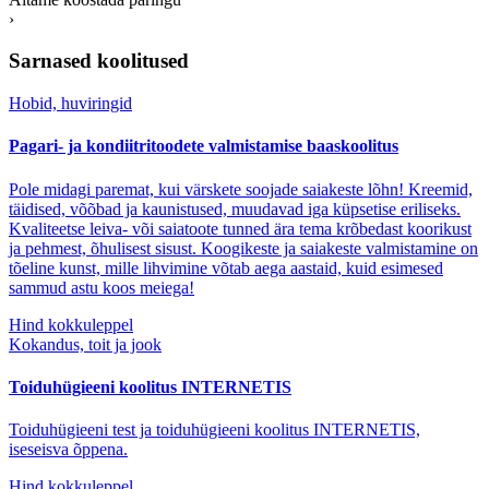
›
Sarnased koolitused
Hobid, huviringid
Pagari- ja kondiitritoodete valmistamise baaskoolitus
Pole midagi paremat, kui värskete soojade saiakeste lõhn! Kreemid,
täidised, võõbad ja kaunistused, muudavad iga küpsetise eriliseks.
Kvaliteetse leiva- või saiatoote tunned ära tema krõbedast koorikust
ja pehmest, õhulisest sisust. Koogikeste ja saiakeste valmistamine on
tõeline kunst, mille lihvimine võtab aega aastaid, kuid esimesed
sammud astu koos meiega!
Hind kokkuleppel
Kokandus, toit ja jook
Toiduhügieeni koolitus INTERNETIS
Toiduhügieeni test ja toiduhügieeni koolitus INTERNETIS,
iseseisva õppena.
Hind kokkuleppel