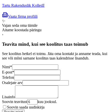
Tartu Rakenduslik Kolledž
Vaata firma profiili
✨
Vajan seda oma tiimile
Aitame koostada päringu
›
Teavita mind, kui see koolitus taas toimub
See koolitus hetkel ei toimu. Jäta oma kontakt ja anname teada, kui
see või mõni sarnane koolitus taas kalendrisse lisandub.
Nimi
*
E-post
*
Telefon
Osalejate arv
Lisainfo
Soovin teavitust
kuu jooksul.
Soovin saada uudiskirja