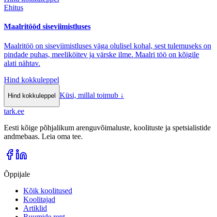
Ehitus
Maalritööd siseviimistluses
Maalritöö on siseviimistluses väga olulisel kohal, sest tulemuseks on
pindade puhas, meeliköitev ja värske ilme. Maalri töö on kõigile
alati nähtav.
Hind kokkuleppel
Küsi, millal toimub
↓
Hind kokkuleppel
tark
.
ee
Eesti kõige põhjalikum arenguvõimaluste, koolituste ja spetsialistide
andmebaas. Leia oma tee.
Õppijale
Kõik koolitused
Koolitajad
Artiklid
Ruumide rent