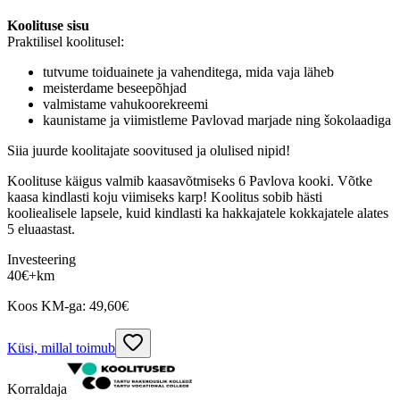
Koolituse sisu
Praktilisel koolitusel:
tutvume toiduainete ja vahenditega, mida vaja läheb
meisterdame beseepõhjad
valmistame vahukoorekreemi
kaunistame ja viimistleme Pavlovad marjade ning šokolaadiga
Siia juurde koolitajate soovitused ja olulised nipid!
Koolituse käigus valmib kaasavõtmiseks 6 Pavlova kooki. Võtke
kaasa kindlasti koju viimiseks karp! Koolitus sobib hästi
kooliealisele lapsele, kuid kindlasti ka hakkajatele kokkajatele alates
5 eluaastast.
Investeering
40
€
+km
Koos KM-ga:
49,60
€
Küsi, millal toimub
Korraldaja