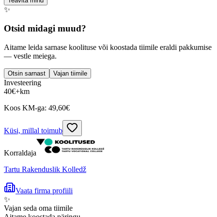
Teavita mind
✨
Otsid midagi muud?
Aitame leida sarnase koolituse või koostada tiimile eraldi pakkumise
— vestle meiega.
Otsin sarnast
Vajan tiimile
Investeering
40
€
+km
Koos KM-ga:
49,60
€
Küsi, millal toimub
Korraldaja
Tartu Rakenduslik Kolledž
Vaata firma profiili
✨
Vajan seda oma tiimile
Aitame koostada päringu