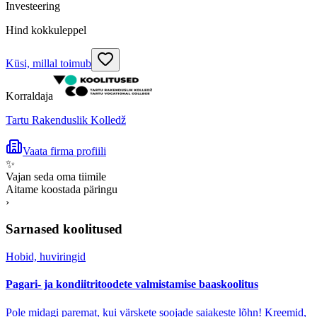
Investeering
Hind kokkuleppel
Küsi, millal toimub
Korraldaja
Tartu Rakenduslik Kolledž
Vaata firma profiili
✨
Vajan seda oma tiimile
Aitame koostada päringu
›
Sarnased koolitused
Hobid, huviringid
Pagari- ja kondiitritoodete valmistamise baaskoolitus
Pole midagi paremat, kui värskete soojade saiakeste lõhn! Kreemid,