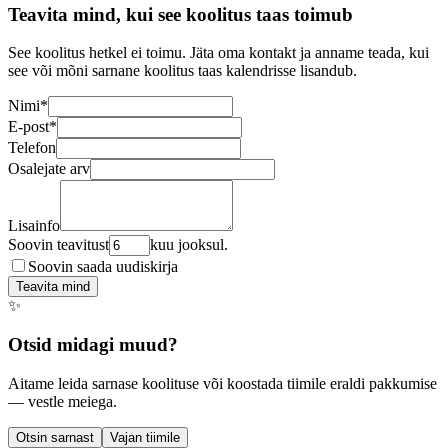
Teavita mind, kui see koolitus taas toimub
See koolitus hetkel ei toimu. Jäta oma kontakt ja anname teada, kui
see või mõni sarnane koolitus taas kalendrisse lisandub.
Nimi
*
E-post
*
Telefon
Osalejate arv
Lisainfo
Soovin teavitust
kuu jooksul.
Soovin saada uudiskirja
Teavita mind
✨
Otsid midagi muud?
Aitame leida sarnase koolituse või koostada tiimile eraldi pakkumise
— vestle meiega.
Otsin sarnast
Vajan tiimile