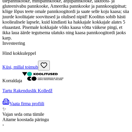
ülepannikooke, minipannkooke, ahjupannkooke, laktoosi- ja
gluteenivabu pannkooke, Ameerika pannkooke ja pannkoogipitsat;
kõige lõpus teete omale pannkoogitordi ja saate selle koju kaasa; siia
juurde koolitajate soovitused ja olulised nipid! Koolitus sobib hästi
kooliealisele lapsele, kuid kindlasti ka hakkajale kokkajale alates 5
eluaastast. Pisemale kokkajale võiks kaasa võtta väikese pingi, et
ikka laua äärde tegutsema ulatuks ning kaasa pannkoogitordi jaoks
karp.
Investeering
Hind kokkuleppel
Küsi, millal toimub
Korraldaja
Tartu Rakenduslik Kolledž
Vaata firma profiili
✨
Vajan seda oma tiimile
Aitame koostada päringu
›