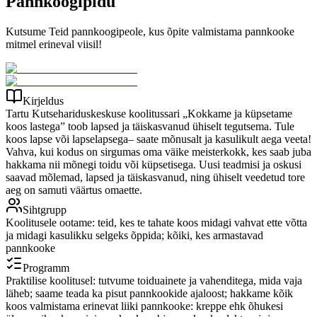
Pannkoogipidu
Kutsume Teid pannkoogipeole, kus õpite valmistama pannkooke
mitmel erineval viisil!
Kirjeldus
Tartu Kutsehariduskeskuse koolitussari „Kokkame ja küpsetame
koos lastega” toob lapsed ja täiskasvanud ühiselt tegutsema. Tule
koos lapse või lapselapsega– saate mõnusalt ja kasulikult aega veeta!
Vahva, kui kodus on sirgumas oma väike meisterkokk, kes saab juba
hakkama nii mõnegi toidu või küpsetisega. Uusi teadmisi ja oskusi
saavad mõlemad, lapsed ja täiskasvanud, ning ühiselt veedetud tore
aeg on samuti väärtus omaette.
Sihtgrupp
Koolitusele ootame: teid, kes te tahate koos midagi vahvat ette võtta
ja midagi kasulikku selgeks õppida; kõiki, kes armastavad
pannkooke
Programm
Praktilise koolitusel: tutvume toiduainete ja vahenditega, mida vaja
läheb; saame teada ka pisut pannkookide ajaloost; hakkame kõik
koos valmistama erinevat liiki pannkooke: kreppe ehk õhukesi