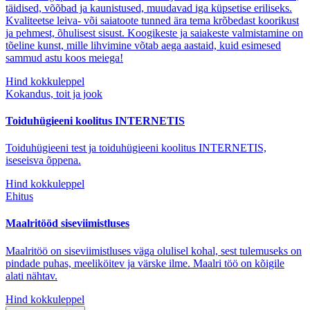
täidised, võõbad ja kaunistused, muudavad iga küpsetise eriliseks.
Kvaliteetse leiva- või saiatoote tunned ära tema krõbedast koorikust
ja pehmest, õhulisest sisust. Koogikeste ja saiakeste valmistamine on
tõeline kunst, mille lihvimine võtab aega aastaid, kuid esimesed
sammud astu koos meiega!
Hind kokkuleppel
Kokandus, toit ja jook
Toiduhügieeni koolitus INTERNETIS
Toiduhügieeni test ja toiduhügieeni koolitus INTERNETIS,
iseseisva õppena.
Hind kokkuleppel
Ehitus
Maalritööd siseviimistluses
Maalritöö on siseviimistluses väga olulisel kohal, sest tulemuseks on
pindade puhas, meeliköitev ja värske ilme. Maalri töö on kõigile
alati nähtav.
Hind kokkuleppel