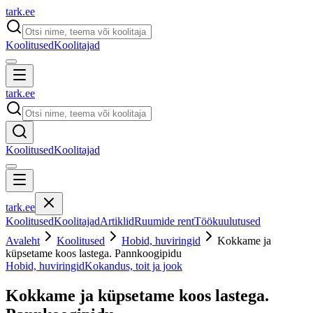
tark
.
ee
Koolitused
Koolitajad
tark
.
ee
Koolitused
Koolitajad
tark
.
ee
Koolitused
Koolitajad
Artiklid
Ruumide rent
Töökuulutused
Avaleht
Koolitused
Hobid, huviringid
Kokkame ja
küpsetame koos lastega. Pannkoogipidu
Hobid, huviringid
Kokandus, toit ja jook
Kokkame ja küpsetame koos lastega.