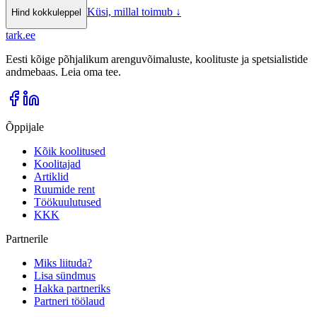
Küsi, millal toimub
↓
Hind kokkuleppel
tark
.
ee
Eesti kõige põhjalikum arenguvõimaluste, koolituste ja spetsialistide
andmebaas. Leia oma tee.
Õppijale
Kõik koolitused
Koolitajad
Artiklid
Ruumide rent
Töökuulutused
KKK
Partnerile
Miks liituda?
Lisa sündmus
Hakka partneriks
Partneri töölaud