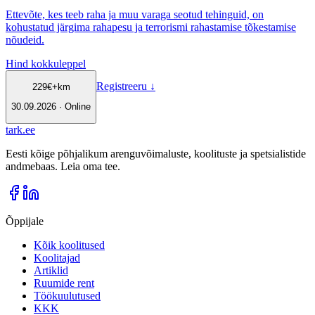
Ettevõte, kes teeb raha ja muu varaga seotud tehinguid, on
kohustatud järgima rahapesu ja terrorismi rahastamise tõkestamise
nõudeid.
Hind kokkuleppel
Registreeru
↓
229
€
+km
30.09.2026 · Online
tark
.
ee
Eesti kõige põhjalikum arenguvõimaluste, koolituste ja spetsialistide
andmebaas. Leia oma tee.
Õppijale
Kõik koolitused
Koolitajad
Artiklid
Ruumide rent
Töökuulutused
KKK