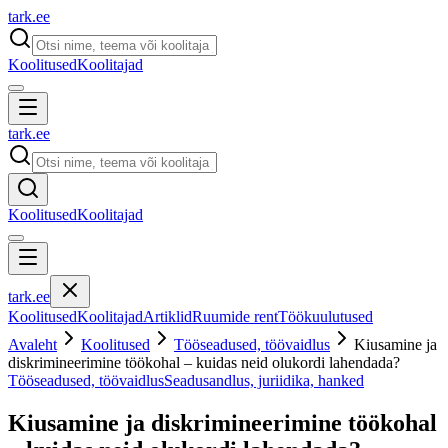
tark
.
ee
Koolitused
Koolitajad
tark
.
ee
Koolitused
Koolitajad
tark
.
ee
Koolitused
Koolitajad
Artiklid
Ruumide rent
Töökuulutused
Avaleht
Koolitused
Tööseadused, töövaidlus
Kiusamine ja
diskrimineerimine töökohal – kuidas neid olukordi lahendada?
Tööseadused, töövaidlus
Seadusandlus, juriidika, hanked
Kiusamine ja diskrimineerimine töökohal