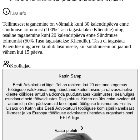
Lisainfo
Tellimusest taganemine on võimalik kuni 30 kalendripäeva enne
sündmuse toimumist (100% Tasu tagastatakse Kliendile) ning
osaline taganemine kuni 20 kalendripäeva enne Sündmuse
toimumist (50% Tasu tagastatakse Kliendile). Tasu ei tagastata
Kliendile ning arve kuulub tasumisele, kui sündmuseni on jäänud
vähem kui 15 päeva.
Koolitajad
Katrin Sarap
Eesti Advokatuuri liige. Tal on rohkem kui 20-aastane kogemus
tööõiguse valdkonnas ning nõustanud kodumaiseid ja rahvusvahelisi
kliente kõikides antud valdkonda puudutavates küsimustes, sealhulgas
esindanud neid töövaidlustes Riigikohtus. Katrin on üks enim avaldatuid
autoreid ja üks pädevamaid koolitajaid tööõiguse küsimustes Eestis.
Lisaks on Katrin üks Eesti Advokatuuri tööõiguse komisjoni kaheksast
liikmest ja ka Euroopa tööõiguse advokaate ühendava organisatsiooni
EELA liige.
Vaata profiili