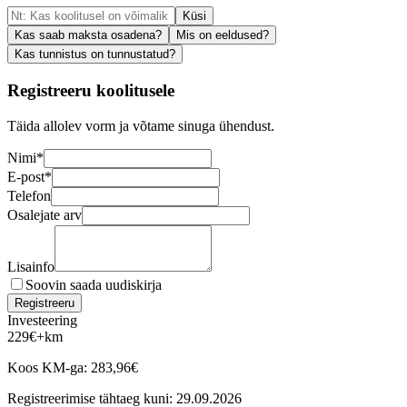
Küsi
Kas saab maksta osadena?
Mis on eeldused?
Kas tunnistus on tunnustatud?
Registreeru koolitusele
Täida allolev vorm ja võtame sinuga ühendust.
Nimi
*
E-post
*
Telefon
Osalejate arv
Lisainfo
Soovin saada uudiskirja
Registreeru
Investeering
229
€
+km
Koos KM-ga:
283,96
€
Registreerimise tähtaeg kuni:
29.09.2026