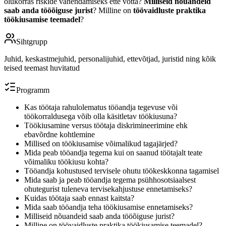
olukorras riskide vähendamiseks ette võtta?
Milliseid nõuandeid
saab anda
tööõiguse jurist
? Milline on
töövaidluste praktika
töökiusamise teemadel
?
Sihtgrupp
Juhid, keskastmejuhid, personalijuhid, ettevõtjad, juristid ning kõik
teised teemast huvitatud
Programm
Kas töötaja rahulolematus tööandja tegevuse või
töökorraldusega võib olla käsitletav töökiusuna?
Töökiusamine versus töötaja diskrimineerimine ehk
ebavõrdne kohtlemine
Millised on töökiusamise võimalikud tagajärjed?
Mida peab tööandja tegema kui on saanud töötajalt teate
võimaliku töökiusu kohta?
Tööandja kohustused tervisele ohutu töökeskkonna tagamisel
Mida saab ja peab tööandja tegema psühhosotsiaalsest
ohutegurist tuleneva tervisekahjustuse ennetamiseks?
Kuidas töötaja saab ennast kaitsta?
Mida saab tööandja teha töökiusamise ennetamiseks?
Milliseid nõuandeid saab anda tööõiguse jurist?
Milline on töövaidluste praktika töökiusamise teemadel?