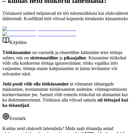
– kuidas neid olukordi lahendada?
Tööalased suhted mõjutavad nii töö tulemuslikkust kui elukvaliteeti
üldisemalt. Konfliktid tööl võivad kujuneda tööalaseks kiusamiseks
Kirjeldus
Töökiusamine
on vaenulik ja ebaeetiline käitumine teise töötaja
suhtes, mis on
süstemaatiline
ja
pikaajaline
. Kiusamine töökohal
võib olla konkreetse töötaja ignoreerimine, tööks vajaliku info
varjamine, töötaja maine kahjustamine nt laimu levitamise või
solvamise näol.
Juhi poolt võib olla töökiusamine
nt võimatute tähtaegade
määramine, teostamatute tööülesannete andmine, võimupositsiooni
kuritarvitamine jne. Samuti võib esineda töökohal nii ahistamist kui
ka diskrimineerimist. Töökiusu alla võivad sattuda
nii töötajad kui
ka tööandjad
.
Eesmärk
Kuidas neid olukordi lahendada? Mida saab tööandja antud