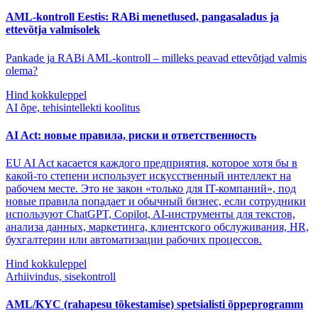
AML-kontroll Eestis: RABi menetlused, pangasaladus ja
ettevõtja valmisolek
Pankade ja RABi AML-kontroll – milleks peavad ettevõtjad valmis
olema?
Hind kokkuleppel
AI õpe, tehisintellekti koolitus
AI Act: новые правила, риски и ответственность
EU AI Act касается каждого предприятия, которое хотя бы в
какой-то степени использует искусственный интеллект на
рабочем месте. Это не закон «только для IT-компаний», под
новые правила попадает и обычный бизнес, если сотрудники
используют ChatGPT, Copilot, AI-инструменты для текстов,
анализа данных, маркетинга, клиентского обслуживания, HR,
бухгалтерии или автоматизации рабочих процессов.
Hind kokkuleppel
Arhiivindus, sisekontroll
AML/KYC (rahapesu tõkestamise) spetsialisti õppeprogramm