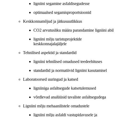
ligniini segamine asfaldisegudesse
optimaalsed segamisproportsioonid
Keskkonnamõjud ja jätkusuutlikkus
CO2 arvutusliku määra parandamine ligniini abil
ligniini mõju taristuprojektide
keskkonnajalajäljele
Tehnilised aspektid ja standardid
ligniini tehnilised omadused teedeehituses
standardid ja normatiivid ligniini kasutamisel
Laboratoorsed uuringud ja katsed
ligniiniga asfaltsegude katsetulemused
võrdlevad analüüsid tavaliste asfaltsegudega
Ligniini mõju mehaanilistele omadustele
ligniini mõju asfaldi vastupidavusele ja