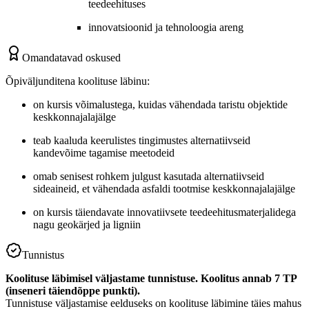
teedeehituses
innovatsioonid ja tehnoloogia areng
Omandatavad oskused
Õpiväljunditena koolituse läbinu:
on kursis võimalustega, kuidas vähendada taristu objektide
keskkonnajalajälge
teab kaaluda keerulistes tingimustes alternatiivseid
kandevõime tagamise meetodeid
omab senisest rohkem julgust kasutada alternatiivseid
sideaineid, et vähendada asfaldi tootmise keskkonnajalajälge
on kursis täiendavate innovatiivsete teedeehitusmaterjalidega
nagu geokärjed ja ligniin
Tunnistus
Koolituse läbimisel väljastame tunnistuse. Koolitus annab 7 TP
(inseneri täiendõppe punkti).
Tunnistuse väljastamise eelduseks on koolituse läbimine täies mahus