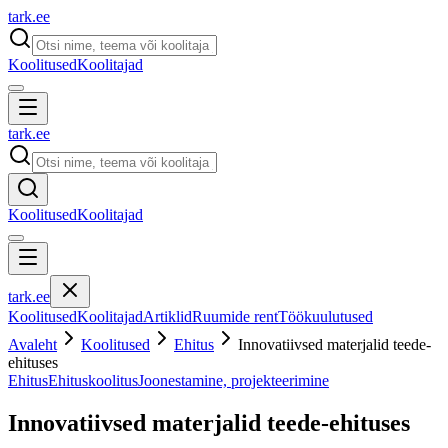
tark
.
ee
Koolitused
Koolitajad
tark
.
ee
Koolitused
Koolitajad
tark
.
ee
Koolitused
Koolitajad
Artiklid
Ruumide rent
Töökuulutused
Avaleht
Koolitused
Ehitus
Innovatiivsed materjalid teede-
ehituses
Ehitus
Ehituskoolitus
Joonestamine, projekteerimine
Innovatiivsed materjalid teede-ehituses