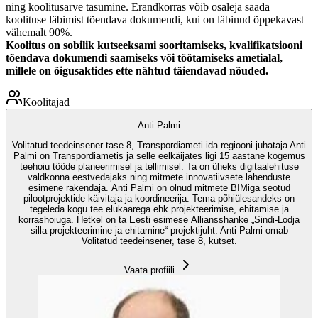
ning koolitusarve tasumine. Erandkorras võib osaleja saada
koolituse läbimist tõendava dokumendi, kui on läbinud õppekavast
vähemalt 90%.
Koolitus on sobilik kutseeksami sooritamiseks, kvalifikatsiooni
tõendava dokumendi saamiseks või töötamiseks ametialal,
millele on õigusaktides ette nähtud täiendavad nõuded.
Koolitajad
Anti Palmi
Volitatud teedeinsener tase 8, Transpordiameti ida regiooni juhataja Anti
Palmi on Transpordiametis ja selle eelkäijates ligi 15 aastane kogemus
teehoiu tööde planeerimisel ja tellimisel. Ta on üheks digitaalehituse
valdkonna eestvedajaks ning mitmete innovatiivsete lahenduste
esimene rakendaja. Anti Palmi on olnud mitmete BIMiga seotud
pilootprojektide käivitaja ja koordineerija. Tema põhiülesandeks on
tegeleda kogu tee elukaarega ehk projekteerimise, ehitamise ja
korrashoiuga. Hetkel on ta Eesti esimese Alliansshanke „Sindi-Lodja
silla projekteerimine ja ehitamine“ projektijuht. Anti Palmi omab
Volitatud teedeinsener, tase 8, kutset.
Vaata profiili