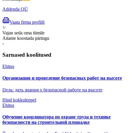
Addenda OÜ
Vaata firma profiili
✨
Vajan seda oma tiimile
Aitame koostada päringu
›
Sarnased koolitused
Ehitus
Организация и проведение безопасных работ на высоте
Цель: дать знания о безопасной работе на высоте
Hind kokkuleppel
Ehitus
Обучение координатора по охране труда и технике
безопасности на строительной площадке