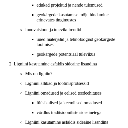
edukad projektid ja nende tulemused
geokärgede kasutamise mõju hindamine
erinevates tingimustes
Innovatsioon ja tulevikutrendid
uued materjalid ja tehnoloogiad geokärgede
tootmises
geokärgede potentsiaal tulevikus
Ligniini kasutamine asfaldis sideaine lisandina
Mis on ligniin?
Ligniini allikad ja tootmisprotsessid
Ligniini omadused ja eelised teedeehituses
füüsikalised ja keemilised omadused
võrdlus traditsiooniliste sideainetega
Ligniini kasutamine asfaldis sideaine lisandina