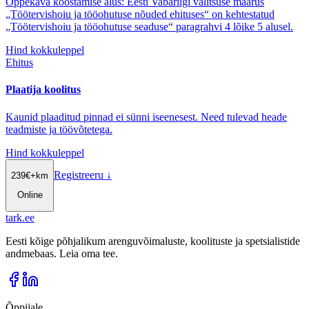
Õppekava koostamise alus: Eesti Vabariigi valitsuse määrus
„Töötervishoiu ja tööohutuse nõuded ehituses“ on kehtestatud
„Töötervishoiu ja tööohutuse seaduse“ paragrahvi 4 lõike 5 alusel.
Hind kokkuleppel
Ehitus
Plaatija koolitus
Kaunid plaaditud pinnad ei sünni iseenesest. Need tulevad heade
teadmiste ja töövõtetega.
Hind kokkuleppel
Registreeru
↓
239
€
+km
Online
tark
.
ee
Eesti kõige põhjalikum arenguvõimaluste, koolituste ja spetsialistide
andmebaas. Leia oma tee.
Õppijale