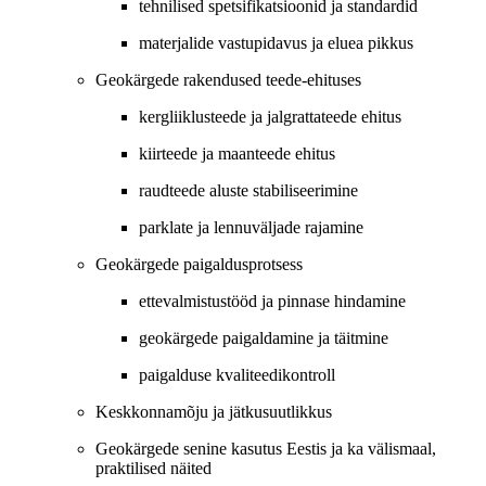
tehnilised spetsifikatsioonid ja standardid
materjalide vastupidavus ja eluea pikkus
Geokärgede rakendused teede-ehituses
kergliiklusteede ja jalgrattateede ehitus
kiirteede ja maanteede ehitus
raudteede aluste stabiliseerimine
parklate ja lennuväljade rajamine
Geokärgede paigaldusprotsess
ettevalmistustööd ja pinnase hindamine
geokärgede paigaldamine ja täitmine
paigalduse kvaliteedikontroll
Keskkonnamõju ja jätkusuutlikkus
Geokärgede senine kasutus Eestis ja ka välismaal,
praktilised näited