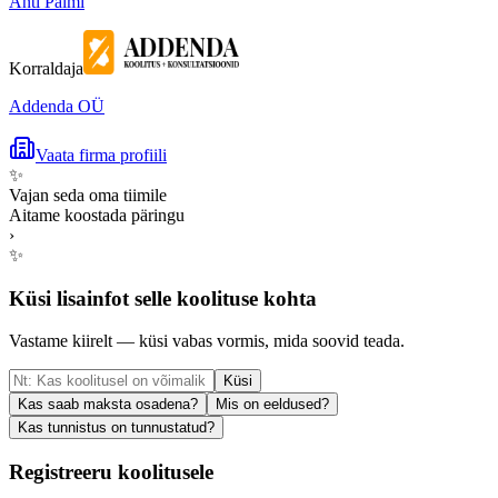
Anti Palmi
Korraldaja
Addenda OÜ
Vaata firma profiili
✨
Vajan seda oma tiimile
Aitame koostada päringu
›
✨
Küsi lisainfot selle koolituse kohta
Vastame kiirelt — küsi vabas vormis, mida soovid teada.
Küsi
Kas saab maksta osadena?
Mis on eeldused?
Kas tunnistus on tunnustatud?
Registreeru koolitusele