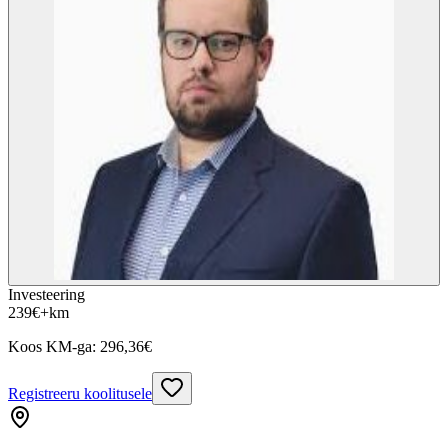
Investeering
239
€
+km
Koos KM-ga:
296,36
€
Registreeru koolitusele