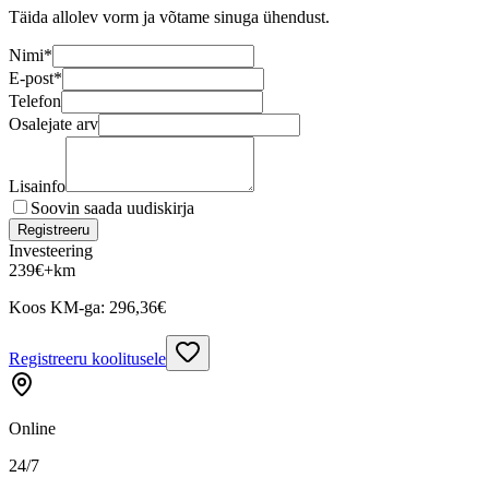
Täida allolev vorm ja võtame sinuga ühendust.
Nimi
*
E-post
*
Telefon
Osalejate arv
Lisainfo
Soovin saada uudiskirja
Registreeru
Investeering
239
€
+km
Koos KM-ga:
296,36
€
Registreeru koolitusele
Online
24/7