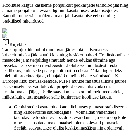
Koolituse käigus käsitleme põhjalikult geokärgede tehnoloogiat ning
anname põhjaliku ülevaate ligniini kasutamisest asfaldisegudes.
Samuti toome välja mõlema materjali kasutamise eelised ning
praktilised rakendused.
Kirjeldus
Taristuprojektide puhul muutuvad järjest aktuaalsemateks
kriteeriumiteks jätkusuutlikkus ning keskkonnahoid. Traditsiooniliste
meetodite ja materjalidega muutub nende edukas täitmine aga
raskeks. Tänaseni on meid säästnud olulistest muutustest madal
teadlikkus, kuid selle peale pikalt lootma ei saa jääda ning selleks
tuleb nii projekteerijaid, ehitajaid kui tellijaid ette valmistada. Nii
Euroopa liidu toetusskeemide, kui ka muude rahastusallikate juurde
pääsemiseks peavad tuleviku projektid olema üha väiksema
keskkonnajalajäljega. Selle saavutamiseks on mitmeid meetodeid,
millest kahte tutvustatakse selle konkreetse koolituse kaudu.
Geokärgede kasutamine katendiehituses pinnaste stabiliseerija
ning kandevõime suurendajana – võimaldab vähendada
täiendavate loodusressursside kaevandamist ja vedu objektile
ning taaskasutada maksimaalselt olemasolevaid pinnaseid.
Seeläbi saavutatakse olulist keskkonnasäästu ning olenevalt