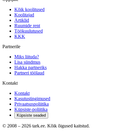
Kõik koolitused
Koolitajad
Artiklid
Ruumide rent
Töökuulutused
KKK
Partnerile
Miks liituda?
Lisa sündmus
Hakka partneriks
Partneri töölaud
Kontakt
Kontakt
Kasutustingimused
Privaatsuspoliitika
Küpsiste-poliitika
Küpsiste seaded
© 2008 –
2026
tark.ee. Kõik õigused kaitstud.