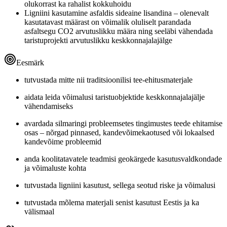
olukorrast ka rahalist kokkuhoidu
Ligniini kasutamine asfaldis sideaine lisandina – olenevalt
kasutatavast määrast on võimalik oluliselt parandada
asfaltsegu CO2 arvutuslikku määra ning seeläbi vähendada
taristuprojekti arvutuslikku keskkonnajalajälge
Eesmärk
tutvustada mitte nii traditsioonilisi tee-ehitusmaterjale
aidata leida võimalusi taristuobjektide keskkonnajalajälje
vähendamiseks
avardada silmaringi probleemsetes tingimustes teede ehitamise
osas – nõrgad pinnased, kandevõimekaotused või lokaalsed
kandevõime probleemid
anda koolitatavatele teadmisi geokärgede kasutusvaldkondade
ja võimaluste kohta
tutvustada ligniini kasutust, sellega seotud riske ja võimalusi
tutvustada mõlema materjali senist kasutust Eestis ja ka
välismaal