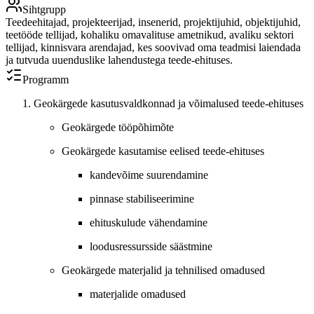
Sihtgrupp
Teedeehitajad, projekteerijad, insenerid, projektijuhid, objektijuhid,
teetööde tellijad, kohaliku omavalituse ametnikud, avaliku sektori
tellijad, kinnisvara arendajad, kes soovivad oma teadmisi laiendada
ja tutvuda uuenduslike lahendustega teede-ehituses.
Programm
Geokärgede kasutusvaldkonnad ja võimalused teede-ehituses
Geokärgede tööpõhimõte
Geokärgede kasutamise eelised teede-ehituses
kandevõime suurendamine
pinnase stabiliseerimine
ehituskulude vähendamine
loodusressursside säästmine
Geokärgede materjalid ja tehnilised omadused
materjalide omadused