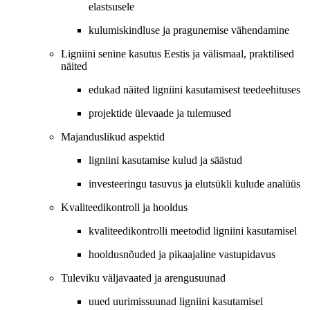
elastsusele
kulumiskindluse ja pragunemise vähendamine
Ligniini senine kasutus Eestis ja välismaal, praktilised
näited
edukad näited ligniini kasutamisest teedeehituses
projektide ülevaade ja tulemused
Majanduslikud aspektid
ligniini kasutamise kulud ja säästud
investeeringu tasuvus ja elutsükli kulude analüüs
Kvaliteedikontroll ja hooldus
kvaliteedikontrolli meetodid ligniini kasutamisel
hooldusnõuded ja pikaajaline vastupidavus
Tuleviku väljavaated ja arengusuunad
uued uurimissuunad ligniini kasutamisel