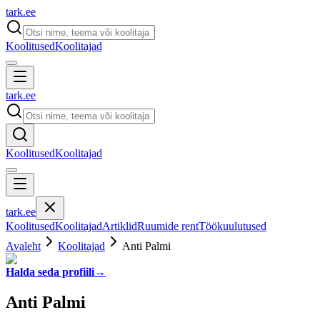
tark
.
ee
Koolitused
Koolitajad
tark
.
ee
Koolitused
Koolitajad
tark
.
ee
Koolitused
Koolitajad
Artiklid
Ruumide rent
Töökuulutused
Avaleht
Koolitajad
Anti Palmi
Halda seda profiili
→
Anti Palmi