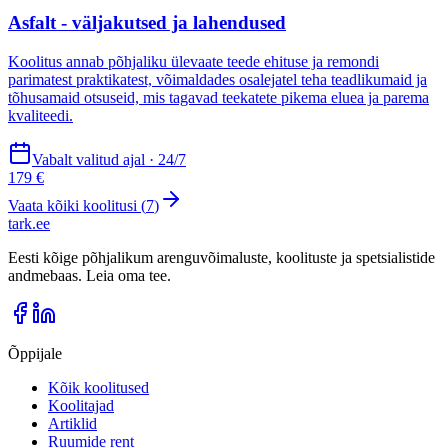
Asfalt - väljakutsed ja lahendused
Koolitus annab põhjaliku ülevaate teede ehituse ja remondi
parimatest praktikatest, võimaldades osalejatel teha teadlikumaid ja
tõhusamaid otsuseid, mis tagavad teekatete pikema eluea ja parema
kvaliteedi.
Vabalt valitud ajal · 24/7
179 €
Vaata kõiki koolitusi (
7
)
tark
.
ee
Eesti kõige põhjalikum arenguvõimaluste, koolituste ja spetsialistide
andmebaas. Leia oma tee.
Õppijale
Kõik koolitused
Koolitajad
Artiklid
Ruumide rent