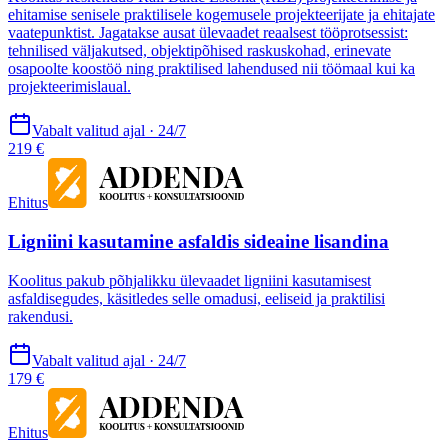
ehitamise senisele praktilisele kogemusele projekteerijate ja ehitajate
vaatepunktist. Jagatakse ausat ülevaadet reaalsest tööprotsessist:
tehnilised väljakutsed, objektipõhised raskuskohad, erinevate
osapoolte koostöö ning praktilised lahendused nii töömaal kui ka
projekteerimislaual.
Vabalt valitud ajal · 24/7
219 €
Ehitus
Ligniini kasutamine asfaldis sideaine lisandina
Koolitus pakub põhjalikku ülevaadet ligniini kasutamisest
asfaldisegudes, käsitledes selle omadusi, eeliseid ja praktilisi
rakendusi.
Vabalt valitud ajal · 24/7
179 €
Ehitus