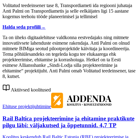
Volitatud teedeinsener tase 8, Transpordiameti ida regiooni juhataja
Anti Palmi on Transpordiametis ja selle eelkäijates ligi 15 aastane
kogemus teehoiu tööde planeerimisel ja tellimisel
Halda seda profiili
→
Ta on üheks digitaalehituse valdkonna eestvedajaks ning mitmete
innovatiivsete lahenduste esimene rakendaja. Anti Palmi on olnud
mitmete BIMiga seotud pilootprojektide käivitaja ja koordineerija.
Tema põhiülesandeks on tegeleda kogu tee elukaarega ehk
projekteerimise, ehitamise ja korrashoiuga. Hetkel on ta Eesti
esimese Alliansshanke „Sindi-Lodja silla projekteerimine ja
ehitamine“ projektijuht. Anti Palmi omab Volitatud teedeinsener, tase
8, kutset.
Aktiivsed koolitused
Ehituse projektijuhtimine
Rail Baltica projekteerimine ja ehitamine praktikute
pilgu läbi: väljakutsed ja õppetunnid. 4,7 TP
Koolitus keskendub Rail Baltic Estonia (RBE) projekteerimise ja