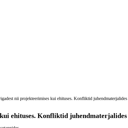
igadest nii projekteerimises kui ehituses. Konfliktid juhendmaterjalides
 kui ehituses. Konfliktid juhendmaterjalides
usetappides.