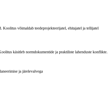
oolitus võimaldab teedeprojekteerijatel, ehitajatel ja tellijatel
oolitus käsitleb normdokumentide ja praktiliste lahenduste konflikte.
planeerimise ja järelevalvega