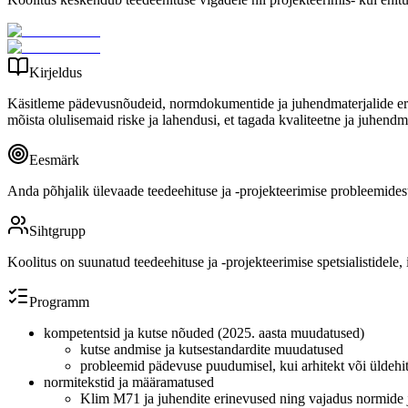
Kirjeldus
Käsitleme pädevusnõudeid, normdokumentide ja juhendmaterjalide erisusi
mõista olulisemaid riske ja lahendusi, et tagada kvaliteetne ja juhendm
Eesmärk
Anda põhjalik ülevaade teedeehituse ja -projekteerimise probleemidest
Sihtgrupp
Koolitus on suunatud teedeehituse ja -projekteerimise spetsialistidele, i
Programm
kompetentsid ja kutse nõuded (2025. aasta muudatused)
kutse andmise ja kutsestandardite muudatused
probleemid pädevuse puudumisel, kui arhitekt või üldehita
normitekstid ja määramatused
Klim M71 ja juhendite erinevused ning vajadus normide j