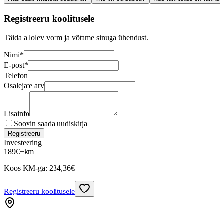
Registreeru koolitusele
Täida allolev vorm ja võtame sinuga ühendust.
Nimi
*
E-post
*
Telefon
Osalejate arv
Lisainfo
Soovin saada uudiskirja
Registreeru
Investeering
189
€
+km
Koos KM-ga:
234,36
€
Registreeru koolitusele