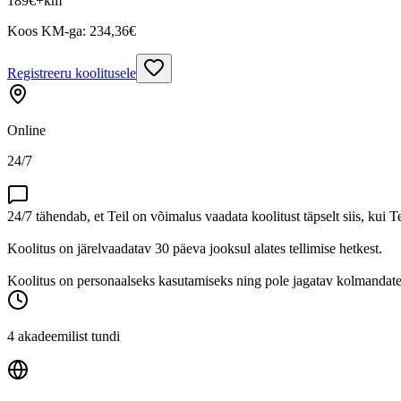
189
€
+km
Koos KM-ga:
234,36
€
Registreeru koolitusele
Online
24/7
24/7 tähendab, et Teil on võimalus vaadata koolitust täpselt siis, kui T
Koolitus on järelvaadatav 30 päeva jooksul alates tellimise hetkest.
Koolitus on personaalseks kasutamiseks ning pole jagatav kolmandatel
4 akadeemilist tundi