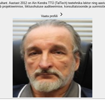
nsultant. Aastast 2012 on Ain Kendra TTÜ (TalTech) teetehnika lektor ning aa
b projekteerimise, liiklusohutuse auditeerimise, konsultatsioonide ja uurimist
Vaata profiili