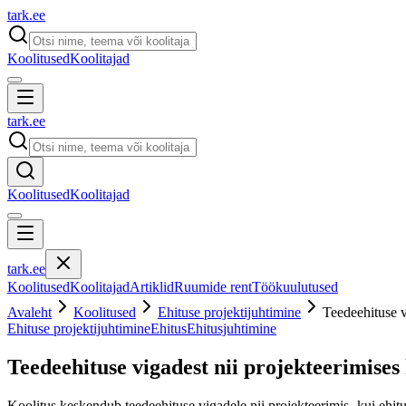
tark
.
ee
Koolitused
Koolitajad
tark
.
ee
Koolitused
Koolitajad
tark
.
ee
Koolitused
Koolitajad
Artiklid
Ruumide rent
Töökuulutused
Avaleht
Koolitused
Ehituse projektijuhtimine
Teedeehituse v
Ehituse projektijuhtimine
Ehitus
Ehitusjuhtimine
Teedeehituse vigadest nii projekteerimises
Koolitus keskendub teedeehituse vigadele nii projekteerimis- kui ehit