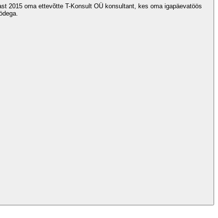
stast 2015 oma ettevõtte T-Konsult OÜ konsultant, kes oma igapäevatöös
öödega.