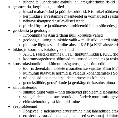
juhendite uuendamise ajakulu ja ülereguleerimise riskid
geomeetria, kergliiklus, piirded
kitsad mahasõidud ja pöördekoridorid. Ristmikel nähtavu
kergliikluse arvestamine maanteedel ja võimalused sääst
nähtavuskaugused asulavälistel teedel
piirde kõrguse ja nähtavuse probleemid liiklussõlmedes j
geodeesia ja geoloogia
Kroonlinna vs Amsterdami nulli kõrguste vahed
geoloogia uuringupunktide valik – mullastiku kaardi abi
pinnaste liigitus standardite alusel, KAP ja KRP aluste er
liiklus ja koormus, kataloogikatendid
AKÖL (aastakeskmine), TTL (tipptunniliiklus), KKL (koo
koormussagedusest sõltuvad muutused katendites ja raske
konstruktsioonikihid, külmumissügavus ja geosünteedid
töö- ja dreenkihi mõistete määratlemise vajadus Klim M7
külmumissügavuse normid ja vajadus kohandamiseks So
nõuded sidumata materjalidele erinevates kihtides
geotekstiilide, geovõrkude ja geokärgede kasutus pinnas
sillutiskatendid
sillutise tüübi valik – tihti tulenevad probleemid läbimõtl
vuugitäidete ja paisumisvuukide nõuded: murdumistugev
ehitustehnoloogiast kinnipidamine
veeprobleemid
Põhjavee ja sademevee arvestamine ning lahendused ära
erosioonivastased meetmed ja ajutised veesuunajad ehitus