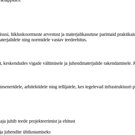
, liikluskoormuste arvestust ja materjalikasutuse parimaid praktikaid. K
aterjalidele ning normidele vastav teedeehitus.
, keskendudes vigade vältimisele ja juhendmaterjalide rakendamisele. K
nseneridele, arhitektidele ning tellijatele, kes tegelevad infrastruktuuri 
ja juhib teede projekteerimist ja ehitust
a juhendite ühtlustamiseks