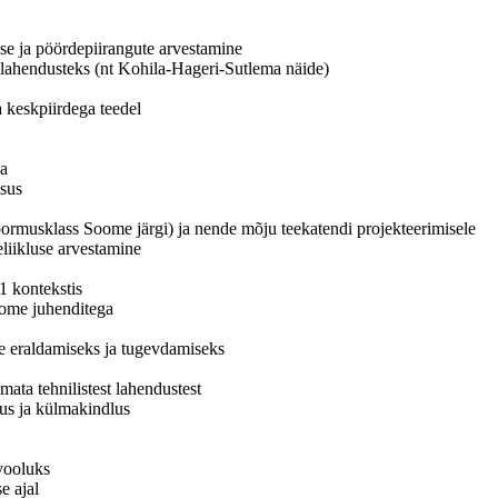
se ja pöördepiirangute arvestamine
ulahendusteks (nt Kohila-Hageri-Sutlema näide)
a keskpiirdega teedel
ga
isus
rmusklass Soome järgi) ja nende mõju teekatendi projekteerimisele
liikluse arvestamine
1 kontekstis
ome juhenditega
te eraldamiseks ja tugevdamiseks
emata tehnilistest lahendustest
us ja külmakindlus
vooluks
e ajal