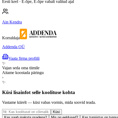
Eesti keel
· E-õpe, E-õpe vabalt valitud ajal
Ain Kendra
Korraldaja
Addenda OÜ
Vaata firma profiili
✨
Vajan seda oma tiimile
Aitame koostada päringu
›
✨
Küsi lisainfot selle koolituse kohta
Vastame kiirelt — küsi vabas vormis, mida soovid teada.
Küsi
Kas saab maksta osadena?
Mis on eeldused?
Kas tunnistus on tunnu