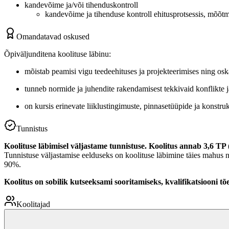
kandevõime ja/või tihenduskontroll
kandevõime ja tihenduse kontroll ehitusprotsessis, mõõtm
Omandatavad oskused
Õpiväljunditena koolituse läbinu:
mõistab peamisi vigu teedeehituses ja projekteerimises ning os
tunneb normide ja juhendite rakendamisest tekkivaid konflikte j
on kursis erinevate liiklustingimuste, pinnasetüüpide ja konstr
Tunnistus
Koolituse läbimisel väljastame tunnistuse. Koolitus annab 3,6 TP 
Tunnistuse väljastamise eelduseks on koolituse läbimine täies mahus 
90%.
Koolitus on sobilik kutseeksami sooritamiseks, kvalifikatsiooni 
Koolitajad