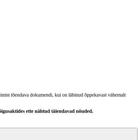
läbimist tõendava dokumendi, kui on läbinud õppekavast vähemalt
 õigusaktides ette nähtud täiendavad nõuded.