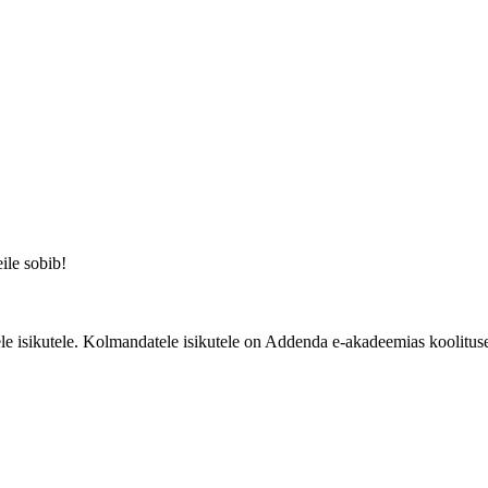
eile sobib!
e isikutele. Kolmandatele isikutele on Addenda e-akadeemias koolituse