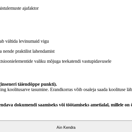
istulemuste ajafaktor
kab vältida levinumaid vigu
a nende praktilist lahendamist
uktsioonielementide valiku mõjuga teekatendi vastupidavusele
(inseneri täiendõppe punkti).
ning koolitusarve tasumine. Erandkorras võib osaleja saada koolituse 
tõendava dokumendi saamiseks või töötamiseks ametialal, millele on
Ain Kendra