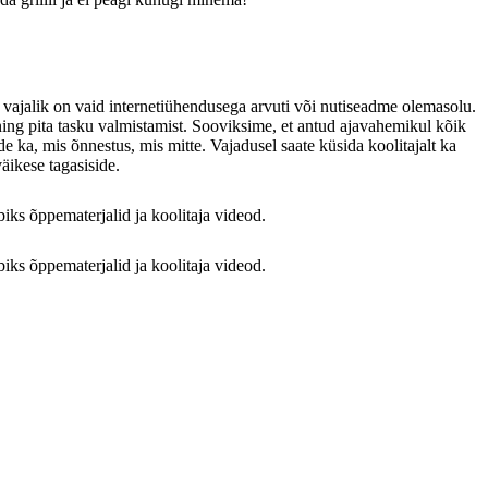
vajalik on vaid internetiühendusega arvuti või nutiseadme olemasolu.
 ning pita tasku valmistamist. Sooviksime, et antud ajavahemikul kõik
rde ka, mis õnnestus, mis mitte. Vajadusel saate küsida koolitajalt ka
äikese tagasiside.
biks õppematerjalid ja koolitaja videod.
biks õppematerjalid ja koolitaja videod.