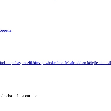
 õppena.
indade puhas, meeliköitev ja värske ilme. Maalri töö on kõigile alati nä
 andmebaas. Leia oma tee.