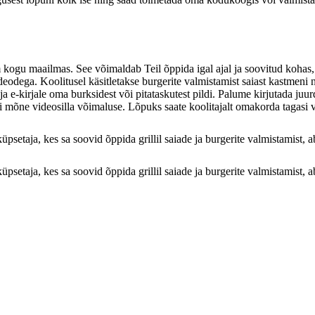
kogu maailmas. See võimaldab Teil õppida igal ajal ja soovitud kohas, 
deodega. Koolitusel käsitletakse burgerite valmistamist saiast kastmeni
aja e-kirjale oma burksidest või pitataskutest pildi. Palume kirjutada juu
äbi mõne videosilla võimaluse. Lõpuks saate koolitajalt omakorda tagasi v
setaja, kes sa soovid õppida grillil saiade ja burgerite valmistamist, a
setaja, kes sa soovid õppida grillil saiade ja burgerite valmistamist, a