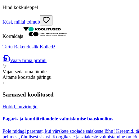
Hind kokkuleppel
Küsi, millal toimub
Korraldaja
Tartu Rakenduslik Kolledž
Vaata firma profiili
✨
Vajan seda oma tiimile
Aitame koostada päringu
›
Sarnased koolitused
Hobid, huviringid
Pagari- ja kondiitritoodete valmistamise baaskoolitus
Pole midagi paremat, kui värskete soojade saiakeste lõhn! Kreemid, täi
pehmest, õhulisest sisust. Koogikeste ja saiakeste valmistamine on tõ