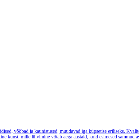
dised, võõbad ja kaunistused, muudavad iga küpsetise eriliseks. Kvalite
eline kunst, mille lihvimine võtab aega aastaid, kuid esimesed sammud 