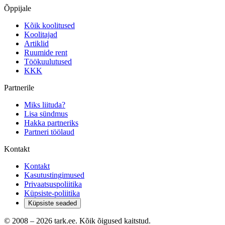
Õppijale
Kõik koolitused
Koolitajad
Artiklid
Ruumide rent
Töökuulutused
KKK
Partnerile
Miks liituda?
Lisa sündmus
Hakka partneriks
Partneri töölaud
Kontakt
Kontakt
Kasutustingimused
Privaatsuspoliitika
Küpsiste-poliitika
Küpsiste seaded
© 2008 –
2026
tark.ee. Kõik õigused kaitstud.