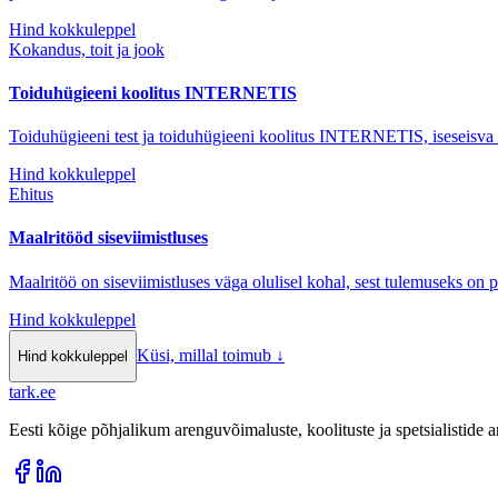
Hind kokkuleppel
Kokandus, toit ja jook
Toiduhügieeni koolitus INTERNETIS
Toiduhügieeni test ja toiduhügieeni koolitus INTERNETIS, iseseisva
Hind kokkuleppel
Ehitus
Maalritööd siseviimistluses
Maalritöö on siseviimistluses väga olulisel kohal, sest tulemuseks on p
Hind kokkuleppel
Küsi, millal toimub
↓
Hind kokkuleppel
tark
.
ee
Eesti kõige põhjalikum arenguvõimaluste, koolituste ja spetsialistide