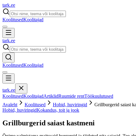
tark
.
ee
Koolitused
Koolitajad
tark
.
ee
Koolitused
Koolitajad
tark
.
ee
Koolitused
Koolitajad
Artiklid
Ruumide rent
Töökuulutused
Avaleht
Koolitused
Hobid, huviringid
Grillburgerid saiast k
Hobid, huviringid
Kokandus, toit ja jook
Grillburgerid saiast kastmeni
Õpime valmistama maitsvaid burgereid ja täidetud pita saiasid. Tee al