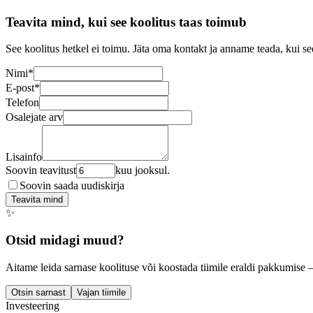
Teavita mind, kui see koolitus taas toimub
See koolitus hetkel ei toimu. Jäta oma kontakt ja anname teada, kui se
Nimi
*
E-post
*
Telefon
Osalejate arv
Lisainfo
Soovin teavitust
kuu jooksul.
Soovin saada uudiskirja
Teavita mind
✨
Otsid midagi muud?
Aitame leida sarnase koolituse või koostada tiimile eraldi pakkumise 
Otsin sarnast
Vajan tiimile
Investeering