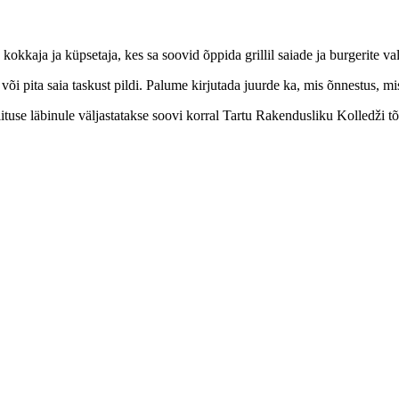
okkaja ja küpsetaja, kes sa soovid õppida grillil saiade ja burgerite va
või pita saia taskust pildi. Palume kirjutada juurde ka, mis õnnestus, mi
olituse läbinule väljastatakse soovi korral Tartu Rakendusliku Kolledži t