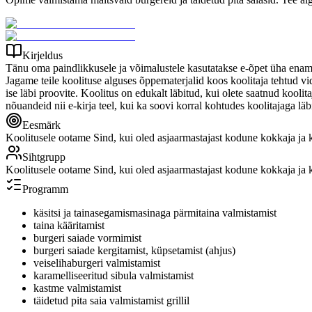
Kirjeldus
Tänu oma paindlikkusele ja võimalustele kasutatakse e-õpet üha enam 
Jagame teile koolituse alguses õppematerjalid koos koolitaja tehtud vi
ise läbi proovite. Koolitus on edukalt läbitud, kui olete saatnud koolit
nõuandeid nii e-kirja teel, kui ka soovi korral kohtudes koolitajaga l
Eesmärk
Koolitusele ootame Sind, kui oled asjaarmastajast kodune kokkaja ja küp
Sihtgrupp
Koolitusele ootame Sind, kui oled asjaarmastajast kodune kokkaja ja küp
Programm
käsitsi ja tainasegamismasinaga pärmitaina valmistamist
taina kääritamist
burgeri saiade vormimist
burgeri saiade kergitamist, küpsetamist (ahjus)
veiselihaburgeri valmistamist
karamelliseeritud sibula valmistamist
kastme valmistamist
täidetud pita saia valmistamist grillil