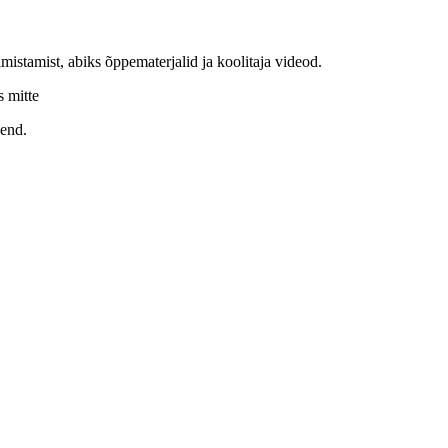
lmistamist, abiks õppematerjalid ja koolitaja videod.
s mitte
õend.