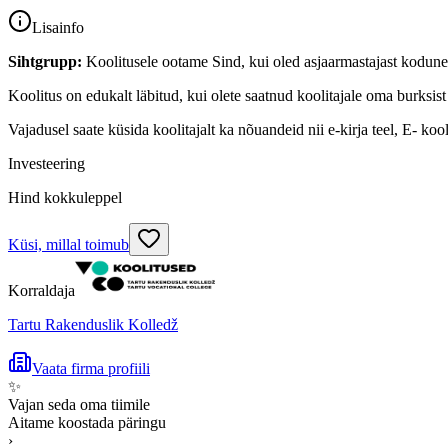
Lisainfo
Sihtgrupp:
Koolitusele ootame Sind, kui oled asjaarmastajast kodune k
Koolitus on edukalt läbitud, kui olete saatnud koolitajale oma burksist 
Vajadusel saate küsida koolitajalt ka nõuandeid nii e-kirja teel, E- ko
Investeering
Hind kokkuleppel
Küsi, millal toimub
Korraldaja
Tartu Rakenduslik Kolledž
Vaata firma profiili
✨
Vajan seda oma tiimile
Aitame koostada päringu
›