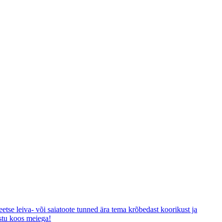
etse leiva- või saiatoote tunned ära tema krõbedast koorikust ja
astu koos meiega!