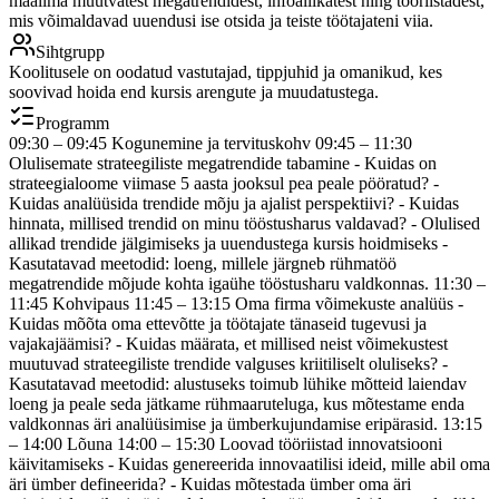
maailma muutvatest megatrendidest, infoallikatest ning tööriistadest,
mis võimaldavad uuendusi ise otsida ja teiste töötajateni viia.
Sihtgrupp
Koolitusele on oodatud vastutajad, tippjuhid ja omanikud, kes
soovivad hoida end kursis arengute ja muudatustega.
Programm
09:30 – 09:45 Kogunemine ja tervituskohv 09:45 – 11:30
Olulisemate strateegiliste megatrendide tabamine - Kuidas on
strateegialoome viimase 5 aasta jooksul pea peale pööratud? -
Kuidas analüüsida trendide mõju ja ajalist perspektiivi? - Kuidas
hinnata, millised trendid on minu tööstusharus valdavad? - Olulised
allikad trendide jälgimiseks ja uuendustega kursis hoidmiseks -
Kasutatavad meetodid: loeng, millele järgneb rühmatöö
megatrendide mõjude kohta igaühe tööstusharu valdkonnas. 11:30 –
11:45 Kohvipaus 11:45 – 13:15 Oma firma võimekuste analüüs -
Kuidas mõõta oma ettevõtte ja töötajate tänaseid tugevusi ja
vajakajäämisi? - Kuidas määrata, et millised neist võimekustest
muutuvad strateegiliste trendide valguses kriitiliselt oluliseks? -
Kasutatavad meetodid: alustuseks toimub lühike mõtteid laiendav
loeng ja peale seda jätkame rühmaaruteluga, kus mõtestame enda
valdkonnas äri analüüsimise ja ümberkujundamise eripärasid. 13:15
– 14:00 Lõuna 14:00 – 15:30 Loovad tööriistad innovatsiooni
käivitamiseks - Kuidas genereerida innovaatilisi ideid, mille abil oma
äri ümber defineerida? - Kuidas mõtestada ümber oma äri