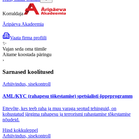
Korraldaja
Äripäeva Akadeemia
Vaata firma profiili
✨
Vajan seda oma tiimile
Aitame koostada päringu
›
Sarnased koolitused
Arhiivindus, sisekontroll
AML/KYC (rahapesu tõkestamise) spetsialisti õppeprogramm
Ettevõte, kes teeb raha ja muu varaga seotud tehinguid, on
kohustatud järgima rahapesu ja terrorismi rahastamise tõkestamise
nõudeid.
Hind kokkuleppel
Arhiivindus, sisekontroll