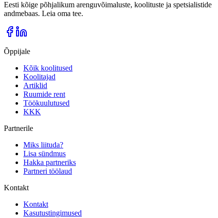
Eesti kõige põhjalikum arenguvõimaluste, koolituste ja spetsialistide
andmebaas. Leia oma tee.
Õppijale
Kõik koolitused
Koolitajad
Artiklid
Ruumide rent
Töökuulutused
KKK
Partnerile
Miks liituda?
Lisa sündmus
Hakka partneriks
Partneri töölaud
Kontakt
Kontakt
Kasutustingimused