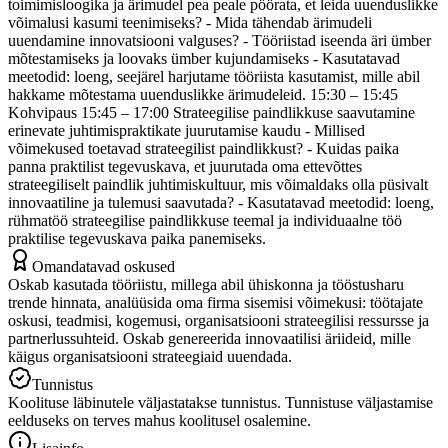
toimimisloogika ja ärimudel pea peale pöörata, et leida uuenduslikke
võimalusi kasumi teenimiseks? - Mida tähendab ärimudeli
uuendamine innovatsiooni valguses? - Tööriistad iseenda äri ümber
mõtestamiseks ja loovaks ümber kujundamiseks - Kasutatavad
meetodid: loeng, seejärel harjutame tööriista kasutamist, mille abil
hakkame mõtestama uuenduslikke ärimudeleid. 15:30 – 15:45
Kohvipaus 15:45 – 17:00 Strateegilise paindlikkuse saavutamine
erinevate juhtimispraktikate juurutamise kaudu - Millised
võimekused toetavad strateegilist paindlikkust? - Kuidas paika
panna praktilist tegevuskava, et juurutada oma ettevõttes
strateegiliselt paindlik juhtimiskultuur, mis võimaldaks olla püsivalt
innovaatiline ja tulemusi saavutada? - Kasutatavad meetodid: loeng,
rühmatöö strateegilise paindlikkuse teemal ja individuaalne töö
praktilise tegevuskava paika panemiseks.
Omandatavad oskused
Oskab kasutada tööriistu, millega abil ühiskonna ja tööstusharu
trende hinnata, analüüsida oma firma sisemisi võimekusi: töötajate
oskusi, teadmisi, kogemusi, organisatsiooni strateegilisi ressursse ja
partnerlussuhteid. Oskab genereerida innovaatilisi äriideid, mille
käigus organisatsiooni strateegiaid uuendada.
Tunnistus
Koolituse läbinutele väljastatakse tunnistus. Tunnistuse väljastamise
eelduseks on terves mahus koolitusel osalemine.