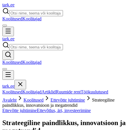
tark
.
ee
Koolitused
Koolitajad
tark
.
ee
Koolitused
Koolitajad
tark
.
ee
Koolitused
Koolitajad
Artiklid
Ruumide rent
Töökuulutused
Avaleht
Koolitused
Ettevõtte juhtimine
Strateegiline
paindlikkus, innovatsioon ja megatrendid
Ettevõtte juhtimine
Ettevõtlus, äri, investeerimine
Strateegiline paindlikkus, innovatsioon ja