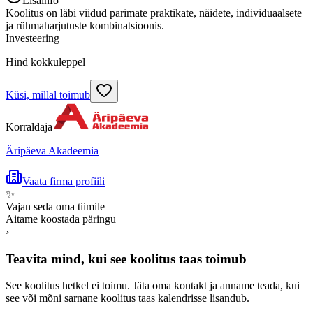
Lisainfo
Koolitus on läbi viidud parimate praktikate, näidete, individuaalsete
ja rühmaharjutuste kombinatsioonis.
Investeering
Hind kokkuleppel
Küsi, millal toimub
Korraldaja
Äripäeva Akadeemia
Vaata firma profiili
✨
Vajan seda oma tiimile
Aitame koostada päringu
›
Teavita mind, kui see koolitus taas toimub
See koolitus hetkel ei toimu. Jäta oma kontakt ja anname teada, kui
see või mõni sarnane koolitus taas kalendrisse lisandub.