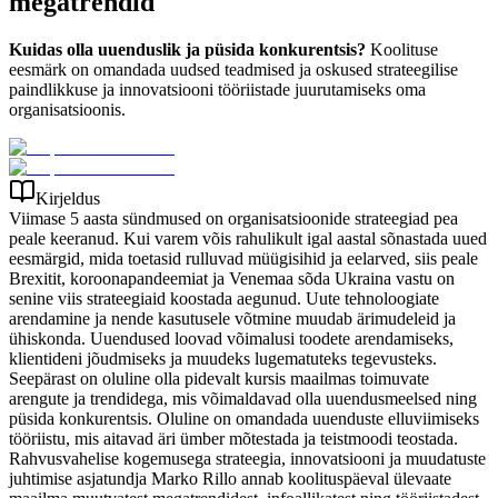
megatrendid
Kuidas olla uuenduslik ja püsida konkurentsis?
Koolituse
eesmärk on omandada uudsed teadmised ja oskused strateegilise
paindlikkuse ja innovatsiooni tööriistade juurutamiseks oma
organisatsioonis.
Kirjeldus
Viimase 5 aasta sündmused on organisatsioonide strateegiad pea
peale keeranud. Kui varem võis rahulikult igal aastal sõnastada uued
eesmärgid, mida toetasid rulluvad müügisihid ja eelarved, siis peale
Brexitit, koroonapandeemiat ja Venemaa sõda Ukraina vastu on
senine viis strateegiaid koostada aegunud. Uute tehnoloogiate
arendamine ja nende kasutusele võtmine muudab ärimudeleid ja
ühiskonda. Uuendused loovad võimalusi toodete arendamiseks,
klientideni jõudmiseks ja muudeks lugematuteks tegevusteks.
Seepärast on oluline olla pidevalt kursis maailmas toimuvate
arengute ja trendidega, mis võimaldavad olla uuendusmeelsed ning
püsida konkurentsis. Oluline on omandada uuenduste elluviimiseks
tööriistu, mis aitavad äri ümber mõtestada ja teistmoodi teostada.
Rahvusvahelise kogemusega strateegia, innovatsiooni ja muudatuste
juhtimise asjatundja Marko Rillo annab koolituspäeval ülevaate