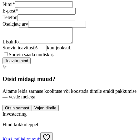
Nimi
*
E-post
*
Telefon
Osalejate arv
Lisainfo
Soovin teavitust
kuu jooksul.
Soovin saada uudiskirja
Teavita mind
✨
Otsid midagi muud?
Aitame leida sarnase koolituse või koostada tiimile eraldi pakkumise
— vestle meiega.
Otsin sarnast
Vajan tiimile
Investeering
Hind kokkuleppel
Küsi, millal toimub