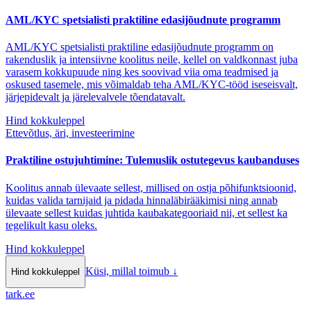
AML/KYC spetsialisti praktiline edasijõudnute programm
AML/KYC spetsialisti praktiline edasijõudnute programm on
rakenduslik ja intensiivne koolitus neile, kellel on valdkonnast juba
varasem kokkupuude ning kes soovivad viia oma teadmised ja
oskused tasemele, mis võimaldab teha AML/KYC-tööd iseseisvalt,
järjepidevalt ja järelevalvele tõendatavalt.
Hind kokkuleppel
Ettevõtlus, äri, investeerimine
Praktiline ostujuhtimine: Tulemuslik ostutegevus kaubanduses
Koolitus annab ülevaate sellest, millised on ostja põhifunktsioonid,
kuidas valida tarnijaid ja pidada hinnaläbirääkimisi ning annab
ülevaate sellest kuidas juhtida kaubakategooriaid nii, et sellest ka
tegelikult kasu oleks.
Hind kokkuleppel
Küsi, millal toimub
↓
Hind kokkuleppel
tark
.
ee