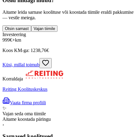
Otsid midagi muud?
Aitame leida sarnase koolituse või koostada tiimile eraldi pakkumise
— vestle meiega.
Otsin sarnast
Vajan tiimile
Investeering
999
€
+km
Koos KM-ga:
1238,76
€
Küsi, millal toimub
Korraldaja
Reiting Koolituskeskus
Vaata firma profiili
✨
Vajan seda oma tiimile
Aitame koostada päringu
›
Sarnased koolitused