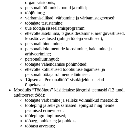
organisatsioonis;
personalitöö funktsioonid ja rollid;
tööjõuturg;
värbamisallikad, värbamine ja värbamistegevused;
töötajate tasustamine;
uue töötaja sisseelamisprogramm;
ettevõtte sisekliima, tagasisidestamine, arenguvestlused,
koostöövestlused (juhi ja töötaja vestlused);
personali hindamine;
personalidokumentide koostamine, haldamine ja
arhiveerimine;
personaliuuringud;
töötajate vähendamise põhimõtted;
ettevõtte kohustused tööohutuse tagamisel ja
personalitöötaja roll nende täitmisel.
Täpsema "Personalitöö" sisukirjelduse leiad
õppekavast.
Moodulis “Tööõigus" käsitletakse järgmisi teemasid (12 tundi
auditoorset tööd):
töötajate värbamine ja selleks võimalikud meetodid;
tööleping ja sellega sarnased lepingud ning nende
peamised erinevused;
töölepingu tingimused;
tööaeg, puhkeaeg ja puhkus;
töötasu arvestus;