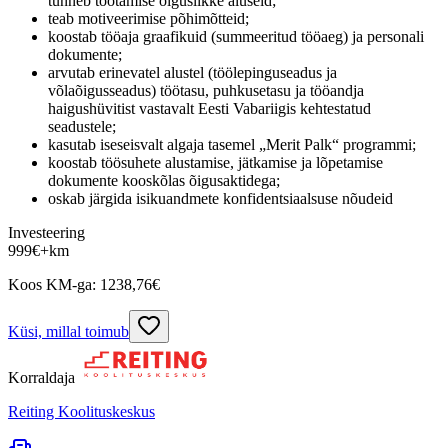
tunneb töötamise õiguslikke aluseid;
teab motiveerimise põhimõtteid;
koostab tööaja graafikuid (summeeritud tööaeg) ja personali
dokumente;
arvutab erinevatel alustel (töölepinguseadus ja
võlaõigusseadus) töötasu, puhkusetasu ja tööandja
haigushüvitist vastavalt Eesti Vabariigis kehtestatud
seadustele;
kasutab iseseisvalt algaja tasemel „Merit Palk“ programmi;
koostab töösuhete alustamise, jätkamise ja lõpetamise
dokumente kooskõlas õigusaktidega;
oskab järgida isikuandmete konfidentsiaalsuse nõudeid
Investeering
999
€
+km
Koos KM-ga:
1238,76
€
Küsi, millal toimub
Korraldaja
Reiting Koolituskeskus