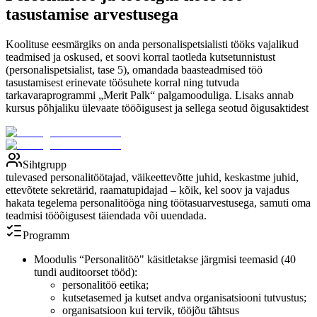
tasustamise arvestusega
Koolituse eesmärgiks on anda personalispetsialisti tööks vajalikud
teadmised ja oskused, et soovi korral taotleda kutsetunnistust
(personalispetsialist, tase 5), omandada baasteadmised töö
tasustamisest erinevate töösuhete korral ning tutvuda
tarkavaraprogrammi „Merit Palk“ palgamooduliga. Lisaks annab
kursus põhjaliku ülevaate tööõigusest ja sellega seotud õigusaktidest
Sihtgrupp
tulevased personalitöötajad, väikeettevõtte juhid, keskastme juhid,
ettevõtete sekretärid, raamatupidajad – kõik, kel soov ja vajadus
hakata tegelema personalitööga ning töötasuarvestusega, samuti oma
teadmisi tööõigusest täiendada või uuendada.
Programm
Moodulis “Personalitöö" käsitletakse järgmisi teemasid (40
tundi auditoorset tööd):
personalitöö eetika;
kutsetasemed ja kutset andva organisatsiooni tutvustus;
organisatsioon kui tervik, tööjõu tähtsus