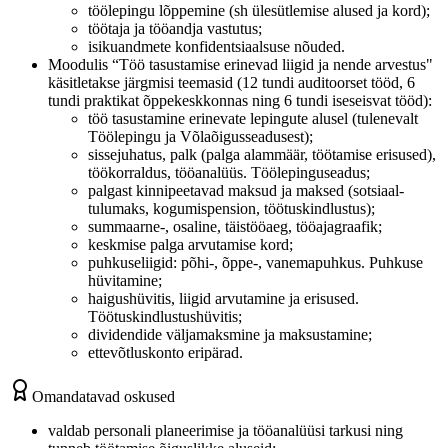
töölepingu lõppemine (sh ülesütlemise alused ja kord);
töötaja ja tööandja vastutus;
isikuandmete konfidentsiaalsuse nõuded.
Moodulis “Töö tasustamise erinevad liigid ja nende arvestus"
käsitletakse järgmisi teemasid (12 tundi auditoorset tööd, 6
tundi praktikat õppekeskkonnas ning 6 tundi iseseisvat tööd):
töö tasustamine erinevate lepingute alusel (tulenevalt
Töölepingu ja Võlaõigusseadusest);
sissejuhatus, palk (palga alammäär, töötamise erisused),
töökorraldus, tööanalüüs. Töölepinguseadus;
palgast kinnipeetavad maksud ja maksed (sotsiaal-
tulumaks, kogumispension, töötuskindlustus);
summaarne-, osaline, täistööaeg, tööajagraafik;
keskmise palga arvutamise kord;
puhkuseliigid: põhi-, õppe-, vanemapuhkus. Puhkuse
hüvitamine;
haigushüvitis, liigid arvutamine ja erisused.
Töötuskindlustushüvitis;
dividendide väljamaksmine ja maksustamine;
ettevõtluskonto eripärad.
Omandatavad oskused
valdab personali planeerimise ja tööanalüüsi tarkusi ning