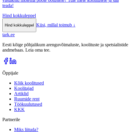
vastaksid mõlema poole ootustele? Tule meie koolitusele ja saa
teada!
Hind kokkuleppel
Küsi, millal toimub
↓
Hind kokkuleppel
tark
.
ee
Eesti kõige põhjalikum arenguvõimaluste, koolituste ja spetsialistide
andmebaas. Leia oma tee.
Õppijale
Kõik koolitused
Koolitajad
Artiklid
Ruumide rent
Töökuulutused
KKK
Partnerile
Miks liituda?