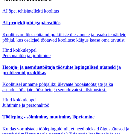
AI õpe, tehisintellekti koolitus
AI projektijuhi igapäevatöös
Koolitus on üles ehitatud praktiliste ülesannete ja reaalsete näidete
põhjal, kus osalejad töötavad koolituse käigus kaasa oma arvutist.
Hind kokkuleppel
Personalitöö ja -juhtimine
Hooaja- ja asendustöötaja töösuhte lepingulised nüansid ja
probleemid praktikas
Koolitusel anname põhjaliku ülevaate hooajatöötajate ja ka
asendustöötajate töösuhetega seonduvatest küsimustest.
Hind kokkuleppel
Juhtimine ja personalitöö
Tööleping - sõlmimine, muutmine, lõpetamine
Kuidas vormistada töölepinguid nii, et need oleksid õiguspärased ja