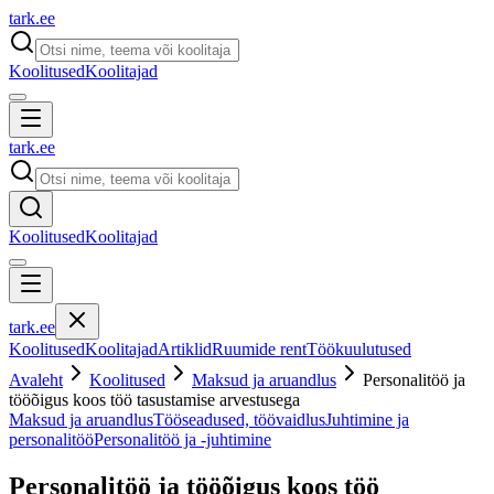
tark
.
ee
Koolitused
Koolitajad
tark
.
ee
Koolitused
Koolitajad
tark
.
ee
Koolitused
Koolitajad
Artiklid
Ruumide rent
Töökuulutused
Avaleht
Koolitused
Maksud ja aruandlus
Personalitöö ja
tööõigus koos töö tasustamise arvestusega
Maksud ja aruandlus
Tööseadused, töövaidlus
Juhtimine ja
personalitöö
Personalitöö ja -juhtimine
Personalitöö ja tööõigus koos töö