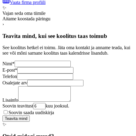
Vaata firma profiili
✨
Vajan seda oma tiimile
Aitame koostada päringu
›
Teavita mind, kui see koolitus taas toimub
See koolitus hetkel ei toimu. Jäta oma kontakt ja anname teada, kui
see või mõni sarnane koolitus taas kalendrisse lisandub.
Nimi
*
E-post
*
Telefon
Osalejate arv
Lisainfo
Soovin teavitust
kuu jooksul.
Soovin saada uudiskirja
Teavita mind
✨