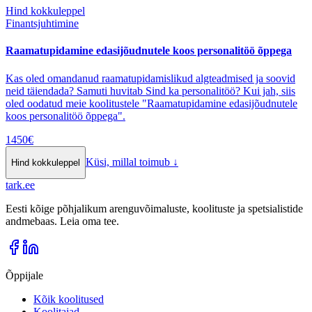
Hind kokkuleppel
Finantsjuhtimine
Raamatupidamine edasijõudnutele koos personalitöö õppega
Kas oled omandanud raamatupidamislikud algteadmised ja soovid
neid täiendada? Samuti huvitab Sind ka personalitöö? Kui jah, siis
oled oodatud meie koolitustele "Raamatupidamine edasijõudnutele
koos personalitöö õppega".
1450
€
Küsi, millal toimub
↓
Hind kokkuleppel
tark
.
ee
Eesti kõige põhjalikum arenguvõimaluste, koolituste ja spetsialistide
andmebaas. Leia oma tee.
Õppijale
Kõik koolitused
Koolitajad