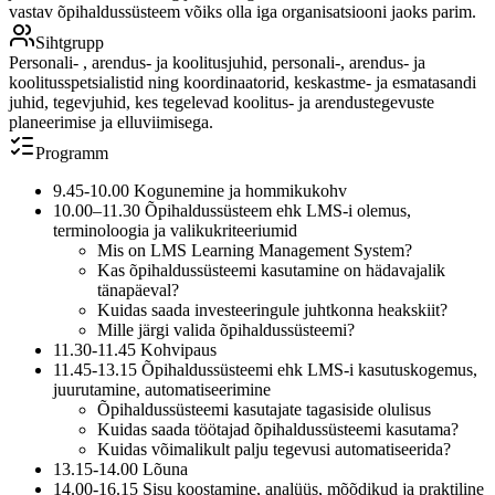
vastav õpihaldussüsteem võiks olla iga organisatsiooni jaoks parim.
Sihtgrupp
Personali- , arendus- ja koolitusjuhid, personali-, arendus- ja
koolitusspetsialistid ning koordinaatorid, keskastme- ja esmatasandi
juhid, tegevjuhid, kes tegelevad koolitus- ja arendustegevuste
planeerimise ja elluviimisega.
Programm
9.45-10.00 Kogunemine ja hommikukohv
10.00–11.30 Õpihaldussüsteem ehk LMS-i olemus,
terminoloogia ja valikukriteeriumid
Mis on LMS Learning Management System?
Kas õpihaldussüsteemi kasutamine on hädavajalik
tänapäeval?
Kuidas saada investeeringule juhtkonna heakskiit?
Mille järgi valida õpihaldussüsteemi?
11.30-11.45 Kohvipaus
11.45-13.15 Õpihaldussüsteemi ehk LMS-i kasutuskogemus,
juurutamine, automatiseerimine
Õpihaldussüsteemi kasutajate tagasiside olulisus
Kuidas saada töötajad õpihaldussüsteemi kasutama?
Kuidas võimalikult palju tegevusi automatiseerida?
13.15-14.00 Lõuna
14.00-16.15 Sisu koostamine, analüüs, mõõdikud ja praktiline