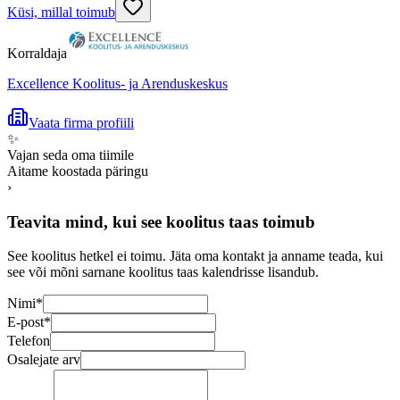
Küsi, millal toimub
Korraldaja
Excellence Koolitus- ja Arenduskeskus
Vaata firma profiili
✨
Vajan seda oma tiimile
Aitame koostada päringu
›
Teavita mind, kui see koolitus taas toimub
See koolitus hetkel ei toimu. Jäta oma kontakt ja anname teada, kui
see või mõni sarnane koolitus taas kalendrisse lisandub.
Nimi
*
E-post
*
Telefon
Osalejate arv