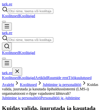
tark
.
ee
Koolitused
Koolitajad
tark
.
ee
Koolitused
Koolitajad
tark
.
ee
Koolitused
Koolitajad
Artiklid
Ruumide rent
Töökuulutused
Avaleht
Koolitused
Juhtimine ja personalitöö
Kuidas
valida, juurutada ja kasutada õpihaldussüsteemi (LMS-i)
organisatsiooni e-õppe vajadustest lähtuvalt?
Juhtimine ja personalitöö
Personalitöö ja -juhtimine
Kuidas valida, juurutada ja kasutada