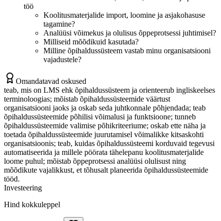
töö
Koolitusmaterjalide import, loomine ja asjakohasuse
tagamine?
Analüüsi võimekus ja olulisus õppeprotsessi juhtimisel?
Milliseid mõõdikuid kasutada?
Milline õpihaldussüsteem vastab minu organisatsiooni
vajadustele?
Omandatavad oskused
teab, mis on LMS ehk õpihaldussüsteem ja orienteerub ingliskeelses
terminoloogias; mõistab õpihaldussüsteemide väärtust
organisatsiooni jaoks ja oskab seda juhtkonnale põhjendada; teab
õpihaldussüsteemide põhilisi võimalusi ja funktsioone; tunneb
õpihaldussüsteemide valimise põhikriteeriume; oskab ette näha ja
toetada õpihaldussüsteemide juurutamisel võimalikke kitsaskohti
organisatsioonis; teab, kuidas õpihaldussüsteemi korduvaid tegevusi
automatiseerida ja millele pöörata tähelepanu koolitusmaterjalide
loome puhul; mõistab õppeprotsessi analüüsi olulisust ning
mõõdikute vajalikkust, et tõhusalt planeerida õpihaldussüsteemide
tööd.
Investeering
Hind kokkuleppel