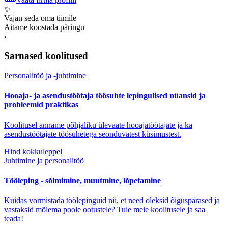
✨
Vajan seda oma tiimile
Aitame koostada päringu
›
Sarnased koolitused
Personalitöö ja -juhtimine
Hooaja- ja asendustöötaja töösuhte lepingulised nüansid ja
probleemid praktikas
Koolitusel anname põhjaliku ülevaate hooajatöötajate ja ka
asendustöötajate töösuhetega seonduvatest küsimustest.
Hind kokkuleppel
Juhtimine ja personalitöö
Tööleping - sõlmimine, muutmine, lõpetamine
Kuidas vormistada töölepinguid nii, et need oleksid õiguspärased ja
vastaksid mõlema poole ootustele? Tule meie koolitusele ja saa
teada!