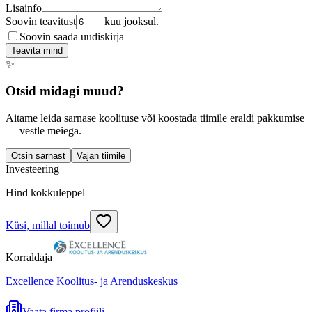
Lisainfo
Soovin teavitust
kuu jooksul.
Soovin saada uudiskirja
Teavita mind
✨
Otsid midagi muud?
Aitame leida sarnase koolituse või koostada tiimile eraldi pakkumise
— vestle meiega.
Otsin sarnast
Vajan tiimile
Investeering
Hind kokkuleppel
Küsi, millal toimub
Korraldaja
Excellence Koolitus- ja Arenduskeskus
Vaata firma profiili