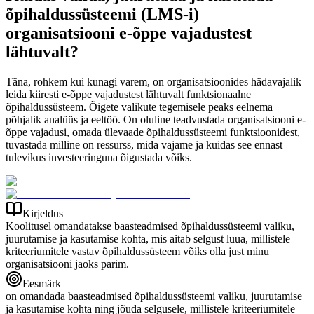
õpihaldussüsteemi (LMS-i)
organisatsiooni e-õppe vajadustest
lähtuvalt?
Täna, rohkem kui kunagi varem, on organisatsioonides hädavajalik
leida kiiresti e-õppe vajadustest lähtuvalt funktsionaalne
õpihaldussüsteem. Õigete valikute tegemisele peaks eelnema
põhjalik analüüs ja eeltöö. On oluline teadvustada organisatsiooni e-
õppe vajadusi, omada ülevaade õpihaldussüsteemi funktsioonidest,
tuvastada milline on ressurss, mida vajame ja kuidas see ennast
tulevikus investeeringuna õigustada võiks.
Kirjeldus
Koolitusel omandatakse baasteadmised õpihaldussüsteemi valiku,
juurutamise ja kasutamise kohta, mis aitab selgust luua, millistele
kriteeriumitele vastav õpihaldussüsteem võiks olla just minu
organisatsiooni jaoks parim.
Eesmärk
on omandada baasteadmised õpihaldussüsteemi valiku, juurutamise
ja kasutamise kohta ning jõuda selgusele, millistele kriteeriumitele