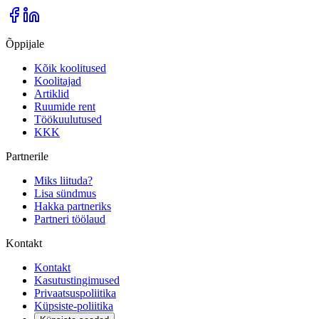
Õppijale
Kõik koolitused
Koolitajad
Artiklid
Ruumide rent
Töökuulutused
KKK
Partnerile
Miks liituda?
Lisa sündmus
Hakka partneriks
Partneri töölaud
Kontakt
Kontakt
Kasutustingimused
Privaatsuspoliitika
Küpsiste-poliitika