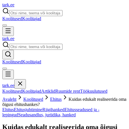
tark
.
ee
Koolitused
Koolitajad
tark
.
ee
Koolitused
Koolitajad
tark
.
ee
Koolitused
Koolitajad
Artiklid
Ruumide rent
Töökuulutused
Avaleht
Koolitused
Ehitus
Kuidas edukalt realiseerida oma
õigusi ehitushankes?
Ehitus
Ehitusjuhtimine
Riigihanked
Ehitusseadused ja -
lepingud
Seadusandlus, juriidika, hanked
Kuidas edukalt realiseerida oma õigusi