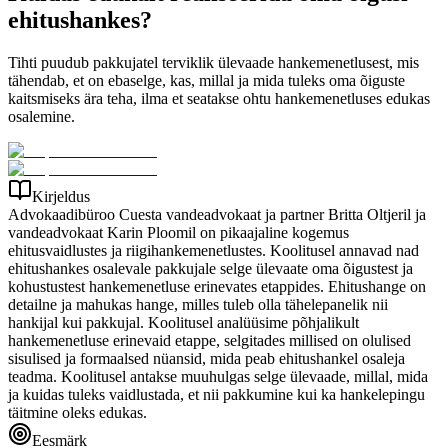
ehitushankes?
Tihti puudub pakkujatel terviklik ülevaade hankemenetlusest, mis
tähendab, et on ebaselge, kas, millal ja mida tuleks oma õiguste
kaitsmiseks ära teha, ilma et seatakse ohtu hankemenetluses edukas
osalemine.
Kirjeldus
Advokaadibüroo Cuesta vandeadvokaat ja partner Britta Oltjeril ja
vandeadvokaat Karin Ploomil on pikaajaline kogemus
ehitusvaidlustes ja riigihankemenetlustes. Koolitusel annavad nad
ehitushankes osalevale pakkujale selge ülevaate oma õigustest ja
kohustustest hankemenetluse erinevates etappides. Ehitushange on
detailne ja mahukas hange, milles tuleb olla tähelepanelik nii
hankijal kui pakkujal. Koolitusel analüüsime põhjalikult
hankemenetluse erinevaid etappe, selgitades millised on olulised
sisulised ja formaalsed nüansid, mida peab ehitushankel osaleja
teadma. Koolitusel antakse muuhulgas selge ülevaade, millal, mida
ja kuidas tuleks vaidlustada, et nii pakkumine kui ka hankelepingu
täitmine oleks edukas.
Eesmärk