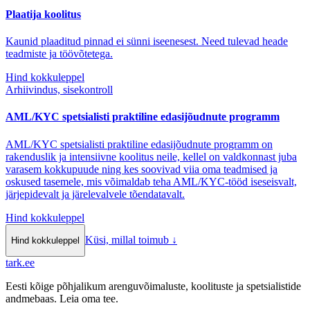
Plaatija koolitus
Kaunid plaaditud pinnad ei sünni iseenesest. Need tulevad heade
teadmiste ja töövõtetega.
Hind kokkuleppel
Arhiivindus, sisekontroll
AML/KYC spetsialisti praktiline edasijõudnute programm
AML/KYC spetsialisti praktiline edasijõudnute programm on
rakenduslik ja intensiivne koolitus neile, kellel on valdkonnast juba
varasem kokkupuude ning kes soovivad viia oma teadmised ja
oskused tasemele, mis võimaldab teha AML/KYC-tööd iseseisvalt,
järjepidevalt ja järelevalvele tõendatavalt.
Hind kokkuleppel
Küsi, millal toimub
↓
Hind kokkuleppel
tark
.
ee
Eesti kõige põhjalikum arenguvõimaluste, koolituste ja spetsialistide
andmebaas. Leia oma tee.