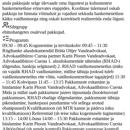
anda pakkujale selge ülevaade oma õigustest ja kohustustest
hankemenetluse erinevates etappides. Koolituse tulemusel oskab
pakkuja ise hinnata võimalust ja vajadust sekkuda hankemenetluse
käiku vaidlustusega ning oskab korrektselt realiseerida enda õigusi.
Sihtgrupp
ehitushangetes osalevad pakkujad.
Programm
09:30 – 09:45 Kogunemine ja tervituskohv 09:45 – 11:30
Riigihanke alusdokumendid Britta Oltjer Vandeadvokaat,
Advokaadibüroo Cuesta partner Karin Ploom Vandeadvokaat,
Advokaadibüroo Cuesta 1. alusdokumentide tähendus (RHAD-i
tõlgendus, hankija selgitused) 2. RHAD vaidlustusmenetlus (miks
on vajalik RHAD vaidlustamine, millise tähtaja jooksul tuleb
vaidlustusmenetlus ette võtta, vaidlustusmenetluse tagajärjed) 11:30
– 11:45 Kohvipaus 11:45 – 13:15 Pakkumuste esitamine ja
hindamine Karin Ploom Vandeadvokaat, Advokaadibüroo Cuesta
Mida ja millal saab pakkumuse juures täpsustada (hooletusvead
pakkumuses, RHAD ebaõige tõlgendamine, pakkumuste tähtaja
pikendamine, hankepassi puudumine või sellega seotud
ebatäpsused) Kvalifikatsioon (sh MTR kanne ja pädeva isiku
kvalifikatsioon) Referentsid (sh teise isiku kogemusele tuginemine)
13:15 – 14:00 Lõuna 14:00 – 15:30 Pakkumuste esitamine ja
hindamine Karin Ploom Vandeadvokaat, Advokaadibüroo Cuesta
Alltöövõtjad (sh nende kontroll) Pakkumuste vastavuse kontroll