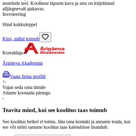
arutelude teel. Koolituse täpsem kava ja sisu on kirjeldatud
alljärgnevalt ajakavas.
Investeering
Hind kokkuleppel
Küsi, millal toimub
Korraldaja
Äripäeva Akadeemia
Vaata firma profiili
✨
Vajan seda oma tiimile
Aitame koostada päringu
›
Teavita mind, kui see koolitus taas toimub
See koolitus hetkel ei toimu. Jäta oma kontakt ja anname teada, kui
see või mõni sarnane koolitus taas kalendrisse lisandub.