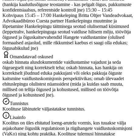
(hankija kaalutlusõiguse teostamine - kas pelgalt õigus, pakkumuste
konfidentsiaalsus, referentside kontroll jne) 15:30 – 15:45
Kohvipaus 15:45 – 17:00 Hankeleping Britta Oltjer Vandeadvokaat,
Advokaadibüroo Cuesta partner Hankelepingu muutmine ja
lõpetamine Hankelepingu täitmisega seotud olulisemad küsimused
(leppetrahv, hankelepinguga seotud vaidluse hilisem mõju, töövõtja
õigused ja õiguskaitsevahendid Hangete vaidlustamine (olulised
formaalsed asjaolud, mille rikkumisel kaebus ei saagi olla edukas;
õigusabikulud jne)
Omandatavad oskused
oskab hinnata alusdokumentide vaidlustamise vajadust ja seda
õigeaegselt ning korrektselt teha; oskab hinnata, kas hankija on
korrektselt jõudnud eduka pakkujani või oleks pakkuja õiguste
kaitsmine vaidlustuskomisjonis perspektiivikas; omab ülevaadet
ehituslepingu olulistest nüanssidest (mida ja kuidas saab muuta,
millised on tellija õigused ja kohustused, millised on töövõtja
õigused ja kohustused jne).
Tunnistus
Koolituse läbinutele väljastatakse tunnistus.
Lisainfo
Koolitus on üles ehitatud loeng-arutelu vormis, kus tuuakse välja
asjakohane õiguslik regulatsioon ja riigihangete vaidlustuskomisjoni
(VaKo) ning kohtu praktika. Koolituse tulemusi hinnatakse