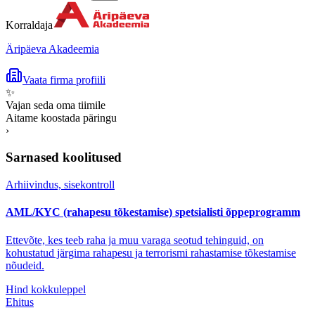
Korraldaja
Äripäeva Akadeemia
Vaata firma profiili
✨
Vajan seda oma tiimile
Aitame koostada päringu
›
Sarnased koolitused
Arhiivindus, sisekontroll
AML/KYC (rahapesu tõkestamise) spetsialisti õppeprogramm
Ettevõte, kes teeb raha ja muu varaga seotud tehinguid, on
kohustatud järgima rahapesu ja terrorismi rahastamise tõkestamise
nõudeid.
Hind kokkuleppel
Ehitus