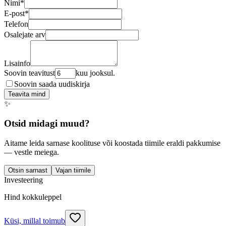
Nimi
*
E-post
*
Telefon
Osalejate arv
Lisainfo
Soovin teavitust
kuu jooksul.
Soovin saada uudiskirja
Teavita mind
✨
Otsid midagi muud?
Aitame leida sarnase koolituse või koostada tiimile eraldi pakkumise
— vestle meiega.
Otsin sarnast
Vajan tiimile
Investeering
Hind kokkuleppel
Küsi, millal toimub