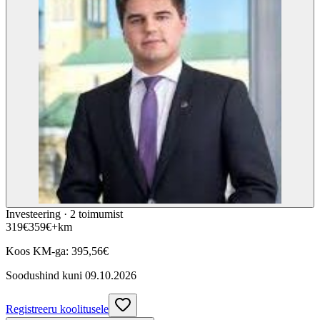
Investeering ·
2
toimumist
319
€
359
€
+km
Koos KM-ga:
395,56
€
Soodushind kuni
09.10.2026
Registreeru koolitusele