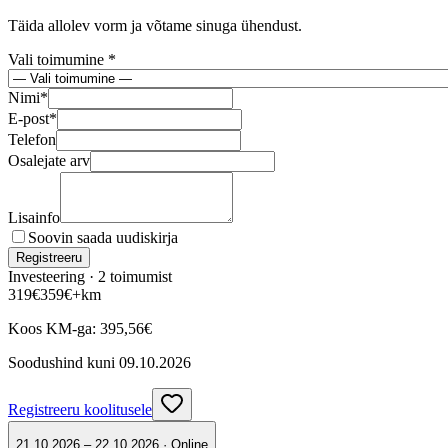
Täida allolev vorm ja võtame sinuga ühendust.
Vali toimumine *
Nimi
*
E-post
*
Telefon
Osalejate arv
Lisainfo
Soovin saada uudiskirja
Registreeru
Investeering ·
2
toimumist
319
€
359
€
+km
Koos KM-ga:
395,56
€
Soodushind kuni
09.10.2026
Registreeru koolitusele
21.10.2026 – 22.10.2026 · Online