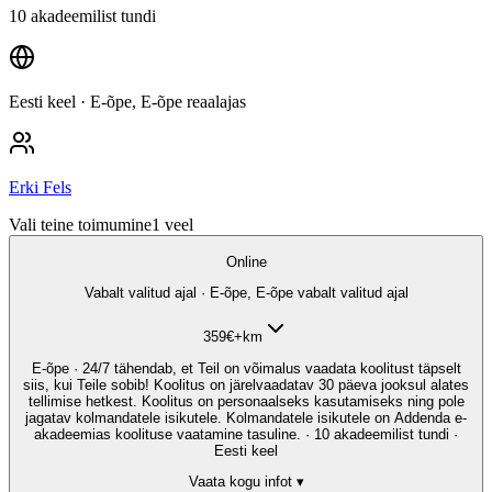
10 akadeemilist tundi
Eesti keel
· E-õpe, E-õpe reaalajas
Erki Fels
Vali teine toimumine
1
veel
Online
Vabalt valitud ajal · E-õpe, E-õpe vabalt valitud ajal
359
€
+km
E-õpe · 24/7 tähendab, et Teil on võimalus vaadata koolitust täpselt
siis, kui Teile sobib! Koolitus on järelvaadatav 30 päeva jooksul alates
tellimise hetkest. Koolitus on personaalseks kasutamiseks ning pole
jagatav kolmandatele isikutele. Kolmandatele isikutele on Addenda e-
akadeemias koolituse vaatamine tasuline. · 10 akadeemilist tundi ·
Eesti keel
Vaata kogu infot ▾