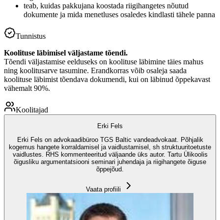
teab, kuidas pakkujana koostada riigihangetes nõutud
dokumente ja mida menetluses osaledes kindlasti tähele panna
Tunnistus
Koolituse läbimisel väljastame tõendi.
Tõendi väljastamise eelduseks on koolituse läbimine täies mahus
ning koolitusarve tasumine. Erandkorras võib osaleja saada
koolituse läbimist tõendava dokumendi, kui on läbinud õppekavast
vähemalt 90%.
Koolitajad
Erki Fels
Erki Fels on advokaadibüroo TGS Baltic vandeadvokaat. Põhjalik
kogemus hangete korraldamisel ja vaidlustamisel, sh struktuuritoetuste
vaidlustes. RHS kommenteeritud väljaande üks autor. Tartu Ülikoolis
õigusliku argumentatsiooni seminari juhendaja ja riigihangete õiguse
õppejõud.
Vaata profiili