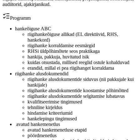
audiitorid, ajakirjanikud.
Programm
hankeõiguse ABC
riigihankeõiguse allikad (EL direktiivid, RHS,
hankekord)
riigihanke korraldamise eesmärgid
RHSi üldpõhimõtete seos praktikaga
hankija, pakkuja, huvitatud isik
kuidas otsustada, millised reeglid ostule kohalduvad
erandid, millal ei pea riigihanget korraldama
riigihanke alusdokumendid
riigihanke alusdokumentide siduvus (nii pakkujale kui
hankijale)
riigihanke alusdokumentide koostamise põhimõtted
riigihanke alusdokumentide selgitamise lubatavus
kvalifitseerimise tingimused
tehniline kirjeldus
hindamise kriteeriumid
hankelepingu tingimused
avatud hankemenetlus
avatud hankemenetluse etapid
pöördmenetlus