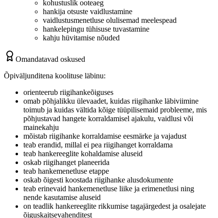
kohustuslik ooteaeg
hankija otsuste vaidlustamine
vaidlustusmenetluse olulisemad meelespead
hankelepingu tühisuse tuvastamine
kahju hüvitamise nõuded
Omandatavad oskused
Õpiväljunditena koolituse läbinu:
orienteerub riigihankeõiguses
omab põhjalikku ülevaadet, kuidas riigihanke läbiviimine
toimub ja kuidas vältida kõige tüüpilisemaid probleeme, mis
põhjustavad hangete korraldamisel ajakulu, vaidlusi või
mainekahju
mõistab riigihanke korraldamise eesmärke ja vajadust
teab erandid, millal ei pea riigihanget korraldama
teab hankereeglite kohaldamise aluseid
oskab riigihanget planeerida
teab hankemenetluse etappe
oskab õigesti koostada riigihanke alusdokumente
teab erinevaid hankemenetluse liike ja erimenetlusi ning
nende kasutamise aluseid
on teadlik hankereeglite rikkumise tagajärgedest ja osalejate
õiguskaitsevahenditest