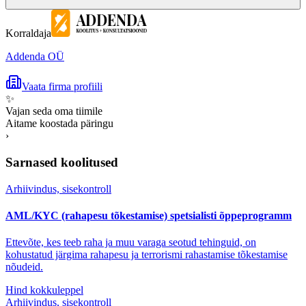
Korraldaja
Addenda OÜ
Vaata firma profiili
✨
Vajan seda oma tiimile
Aitame koostada päringu
›
Sarnased koolitused
Arhiivindus, sisekontroll
AML/KYC (rahapesu tõkestamise) spetsialisti õppeprogramm
Ettevõte, kes teeb raha ja muu varaga seotud tehinguid, on
kohustatud järgima rahapesu ja terrorismi rahastamise tõkestamise
nõudeid.
Hind kokkuleppel
Arhiivindus, sisekontroll