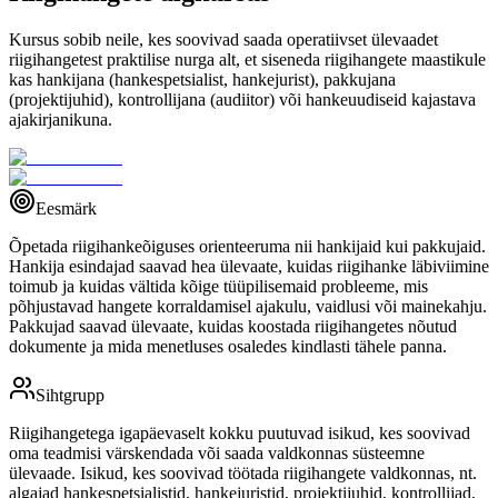
Kursus sobib neile, kes soovivad saada operatiivset ülevaadet
riigihangetest praktilise nurga alt, et siseneda riigihangete maastikule
kas hankijana (hankespetsialist, hankejurist), pakkujana
(projektijuhid), kontrollijana (audiitor) või hankeuudiseid kajastava
ajakirjanikuna.
Eesmärk
Õpetada riigihankeõiguses orienteeruma nii hankijaid kui pakkujaid.
Hankija esindajad saavad hea ülevaate, kuidas riigihanke läbiviimine
toimub ja kuidas vältida kõige tüüpilisemaid probleeme, mis
põhjustavad hangete korraldamisel ajakulu, vaidlusi või mainekahju.
Pakkujad saavad ülevaate, kuidas koostada riigihangetes nõutud
dokumente ja mida menetluses osaledes kindlasti tähele panna.
Sihtgrupp
Riigihangetega igapäevaselt kokku puutuvad isikud, kes soovivad
oma teadmisi värskendada või saada valdkonnas süsteemne
ülevaade. Isikud, kes soovivad töötada riigihangete valdkonnas, nt.
algajad hankespetsialistid, hankejuristid, projektijuhid, kontrollijad,