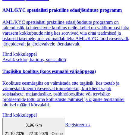
AML/KYC spetsialisti praktiline edasijõudnute programm
AML/KYC spetsialisti praktiline edasijõudnute programm on
rakenduslik ja intensiivne koolitus neile, kellel on valdkonnast juba
varasem kokkupuude ning kes soovivad viia oma teadmised ja
oskused tasemele, mis võimaldab teha AML/KYC-tööd iseseisvalt,
järjepidevalt ja järelevalvele tõendatavalt.
Hind kokkuleppel
Avalik sektor, haridus, sotsiaaltöö
Tugiisiku koolitus (koos esmaabi väljaõppega)
Koolituse eesmärgiks on valmistada ette tugiisik, kes toetab ja
võimestab kliendi iseseisvat toimetulekut, kui klient vajab
sotsiaalsete, majanduslike, psühholoogiliste või tervislike
probleemide tõttu oma kohustuste täitmisel ja õiguste teostamisel
olulisel määral kõrvalabi.
Hind kokkuleppel
Registreeru
↓
319
€
+km
21.10.2026 – 22.10.2026 · Online