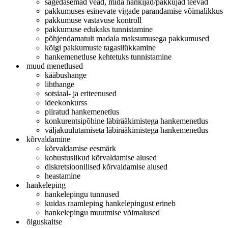
sagedasemad vead, mida hankijad/pakkujad teevad
pakkumuses esinevate vigade parandamise võimalikkus
pakkumuse vastavuse kontroll
pakkumuse edukaks tunnistamine
põhjendamatult madala maksumusega pakkumused
kõigi pakkumuste tagasilükkamine
hankemenetluse kehtetuks tunnistamine
muud menetlused
kääbushange
lihthange
sotsiaal- ja eriteenused
ideekonkurss
piiratud hankemenetlus
konkurentsipõhine läbirääkimistega hankemenetlus
väljakuulutamiseta läbirääkimistega hankemenetlus
kõrvaldamine
kõrvaldamise eesmärk
kohustuslikud kõrvaldamise alused
diskretsioonilised kõrvaldamise alused
heastamine
hankeleping
hankelepingu tunnused
kuidas raamleping hankelepingust erineb
hankelepingu muutmise võimalused
õiguskaitse