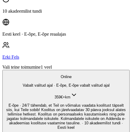
10 akadeemilist tundi
Eesti keel
· E-õpe, E-õpe reaalajas
Erki Fels
Vali teine toimumine
1
veel
Online
Vabalt valitud ajal · E-õpe, E-õpe vabalt valitud ajal
359
€
+km
E-õpe · 24/7 tähendab, et Teil on võimalus vaadata koolitust täpselt
siis, kui Teile sobib! Koolitus on järelvaadatav 30 päeva jooksul alates
tellimise hetkest. Koolitus on personaalseks kasutamiseks ning pole
jagatav kolmandatele isikutele. Kolmandatele isikutele on Addenda e-
akadeemias koolituse vaatamine tasuline. · 10 akadeemilist tundi ·
Eesti keel