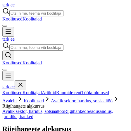
tark
.
ee
Koolitused
Koolitajad
tark
.
ee
Koolitused
Koolitajad
tark
.
ee
Koolitused
Koolitajad
Artiklid
Ruumide rent
Töökuulutused
Avaleht
Koolitused
Avalik sektor, haridus, sotsiaaltöö
Riigihangete algkursus
Avalik sektor, haridus, sotsiaaltöö
Riigihanked
Seadusandlus,
juriidika, hanked
Riigihangete algkursus