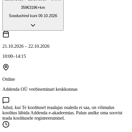
359
€
319
€
+km
Soodushind kuni
09.10.2026
21.10.2026 – 22.10.2026
10:00
–14:15
Online
Addenda OÜ veebiseminari keskkonnas
Juhul, kui Te koolitusel reaalajas osaleda ei saa, on võimalus
koolitus läbida Addenda e-akadeemias. Palun andke oma soovist
teada koolitusele registreerumisel.