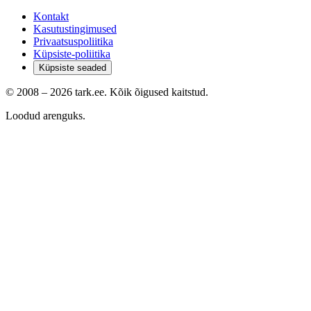
Kontakt
Kasutustingimused
Privaatsuspoliitika
Küpsiste-poliitika
Küpsiste seaded
© 2008 –
2026
tark.ee. Kõik õigused kaitstud.
Loodud arenguks.