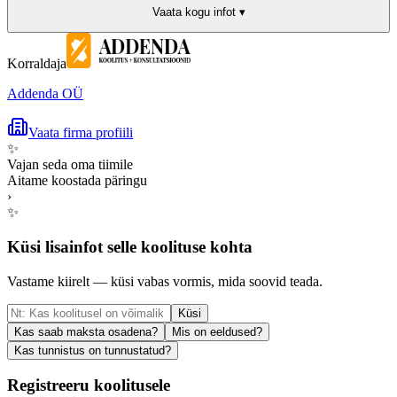
Vaata kogu infot ▾
Korraldaja
Addenda OÜ
Vaata firma profiili
✨
Vajan seda oma tiimile
Aitame koostada päringu
›
✨
Küsi lisainfot selle koolituse kohta
Vastame kiirelt — küsi vabas vormis, mida soovid teada.
Küsi
Kas saab maksta osadena?
Mis on eeldused?
Kas tunnistus on tunnustatud?
Registreeru koolitusele