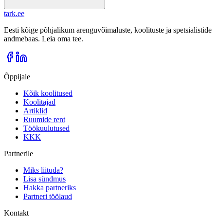
tark
.
ee
Eesti kõige põhjalikum arenguvõimaluste, koolituste ja spetsialistide
andmebaas. Leia oma tee.
Õppijale
Kõik koolitused
Koolitajad
Artiklid
Ruumide rent
Töökuulutused
KKK
Partnerile
Miks liituda?
Lisa sündmus
Hakka partneriks
Partneri töölaud
Kontakt