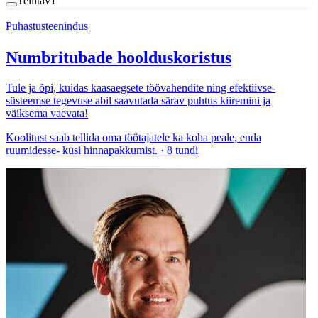
Tellitav
1
Puhastusteenindus
Numbritubade hoolduskoristus
Tule ja õpi, kuidas kaasaegsete töövahendite ning efektiivse-
süsteemse tegevuse abil saavutada särav puhtus kiiremini ja
väiksema vaevata!
Koolitust saab tellida oma töötajatele ka koha peale, enda
ruumidesse- küsi hinnapakkumist. · 8 tundi