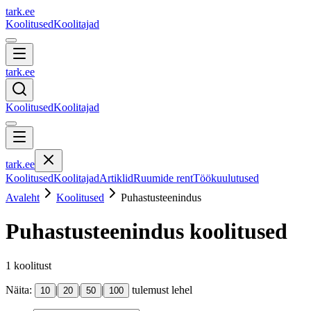
tark
.
ee
Koolitused
Koolitajad
tark
.
ee
Koolitused
Koolitajad
tark
.
ee
Koolitused
Koolitajad
Artiklid
Ruumide rent
Töökuulutused
Avaleht
Koolitused
Puhastusteenindus
Puhastusteenindus
koolitused
1
koolitust
Näita:
|
|
|
tulemust lehel
10
20
50
100