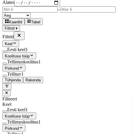
Alates
–
Kaardid
Tabel
Filtrid ▾
Filtrid
Keel
Eesti keel
1
Koolituse tüüp
Tellimuskoolitus
1
Piirkond
Tellitav
1
Tühjenda
Rakenda
Filtreeri
Keel
Eesti keel
1
Koolituse tüüp
Tellimuskoolitus
1
Piirkond