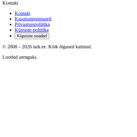
Kontakt
Kontakt
Kasutustingimused
Privaatsuspoliitika
Küpsiste-poliitika
Küpsiste seaded
© 2008 –
2026
tark.ee. Kõik õigused kaitstud.
Loodud arenguks.