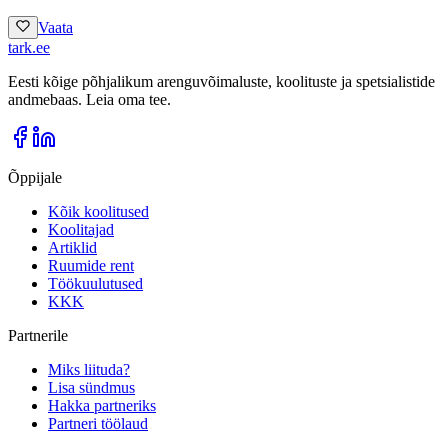
Vaata
tark
.
ee
Eesti kõige põhjalikum arenguvõimaluste, koolituste ja spetsialistide
andmebaas. Leia oma tee.
Õppijale
Kõik koolitused
Koolitajad
Artiklid
Ruumide rent
Töökuulutused
KKK
Partnerile
Miks liituda?
Lisa sündmus
Hakka partneriks
Partneri töölaud