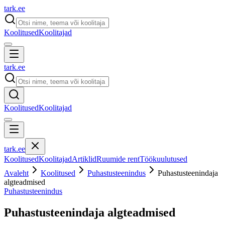
tark
.
ee
Koolitused
Koolitajad
tark
.
ee
Koolitused
Koolitajad
tark
.
ee
Koolitused
Koolitajad
Artiklid
Ruumide rent
Töökuulutused
Avaleht
Koolitused
Puhastusteenindus
Puhastusteenindaja
algteadmised
Puhastusteenindus
Puhastusteenindaja algteadmised