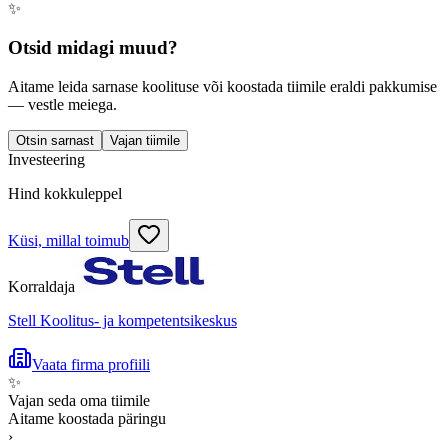
✨
Otsid midagi muud?
Aitame leida sarnase koolituse või koostada tiimile eraldi pakkumise
— vestle meiega.
Otsin sarnast
Vajan tiimile
Investeering
Hind kokkuleppel
Küsi, millal toimub
Korraldaja
Stell Koolitus- ja kompetentsikeskus
Vaata firma profiili
✨
Vajan seda oma tiimile
Aitame koostada päringu
›