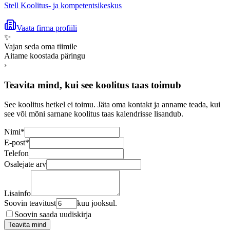
Stell Koolitus- ja kompetentsikeskus
Vaata firma profiili
✨
Vajan seda oma tiimile
Aitame koostada päringu
›
Teavita mind, kui see koolitus taas toimub
See koolitus hetkel ei toimu. Jäta oma kontakt ja anname teada, kui
see või mõni sarnane koolitus taas kalendrisse lisandub.
Nimi
*
E-post
*
Telefon
Osalejate arv
Lisainfo
Soovin teavitust
kuu jooksul.
Soovin saada uudiskirja
Teavita mind