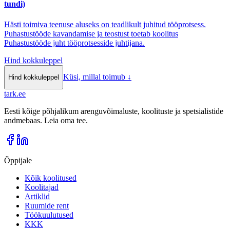
tundi)
Hästi toimiva teenuse aluseks on teadlikult juhitud tööprotsess.
Puhastustööde kavandamise ja teostust toetab koolitus
Puhastustööde juht tööprotsesside juhtijana.
Hind kokkuleppel
Küsi, millal toimub
↓
Hind kokkuleppel
tark
.
ee
Eesti kõige põhjalikum arenguvõimaluste, koolituste ja spetsialistide
andmebaas. Leia oma tee.
Õppijale
Kõik koolitused
Koolitajad
Artiklid
Ruumide rent
Töökuulutused
KKK