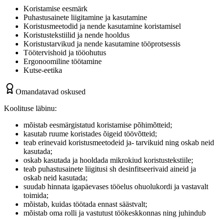
Koristamise eesmärk
Puhastusainete liigitamine ja kasutamine
Koristusmeetodid ja nende kasutamine koristamisel
Koristustekstiilid ja nende hooldus
Koristustarvikud ja nende kasutamine tööprotsessis
Töötervishoid ja tööohutus
Ergonoomiline töötamine
Kutse-eetika
Omandatavad oskused
Koolituse läbinu:
mõistab eesmärgistatud koristamise põhimõtteid;
kasutab ruume koristades õigeid töövõtteid;
teab erinevaid koristusmeetodeid ja- tarvikuid ning oskab neid
kasutada;
oskab kasutada ja hooldada mikrokiud koristustekstiile;
teab puhastusainete liigitusi sh desinfitseerivaid aineid ja
oskab neid kasutada;
suudab hinnata igapäevases tööelus ohuolukordi ja vastavalt
toimida;
mõistab, kuidas töötada ennast säästvalt;
mõistab oma rolli ja vastutust töökeskkonnas ning juhindub