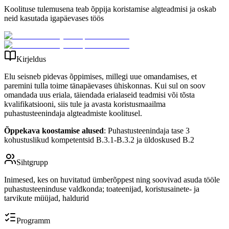
Koolituse tulemusena teab õppija koristamise algteadmisi ja oskab
neid kasutada igapäevases töös
Kirjeldus
Elu seisneb pidevas õppimises, millegi uue omandamises, et
paremini tulla toime tänapäevases ühiskonnas. Kui sul on soov
omandada uus eriala, täiendada erialaseid teadmisi või tõsta
kvalifikatsiooni, siis tule ja avasta koristusmaailma
puhastusteenindaja algteadmiste koolitusel.
Õppekava koostamise alused
: Puhastusteenindaja tase 3
kohustuslikud kompetentsid B.3.1-B.3.2 ja üldoskused B.2
Sihtgrupp
Inimesed, kes on huvitatud ümberõppest ning soovivad asuda tööle
puhastusteeninduse valdkonda; toateenijad, koristusainete- ja
tarvikute müüjad, haldurid
Programm