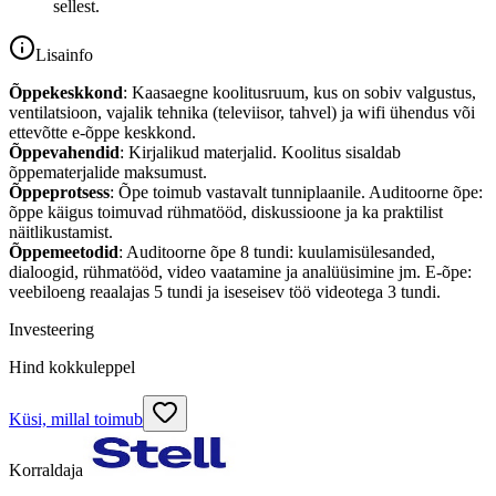
sellest.
Lisainfo
Õppekeskkond
: Kaasaegne koolitusruum, kus on sobiv valgustus,
ventilatsioon, vajalik tehnika (televiisor, tahvel) ja wifi ühendus või
ettevõtte e-õppe keskkond.
Õppevahendid
: Kirjalikud materjalid. Koolitus sisaldab
õppematerjalide maksumust.
Õppeprotsess
: Õpe toimub vastavalt tunniplaanile. Auditoorne õpe:
õppe käigus toimuvad rühmatööd, diskussioone ja ka praktilist
näitlikustamist.
Õppemeetodid
: Auditoorne õpe 8 tundi: kuulamisülesanded,
dialoogid, rühmatööd, video vaatamine ja analüüsimine jm. E-õpe:
veebiloeng reaalajas 5 tundi ja iseseisev töö videotega 3 tundi.
Investeering
Hind kokkuleppel
Küsi, millal toimub
Korraldaja