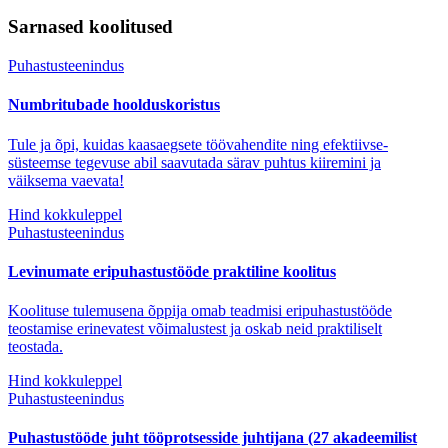
Sarnased koolitused
Puhastusteenindus
Numbritubade hoolduskoristus
Tule ja õpi, kuidas kaasaegsete töövahendite ning efektiivse-
süsteemse tegevuse abil saavutada särav puhtus kiiremini ja
väiksema vaevata!
Hind kokkuleppel
Puhastusteenindus
Levinumate eripuhastustööde praktiline koolitus
Koolituse tulemusena õppija omab teadmisi eripuhastustööde
teostamise erinevatest võimalustest ja oskab neid praktiliselt
teostada.
Hind kokkuleppel
Puhastusteenindus
Puhastustööde juht tööprotsesside juhtijana (27 akadeemilist