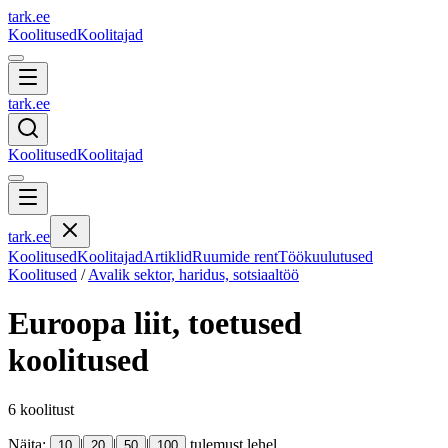
tark
.
ee
Koolitused
Koolitajad
tark
.
ee
Koolitused
Koolitajad
tark
.
ee
Koolitused
Koolitajad
Artiklid
Ruumide rent
Töökuulutused
Koolitused
/
Avalik sektor, haridus, sotsiaaltöö
Euroopa liit, toetused
koolitused
6
koolitust
Näita:
|
|
|
tulemust lehel
10
20
50
100