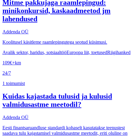
Mitme pakkujaga raamlepingud:
minikonkursid, kaskaadmeetod jm
lahendused
Addenda OÜ
Koolitusel käsitleme raamlepingutega seotud küsimusi.
Avalik sektor, haridus, sotsiaaltöö
Euroopa liit, toetused
Riigihanked
109
€
+km
24/7
1
toimumist
Kuidas kajastada tulusid ja kulusid
valmidusastme meetodil?
Addenda OÜ
Eesti finantsaruandluse standardi kohaselt kasutatakse teenustest
saadava tulu kajastamisel valmidusastme meetodit, eriti oluline on