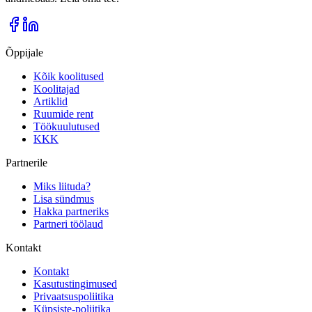
Õppijale
Kõik koolitused
Koolitajad
Artiklid
Ruumide rent
Töökuulutused
KKK
Partnerile
Miks liituda?
Lisa sündmus
Hakka partneriks
Partneri töölaud
Kontakt
Kontakt
Kasutustingimused
Privaatsuspoliitika
Küpsiste-poliitika