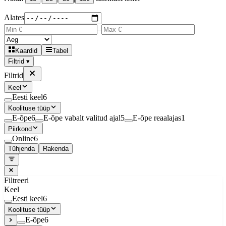
Alates
–
Kaardid
Tabel
Filtrid ▾
Filtrid
Keel
Eesti keel
6
Koolituse tüüp
E-õpe
6
E-õpe vabalt valitud ajal
5
E-õpe reaalajas
1
Piirkond
Online
6
Tühjenda
Rakenda
Filtreeri
Keel
Eesti keel
6
Koolituse tüüp
E-õpe
6