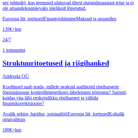
see juhtudel, kus teenused ulatuvad ühest majandusaastast teise ja ei
ole aruandekuupäevaks täielikult lõpetatud.
Euroopa liit, toetused
Finantsjuhtimine
Maksud ja aruandlus
139
€
+km
24/7
1
toimumist
Struktuuritoetused ja riigihanked
Addenda OÜ
Koolitusel saab teada, millele peaksid audiitorid riigihangete
õiguspärasuse kontrollimenetluses tähelepanu pöörama? Samuti,
kuidas viia läbi eeskujulikku riigihanget ja vältida
finantskorrektsioone?
Avalik sektor, haridus, sotsiaaltöö
Euroopa liit, toetused
Kohalik
omavalitsus
189
€
+km