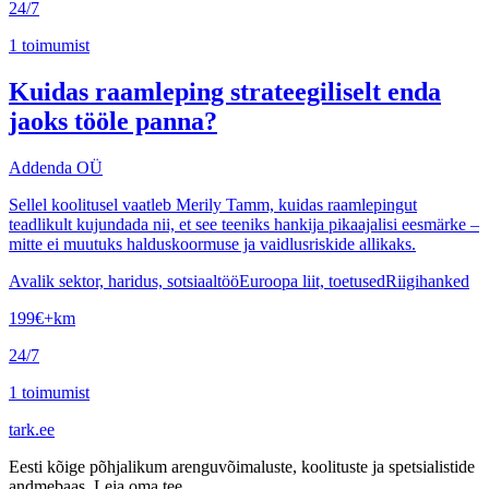
24/7
1
toimumist
Kuidas raamleping strateegiliselt enda
jaoks tööle panna?
Addenda OÜ
Sellel koolitusel vaatleb Merily Tamm, kuidas raamlepingut
teadlikult kujundada nii, et see teeniks hankija pikaajalisi eesmärke –
mitte ei muutuks halduskoormuse ja vaidlusriskide allikaks.
Avalik sektor, haridus, sotsiaaltöö
Euroopa liit, toetused
Riigihanked
199
€
+km
24/7
1
toimumist
tark
.
ee
Eesti kõige põhjalikum arenguvõimaluste, koolituste ja spetsialistide
andmebaas. Leia oma tee.