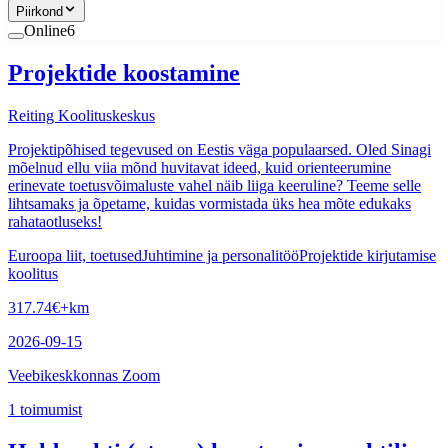
Piirkond
Online
6
Projektide koostamine
Reiting Koolituskeskus
Projektipõhised tegevused on Eestis väga populaarsed. Oled Sinagi
mõelnud ellu viia mõnd huvitavat ideed, kuid orienteerumine
erinevate toetusvõimaluste vahel näib liiga keeruline? Teeme selle
lihtsamaks ja õpetame, kuidas vormistada üks hea mõte edukaks
rahataotluseks!
Euroopa liit, toetused
Juhtimine ja personalitöö
Projektide kirjutamise
koolitus
317.74
€
+km
2026-09-15
Veebikeskkonnas Zoom
1
toimumist