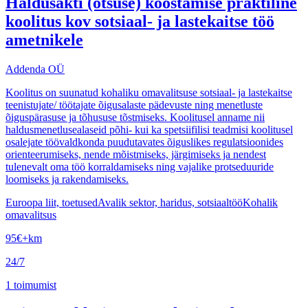
Haldusakti (otsuse) koostamise praktiline
koolitus kov sotsiaal- ja lastekaitse töö
ametnikele
Addenda OÜ
Koolitus on suunatud kohaliku omavalitsuse sotsiaal- ja lastekaitse
teenistujate/ töötajate õigusalaste pädevuste ning menetluste
õiguspärasuse ja tõhususe tõstmiseks. Koolitusel anname nii
haldusmenetlusealaseid põhi- kui ka spetsiifilisi teadmisi koolitusel
osalejate töövaldkonda puudutavates õiguslikes regulatsioonides
orienteerumiseks, nende mõistmiseks, järgimiseks ja nendest
tulenevalt oma töö korraldamiseks ning vajalike protseduuride
loomiseks ja rakendamiseks.
Euroopa liit, toetused
Avalik sektor, haridus, sotsiaaltöö
Kohalik
omavalitsus
95
€
+km
24/7
1
toimumist