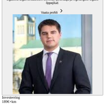
õppejõud.
Vaata profiili
Investeering
189
€
+km