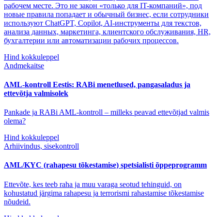
рабочем месте. Это не закон «только для IT-компаний», под
новые правила попадает и обычный бизнес, если сотрудники
используют ChatGPT, Copilot, AI-инструменты для текстов,
анализа данных, маркетинга, клиентского обслуживания, HR,
бухгалтерии или автоматизации рабочих процессов.
Hind kokkuleppel
Andmekaitse
AML-kontroll Eestis: RABi menetlused, pangasaladus ja
ettevõtja valmisolek
Pankade ja RABi AML-kontroll – milleks peavad ettevõtjad valmis
olema?
Hind kokkuleppel
Arhiivindus, sisekontroll
AML/KYC (rahapesu tõkestamise) spetsialisti õppeprogramm
Ettevõte, kes teeb raha ja muu varaga seotud tehinguid, on
kohustatud järgima rahapesu ja terrorismi rahastamise tõkestamise
nõudeid.