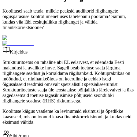
Koolitusel saab teada, millele peaksid audiitorid riigihangete
õiguspärasuse kontrollimenetluses tähelepanu pöörama? Samuti,
kuidas viia läbi eeskujulikku riigihanget ja vältida
finantskorrektsioone?
Kirjeldus
Struktuuritoetus on rahaline abi EL eelarvest, et edendada Eesti
majandust ja avalikke huve. Sageli peab toetuse saaja järgima
riigihangete seadust ja korraldama riigihankeid. Kohtupraktikas on
mööndud, et riigihankeõigus on keeruline ja eeldab isegi
õigusalaseid teadmisi omavalt spetsialistilt spetsialiseerumist.
Struktuuritoetuste saaja üle teostatakse põhjalikku järelevalvet ja üks
sagedasemaid toetuse tagasiküsimise põhjuseid seondubki
riigihangete seaduse (RHS) rikkumisega.
Koolituse käigus vaatleme ka levinumaid eksimusi ja õpetlikke
kaasuseid, mis on toonud kaasa finantskorrektsiooni, ja kuidas neid
eksimusi vältida.
Sihtgrupp