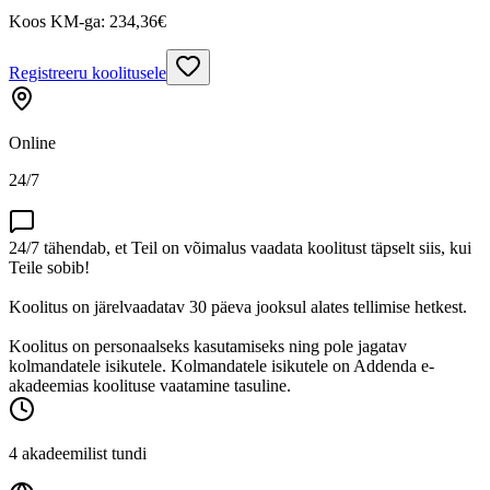
Koos KM-ga:
234,36
€
Registreeru koolitusele
Online
24/7
24/7 tähendab, et Teil on võimalus vaadata koolitust täpselt siis, kui
Teile sobib!
Koolitus on järelvaadatav 30 päeva jooksul alates tellimise hetkest.
Koolitus on personaalseks kasutamiseks ning pole jagatav
kolmandatele isikutele. Kolmandatele isikutele on Addenda e-
akadeemias koolituse vaatamine tasuline.
4 akadeemilist tundi