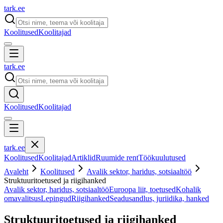
tark
.
ee
Koolitused
Koolitajad
tark
.
ee
Koolitused
Koolitajad
tark
.
ee
Koolitused
Koolitajad
Artiklid
Ruumide rent
Töökuulutused
Avaleht
Koolitused
Avalik sektor, haridus, sotsiaaltöö
Struktuuritoetused ja riigihanked
Avalik sektor, haridus, sotsiaaltöö
Euroopa liit, toetused
Kohalik
omavalitsus
Lepingud
Riigihanked
Seadusandlus, juriidika, hanked
Struktuuritoetused ja riigihanked