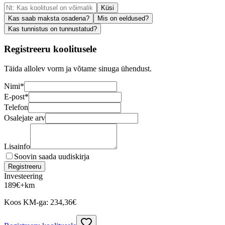
Küsi
Kas saab maksta osadena?
Mis on eeldused?
Kas tunnistus on tunnustatud?
Registreeru koolitusele
Täida allolev vorm ja võtame sinuga ühendust.
Nimi
*
E-post
*
Telefon
Osalejate arv
Lisainfo
Soovin saada uudiskirja
Registreeru
Investeering
189
€
+km
Koos KM-ga:
234,36
€