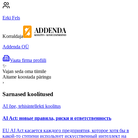
Erki Fels
Korraldaja
Addenda OÜ
Vaata firma profiili
✨
Vajan seda oma tiimile
Aitame koostada päringu
›
Sarnased koolitused
AI õpe, tehisintellekti koolitus
AI Act: новые правила, риски и ответственность
EU AI Act касается каждого предприятия, которое хотя бы в
какой-то степени использует искусственный интеллект на