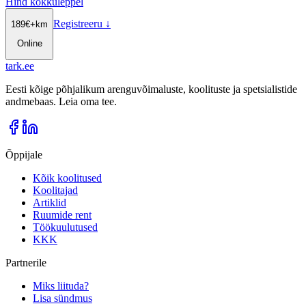
Hind kokkuleppel
Registreeru
↓
189
€
+km
Online
tark
.
ee
Eesti kõige põhjalikum arenguvõimaluste, koolituste ja spetsialistide
andmebaas. Leia oma tee.
Õppijale
Kõik koolitused
Koolitajad
Artiklid
Ruumide rent
Töökuulutused
KKK
Partnerile
Miks liituda?
Lisa sündmus