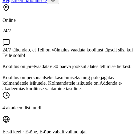
Registreeru koolitusele
Online
24/7
24/7 tähendab, et Teil on võimalus vaadata koolitust täpselt siis, kui
Teile sobib!
Koolitus on järelvaadatav 30 päeva jooksul alates tellimise hetkest.
Koolitus on personaalseks kasutamiseks ning pole jagatav
kolmandatele isikutele. Kolmandatele isikutele on Addenda e-
akadeemias koolituse vaatamine tasuline.
4 akadeemilist tundi
Eesti keel
· E-õpe, E-õpe vabalt valitud ajal