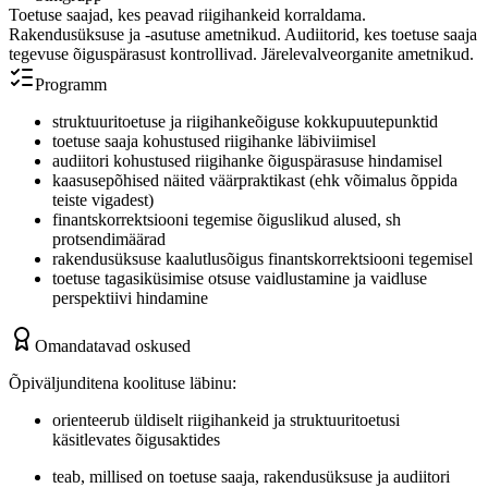
Toetuse saajad, kes peavad riigihankeid korraldama.
Rakendusüksuse ja -asutuse ametnikud. Audiitorid, kes toetuse saaja
tegevuse õiguspärasust kontrollivad. Järelevalveorganite ametnikud.
Programm
struktuuritoetuse ja riigihankeõiguse kokkupuutepunktid
toetuse saaja kohustused riigihanke läbiviimisel
audiitori kohustused riigihanke õiguspärasuse hindamisel
kaasusepõhised näited väärpraktikast (ehk võimalus õppida
teiste vigadest)
finantskorrektsiooni tegemise õiguslikud alused, sh
protsendimäärad
rakendusüksuse kaalutlusõigus finantskorrektsiooni tegemisel
toetuse tagasiküsimise otsuse vaidlustamine ja vaidluse
perspektiivi hindamine
Omandatavad oskused
Õpiväljunditena koolituse läbinu:
orienteerub üldiselt riigihankeid ja struktuuritoetusi
käsitlevates õigusaktides
teab, millised on toetuse saaja, rakendusüksuse ja audiitori