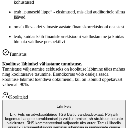
kohustused
teab „punaseid lippe“ - eksimused, mis alati audiitoritele silma
jäävad
omab ülevaadet viimaste aastate finantskorrektsiooni otsustest
teab, kuidas käib finantskorrektsiooni vaidlustamine ja kuidas
hinnata vaidluse perspektiivi
Tunnistus
Koolituse läbimisel väljastame tunnistuse.
Tunnistuse väljastamise eelduseks on koolituse läbimine täies mahus
ning koolitusarve tasumine. Erandkorras võib osaleja saada
koolituse läbimist tõendava dokumendi, kui on läbinud õppekavast
vähemalt 90%.
Koolitajad
Erki Fels
Erki Fels on advokaadibüroo TGS Baltic vandeadvokaat. Põhjalik
kogemus hangete korraldamisel ja vaidlustamisel, sh struktuuritoetuste
vaidlustes. RHS kommenteeritud väljaande üks autor. Tartu Ülikoolis
õigusliku argumentatsiooni seminari juhendaja ja riigihangete õiguse