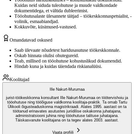
Kuidas neid siduda tuleohutuse ja muude valdkondade
dokumentidega, et vältida dubleerimist.
Tööohutusalaste ülesannete täitjad – töökeskkonnaspetsialist, -
volinik, esmaabiandjad.
Kokkuvõte, küsimused-vastused.
Omandatavad oskused
Saab ülevaate nõudetest haridusasutuse töökeskkonnale.
Oskab hinnata olulisi ohutegureid.
Teab, millised on tööohutuse kohustuslikud dokumendid.
Hindab kuna ja kuidas täiendada riskianalüüsi.
Koolitajad
Ille Nakurt-Murumaa
jurist-töökeskkonna konsultant Ille Nakurt-Murumaa on töötervishoiu ja
tööohutuse ning tööõiguse valdkonna koolitaja-praktik. Ta omab Tartu
Ülikooli õigusteaduskonna magistrikraadi. Alates 1995. aastast on ta
töötanud erinavates asutustes juriidilise oskakonna juhatajana,
administratsiooni juhina ning tööohutuse talituse juhatajana.
Täiskasvanute koolitajana on ta tegev alates 2003. aastast.
Vaata profiili