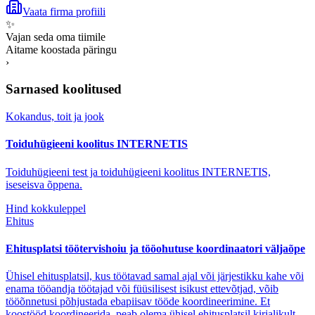
Vaata firma profiili
✨
Vajan seda oma tiimile
Aitame koostada päringu
›
Sarnased koolitused
Kokandus, toit ja jook
Toiduhügieeni koolitus INTERNETIS
Toiduhügieeni test ja toiduhügieeni koolitus INTERNETIS,
iseseisva õppena.
Hind kokkuleppel
Ehitus
Ehitusplatsi töötervishoiu ja tööohutuse koordinaatori väljaõpe
Ühisel ehitusplatsil, kus töötavad samal ajal või järjestikku kahe või
enama tööandja töötajad või füüsilisest isikust ettevõtjad, võib
tööõnnetusi põhjustada ebapiisav tööde koordineerimine. Et
koostööd koordineerida, peab olema ühisel ehitusplatsil kirjalikult