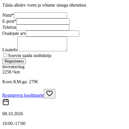
Täida allolev vorm ja võtame sinuga ühendust.
Nimi
*
E-post
*
Telefon
Osalejate arv
Lisainfo
Soovin saada uudiskirja
Registreeru
Investeering
225
€
+km
Koos KM-ga:
279
€
Registreeru koolitusele
08.10.2026
10:00
–17:00