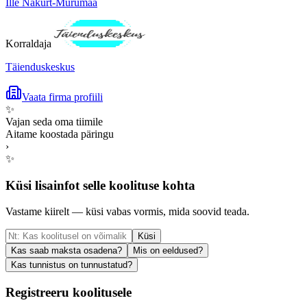
Ille Nakurt-Murumaa
Korraldaja
Täienduskeskus
Vaata firma profiili
✨
Vajan seda oma tiimile
Aitame koostada päringu
›
✨
Küsi lisainfot selle koolituse kohta
Vastame kiirelt — küsi vabas vormis, mida soovid teada.
Küsi
Kas saab maksta osadena?
Mis on eeldused?
Kas tunnistus on tunnustatud?
Registreeru koolitusele