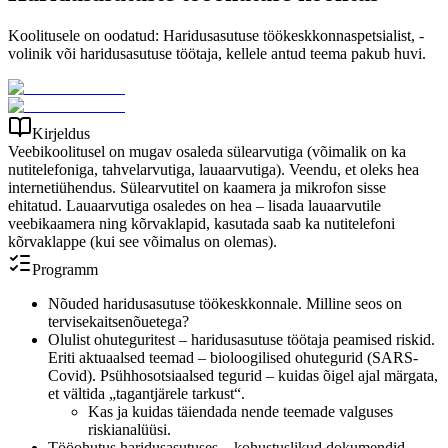
Koolitusele on oodatud: Haridusasutuse töökeskkonnaspetsialist, -
volinik või haridusasutuse töötaja, kellele antud teema pakub huvi.
Kirjeldus
Veebikoolitusel on mugav osaleda sülearvutiga (võimalik on ka
nutitelefoniga, tahvelarvutiga, lauaarvutiga). Veendu, et oleks hea
internetiühendus. Sülearvutitel on kaamera ja mikrofon sisse
ehitatud. Lauaarvutiga osaledes on hea – lisada lauaarvutile
veebikaamera ning kõrvaklapid, kasutada saab ka nutitelefoni
kõrvaklappe (kui see võimalus on olemas).
Programm
Nõuded haridusasutuse töökeskkonnale. Milline seos on
tervisekaitsenõuetega?
Olulist ohuteguritest – haridusasutuse töötaja peamised riskid.
Eriti aktuaalsed teemad – bioloogilised ohutegurid (SARS-
Covid). Psühhosotsiaalsed tegurid – kuidas õigel ajal märgata,
et vältida „tagantjärele tarkust“.
Kas ja kuidas täiendada nende teemade valguses
riskianalüüsi.
Tööohutus haridusasutuses – kohustuslikud dokumendid.