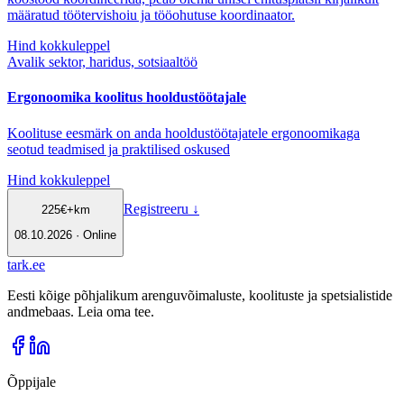
määratud töötervishoiu ja tööohutuse koordinaator.
Hind kokkuleppel
Avalik sektor, haridus, sotsiaaltöö
Ergonoomika koolitus hooldustöötajale
Koolituse eesmärk on anda hooldustöötajatele ergonoomikaga
seotud teadmised ja praktilised oskused
Hind kokkuleppel
Registreeru
↓
225
€
+km
08.10.2026 · Online
tark
.
ee
Eesti kõige põhjalikum arenguvõimaluste, koolituste ja spetsialistide
andmebaas. Leia oma tee.
Õppijale