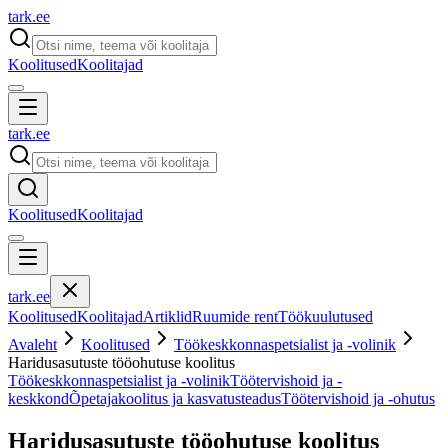
tark
.
ee
Koolitused
Koolitajad
tark
.
ee
Koolitused
Koolitajad
tark
.
ee
Koolitused
Koolitajad
Artiklid
Ruumide rent
Töökuulutused
Avaleht
Koolitused
Töökeskkonnaspetsialist ja -volinik
Haridusasutuste tööohutuse koolitus
Töökeskkonnaspetsialist ja -volinik
Töötervishoid ja -
keskkond
Õpetajakoolitus ja kasvatusteadus
Töötervishoid ja -ohutus
Haridusasutuste tööohutuse koolitus