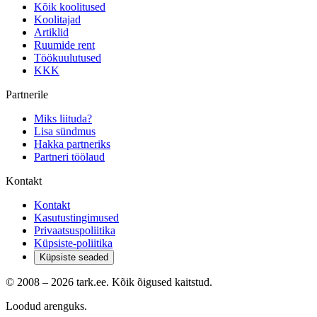
Kõik koolitused
Koolitajad
Artiklid
Ruumide rent
Töökuulutused
KKK
Partnerile
Miks liituda?
Lisa sündmus
Hakka partneriks
Partneri töölaud
Kontakt
Kontakt
Kasutustingimused
Privaatsuspoliitika
Küpsiste-poliitika
Küpsiste seaded
© 2008 –
2026
tark.ee. Kõik õigused kaitstud.
Loodud arenguks.