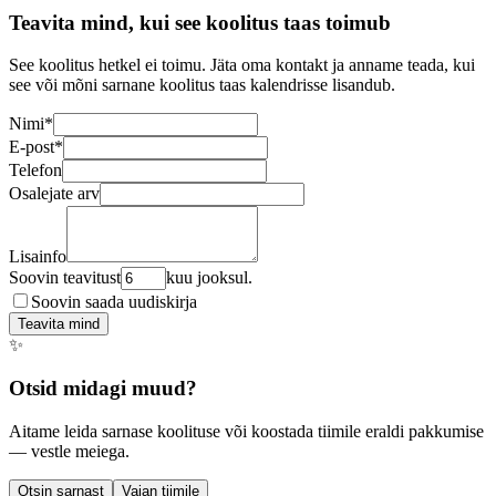
Teavita mind, kui see koolitus taas toimub
See koolitus hetkel ei toimu. Jäta oma kontakt ja anname teada, kui
see või mõni sarnane koolitus taas kalendrisse lisandub.
Nimi
*
E-post
*
Telefon
Osalejate arv
Lisainfo
Soovin teavitust
kuu jooksul.
Soovin saada uudiskirja
Teavita mind
✨
Otsid midagi muud?
Aitame leida sarnase koolituse või koostada tiimile eraldi pakkumise
— vestle meiega.
Otsin sarnast
Vajan tiimile