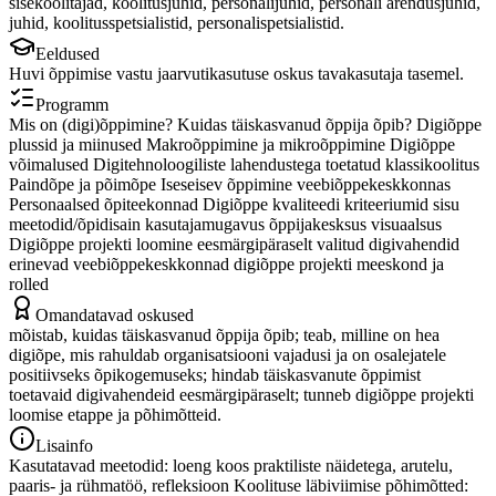
sisekoolitajad, koolitusjuhid, personalijuhid, personali arendusjuhid,
juhid, koolitusspetsialistid, personalispetsialistid.
Eeldused
Huvi õppimise vastu jaarvutikasutuse oskus tavakasutaja tasemel.
Programm
Mis on (digi)õppimine? Kuidas täiskasvanud õppija õpib? Digiõppe
plussid ja miinused Makroõppimine ja mikroõppimine Digiõppe
võimalused Digitehnoloogiliste lahendustega toetatud klassikoolitus
Paindõpe ja põimõpe Iseseisev õppimine veebiõppekeskkonnas
Personaalsed õpiteekonnad Digiõppe kvaliteedi kriteeriumid sisu
meetodid/õpidisain kasutajamugavus õppijakesksus visuaalsus
Digiõppe projekti loomine eesmärgipäraselt valitud digivahendid
erinevad veebiõppekeskkonnad digiõppe projekti meeskond ja
rolled
Omandatavad oskused
mõistab, kuidas täiskasvanud õppija õpib; teab, milline on hea
digiõpe, mis rahuldab organisatsiooni vajadusi ja on osalejatele
positiivseks õpikogemuseks; hindab täiskasvanute õppimist
toetavaid digivahendeid eesmärgipäraselt; tunneb digiõppe projekti
loomise etappe ja põhimõtteid.
Lisainfo
Kasutatavad meetodid: loeng koos praktiliste näidetega, arutelu,
paaris- ja rühmatöö, refleksioon Koolituse läbiviimise põhimõtted: