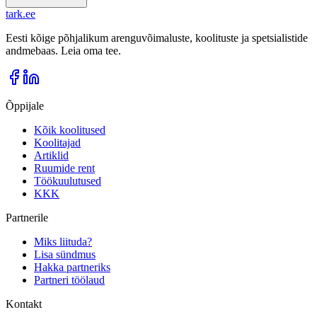
tark
.
ee
Eesti kõige põhjalikum arenguvõimaluste, koolituste ja spetsialistide
andmebaas. Leia oma tee.
Õppijale
Kõik koolitused
Koolitajad
Artiklid
Ruumide rent
Töökuulutused
KKK
Partnerile
Miks liituda?
Lisa sündmus
Hakka partneriks
Partneri töölaud
Kontakt