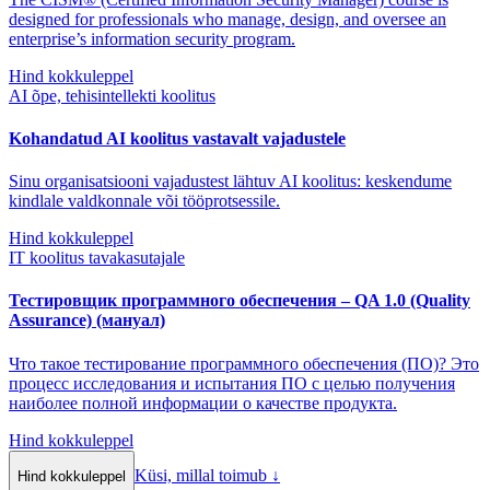
designed for professionals who manage, design, and oversee an
enterprise’s information security program.
Hind kokkuleppel
AI õpe, tehisintellekti koolitus
Kohandatud AI koolitus vastavalt vajadustele
Sinu organisatsiooni vajadustest lähtuv AI koolitus: keskendume
kindlale valdkonnale või tööprotsessile.
Hind kokkuleppel
IT koolitus tavakasutajale
Тестировщик программного обеспечения – QA 1.0 (Quality
Assurance) (мануал)
Что такое тестирование программного обеспечения (ПО)? Это
процесс исследования и испытания ПО с целью получения
наиболее полной информации о качестве продукта.
Hind kokkuleppel
Küsi, millal toimub
↓
Hind kokkuleppel