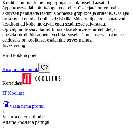
Koolitus on praktiline ning õppijad on aktiivselt kaasatud
õppeprotsessi läbi aktiivõppe meetodite. Osalejatel on võimalik
aktiivselt panustada teadmusloomesse grupitöös ja arutelus. Osalejal
on soovitatav tulla koolitusele isikliku sülearvutiga, et kasutatavad
keskkonnad kohe mugavalt enda seadmesse salvestada.
Õpiväljundite saavutamist hinnatakse aktiivsetel aruteludel ja
enesekontrolli ülesannetel veebikursusel. Tunnistuse väljastamise
eelduseks on koolitusel osalemine terves mahus.
Investeering
Hind kokkuleppel
Küsi, millal toimub
Korraldaja
IT Koolitus
Vaata firma profiili
✨
Vajan seda oma tiimile
Aitame koostada päringu
›