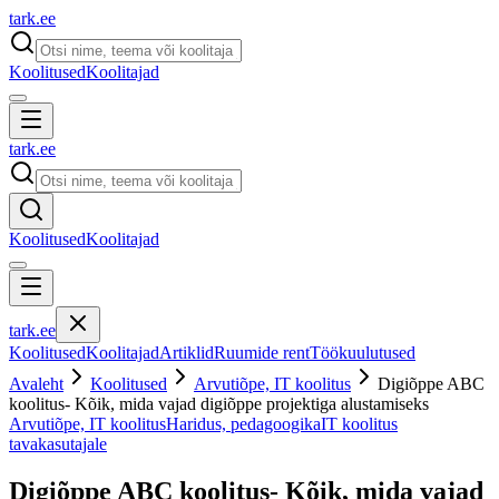
tark
.
ee
Koolitused
Koolitajad
tark
.
ee
Koolitused
Koolitajad
tark
.
ee
Koolitused
Koolitajad
Artiklid
Ruumide rent
Töökuulutused
Avaleht
Koolitused
Arvutiõpe, IT koolitus
Digiõppe ABC
koolitus- Kõik, mida vajad digiõppe projektiga alustamiseks
Arvutiõpe, IT koolitus
Haridus, pedagoogika
IT koolitus
tavakasutajale
Digiõppe ABC koolitus- Kõik, mida vajad