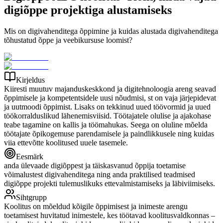
digiõppe projektiga alustamiseks
Mis on digivahenditega õppimine ja kuidas alustada digivahenditega
tõhustatud õppe ja veebikursuse loomist?
Kirjeldus
Kiiresti muutuv majanduskeskkond ja digitehnoloogia areng seavad
õppimisele ja kompetentsidele uusi nõudmisi, st on vaja järjepidevat
ja uutmoodi õppimist. Lisaks on tekkinud uued töövormid ja uued
töökorralduslikud lähenemisviisid. Töötajatele olulise ja ajakohase
teabe tagamine on kallis ja töömahukas. Seega on oluline mõelda
töötajate õpikogemuse parendamisele ja paindlikkusele ning kuidas
viia ettevõtte koolitused uuele tasemele.
Eesmärk
anda ülevaade digiõppest ja täiskasvanud õppija toetamise
võimalustest digivahenditega ning anda praktilised teadmised
digiõppe projekti tulemuslikuks ettevalmistamiseks ja läbiviimiseks.
Sihtgrupp
Koolitus on mõeldud kõigile õppimisest ja inimeste arengu
toetamisest huvitatud inimestele, kes töötavad koolitusvaldkonnas –