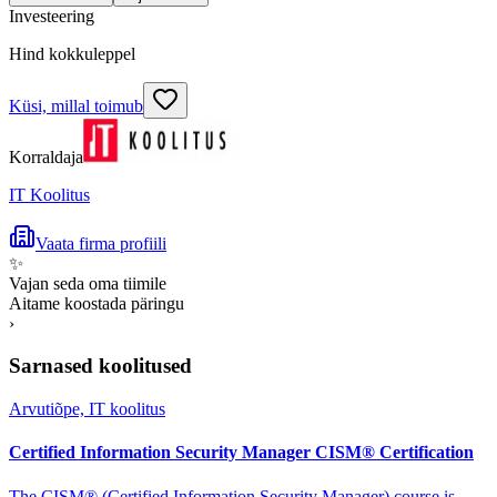
Investeering
Hind kokkuleppel
Küsi, millal toimub
Korraldaja
IT Koolitus
Vaata firma profiili
✨
Vajan seda oma tiimile
Aitame koostada päringu
›
Sarnased koolitused
Arvutiõpe, IT koolitus
Certified Information Security Manager CISM® Certification
The CISM® (Certified Information Security Manager) course is