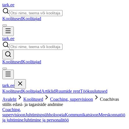
tark
.
ee
Koolitused
Koolitajad
tark
.
ee
Koolitused
Koolitajad
tark
.
ee
Koolitused
Koolitajad
Artiklid
Ruumide rent
Töökuulutused
Avaleht
Koolitused
Coaching, supervisioon
Coachivas
stiilis edasi- ja tagasiside andmine
Coaching,
supervisioon
Juhtimispsühholoogia
Kommunikatsioon
Meeskonnatöö
ja juhtimine
Juhtimine ja personalitöö