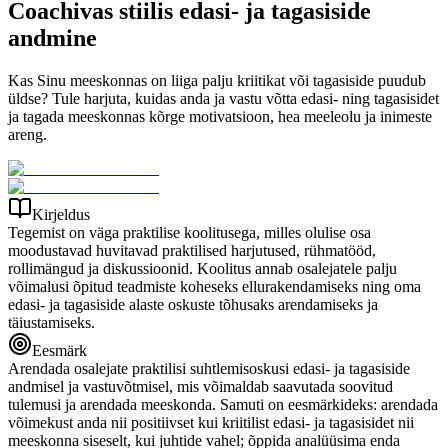
Coachivas stiilis edasi- ja tagasiside
andmine
Kas Sinu meeskonnas on liiga palju kriitikat või tagasiside puudub
üldse? Tule harjuta, kuidas anda ja vastu võtta edasi- ning tagasisidet
ja tagada meeskonnas kõrge motivatsioon, hea meeleolu ja inimeste
areng.
Kirjeldus
Tegemist on väga praktilise koolitusega, milles olulise osa
moodustavad huvitavad praktilised harjutused, rühmatööd,
rollimängud ja diskussioonid. Koolitus annab osalejatele palju
võimalusi õpitud teadmiste koheseks ellurakendamiseks ning oma
edasi- ja tagasiside alaste oskuste tõhusaks arendamiseks ja
täiustamiseks.
Eesmärk
Arendada osalejate praktilisi suhtlemisoskusi edasi- ja tagasiside
andmisel ja vastuvõtmisel, mis võimaldab saavutada soovitud
tulemusi ja arendada meeskonda. Samuti on eesmärkideks: arendada
võimekust anda nii positiivset kui kriitilist edasi- ja tagasisidet nii
meeskonna siseselt, kui juhtide vahel; õppida analüüsima enda