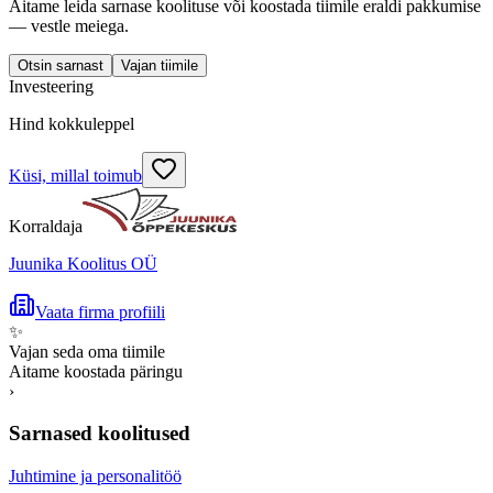
Aitame leida sarnase koolituse või koostada tiimile eraldi pakkumise
— vestle meiega.
Otsin sarnast
Vajan tiimile
Investeering
Hind kokkuleppel
Küsi, millal toimub
Korraldaja
Juunika Koolitus OÜ
Vaata firma profiili
✨
Vajan seda oma tiimile
Aitame koostada päringu
›
Sarnased koolitused
Juhtimine ja personalitöö