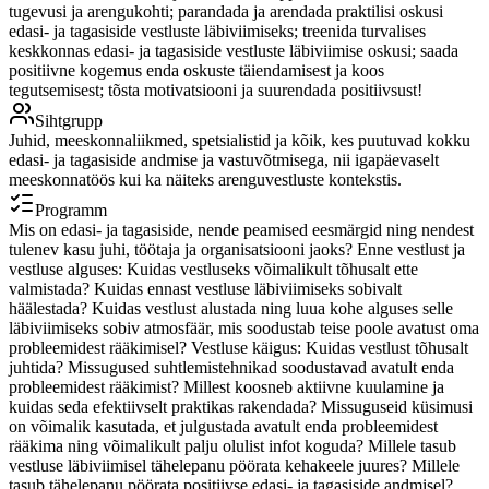
tugevusi ja arengukohti; parandada ja arendada praktilisi oskusi
edasi- ja tagasiside vestluste läbiviimiseks; treenida turvalises
keskkonnas edasi- ja tagasiside vestluste läbiviimise oskusi; saada
positiivne kogemus enda oskuste täiendamisest ja koos
tegutsemisest; tõsta motivatsiooni ja suurendada positiivsust!
Sihtgrupp
Juhid, meeskonnaliikmed, spetsialistid ja kõik, kes puutuvad kokku
edasi- ja tagasiside andmise ja vastuvõtmisega, nii igapäevaselt
meeskonnatöös kui ka näiteks arenguvestluste kontekstis.
Programm
Mis on edasi- ja tagasiside, nende peamised eesmärgid ning nendest
tulenev kasu juhi, töötaja ja organisatsiooni jaoks? Enne vestlust ja
vestluse alguses: Kuidas vestluseks võimalikult tõhusalt ette
valmistada? Kuidas ennast vestluse läbiviimiseks sobivalt
häälestada? Kuidas vestlust alustada ning luua kohe alguses selle
läbiviimiseks sobiv atmosfäär, mis soodustab teise poole avatust oma
probleemidest rääkimisel? Vestluse käigus: Kuidas vestlust tõhusalt
juhtida? Missugused suhtlemistehnikad soodustavad avatult enda
probleemidest rääkimist? Millest koosneb aktiivne kuulamine ja
kuidas seda efektiivselt praktikas rakendada? Missuguseid küsimusi
on võimalik kasutada, et julgustada avatult enda probleemidest
rääkima ning võimalikult palju olulist infot koguda? Millele tasub
vestluse läbiviimisel tähelepanu pöörata kehakeele juures? Millele
tasub tähelepanu pöörata positiivse edasi- ja tagasiside andmisel?