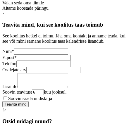
Vajan seda oma tiimile
Aitame koostada päringu
›
Teavita mind, kui see koolitus taas toimub
See koolitus hetkel ei toimu. Jäta oma kontakt ja anname teada, kui
see või mõni sarnane koolitus taas kalendrisse lisandub.
Nimi
*
E-post
*
Telefon
Osalejate arv
Lisainfo
Soovin teavitust
kuu jooksul.
Soovin saada uudiskirja
Teavita mind
✨
Otsid midagi muud?