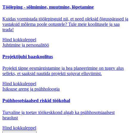
Tööleping - sõlmimine, muutmine, lõpetamine
Kuidas vormistada töölepinguid nii, et need oleksid õiguspärased ja
vastaksid mõlema poole ootustele? Tule meie koolitusele ja saa
teada!
Hind kokkuleppel
Juhtimine ja personalitöö
Projektijuhi baaskoolitus
Projekti täpne eesmärgistamine ja hea planeerimine on tugev alus
selleks, et saaksid nautida projekti sujuvat elluviimist.
Hind kokkuleppel
Isiksuse areng ja psühholoogia
Psühhosotsiaalsed riskid töökohal
Turvaline ja toetav töökeskkond algab ka psühhosotsiaalsest
heaolust
Hind kokkuleppel