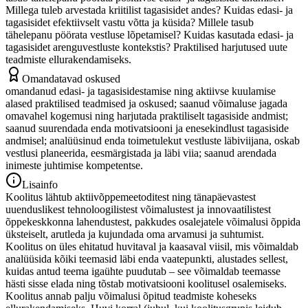
Millega tuleb arvestada kriitilist tagasisidet andes? Kuidas edasi- ja
tagasisidet efektiivselt vastu võtta ja küsida? Millele tasub
tähelepanu pöörata vestluse lõpetamisel? Kuidas kasutada edasi- ja
tagasisidet arenguvestluste kontekstis? Praktilised harjutused uute
teadmiste ellurakendamiseks.
Omandatavad oskused
omandanud edasi- ja tagasisidestamise ning aktiivse kuulamise
alased praktilised teadmised ja oskused; saanud võimaluse jagada
omavahel kogemusi ning harjutada praktiliselt tagasiside andmist;
saanud suurendada enda motivatsiooni ja enesekindlust tagasiside
andmisel; analüüsinud enda toimetulekut vestluste läbiviijana, oskab
vestlusi planeerida, eesmärgistada ja läbi viia; saanud arendada
inimeste juhtimise kompetentse.
Lisainfo
Koolitus lähtub aktiivõppemeetoditest ning tänapäevastest
uuenduslikest tehnoloogilistest võimalustest ja innovaatilistest
õppekeskkonna lahendustest, pakkudes osalejatele võimalusi õppida
üksteiselt, arutleda ja kujundada oma arvamusi ja suhtumist.
Koolitus on üles ehitatud huvitaval ja kaasaval viisil, mis võimaldab
analüüsida kõiki teemasid läbi enda vaatepunkti, alustades sellest,
kuidas antud teema igaühte puudutab – see võimaldab teemasse
hästi sisse elada ning tõstab motivatsiooni koolitusel osalemiseks.
Koolitus annab palju võimalusi õpitud teadmiste koheseks