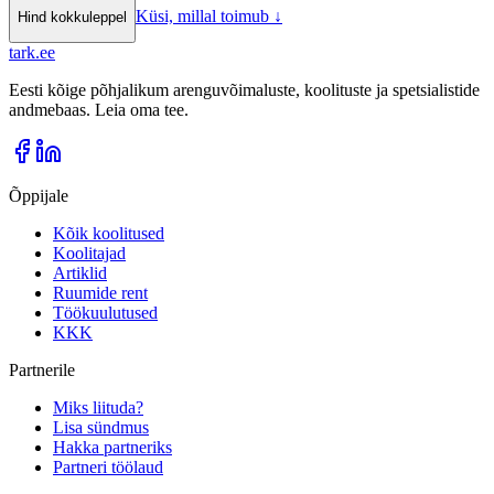
Küsi, millal toimub
↓
Hind kokkuleppel
tark
.
ee
Eesti kõige põhjalikum arenguvõimaluste, koolituste ja spetsialistide
andmebaas. Leia oma tee.
Õppijale
Kõik koolitused
Koolitajad
Artiklid
Ruumide rent
Töökuulutused
KKK
Partnerile
Miks liituda?
Lisa sündmus
Hakka partneriks
Partneri töölaud