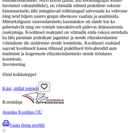
ellurakendamiseks. Huvi korral (juhul, kui koolitusgrupis leidub
huvitatud vabatahtlikke), on võimalik mõned praktiliste oskuste
kinnistamiseks läbi mängitavad rollimängud salvestada ka videosse
ning neid hiljem suures grupis üheskoos vaadata ja analüüsida.
Mitmekülgsuse suurendamiseks kasutatakse nii slaide kui ka
pabertahvlit ning see toimub interaktiivselt pidevas diskussioonis
osalejatega. Koolitusel osalejatel on võimalik enda oskusi arendada
ka läbi parimate praktikate jagamise ja nende ellurakendamise
võimaluste üle arutlemise nende kontekstis. Koolitusel osalejad
saavad koolituselt kaasa tõhusad praktilised töövahendid uute
teadmiste ja kogemuste ellurakendamiseks nende tööalases
kontekstis.
Investeering
Hind kokkuleppel
Küsi, millal toimub
Korraldaja
Juunika Koolitus OÜ
Vaata firma profiili
✨