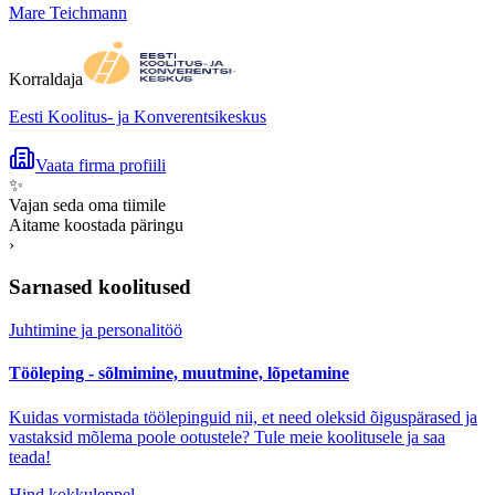
Mare Teichmann
Korraldaja
Eesti Koolitus- ja Konverentsikeskus
Vaata firma profiili
✨
Vajan seda oma tiimile
Aitame koostada päringu
›
Sarnased koolitused
Juhtimine ja personalitöö
Tööleping - sõlmimine, muutmine, lõpetamine
Kuidas vormistada töölepinguid nii, et need oleksid õiguspärased ja
vastaksid mõlema poole ootustele? Tule meie koolitusele ja saa
teada!
Hind kokkuleppel