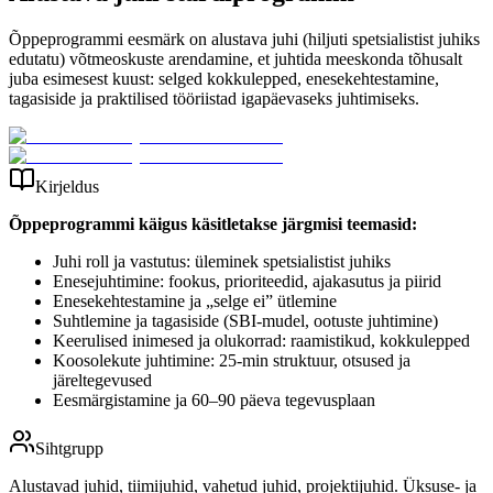
Õppeprogrammi eesmärk on alustava juhi (hiljuti spetsialistist juhiks
edutatu) võtmeoskuste arendamine, et juhtida meeskonda tõhusalt
juba esimesest kuust: selged kokkulepped, enesekehtestamine,
tagasiside ja praktilised tööriistad igapäevaseks juhtimiseks.
Kirjeldus
Õppeprogrammi käigus käsitletakse järgmisi teemasid:
Juhi roll ja vastutus: üleminek spetsialistist juhiks
Enesejuhtimine: fookus, prioriteedid, ajakasutus ja piirid
Enesekehtestamine ja „selge ei” ütlemine
Suhtlemine ja tagasiside (SBI-mudel, ootuste juhtimine)
Keerulised inimesed ja olukorrad: raamistikud, kokkulepped
Koosolekute juhtimine: 25-min struktuur, otsused ja
järeltegevused
Eesmärgistamine ja 60–90 päeva tegevusplaan
Sihtgrupp
Alustavad juhid, tiimijuhid, vahetud juhid, projektijuhid. Üksuse- ja