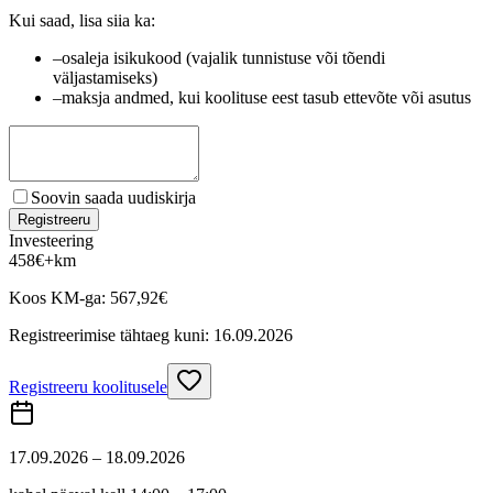
Kui saad, lisa siia ka:
–
osaleja isikukood (vajalik tunnistuse või tõendi
väljastamiseks)
–
maksja andmed, kui koolituse eest tasub ettevõte või asutus
Soovin saada uudiskirja
Registreeru
Investeering
458
€
+km
Koos KM-ga:
567,92
€
Registreerimise tähtaeg kuni:
16.09.2026
Registreeru koolitusele
17.09.2026 – 18.09.2026