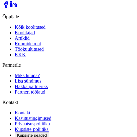
Õppijale
Kõik koolitused
Koolitajad
Artiklid
Ruumide rent
Töökuulutused
KKK
Partnerile
Miks liituda?
Lisa sündmus
Hakka partneriks
Partneri töölaud
Kontakt
Kontakt
Kasutustingimused
Privaatsuspoliitika
Küpsiste-poliitika
Küpsiste seaded