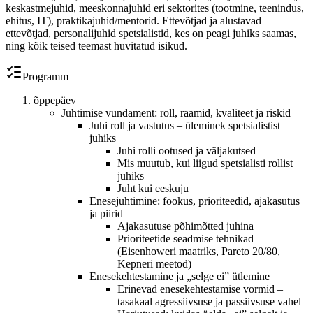
keskastmejuhid, meeskonnajuhid eri sektorites (tootmine, teenindus,
ehitus, IT), praktikajuhid/mentorid. Ettevõtjad ja alustavad
ettevõtjad, personalijuhid spetsialistid, kes on peagi juhiks saamas,
ning kõik teised teemast huvitatud isikud.
Programm
õppepäev
Juhtimise vundament: roll, raamid, kvaliteet ja riskid
Juhi roll ja vastutus – üleminek spetsialistist
juhiks
Juhi rolli ootused ja väljakutsed
Mis muutub, kui liigud spetsialisti rollist
juhiks
Juht kui eeskuju
Enesejuhtimine: fookus, prioriteedid, ajakasutus
ja piirid
Ajakasutuse põhimõtted juhina
Prioriteetide seadmise tehnikad
(Eisenhoweri maatriks, Pareto 20/80,
Kepneri meetod)
Enesekehtestamine ja „selge ei” ütlemine
Erinevad enesekehtestamise vormid –
tasakaal agressiivsuse ja passiivsuse vahel