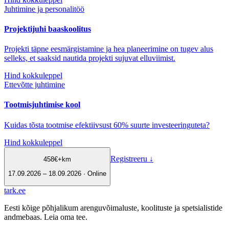
Juhtimine ja personalitöö
Projektijuhi baaskoolitus
Projekti täpne eesmärgistamine ja hea planeerimine on tugev alus
selleks, et saaksid nautida projekti sujuvat elluviimist.
Hind kokkuleppel
Ettevõtte juhtimine
Tootmisjuhtimise kool
Kuidas tõsta tootmise efektiivsust 60% suurte investeeringuteta?
Hind kokkuleppel
Registreeru
↓
458
€
+km
17.09.2026 – 18.09.2026 · Online
tark
.
ee
Eesti kõige põhjalikum arenguvõimaluste, koolituste ja spetsialistide
andmebaas. Leia oma tee.