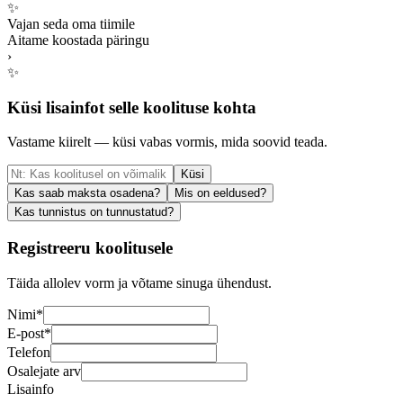
✨
Vajan seda oma tiimile
Aitame koostada päringu
›
✨
Küsi lisainfot selle koolituse kohta
Vastame kiirelt — küsi vabas vormis, mida soovid teada.
Küsi
Kas saab maksta osadena?
Mis on eeldused?
Kas tunnistus on tunnustatud?
Registreeru koolitusele
Täida allolev vorm ja võtame sinuga ühendust.
Nimi
*
E-post
*
Telefon
Osalejate arv
Lisainfo