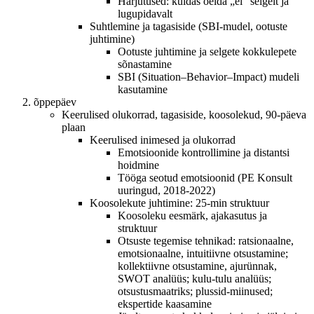
Harjutused: kuidas öelda „ei” selgelt ja
lugupidavalt
Suhtlemine ja tagasiside (SBI-mudel, ootuste
juhtimine)
Ootuste juhtimine ja selgete kokkulepete
sõnastamine
SBI (Situation–Behavior–Impact) mudeli
kasutamine
õppepäev
Keerulised olukorrad, tagasiside, koosolekud, 90-päeva
plaan
Keerulised inimesed ja olukorrad
Emotsioonide kontrollimine ja distantsi
hoidmine
Tööga seotud emotsioonid (PE Konsult
uuringud, 2018-2022)
Koosolekute juhtimine: 25-min struktuur
Koosoleku eesmärk, ajakasutus ja
struktuur
Otsuste tegemise tehnikad: ratsionaalne,
emotsionaalne, intuitiivne otsustamine;
kollektiivne otsustamine, ajurünnak,
SWOT analüüs; kulu-tulu analüüs;
otsustusmaatriks; plussid-miinused;
ekspertide kaasamine