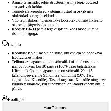
Annab tagasisidet selge struktuuri järgi ja lepib ootused
arusaadavalt kokku.
Tunneb ära keerulised käitumismustrid ja oskab neis
olukordades targalt sekkuda.
Viib läbi lühikesi, tulemuslikke koosolekuid ning fikseerib
otsused ja järgmised sammud.
Koostab 60–90 päeva tegevusplaani koos mõõdikute ja
riskihinnanguga.
Lisainfo
Koolituse läbinu saab tunnistuse, kui osaleja on õppekava
läbinud täies mahus.
Tellimusest taganemine on võimalik kui sündmuseni on
jäänud rohkem kui 30 päeva (100% Tasu tagastatakse
Kliendile). Osaline taganemine on võimalik 29 – 15
kalendripäeva enne Sündmuse toimumist (50% Tasu
tagastatakse Kliendile). Tasu ei tagastata Kliendile ning arve
kuulub tasumisele, kui sündmuseni on jäänud vähem kui 15
päeva.
Koolitajad
Mare Teichmann