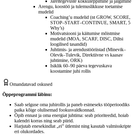
Järeltegevuste kokkuleppimine ja jälgimine
Arengu, koostöö ja tulemuslikkuse toetamise
mudelid
Coaching’u mudelid (nt GROW, SCORE,
STOP–START–CONTINUE, SMART, 5
Why’s)
Motivatsiooni ja käitumise mõistmise
mudelid (MOA, SCARF, DISC, Diltsi
loogilised tasandid)
Juhtimis- ja arendustööriistad (Minevik–
Olevik–Tulevik, Direktiivne vs kaasav
juhtimine, ORK)
Isiklik 60–90 päeva tegevuskava
koostamine juhi rollis
Omandatavad oskused
Õppeprogrammi läbinu:
Saab selguse oma juhirollis ja paneb esimeseks tööperioodiks
paika kõige olulisemad fookusvaldkonnad.
Õpib ennast ja oma energiat juhtima: seab prioriteedid, hoiab
kalendri korras ning seab piirid.
Harjutab enesekindlat „ei” ütlemist ning kasutab valmisskripte
eri olukordades.