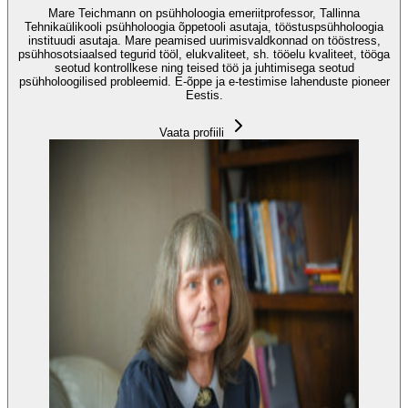
Mare Teichmann on psühholoogia emeriitprofessor, Tallinna
Tehnikaülikooli psühholoogia õppetooli asutaja, tööstuspsühholoogia
instituudi asutaja. Mare peamised uurimisvaldkonnad on tööstress,
psühhosotsiaalsed tegurid tööl, elukvaliteet, sh. tööelu kvaliteet, tööga
seotud kontrollkese ning teised töö ja juhtimisega seotud
psühholoogilised probleemid. E-õppe ja e-testimise lahenduste pioneer
Eestis.
Vaata profiili