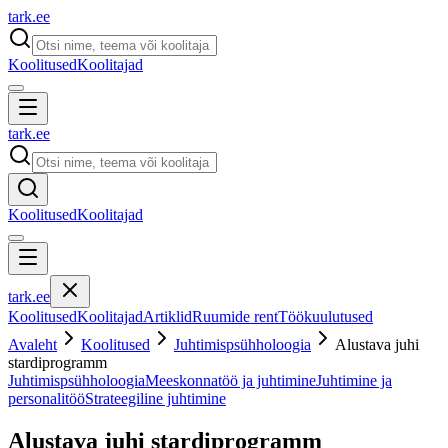
tark
.
ee
Koolitused
Koolitajad
tark
.
ee
Koolitused
Koolitajad
tark
.
ee
Koolitused
Koolitajad
Artiklid
Ruumide rent
Töökuulutused
Avaleht
Koolitused
Juhtimispsühholoogia
Alustava juhi
stardiprogramm
Juhtimispsühholoogia
Meeskonnatöö ja juhtimine
Juhtimine ja
personalitöö
Strateegiline juhtimine
Alustava juhi stardiprogramm