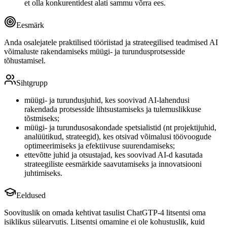
et olla konkurentidest alati sammu võrra ees.
Eesmärk
Anda osalejatele praktilised tööriistad ja strateegilised teadmised AI
võimaluste rakendamiseks müügi- ja turundusprotsesside
tõhustamisel.
Sihtgrupp
müügi- ja turundusjuhid, kes soovivad AI-lahendusi
rakendada protsesside lihtsustamiseks ja tulemuslikkuse
tõstmiseks;
müügi- ja turundusosakondade spetsialistid (nt projektijuhid,
analüütikud, strateegid), kes otsivad võimalusi töövoogude
optimeerimiseks ja efektiivuse suurendamiseks;
ettevõtte juhid ja otsustajad, kes soovivad AI-d kasutada
strateegiliste eesmärkide saavutamiseks ja innovatsiooni
juhtimiseks.
Eeldused
Soovituslik on omada kehtivat tasulist ChatGTP-4 litsentsi oma
isiklikus sülearvutis. Litsentsi omamine ei ole kohustuslik, kuid