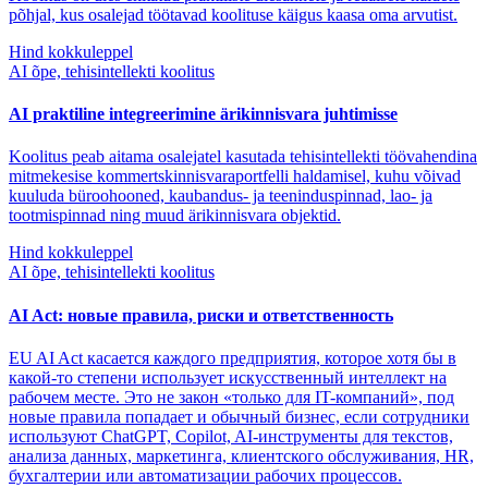
põhjal, kus osalejad töötavad koolituse käigus kaasa oma arvutist.
Hind kokkuleppel
AI õpe, tehisintellekti koolitus
AI praktiline integreerimine ärikinnisvara juhtimisse
Koolitus peab aitama osalejatel kasutada tehisintellekti töövahendina
mitmekesise kommertskinnisvaraportfelli haldamisel, kuhu võivad
kuuluda büroohooned, kaubandus- ja teeninduspinnad, lao- ja
tootmispinnad ning muud ärikinnisvara objektid.
Hind kokkuleppel
AI õpe, tehisintellekti koolitus
AI Act: новые правила, риски и ответственность
EU AI Act касается каждого предприятия, которое хотя бы в
какой-то степени использует искусственный интеллект на
рабочем месте. Это не закон «только для IT-компаний», под
новые правила попадает и обычный бизнес, если сотрудники
используют ChatGPT, Copilot, AI-инструменты для текстов,
анализа данных, маркетинга, клиентского обслуживания, HR,
бухгалтерии или автоматизации рабочих процессов.