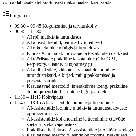
võimaldab osalejatel koolitusest maksimaalset kasu saada.
Programm
09:30 – 09:45 Kogunemine ja tervituskohv
09:45 – 11:30
AI roll müügis ja turunduses
AI alused, trendid, parimad võimalused
AI rakendamine müügis ja turunduses
Kuidas AI muudab töövooge ja tõstab tulemuslikkust?
AI tööriistade praktiline kasutamine (ChatGPT,
Perplexity, Claude, Midjourney jt)
AI abil tekstide, videote ja visuaalide loomine:
turundustekstid, e-kirjad, müügipakkumised ja -
presentatsioonid
Kasutatavad meetodid: interaktiivne loeng, praktiline
demo, juhendatud harjutused, grupiarutelu
11:30 – 11:45 Kohvipaus
11:45 – 13:15 AI-assistentide loomine ja treenimine
AI-assistentide loomine müügi- ja turundustegevuste
optimeerimiseks
AI-assistentide kohandamine ja treenimine ettevõtte
spetsiifilisteks vajadusteks
Praktilised harjutused AI-assistentide ja AI tööriistadega
Kasutatavad meetodid: hands-on töötuba, praktilised