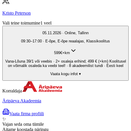
Kristo Peterson
Vali teine toimumine
1
veel
05.11.2026 · Online, Tallinn
09:30–17:00 · E-õpe, E-õpe reaalajas, Klassikoolitus
599
€
+km
Vana-Lõuna 39/1 või veebis · 2+ osaleja erihind; 499 € (+km) Koolitusel
on võimalik osaleda ka veebi teel! · 8 akadeemilist tundi · Eesti keel
Vaata kogu infot ▾
Korraldaja
Äripäeva Akadeemia
Vaata firma profiili
✨
Vajan seda oma tiimile
Aitame koostada päringu