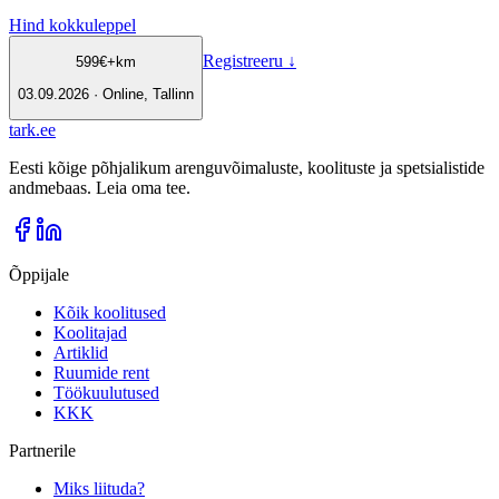
Hind kokkuleppel
Registreeru
↓
599
€
+km
03.09.2026 · Online, Tallinn
tark
.
ee
Eesti kõige põhjalikum arenguvõimaluste, koolituste ja spetsialistide
andmebaas. Leia oma tee.
Õppijale
Kõik koolitused
Koolitajad
Artiklid
Ruumide rent
Töökuulutused
KKK
Partnerile
Miks liituda?