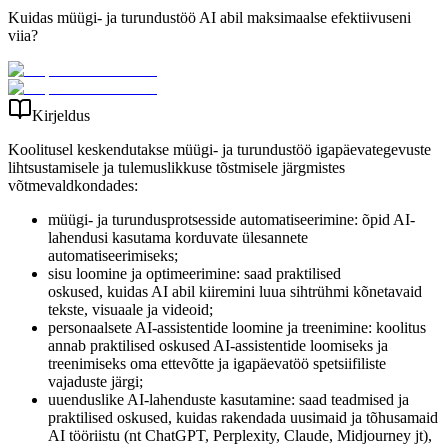
Kuidas müügi- ja turundustöö AI abil maksimaalse efektiivuseni
viia?
Kirjeldus
Koolitusel keskendutakse müügi- ja turundustöö igapäevategevuste
lihtsustamisele ja tulemuslikkuse tõstmisele järgmistes
võtmevaldkondades:
müügi- ja turundusprotsesside automatiseerimine: õpid AI-
lahendusi kasutama korduvate ülesannete
automatiseerimiseks;
sisu loomine ja optimeerimine: saad praktilised
oskused, kuidas AI abil kiiremini luua sihtrühmi kõnetavaid
tekste, visuaale ja videoid;
personaalsete AI-assistentide loomine ja treenimine: koolitus
annab praktilised oskused AI-assistentide loomiseks ja
treenimiseks oma ettevõtte ja igapäevatöö spetsiifiliste
vajaduste järgi;
uuenduslike AI-lahenduste kasutamine: saad teadmised ja
praktilised oskused, kuidas rakendada uusimaid ja tõhusamaid
AI tööriistu (nt ChatGPT, Perplexity, Claude, Midjourney jt),