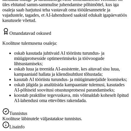
üles ehitatud samm-sammulise juhendamise põhimõttel, kus iga
osaleja saab harjutusi teha vastavalt oma tööülesannetele ja
vajadustele, tagades, et AI-lahendused saaksid edukalt igapäevatöös
kasutusele võetud.
Omandatavad oskused
Koolituse tulemusena osaleja:
oskab kasutada juhtivaid AI tööriistu turundus- ja
müügiprotsesside optimeerimiseks ja töövoogude
lihtsustamiseks;
oskab luua ja treenida AI-assistente, kes aitavad sisu luua,
kampaaniaid hallata ja kliendisuhtlust tõhustada;
kasutab AI tööriistu turundus- ja müügimaterjalide loomiseks;
oskab jälgida ja analüüsida kampaaniate tulemusi, kasutades
AI-põhiseid soovitusi otsustusprotsessi parandamiseks;
koostab praktilise tegevuskava, mis võimaldab koheselt õpitud
AI-lahendusi oma ettevõttes rakendada.
Tunnistus
Koolituse läbinutele väljastatakse tunnistus.
Lisainfo