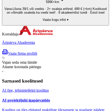
599
€
+km
Vana-Lõuna 39/1 või veebis · 2+ osaleja erihind; 499 € (+km) Koolitusel
on võimalik osaleda ka veebi teel! · 8 akadeemilist tundi · Eesti keel
Vaata kogu infot ▾
Korraldaja
Äripäeva Akadeemia
Vaata firma profiili
✨
Vajan seda oma tiimile
Aitame koostada päringu
›
Sarnased koolitused
AI õpe, tehisintellekti koolitus
AI projektijuhi igapäevatöös
Koolitus on üles ehitatud praktiliste ülesannete ja reaalsete näidete