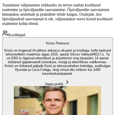
Tunnistuse väljastamise eelduseks on terves mahus koolitusel
osalemine ja õpiväljundite saavutamine. Õpiväljundite saavutamist
hinnatakse arutelude ja praktiliste tööde käigus. Osalejale, kes
õpiväljundeid saavutanud ei ole, väljastatakse soovi korral koolitusel
osalemise kohta tõend.
Koolitajad
Kristo Peterson
Kristo on kogenud AI-põhise ärikasvu ekspert ja koolitaja, kelle teekond
tehisintellekti maailmas algas 2015. aastal Silicon Valley&#8217;s. Ta
on EBS-is õppinud ettevõtlust ja ärijuhtimist ning tänaseks 14 aastat
töötanud igapäevaselt turunduse, müügi ja ettevõtluse valdkonnas.
Kristo on töötanud paljude Eesti ja rahvusvahelise brändiga, sealhulgas
Hyundai ja Coca-Colaga, ning viinud ellu rohkem kui 1400
turunduskampaaniat.
Vaata profiili