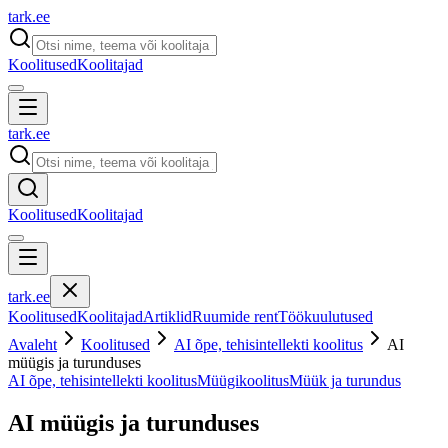
tark
.
ee
Koolitused
Koolitajad
tark
.
ee
Koolitused
Koolitajad
tark
.
ee
Koolitused
Koolitajad
Artiklid
Ruumide rent
Töökuulutused
Avaleht
Koolitused
AI õpe, tehisintellekti koolitus
AI
müügis ja turunduses
AI õpe, tehisintellekti koolitus
Müügikoolitus
Müük ja turundus
AI müügis ja turunduses