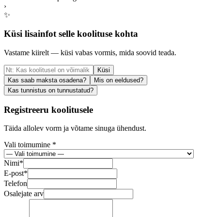
›
✨
Küsi lisainfot selle koolituse kohta
Vastame kiirelt — küsi vabas vormis, mida soovid teada.
Küsi
Kas saab maksta osadena?
Mis on eeldused?
Kas tunnistus on tunnustatud?
Registreeru koolitusele
Täida allolev vorm ja võtame sinuga ühendust.
Vali toimumine *
Nimi
*
E-post
*
Telefon
Osalejate arv