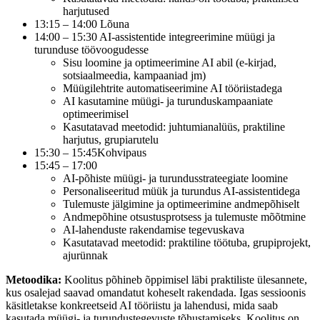
harjutused
13:15 – 14:00 Lõuna
14:00 – 15:30 AI-assistentide integreerimine müügi ja
turunduse töövoogudesse
Sisu loomine ja optimeerimine AI abil (e-kirjad,
sotsiaalmeedia, kampaaniad jm)
Müügilehtrite automatiseerimine AI tööriistadega
AI kasutamine müügi- ja turunduskampaaniate
optimeerimisel
Kasutatavad meetodid: juhtumianalüüs, praktiline
harjutus, grupiarutelu
15:30 – 15:45Kohvipaus
15:45 – 17:00
AI-põhiste müügi- ja turundusstrateegiate loomine
Personaliseeritud müük ja turundus AI-assistentidega
Tulemuste jälgimine ja optimeerimine andmepõhiselt
Andmepõhine otsustusprotsess ja tulemuste mõõtmine
AI-lahenduste rakendamise tegevuskava
Kasutatavad meetodid: praktiline töötuba, grupiprojekt,
ajurünnak
Metoodika:
Koolitus põhineb õppimisel läbi praktiliste ülesannete,
kus osalejad saavad omandatut koheselt rakendada. Igas sessioonis
käsitletakse konkreetseid AI tööriistu ja lahendusi, mida saab
kasutada müügi- ja turundustegevuste tõhustamiseks. Koolitus on