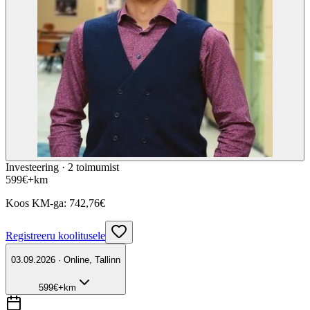
Investeering ·
2
toimumist
599
€
+km
Koos KM-ga:
742,76
€
Registreeru koolitusele
03.09.2026 · Online, Tallinn
599
€
+km