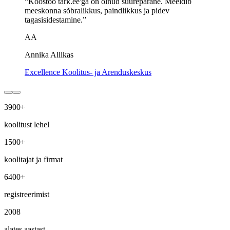
“
Koostöö tark.ee'ga on olnud suurepärane. Meeldib
meeskonna sõbralikkus, paindlikkus ja pidev
tagasisidestamine.
”
AA
Annika Allikas
Excellence Koolitus- ja Arenduskeskus
3900
+
koolitust lehel
1500
+
koolitajat ja firmat
6400
+
registreerimist
2008
alates aastast