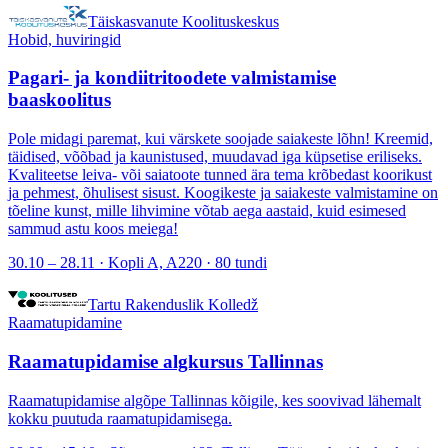
Täiskasvanute Koolituskeskus
Hobid, huviringid
Pagari- ja kondiitritoodete valmistamise
baaskoolitus
Pole midagi paremat, kui värskete soojade saiakeste lõhn! Kreemid,
täidised, võõbad ja kaunistused, muudavad iga küpsetise eriliseks.
Kvaliteetse leiva- või saiatoote tunned ära tema krõbedast koorikust
ja pehmest, õhulisest sisust. Koogikeste ja saiakeste valmistamine on
tõeline kunst, mille lihvimine võtab aega aastaid, kuid esimesed
sammud astu koos meiega!
30.10 – 28.11 · Kopli A, A220 · 80 tundi
Tartu Rakenduslik Kolledž
Raamatupidamine
Raamatupidamise algkursus Tallinnas
Raamatupidamise algõpe Tallinnas kõigile, kes soovivad lähemalt
kokku puutuda raamatupidamisega.