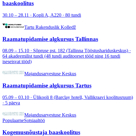
baaskoolitus
30.10 – 28.11 · Kopli A, A220 · 80 tundi
Tartu Rakenduslik Kolledž
Raamatupidamise algkursus Tallinnas
08.09 – 15.10 · Sõpruse pst. 182 (Tallinna Tööstushariduskeskus) ·
64 akadeemilist tundi (48 tundi auditoorset tööd ning 16 tundi
iseseisvat tööd)
Majandusarvestuse Keskus
Raamatupidamise algkursus Tartus
05.09 – 03.10 · Ülikooli 8 (Barclay hotell, Vallikraavi koolitusruum)
· 5 päeva
Majandusarvestuse Keskus
Populaarne
Sotsiaaltöö
Kogemusnõustaja baaskoolitus