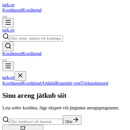
tark
.
ee
Koolitused
Koolitajad
tark
.
ee
Koolitused
Koolitajad
tark
.
ee
Koolitused
Koolitajad
Artiklid
Ruumide rent
Töökuulutused
Sinu areng jätkub siit
Leia sobiv koolitus, õige ekspert või järgmine arenguprogramm.
Otsi