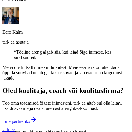
Eero Kalm
tark.ee asutaja
“Tõeline areng algab siis, kui leiad õige inimese, kes
sind suunab.”
Me ei ole lihtsalt nimekiri linkidest. Meie eesmärk on ühendada
õppida soovijad nendega, kes oskavad ja tahavad oma kogemust
jagada.
Oled koolitaja, coach või koolitusfirma?
Too oma teadmised õigete inimesteni. tark.ee aitab sul olla leitav,
usaldusväärne ja osa suuremast arengukeskkonnast.
Tule partneriks
tark
.
ee
Liitumine on lihtne ja nähtavus kasvab kiiresti.