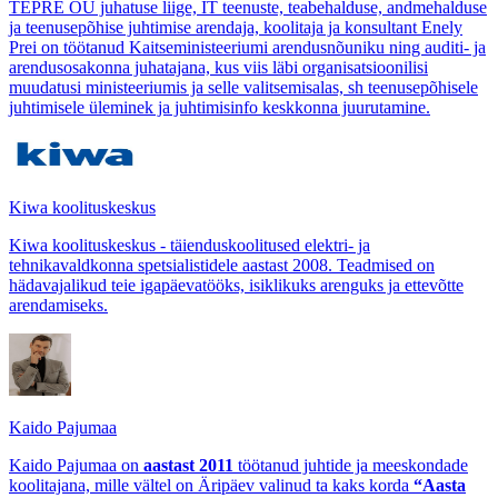
TEPRE OÜ juhatuse liige, IT teenuste, teabehalduse, andmehalduse
ja teenusepõhise juhtimise arendaja, koolitaja ja konsultant Enely
Prei on töötanud Kaitseministeeriumi arendusnõuniku ning auditi- ja
arendusosakonna juhatajana, kus viis läbi organisatsioonilisi
muudatusi ministeeriumis ja selle valitsemisalas, sh teenusepõhisele
juhtimisele üleminek ja juhtimisinfo keskkonna juurutamine.
Kiwa koolituskeskus
Kiwa koolituskeskus - täienduskoolitused elektri- ja
tehnikavaldkonna spetsialistidele aastast 2008. Teadmised on
hädavajalikud teie igapäevatööks, isiklikuks arenguks ja ettevõtte
arendamiseks.
Kaido Pajumaa
Kaido Pajumaa on
aastast 2011
töötanud juhtide ja meeskondade
koolitajana, mille vältel on Äripäev valinud ta kaks korda
“Aasta