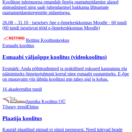
Koolituse tulemusena omandab õppija raamatupidamise alased
algteadmised ning saab juhendamisel hakkama lihtsamate
raamatupidamisregistrite pidamisega.
26.08 – 31.10 · iseseisev õpe e-õppekeskkonnas Moodle · 60 tundi
(60 tundi iseseisvat tööd e-õppekeskkonnas Moodle)
Reiting Koolituskeskus
Esmaabi koolitus
Esmaabi väljaõppe koolitus (videokoolitus)
Eesmärk: Anda põhiteadmised ja praktilised oskused kannatanu elu
päästmiseks õnnetusjuhtumi korral ning esmaabi osutamiseks. E-õpe
on mugavaim viis läbida koolitusi mis tahes ajal ja kohas.
16 akadeemilist tundi
Juunika Koolitus OÜ
Tõusev trend
Ehitus
Plaatija koolitus
Kaunid plaaditud pinnad ei sünni iseenesest. Need tulevad heade