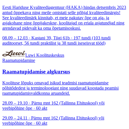
Eesti Hariduse Kvaliteediagentuur (HAKA) hindas detsembris 2023
antud õppekava ning meile omistati selle põhjal kvaliteedimärgis!
See kvaliteedimärk kinnitab, et meie pakutav õpe on aja- ja
asjakohane ning õppijakeskne, koolitajad on eriala asjatundjad ning
arendavad pidevalt ka oma õpetamisoskusi.
08.09 – 12.03 · Kastani 39, Tiigi 61b · 197 tundi (103 tundi
auditoorset, 56 tundi praktilist ja 38 tundi iseseisvat tööd)
Luwi Koolituskeskus
Raamatupidamine
Raamatupidamise algkursus
Koolituse lõpuks omavad isikud teadmisi raamatupidamise
põhitõdedest ja terminoloogiast ning suudavad koostada peamisi
raamatupidamisvaldkonna aruandeid.
28.09 – 19.10 · Pärnu mnt 162 (Tallinna Ehituskool) või
veebipõhine õpe · 60 akt
29.09 – 24.11 · Pärnu mnt 162 (Tallinna Ehituskool) või
veebipõhine õpe · 60 akt