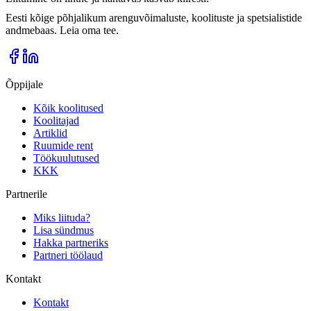
Eesti kõige põhjalikum arenguvõimaluste, koolituste ja spetsialistide
andmebaas. Leia oma tee.
Õppijale
Kõik koolitused
Koolitajad
Artiklid
Ruumide rent
Töökuulutused
KKK
Partnerile
Miks liituda?
Lisa sündmus
Hakka partneriks
Partneri töölaud
Kontakt
Kontakt