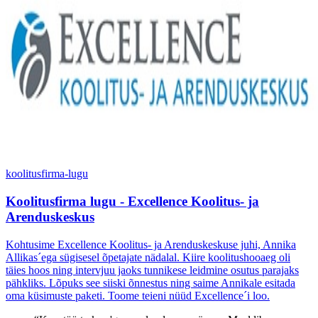
koolitusfirma-lugu
Koolitusfirma lugu - Excellence Koolitus- ja
Arenduskeskus
Kohtusime Excellence Koolitus- ja Arenduskeskuse juhi, Annika
Allikas´ega sügisesel õpetajate nädalal. Kiire koolitushooaeg oli
täies hoos ning intervjuu jaoks tunnikese leidmine osutus parajaks
pähkliks. Lõpuks see siiski õnnestus ning saime Annikale esitada
oma küsimuste paketi. Toome teieni nüüd Excellence´i loo.