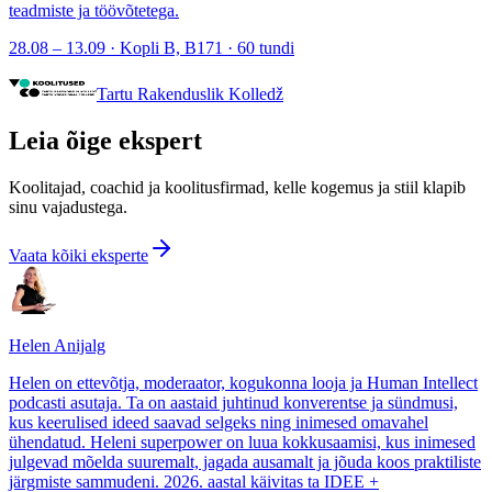
teadmiste ja töövõtetega.
28.08 – 13.09 · Kopli B, B171 · 60 tundi
Tartu Rakenduslik Kolledž
Leia õige ekspert
Koolitajad, coachid ja koolitusfirmad, kelle kogemus ja stiil klapib
sinu vajadustega.
Vaata kõiki eksperte
Helen Anijalg
Helen on ettevõtja, moderaator, kogukonna looja ja Human Intellect
podcasti asutaja. Ta on aastaid juhtinud konverentse ja sündmusi,
kus keerulised ideed saavad selgeks ning inimesed omavahel
ühendatud. Heleni superpower on luua kokkusaamisi, kus inimesed
julgevad mõelda suuremalt, jagada ausamalt ja jõuda koos praktiliste
järgmiste sammudeni. 2026. aastal käivitas ta IDEE +