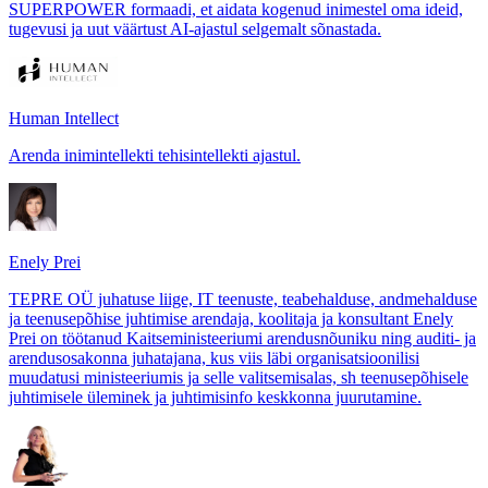
SUPERPOWER formaadi, et aidata kogenud inimestel oma ideid,
tugevusi ja uut väärtust AI-ajastul selgemalt sõnastada.
Human Intellect
Arenda inimintellekti tehisintellekti ajastul.
Enely Prei
TEPRE OÜ juhatuse liige, IT teenuste, teabehalduse, andmehalduse
ja teenusepõhise juhtimise arendaja, koolitaja ja konsultant Enely
Prei on töötanud Kaitseministeeriumi arendusnõuniku ning auditi- ja
arendusosakonna juhatajana, kus viis läbi organisatsioonilisi
muudatusi ministeeriumis ja selle valitsemisalas, sh teenusepõhisele
juhtimisele üleminek ja juhtimisinfo keskkonna juurutamine.