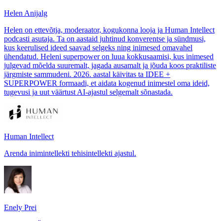
Helen Anijalg
Helen on ettevõtja, moderaator, kogukonna looja ja Human Intellect
podcasti asutaja. Ta on aastaid juhtinud konverentse ja sündmusi,
kus keerulised ideed saavad selgeks ning inimesed omavahel
ühendatud. Heleni superpower on luua kokkusaamisi, kus inimesed
julgevad mõelda suuremalt, jagada ausamalt ja jõuda koos praktiliste
järgmiste sammudeni. 2026. aastal käivitas ta IDEE +
SUPERPOWER formaadi, et aidata kogenud inimestel oma ideid,
tugevusi ja uut väärtust AI-ajastul selgemalt sõnastada.
Human Intellect
Arenda inimintellekti tehisintellekti ajastul.
Enely Prei