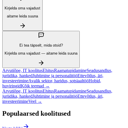
Kirjelda oma vajadust
aitame leida suuna
Ei tea täpselt, mida otsid?
Kirjelda oma vajadust — aitame leida suuna
Arvutiõpe, IT koolitus
Ehitus
Raamatupidamine
Seadusandlus,
juriidika, hanked
Juhtimine ja personalitöö
Ettevõtlus, äri,
investeerimine
Avalik sektor, haridus, sotsiaaltöö
Hobid,
huviringid
Kõik teemad →
Arvutiõpe, IT koolitus
Ehitus
Raamatupidamine
Seadusandlus,
juriidika, hanked
Juhtimine ja personalitöö
Ettevõtlus, äri,
investeerimine
Veel →
Populaarsed koolitused