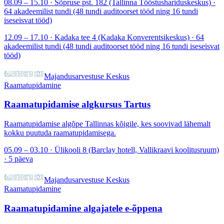
08.09 – 15.10 · Sõpruse pst. 182 (Tallinna Tööstushariduskeskus) ·
64 akadeemilist tundi (48 tundi auditoorset tööd ning 16 tundi
iseseisvat tööd)
12.09 – 17.10 · Kadaka tee 4 (Kadaka Konverentsikeskus) · 64
akadeemilist tundi (48 tundi auditoorset tööd ning 16 tundi iseseisvat
tööd)
Majandusarvestuse Keskus
Raamatupidamine
Raamatupidamise algkursus Tartus
Raamatupidamise algõpe Tallinnas kõigile, kes soovivad lähemalt
kokku puutuda raamatupidamisega.
05.09 – 03.10 · Ülikooli 8 (Barclay hotell, Vallikraavi koolitusruum)
· 5 päeva
Majandusarvestuse Keskus
Raamatupidamine
Raamatupidamine algajatele e-õppena