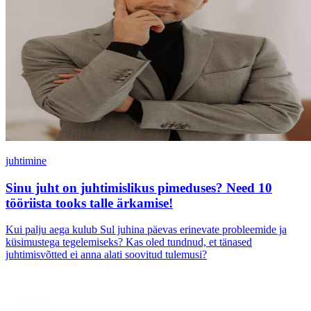
juhtimine
Sinu juht on juhtimislikus pimeduses? Need 10
tööriista tooks talle ärkamise!
Kui palju aega kulub Sul juhina päevas erinevate probleemide ja
küsimustega tegelemiseks? Kas oled tundnud, et tänased
juhtimisvõtted ei anna alati soovitud tulemusi?