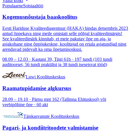
Vaata kõiki
Populaarne
Sotsiaaltöö
Kogemusnõustaja baaskoolitus
Eesti Hariduse Kvaliteediagentuur (HAKA) hindas detsembris 2023
antud õppekava ning meile omistati selle põhjal kvaliteedimärgis!
See kvaliteedimärk kinnitab, et meie pakutav õpe on aja- ja
asjakohane ning õppijakeskne, koolitajad on eriala asjatundjad ning
arendavad pidevalt ka oma õpetamisoskusi.
08.09 – 12.03 · Kastani 39, Tiigi 61b · 197 tundi (103 tundi
auditoorset, 56 tundi praktilist ja 38 tundi iseseisvat tööd)
Luwi Koolituskeskus
Raamatupidamise algkursus
28.09 – 19.10 · Pärnu mnt 162 (Tallinna Ehituskool) või
veebipõhine õpe · 60 akt
Täiskasvanute Koolituskeskus
Pagari- ja kondiitritoodete valmistamise