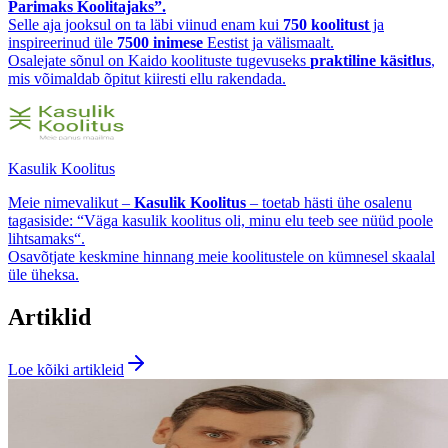
Parimaks Koolitajaks”.
Selle aja jooksul on ta läbi viinud enam kui
750 koolitust
ja
inspireerinud üle
7500 inimese
Eestist ja välismaalt.
Osalejate sõnul on Kaido koolituste tugevuseks
praktiline käsitlus
,
mis võimaldab õpitut kiiresti ellu rakendada.
Kasulik Koolitus
Meie nimevalikut –
Kasulik Koolitus
– toetab hästi ühe osalenu
tagasiside: “Väga kasulik koolitus oli, minu elu teeb see nüüd poole
lihtsamaks“.
Osavõtjate keskmine hinnang meie koolitustele on kümnesel skaalal
üle üheksa.
Artiklid
Loe kõiki artikleid