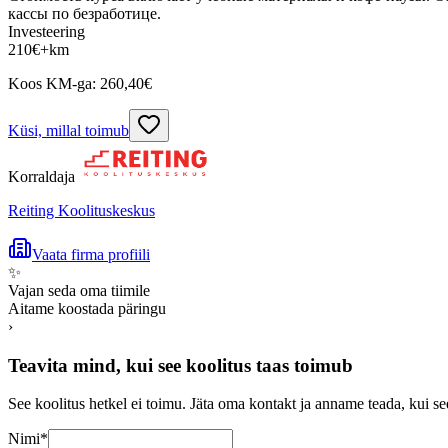
кассы по безработице.
Investeering
210
€
+km
Koos KM-ga:
260,40
€
Küsi, millal toimub
Korraldaja
Reiting Koolituskeskus
Vaata firma profiili
✨
Vajan seda oma tiimile
Aitame koostada päringu
›
Teavita mind, kui see koolitus taas toimub
See koolitus hetkel ei toimu. Jäta oma kontakt ja anname teada, kui se
Nimi
*