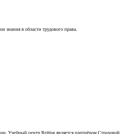
и знания в области трудового права.
ии. Учебный центр Reiting является партнёром Страховой