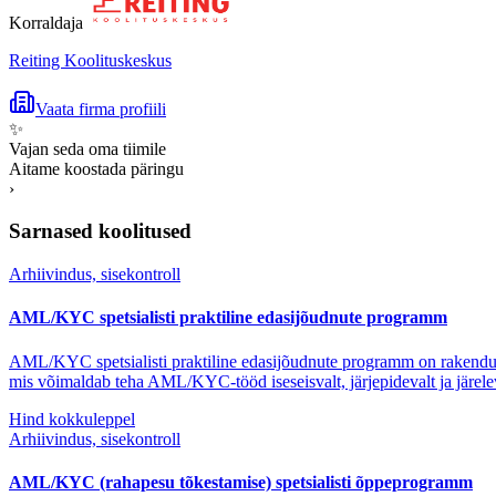
Korraldaja
Reiting Koolituskeskus
Vaata firma profiili
✨
Vajan seda oma tiimile
Aitame koostada päringu
›
Sarnased koolitused
Arhiivindus, sisekontroll
AML/KYC spetsialisti praktiline edasijõudnute programm
AML/KYC spetsialisti praktiline edasijõudnute programm on rakendusl
mis võimaldab teha AML/KYC-tööd iseseisvalt, järjepidevalt ja järelev
Hind kokkuleppel
Arhiivindus, sisekontroll
AML/KYC (rahapesu tõkestamise) spetsialisti õppeprogramm