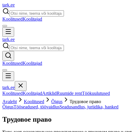
tark
.
ee
Koolitused
Koolitajad
tark
.
ee
Koolitused
Koolitajad
tark
.
ee
Koolitused
Koolitajad
Artiklid
Ruumide rent
Töökuulutused
Avaleht
Koolitused
Õigus
Трудовое право
Õigus
Tööseadused, töövaidlus
Seadusandlus, juriidika, hanked
Трудовое право
Курс дает основательное представление о трудовом праве и св