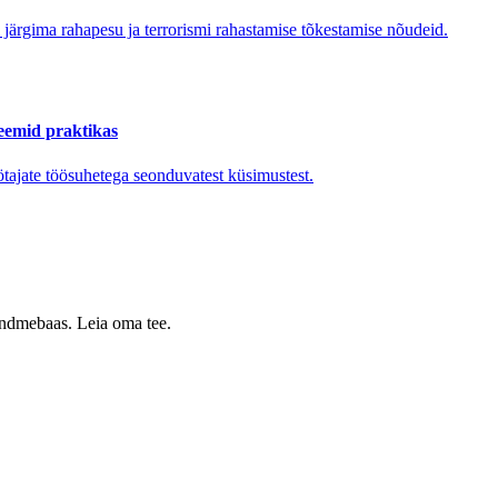
 järgima rahapesu ja terrorismi rahastamise tõkestamise nõudeid.
leemid praktikas
ötajate töösuhetega seonduvatest küsimustest.
 andmebaas. Leia oma tee.