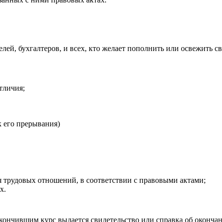
й, бухгалтеров, и всех, кто желает пополнить или освежить сво
тличия;
к его прерывания)
я трудовых отношений, в соответствии с правовыми актами;
х.
кончившим курс выдается свидетельство или справка об окончан