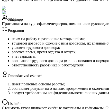
Sihtgrupp
Приглашаем на курс офис-менеджеров, помощников руководителе
Programm
найм на работу и различные методы найма;
трудовой договор и схожие с ним договоры, их главные о
условия трудового договора;
рабочее время, время отдыха и отпуск;
учет зарплаты;
окончание трудового договора (в т.ч. основания и порядо
ответственность работника и работодателя.
Omandatavad oskused
знает правовые основы работы;
составляет документы о начале, продолжения и окончани
следует требованиям конфиденциальности личных данны
Lisainfo
Стоимость курса включает учебные материалы и кофе-паузы. О