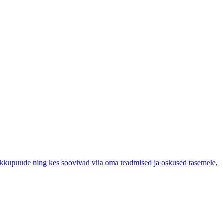
kokkupuude ning kes soovivad viia oma teadmised ja oskused tasemele,