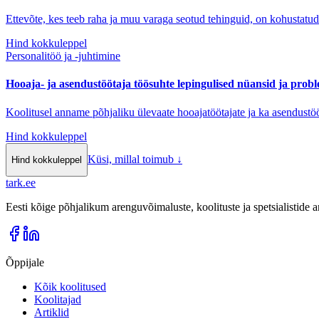
Ettevõte, kes teeb raha ja muu varaga seotud tehinguid, on kohustatud
Hind kokkuleppel
Personalitöö ja -juhtimine
Hooaja- ja asendustöötaja töösuhte lepingulised nüansid ja prob
Koolitusel anname põhjaliku ülevaate hooajatöötajate ja ka asendustö
Hind kokkuleppel
Küsi, millal toimub
↓
Hind kokkuleppel
tark
.
ee
Eesti kõige põhjalikum arenguvõimaluste, koolituste ja spetsialistide
Õppijale
Kõik koolitused
Koolitajad
Artiklid