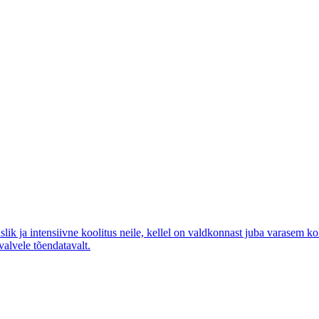
ik ja intensiivne koolitus neile, kellel on valdkonnast juba varasem 
alvele tõendatavalt.